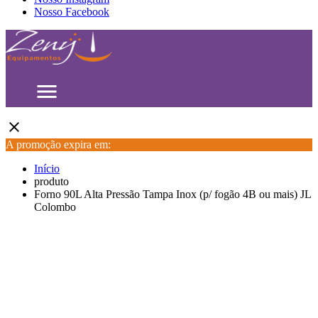
Nosso Facebook
menu
close
A promoção expira em:
Início
produto
Forno 90L Alta Pressão Tampa Inox (p/ fogão 4B ou mais) JL
Colombo