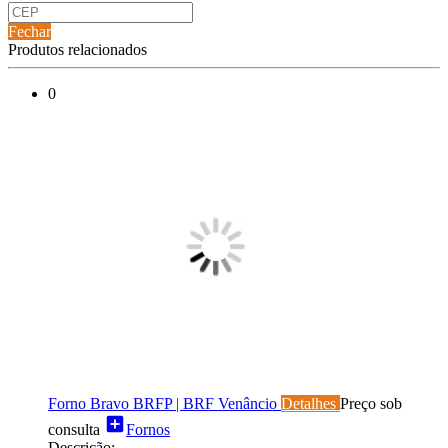
Fechar
Produtos relacionados
0
Forno Bravo BRFP | BRF Venâncio
Detalhes
Preço sob
add_box
consulta
Fornos
Descrição: