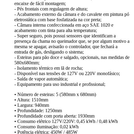
encaixe de fácil montagem;
- Pés frontais com regulagem de altura;
- Acabamento externo da câmara e do cavalete em pintura pó
eletrostática com base fosfatizada na cor preta;
- Câmara interna confeccionada em aço SAE 1020 e
acabamento com tinta para alta temperatura;
- Super seguro, pois possui sensores que identificam a
presença da chama no queimador que, se por algum motivo a
mesma se apagar, avisarão o controlador, que fechará a
entrada de gás, desligando o sistema;
- Esteiras para pão doce e salgado, opcionais, nas medidas de
580x680mm;
- Isolamento térmico em lã de rocha;
- Disponível nas tensões de 127V ou 220V monofásico;
- Saída de vapor automática;
- Equipamento para uso industrial e profissional;
• Número de esteiras: 5 (580mm x 680mm)
• Altura: 1510mm
• Largura: 940mm
• Profundidade: 1250mm
• Profundidade com porta aberta: 1930mm
• Consumo elétrico 127V/220V: 0,45 kWh / 0,48 kWh
• Consumo iluminação: 0,02 kWh
• Potência elétrica: 450W / 485W