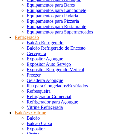
Equipamentos para Bares
Equipamentos para Lanchonete
Equipamentos para Padaria
Equipamentos para Pizzaria
Equipamentos para Restaurante
Equipamentos para Supermercados
Refrigeração
Balcão Refrigerado
Balcão Refrigerado de Encosto
Cervejeira
Expositor Açougue
Expositor Auto Serviço
Expositor Refrigerado Vertical
Freezer
Geladeira Açougue
Ilha para Congelados/Resfriados
Refresqueira
Refrigerador Comercial
Refrigerador para Açougue
Vitrine Refrigerada
Balcões / Vitrine
Balcão
Balcão Caixa
Expositor