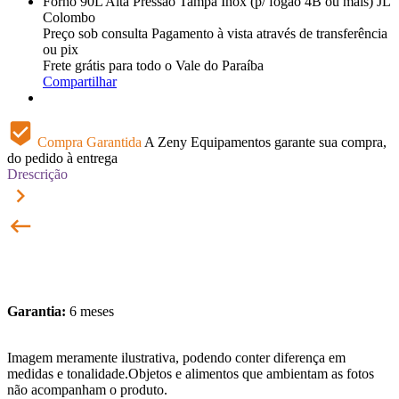
Forno 90L Alta Pressão Tampa Inox (p/ fogão 4B ou mais) JL
Colombo
Preço sob consulta
Pagamento à vista através de transferência
ou pix
Frete grátis para todo o Vale do Paraíba
Compartilhar
beenhere
Compra Garantida
A Zeny Equipamentos garante sua compra,
do pedido à entrega
Drescrição
keyboard_arrow_right
keyboard_backspace
Garantia:
6 meses
Imagem meramente ilustrativa, podendo conter diferença em
medidas e tonalidade.Objetos e alimentos que ambientam as fotos
não acompanham o produto.