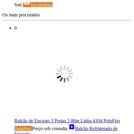
visibility
Sair
Ver produto
Os mais procurados
0
Balcão de Encosto 3 Portas 2,00m Linha 4104 PoloFrio
add_box
Detalhes
Preço sob consulta
Balcão Refrigerado de
Encosto