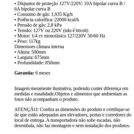
• Disjuntor de proteção 127V/220V: 10A bipolar curva B /
6A bipolar curva B
• Consumo de gás: 1,935 Kg/h
• Potência calorífica: 22000 kcal/h
• Pressão de gás: 2,8 kPa
• Tensão: 127V ou 220V (não é bivolt)
• Motor: 1/4 cv monofásico 127/220V 50/60 Hz
• Peso: 117kg
Dimensoes câmara interna
• Altura: 500mm
• Largura: 675mm
• Profundidade: 850mm
Garantia:
6 meses
Imagem meramente ilustrativa, podendo conter diferença em
medidas e tonalidade.Objetos e alimentos que ambientam as
fotos não acompanham o produto.
ATENÇÃO: Confira as dimensões do produto e certifique-se
de que estão adequadas aos elevadores, portas e corredores do
local de entrega. A transportadora não sobe escadas, não
desembala, não faz montagem e nem instalação dos produtos.