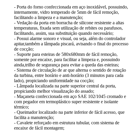
- Porta do forno confeccionada em aço inoxidável, possuindo,
internamente, vidro temperado de 5mm de fácil remoção,
facilitando a limpeza e a manutenção;
- Vedação da porta em borracha de silicone resistente a altas
temperaturas, fixada sem utilização de rebites ou parafusos,
facilitando, assim, sua substituição quando necessário;
- Possui alarme sonoro e visual, ou seja, além do controlador
apitar,também a lâmpada piscará, avisando o final do processo
de cocção;
- Suporte para esteiras de 580x680mm de fácil remoção,
somente por encaixe, para facilitar a limpeza e, possuindo
ainda,trilho de segurança para evitar a queda das esteiras;
- Sistema de circulação de ar que alterna o sentido de rotação
da turbina, entre horário e anti-horário (3 minutos para cada
lado), propiciando uniformidade na cocção;
- Lâmpada localizada na parte superior central da porta,
propiciando melhor visualização do assado;
- Maçaneta confeccionada em aço SAE 102/1045 cromado e
com pegador em termoplástico super resistente e isolante
térmico;
- Queimador localizado na parte inferior de fácil acesso, que
facilita a manutenção;
- Cavalete reforçado em estrutura tubular, com sistema de
encaixe de fácil montagem;