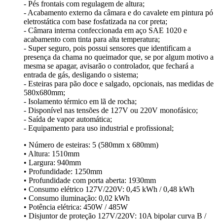
- Pés frontais com regulagem de altura;
- Acabamento externo da câmara e do cavalete em pintura pó
eletrostática com base fosfatizada na cor preta;
- Câmara interna confeccionada em aço SAE 1020 e
acabamento com tinta para alta temperatura;
- Super seguro, pois possui sensores que identificam a
presença da chama no queimador que, se por algum motivo a
mesma se apagar, avisarão o controlador, que fechará a
entrada de gás, desligando o sistema;
- Esteiras para pão doce e salgado, opcionais, nas medidas de
580x680mm;
- Isolamento térmico em lã de rocha;
- Disponível nas tensões de 127V ou 220V monofásico;
- Saída de vapor automática;
- Equipamento para uso industrial e profissional;
• Número de esteiras: 5 (580mm x 680mm)
• Altura: 1510mm
• Largura: 940mm
• Profundidade: 1250mm
• Profundidade com porta aberta: 1930mm
• Consumo elétrico 127V/220V: 0,45 kWh / 0,48 kWh
• Consumo iluminação: 0,02 kWh
• Potência elétrica: 450W / 485W
• Disjuntor de proteção 127V/220V: 10A bipolar curva B /