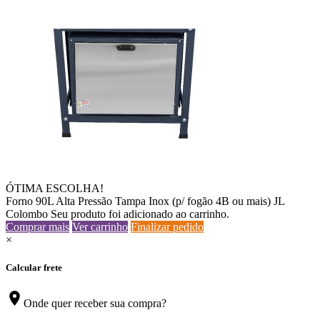
ÓTIMA ESCOLHA!
Forno 90L Alta Pressão Tampa Inox (p/ fogão 4B ou mais) JL
Colombo
Seu produto foi adicionado ao carrinho.
Comprar mais
Ver carrinho
Finalizar pedido
×
Calcular frete
location_on
Onde quer receber sua compra?