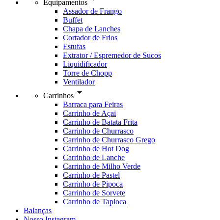
Equipamentos
Assador de Frango
Buffet
Chapa de Lanches
Cortador de Frios
Estufas
Extrator / Espremedor de Sucos
Liquidificador
Torre de Chopp
Ventilador
arrow_drop_down
Carrinhos
Barraca para Feiras
Carrinho de Açai
Carrinho de Batata Frita
Carrinho de Churrasco
Carrinho de Churrasco Grego
Carrinho de Hot Dog
Carrinho de Lanche
Carrinho de Milho Verde
Carrinho de Pastel
Carrinho de Pipoca
Carrinho de Sorvete
Carrinho de Tapioca
Balanças
Nosso Instagram