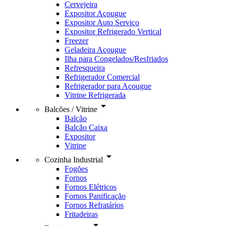
Cervejeira
Expositor Açougue
Expositor Auto Serviço
Expositor Refrigerado Vertical
Freezer
Geladeira Açougue
Ilha para Congelados/Resfriados
Refresqueira
Refrigerador Comercial
Refrigerador para Açougue
Vitrine Refrigerada
arrow_drop_down
Balcões / Vitrine
Balcão
Balcão Caixa
Expositor
Vitrine
arrow_drop_down
Cozinha Industrial
Fogões
Fornos
Fornos Elétricos
Fornos Panificação
Fornos Refratários
Fritadeiras
arrow_drop_down