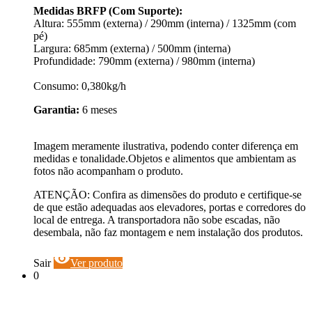
Medidas BRFP (Com Suporte):
Altura: 555mm (externa) / 290mm (interna) / 1325mm (com
pé)
Largura: 685mm (externa) / 500mm (interna)
Profundidade: 790mm (externa) / 980mm (interna)
Consumo: 0,380kg/h
Garantia:
6 meses
Imagem meramente ilustrativa, podendo conter diferença em
medidas e tonalidade.Objetos e alimentos que ambientam as
fotos não acompanham o produto.
ATENÇÃO: Confira as dimensões do produto e certifique-se
de que estão adequadas aos elevadores, portas e corredores do
local de entrega. A transportadora não sobe escadas, não
desembala, não faz montagem e nem instalação dos produtos.
visibility
Sair
Ver produto
0