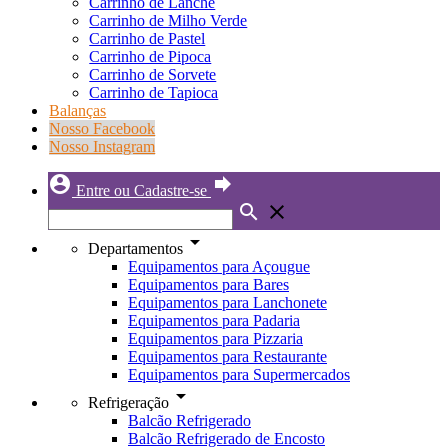
Carrinho de Lanche
Carrinho de Milho Verde
Carrinho de Pastel
Carrinho de Pipoca
Carrinho de Sorvete
Carrinho de Tapioca
Balanças
Nosso Facebook
Nosso Instagram
account_circle
forward
Entre ou Cadastre-se
search
close
arrow_drop_down
Departamentos
Equipamentos para Açougue
Equipamentos para Bares
Equipamentos para Lanchonete
Equipamentos para Padaria
Equipamentos para Pizzaria
Equipamentos para Restaurante
Equipamentos para Supermercados
arrow_drop_down
Refrigeração
Balcão Refrigerado
Balcão Refrigerado de Encosto