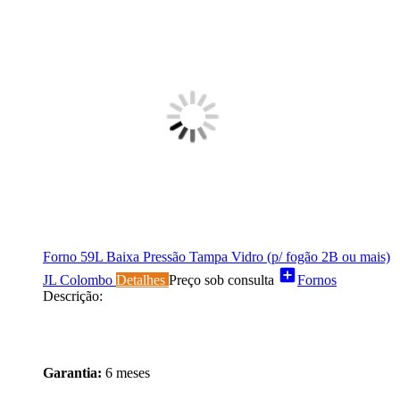
Forno 59L Baixa Pressão Tampa Vidro (p/ fogão 2B ou mais)
add_box
JL Colombo
Detalhes
Preço sob consulta
Fornos
Descrição:
Garantia:
6 meses