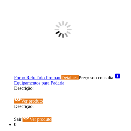
add_box
Forno Refratário Promaq
Detalhes
Preço sob consulta
Equipamentos para Padaria
Descrição:
visibility
Ver produto
Descrição:
visibility
Sair
Ver produto
0