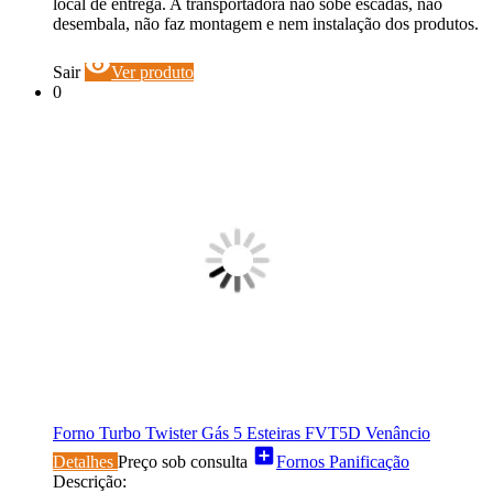
local de entrega. A transportadora não sobe escadas, não
desembala, não faz montagem e nem instalação dos produtos.
visibility
Sair
Ver produto
0
Forno Turbo Twister Gás 5 Esteiras FVT5D Venâncio
add_box
Detalhes
Preço sob consulta
Fornos Panificação
Descrição: