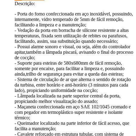
Descrição:
- Porta do forno confeccionada em aço inoxidável, possuindo,
internamente, vidro temperado de 5mm de fácil remoção,
facilitando a limpeza e a manutenção;
- Vedação da porta em borracha de silicone resistente a altas
temperaturas, fixada sem utilização de rebites ou parafusos,
facilitando, assim, sua substituição quando necessário;
- Possui alarme sonoro e visual, ou seja, além do controlador
apitar,também a lâmpada piscará, avisando o final do processo
de cocção;
- Suporte para esteiras de 580x680mm de fácil remoção,
somente por encaixe, para facilitar a limpeza e, possuindo
ainda,trilho de segurança para evitar a queda das esteiras;
- Sistema de circulação de ar que alterna o sentido de rotação
da turbina, entre horário e anti-horário (3 minutos para cada
lado), propiciando uniformidade na cocção;
- Lâmpada localizada na parte superior central da porta,
propiciando melhor visualização do assado;
- Maçaneta confeccionada em aço SAE 102/1045 cromado e
com pegador em termoplástico super resistente e isolante
térmico;
- Queimador localizado na parte inferior de fácil acesso, que
facilita a manutenção;
- Cavalete reforçado em estrutura tubular, com sistema de