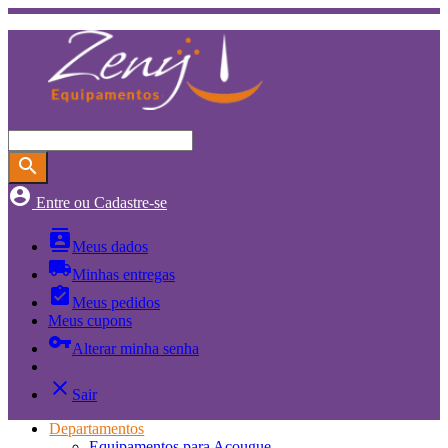
search
account_circle
Entre ou Cadastre-se
contacts
Meus dados
local_shipping
Minhas entregas
assignment_turned_in
Meus pedidos
Meus cupons
vpn_key
Alterar minha senha
close
Sair
Departamentos
Equipamentos para Açougue