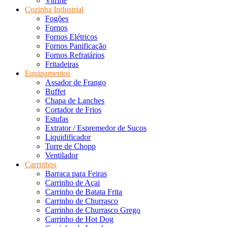
Vitrine
Cozinha Industrial
Fogões
Fornos
Fornos Elétricos
Fornos Panificação
Fornos Refratários
Fritadeiras
Equipamentos
Assador de Frango
Buffet
Chapa de Lanches
Cortador de Frios
Estufas
Extrator / Espremedor de Sucos
Liquidificador
Torre de Chopp
Ventilador
Carrinhos
Barraca para Feiras
Carrinho de Açai
Carrinho de Batata Frita
Carrinho de Churrasco
Carrinho de Churrasco Grego
Carrinho de Hot Dog