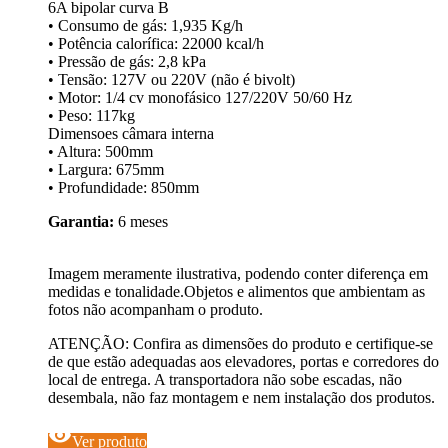
6A bipolar curva B
• Consumo de gás: 1,935 Kg/h
• Potência calorífica: 22000 kcal/h
• Pressão de gás: 2,8 kPa
• Tensão: 127V ou 220V (não é bivolt)
• Motor: 1/4 cv monofásico 127/220V 50/60 Hz
• Peso: 117kg
Dimensoes câmara interna
• Altura: 500mm
• Largura: 675mm
• Profundidade: 850mm
Garantia:
6 meses
Imagem meramente ilustrativa, podendo conter diferença em
medidas e tonalidade.Objetos e alimentos que ambientam as
fotos não acompanham o produto.
ATENÇÃO: Confira as dimensões do produto e certifique-se
de que estão adequadas aos elevadores, portas e corredores do
local de entrega. A transportadora não sobe escadas, não
desembala, não faz montagem e nem instalação dos produtos.
visibility
Ver produto