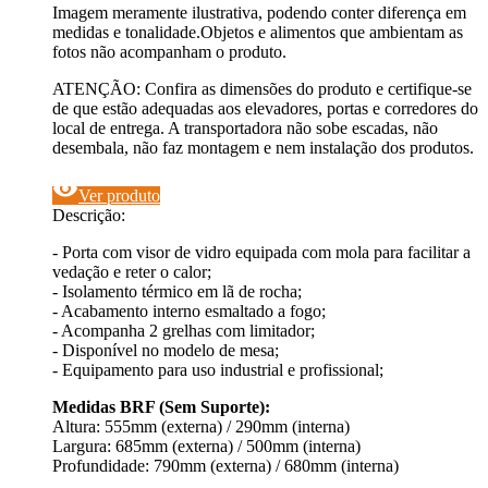
Imagem meramente ilustrativa, podendo conter diferença em
medidas e tonalidade.Objetos e alimentos que ambientam as
fotos não acompanham o produto.
ATENÇÃO: Confira as dimensões do produto e certifique-se
de que estão adequadas aos elevadores, portas e corredores do
local de entrega. A transportadora não sobe escadas, não
desembala, não faz montagem e nem instalação dos produtos.
visibility
Ver produto
Descrição:
- Porta com visor de vidro equipada com mola para facilitar a
vedação e reter o calor;
- Isolamento térmico em lã de rocha;
- Acabamento interno esmaltado a fogo;
- Acompanha 2 grelhas com limitador;
- Disponível no modelo de mesa;
- Equipamento para uso industrial e profissional;
Medidas BRF (Sem Suporte):
Altura: 555mm (externa) / 290mm (interna)
Largura: 685mm (externa) / 500mm (interna)
Profundidade: 790mm (externa) / 680mm (interna)