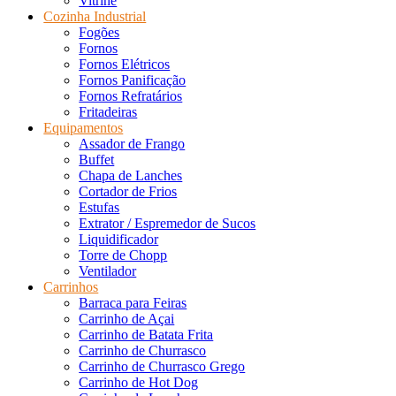
Vitrine
Cozinha Industrial
Fogões
Fornos
Fornos Elétricos
Fornos Panificação
Fornos Refratários
Fritadeiras
Equipamentos
Assador de Frango
Buffet
Chapa de Lanches
Cortador de Frios
Estufas
Extrator / Espremedor de Sucos
Liquidificador
Torre de Chopp
Ventilador
Carrinhos
Barraca para Feiras
Carrinho de Açai
Carrinho de Batata Frita
Carrinho de Churrasco
Carrinho de Churrasco Grego
Carrinho de Hot Dog