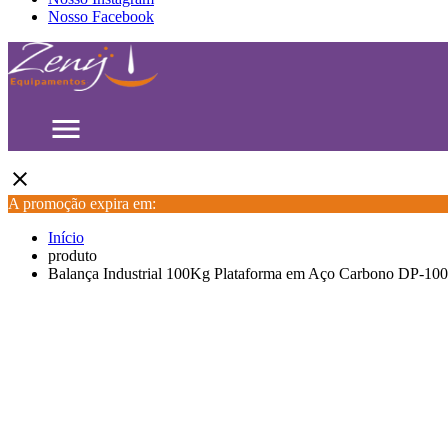
Nosso Facebook
menu
close
A promoção expira em:
Início
produto
Balança Industrial 100Kg Plataforma em Aço Carbono DP-10