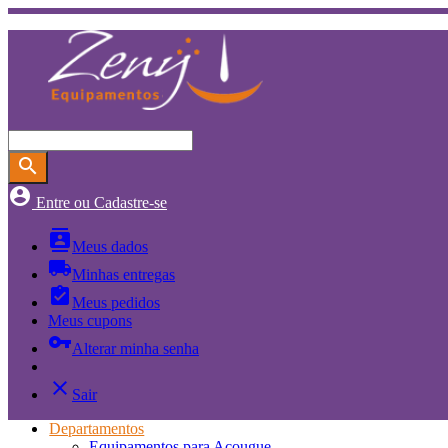
search
account_circle
Entre ou Cadastre-se
contacts
Meus dados
local_shipping
Minhas entregas
assignment_turned_in
Meus pedidos
Meus cupons
vpn_key
Alterar minha senha
close
Sair
Departamentos
Equipamentos para Açougue