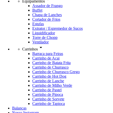
Equipamentos
Assador de Frango
Buffet
Chapa de Lanches
Cortador de Frios
Estufas
Extrator / Espremedor de Sucos
Liquidificador
Torre de Chopp
Ventilador
arrow_drop_down
Carrinhos
Barraca para Feiras
Carrinho de Açai
Carrinho de Batata Frita
Carrinho de Churrasco
Carrinho de Churrasco Grego
Carrinho de Hot Dog
Carrinho de Lanche
Carrinho de Milho Verde
Carrinho de Pastel
Carrinho de Pipoca
Carrinho de Sorvete
Carrinho de Tapioca
Balanças
Nosso Instagram