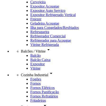
Cervejeira
Expositor Açougue
Expositor Auto Serviço
Expositor Refrigerado Vertical
Freezer
Geladeira Açougue
Ilha para Congelados/Resfriados
Refresqueira
Refrigerador Comercial
Refrigerador para Açougue
Vitrine Refrigerada
arrow_drop_down
Balcões / Vitrine
Balcão
Balcão Caixa
Expositor
Vitrine
arrow_drop_down
Cozinha Industrial
Fogões
Fornos
Fornos Elétricos
Fornos Panificação
Fornos Refratários
Fritadeiras
arrow_drop_down