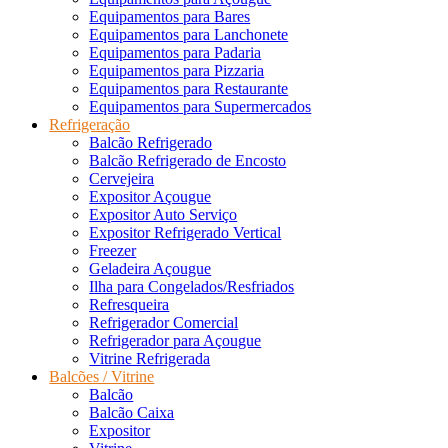
Equipamentos para Bares
Equipamentos para Lanchonete
Equipamentos para Padaria
Equipamentos para Pizzaria
Equipamentos para Restaurante
Equipamentos para Supermercados
Refrigeração
Balcão Refrigerado
Balcão Refrigerado de Encosto
Cervejeira
Expositor Açougue
Expositor Auto Serviço
Expositor Refrigerado Vertical
Freezer
Geladeira Açougue
Ilha para Congelados/Resfriados
Refresqueira
Refrigerador Comercial
Refrigerador para Açougue
Vitrine Refrigerada
Balcões / Vitrine
Balcão
Balcão Caixa
Expositor