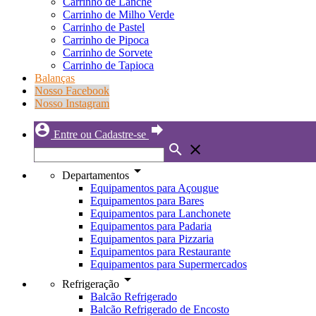
Carrinho de Lanche
Carrinho de Milho Verde
Carrinho de Pastel
Carrinho de Pipoca
Carrinho de Sorvete
Carrinho de Tapioca
Balanças
Nosso Facebook
Nosso Instagram
account_circle
forward
Entre ou Cadastre-se
search
close
arrow_drop_down
Departamentos
Equipamentos para Açougue
Equipamentos para Bares
Equipamentos para Lanchonete
Equipamentos para Padaria
Equipamentos para Pizzaria
Equipamentos para Restaurante
Equipamentos para Supermercados
arrow_drop_down
Refrigeração
Balcão Refrigerado
Balcão Refrigerado de Encosto