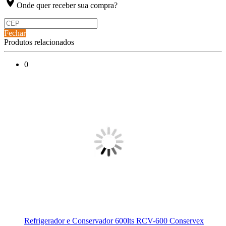
location_on
Onde quer receber sua compra?
Fechar
Produtos relacionados
0
Refrigerador e Conservador 600lts RCV-600 Conservex