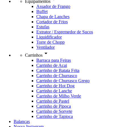
Equipamentos
Assador de Frango
Buffet
Chapa de Lanches
Cortador de Frios
Estufas
Extrator / Espremedor de Sucos
Liquidificador
Torre de Chopp
Ventilador
arrow_drop_down
Carrinhos
Barraca para Feiras
Carrinho de Açai
Carrinho de Batata Frita
Carrinho de Churrasco
Carrinho de Churrasco Grego
Carrinho de Hot Dog
Carrinho de Lanche
Carrinho de Milho Verde
Carrinho de Pastel
Carrinho de Pipoca
Carrinho de Sorvete
Carrinho de Tapioca
Balanças
Nosso Instagram