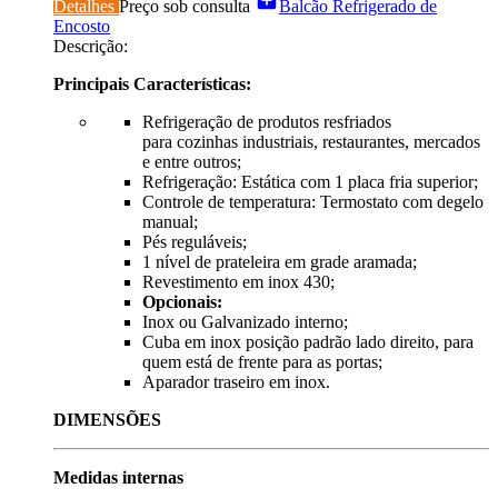
add_box
Detalhes
Preço sob consulta
Balcão Refrigerado de
Encosto
Descrição:
Principais Características:
Refrigeração de produtos resfriados
para cozinhas industriais, restaurantes, mercados
e entre outros;
Refrigeração: Estática com 1 placa fria superior;
Controle de temperatura: Termostato com degelo
manual;
Pés reguláveis;
1 nível de prateleira em grade aramada;
Revestimento em inox 430;
Opcionais:
Inox ou Galvanizado interno;
Cuba em inox posição padrão lado direito, para
quem está de frente para as portas;
Aparador traseiro em inox.
DIMENSÕES
Medidas internas