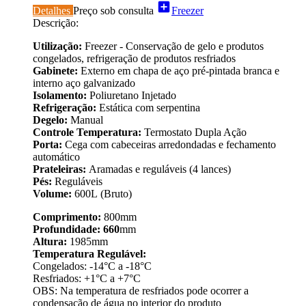
add_box
Detalhes
Preço sob consulta
Freezer
Descrição:
Utilização:
Freezer - Conservação de gelo e produtos
congelados, refrigeração de produtos resfriados
Gabinete:
Externo em chapa de aço pré-pintada branca e
interno aço galvanizado
Isolamento:
Poliuretano Injetado
Refrigeração:
Estática com serpentina
Degelo:
Manual
Controle Temperatura:
Termostato Dupla Ação
Porta:
Cega com cabeceiras arredondadas e fechamento
automático
Prateleiras:
Aramadas e reguláveis (4 lances)
Pés:
Reguláveis
Volume:
600L (Bruto)
Comprimento:
800mm
Profundidade: 660
mm
Altura:
1985mm
Temperatura Regulável:
Congelados: -14°C a -18°C
Resfriados: +1°C a +7°C
OBS: Na temperatura de resfriados pode ocorrer a
condensação de água no interior do produto