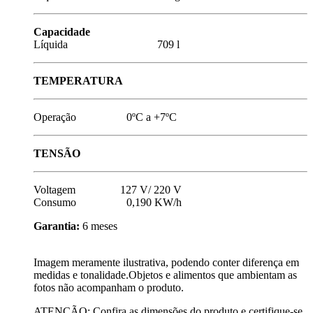
Capacidade
Líquida 709 l
TEMPERATURA
Operação 0ºC a +7ºC
TENSÃO
Voltagem 127 V/ 220 V
Consumo 0,190 KW/h
Garantia:
6 meses
Imagem meramente ilustrativa, podendo conter diferença em
medidas e tonalidade.Objetos e alimentos que ambientam as
fotos não acompanham o produto.
ATENÇÃO: Confira as dimensões do produto e certifique-se