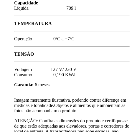
Capacidade
Líquida 709 l
TEMPERATURA
Operação 0ºC a +7ºC
TENSÃO
Voltagem 127 V/ 220 V
Consumo 0,190 KW/h
Garantia:
6 meses
Imagem meramente ilustrativa, podendo conter diferença em
medidas e tonalidade.Objetos e alimentos que ambientam as
fotos não acompanham o produto.
ATENÇÃO: Confira as dimensões do produto e certifique-se
de que estão adequadas aos elevadores, portas e corredores do
local de entrega. A transportadora não sobe escadas, não