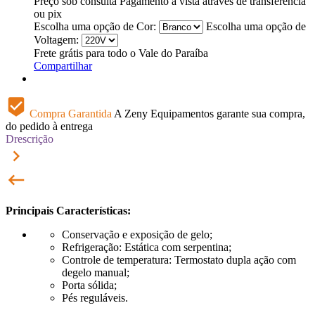
Preço sob consulta
Pagamento à vista através de transferência
ou pix
Escolha uma opção de Cor:
Escolha uma opção de
Voltagem:
Frete grátis para todo o Vale do Paraíba
Compartilhar
beenhere
Compra Garantida
A Zeny Equipamentos garante sua compra,
do pedido à entrega
Drescrição
keyboard_arrow_right
keyboard_backspace
Principais Características:
Conservação e exposição de gelo;
Refrigeração: Estática com serpentina;
Controle de temperatura: Termostato dupla ação com
degelo manual;
Porta sólida;
Pés reguláveis.