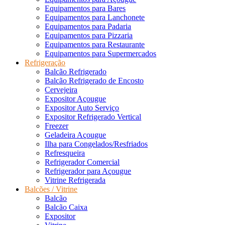
Equipamentos para Bares
Equipamentos para Lanchonete
Equipamentos para Padaria
Equipamentos para Pizzaria
Equipamentos para Restaurante
Equipamentos para Supermercados
Refrigeração
Balcão Refrigerado
Balcão Refrigerado de Encosto
Cervejeira
Expositor Açougue
Expositor Auto Serviço
Expositor Refrigerado Vertical
Freezer
Geladeira Açougue
Ilha para Congelados/Resfriados
Refresqueira
Refrigerador Comercial
Refrigerador para Açougue
Vitrine Refrigerada
Balcões / Vitrine
Balcão
Balcão Caixa
Expositor