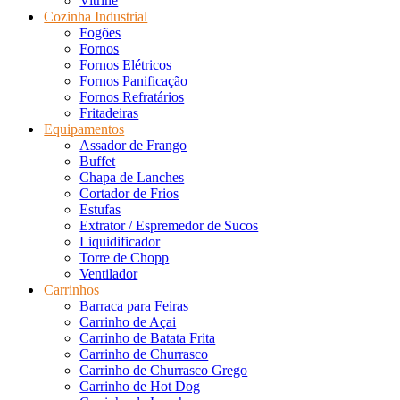
Vitrine
Cozinha Industrial
Fogões
Fornos
Fornos Elétricos
Fornos Panificação
Fornos Refratários
Fritadeiras
Equipamentos
Assador de Frango
Buffet
Chapa de Lanches
Cortador de Frios
Estufas
Extrator / Espremedor de Sucos
Liquidificador
Torre de Chopp
Ventilador
Carrinhos
Barraca para Feiras
Carrinho de Açai
Carrinho de Batata Frita
Carrinho de Churrasco
Carrinho de Churrasco Grego
Carrinho de Hot Dog