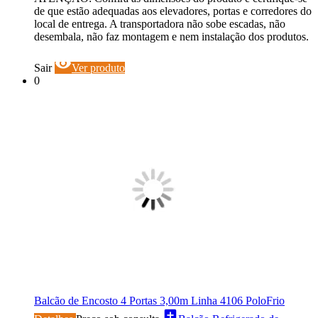
de que estão adequadas aos elevadores, portas e corredores do
local de entrega. A transportadora não sobe escadas, não
desembala, não faz montagem e nem instalação dos produtos.
visibility
Sair
Ver produto
0
Balcão de Encosto 4 Portas 3,00m Linha 4106 PoloFrio
add_box