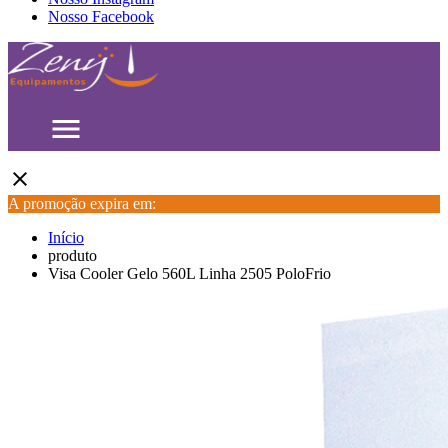
Nosso Facebook
menu
close
A promoção expira em:
Início
produto
Visa Cooler Gelo 560L Linha 2505 PoloFrio