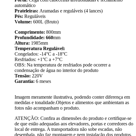
automático
Prateleiras:
Aramadas e reguláveis (4 lances)
Pés:
Reguláveis
Volume:
600L (Bruto)
Comprimento:
800mm
Profundidade: 660
mm
Altura:
1985mm
Temperatura Regulável:
Congelados: -14°C a -18°C
Resfriados: +1°C a +7°C
OBS: Na temperatura de resfriados pode ocorrer a
condensação de água no interior do produto
Tensão:
220V
Garantia:
6 meses
Imagem meramente ilustrativa, podendo conter diferença em
medidas e tonalidade.Objetos e alimentos que ambientam as
fotos não acompanham o produto.
ATENÇÃO: Confira as dimensões do produto e certifique-se
de que estão adequadas aos elevadores, portas e corredores do
local de entrega. A transportadora não sobe escadas, não
desembala, não faz montagem e nem instalação dos produtos.