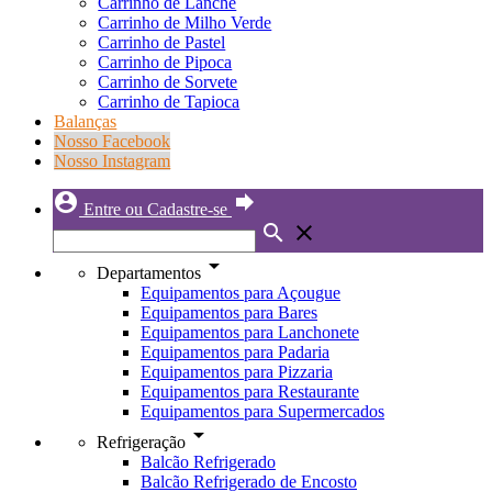
Carrinho de Lanche
Carrinho de Milho Verde
Carrinho de Pastel
Carrinho de Pipoca
Carrinho de Sorvete
Carrinho de Tapioca
Balanças
Nosso Facebook
Nosso Instagram
account_circle
forward
Entre ou Cadastre-se
search
close
arrow_drop_down
Departamentos
Equipamentos para Açougue
Equipamentos para Bares
Equipamentos para Lanchonete
Equipamentos para Padaria
Equipamentos para Pizzaria
Equipamentos para Restaurante
Equipamentos para Supermercados
arrow_drop_down
Refrigeração
Balcão Refrigerado
Balcão Refrigerado de Encosto