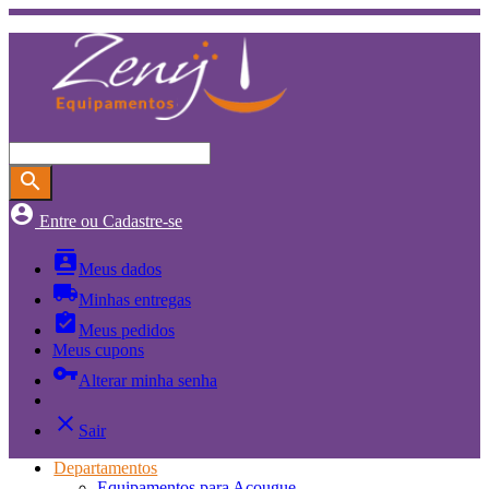
search
account_circle
Entre ou Cadastre-se
contacts
Meus dados
local_shipping
Minhas entregas
assignment_turned_in
Meus pedidos
Meus cupons
vpn_key
Alterar minha senha
close
Sair
Departamentos
Equipamentos para Açougue