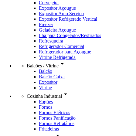
Cervejeira
Expositor Açougue
Expositor Auto Serviço
Expositor Refrigerado Vertical
Freezer
Geladeira Açougue
Ilha para Congelados/Resfriados
Refresqueira
Refrigerador Comercial
Refrigerador para Açougue
Vitrine Refrigerada
arrow_drop_down
Balcões / Vitrine
Balcão
Balcão Caixa
Expositor
Vitrine
arrow_drop_down
Cozinha Industrial
Fogões
Fornos
Fornos Elétricos
Fornos Panificação
Fornos Refratários
Fritadeiras
arrow_drop_down