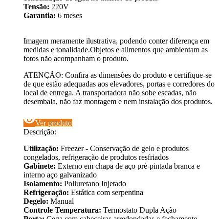
Tensão:
220V
Garantia:
6 meses
Imagem meramente ilustrativa, podendo conter diferença em
medidas e tonalidade.Objetos e alimentos que ambientam as
fotos não acompanham o produto.
ATENÇÃO: Confira as dimensões do produto e certifique-se
de que estão adequadas aos elevadores, portas e corredores do
local de entrega. A transportadora não sobe escadas, não
desembala, não faz montagem e nem instalação dos produtos.
visibility
Ver produto
Descrição:
Utilização:
Freezer - Conservação de gelo e produtos
congelados, refrigeração de produtos resfriados
Gabinete:
Externo em chapa de aço pré-pintada branca e
interno aço galvanizado
Isolamento:
Poliuretano Injetado
Refrigeração:
Estática com serpentina
Degelo:
Manual
Controle Temperatura:
Termostato Dupla Ação
Porta:
Cega com cabeceiras arredondadas e fechamento