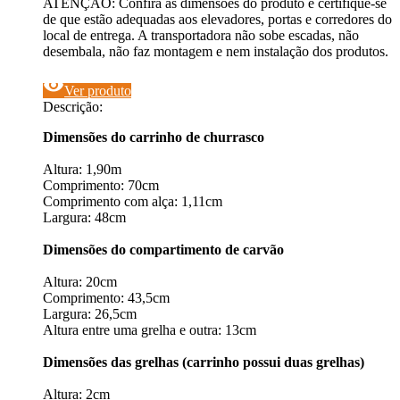
ATENÇÃO: Confira as dimensões do produto e certifique-se
de que estão adequadas aos elevadores, portas e corredores do
local de entrega. A transportadora não sobe escadas, não
desembala, não faz montagem e nem instalação dos produtos.
visibility
Ver produto
Descrição:
Dimensões do carrinho de churrasco
Altura: 1,90m
Comprimento: 70cm
Comprimento com alça: 1,11cm
Largura: 48cm
Dimensões do compartimento de carvão
Altura: 20cm
Comprimento: 43,5cm
Largura: 26,5cm
Altura entre uma grelha e outra: 13cm
Dimensões das grelhas (carrinho possui duas grelhas)
Altura: 2cm