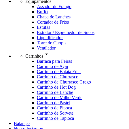
Equipamentos
Assador de Frango
Buffet
Chapa de Lanches
Cortador de Frios
Estufas
Extrator / Espremedor de Sucos
Liquidificador
Torre de Chopp
Ventilador
arrow_drop_down
Carrinhos
Barraca para Feiras
Carrinho de Açai
Carrinho de Batata Frita
Carrinho de Churrasco
Carrinho de Churrasco Grego
Carrinho de Hot Dog
Carrinho de Lanche
Carrinho de Milho Verde
Carrinho de Pastel
Carrinho de Pipoca
Carrinho de Sorvete
Carrinho de Tapioca
Balanças
Nosso Instagram