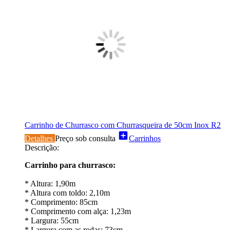
Carrinho de Churrasco com Churrasqueira de 50cm Inox R2
add_box
Detalhes
Preço sob consulta
Carrinhos
Descrição:
Carrinho para churrasco:
* Altura: 1,90m
* Altura com toldo: 2,10m
* Comprimento: 85cm
* Comprimento com alça: 1,23m
* Largura: 55cm
* Largura com as rodas: 73cm