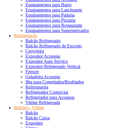
Equipamentos para Bares
Equipamentos para Lanchonete
Equipamentos para Padaria
Equipamentos para Pizzaria
Equipamentos para Restaurante
Equipamentos para Supermercados
Refrigeração
Balcão Refrigerado
Balcão Refrigerado de Encosto
Cervejeira
Expositor Açougue
Expositor Auto Serviço
Expositor Refrigerado Vertical
Freezer
Geladeira Açougue
Ilha para Congelados/Resfriados
Refresqueira
Refrigerador Comercial
Refrigerador para Açougue
Vitrine Refrigerada
Balcões / Vitrine
Balcão
Balcão Caixa
Expositor