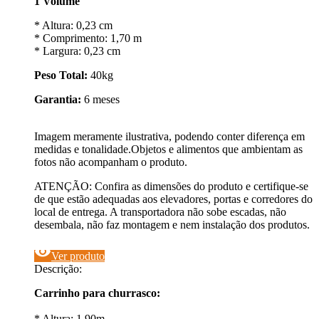
1 Volume
* Altura: 0,23 cm
* Comprimento: 1,70 m
* Largura: 0,23 cm
Peso Total:
40kg
Garantia:
6 meses
Imagem meramente ilustrativa, podendo conter diferença em
medidas e tonalidade.Objetos e alimentos que ambientam as
fotos não acompanham o produto.
ATENÇÃO: Confira as dimensões do produto e certifique-se
de que estão adequadas aos elevadores, portas e corredores do
local de entrega. A transportadora não sobe escadas, não
desembala, não faz montagem e nem instalação dos produtos.
visibility
Ver produto
Descrição:
Carrinho para churrasco:
* Altura: 1,90m