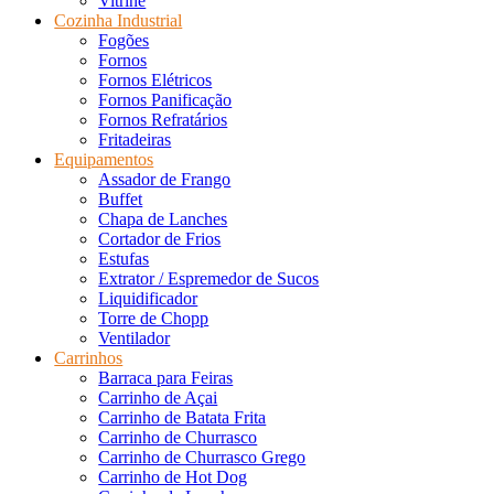
Vitrine
Cozinha Industrial
Fogões
Fornos
Fornos Elétricos
Fornos Panificação
Fornos Refratários
Fritadeiras
Equipamentos
Assador de Frango
Buffet
Chapa de Lanches
Cortador de Frios
Estufas
Extrator / Espremedor de Sucos
Liquidificador
Torre de Chopp
Ventilador
Carrinhos
Barraca para Feiras
Carrinho de Açai
Carrinho de Batata Frita
Carrinho de Churrasco
Carrinho de Churrasco Grego
Carrinho de Hot Dog