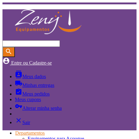
search
account_circle
Entre ou Cadastre-se
contacts
Meus dados
local_shipping
Minhas entregas
assignment_turned_in
Meus pedidos
Meus cupons
vpn_key
Alterar minha senha
close
Sair
Departamentos
Equipamentos para Açougue