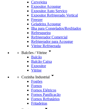
Cervejeira
Expositor Açougue
Expositor Auto Serviço
Expositor Refrigerado Vertical
Freezer
Geladeira Açougue
Ilha para Congelados/Resfriados
Refresqueira
Refrigerador Comercial
Refrigerador para Açougue
Vitrine Refrigerada
arrow_drop_down
Balcões / Vitrine
Balcão
Balcão Caixa
Expositor
Vitrine
arrow_drop_down
Cozinha Industrial
Fogões
Fornos
Fornos Elétricos
Fornos Panificação
Fornos Refratários
Fritadeiras
arrow_drop_down