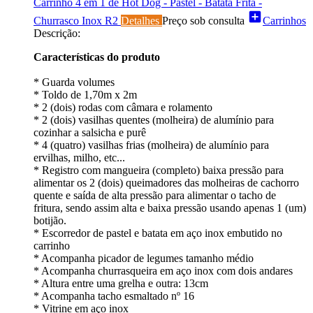
Carrinho 4 em 1 de Hot Dog - Pastel - Batata Frita -
add_box
Churrasco Inox R2
Detalhes
Preço sob consulta
Carrinhos
Descrição:
Características do produto
* Guarda volumes
* Toldo de 1,70m x 2m
* 2 (dois) rodas com câmara e rolamento
* 2 (dois) vasilhas quentes (molheira) de alumínio para
cozinhar a salsicha e purê
* 4 (quatro) vasilhas frias (molheira) de alumínio para
ervilhas, milho, etc...
* Registro com mangueira (completo) baixa pressão para
alimentar os 2 (dois) queimadores das molheiras de cachorro
quente e saída de alta pressão para alimentar o tacho de
fritura, sendo assim alta e baixa pressão usando apenas 1 (um)
botijão.
* Escorredor de pastel e batata em aço inox embutido no
carrinho
* Acompanha picador de legumes tamanho médio
* Acompanha churrasqueira em aço inox com dois andares
* Altura entre uma grelha e outra: 13cm
* Acompanha tacho esmaltado nº 16
* Vitrine em aço inox