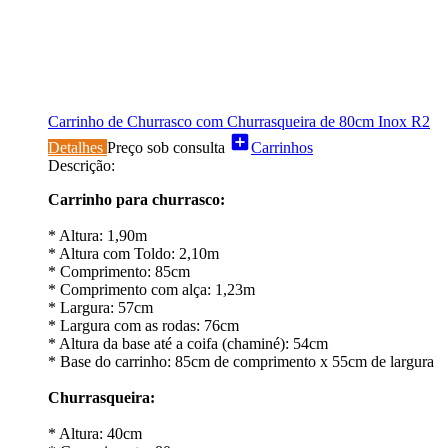
Carrinho de Churrasco com Churrasqueira de 80cm Inox R2
add_box
Detalhes
Preço sob consulta
Carrinhos
Descrição:
Carrinho para churrasco:
* Altura: 1,90m
* Altura com Toldo: 2,10m
* Comprimento: 85cm
* Comprimento com alça: 1,23m
* Largura: 57cm
* Largura com as rodas: 76cm
* Altura da base até a coifa (chaminé): 54cm
* Base do carrinho: 85cm de comprimento x 55cm de largura
Churrasqueira:
* Altura: 40cm