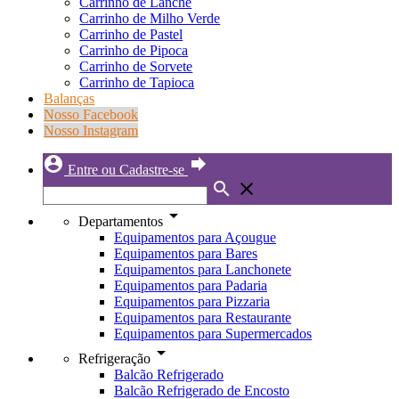
Carrinho de Lanche
Carrinho de Milho Verde
Carrinho de Pastel
Carrinho de Pipoca
Carrinho de Sorvete
Carrinho de Tapioca
Balanças
Nosso Facebook
Nosso Instagram
account_circle
forward
Entre ou Cadastre-se
search
close
arrow_drop_down
Departamentos
Equipamentos para Açougue
Equipamentos para Bares
Equipamentos para Lanchonete
Equipamentos para Padaria
Equipamentos para Pizzaria
Equipamentos para Restaurante
Equipamentos para Supermercados
arrow_drop_down
Refrigeração
Balcão Refrigerado
Balcão Refrigerado de Encosto