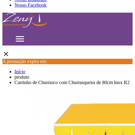
Nosso Facebook
menu
close
A promoção expira em:
Início
produto
Carrinho de Churrasco com Churrasqueira de 80cm Inox R2