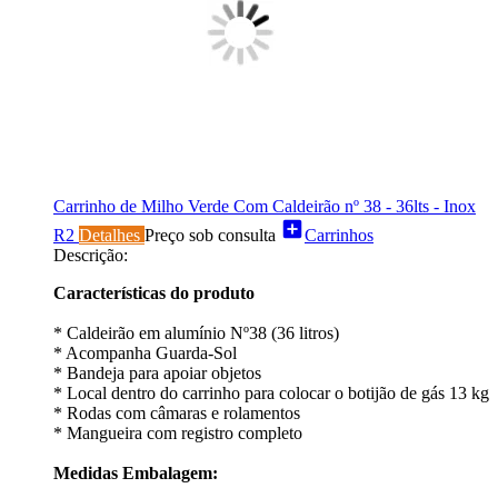
Carrinho de Milho Verde Com Caldeirão nº 38 - 36lts - Inox
add_box
R2
Detalhes
Preço sob consulta
Carrinhos
Descrição:
Características do produto
* Caldeirão em alumínio Nº38 (36 litros)
* Acompanha Guarda-Sol
* Bandeja para apoiar objetos
* Local dentro do carrinho para colocar o botijão de gás 13 kg
* Rodas com câmaras e rolamentos
* Mangueira com registro completo
Medidas Embalagem: