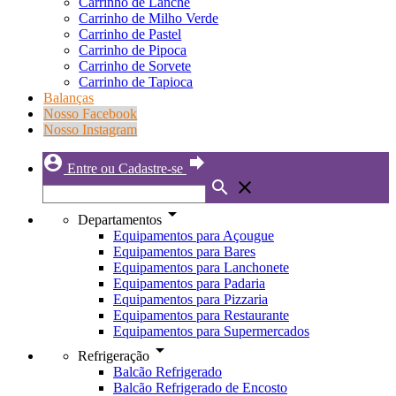
Carrinho de Lanche
Carrinho de Milho Verde
Carrinho de Pastel
Carrinho de Pipoca
Carrinho de Sorvete
Carrinho de Tapioca
Balanças
Nosso Facebook
Nosso Instagram
account_circle
forward
Entre ou Cadastre-se
search
close
arrow_drop_down
Departamentos
Equipamentos para Açougue
Equipamentos para Bares
Equipamentos para Lanchonete
Equipamentos para Padaria
Equipamentos para Pizzaria
Equipamentos para Restaurante
Equipamentos para Supermercados
arrow_drop_down
Refrigeração
Balcão Refrigerado
Balcão Refrigerado de Encosto