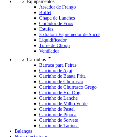
Equipamentos
Assador de Frango
Buffet
Chapa de Lanches
Cortador de Frios
Estufas
Extrator / Espremedor de Sucos
Liquidificador
Torre de Chopp
Ventilador
arrow_drop_down
Carrinhos
Barraca para Feiras
Carrinho de Açai
Carrinho de Batata Frita
Carrinho de Churrasco
Carrinho de Churrasco Grego
Carrinho de Hot Dog
Carrinho de Lanche
Carrinho de Milho Verde
Carrinho de Pastel
Carrinho de Pipoca
Carrinho de Sorvete
Carrinho de Tapioca
Balanças
Nosso Instagram