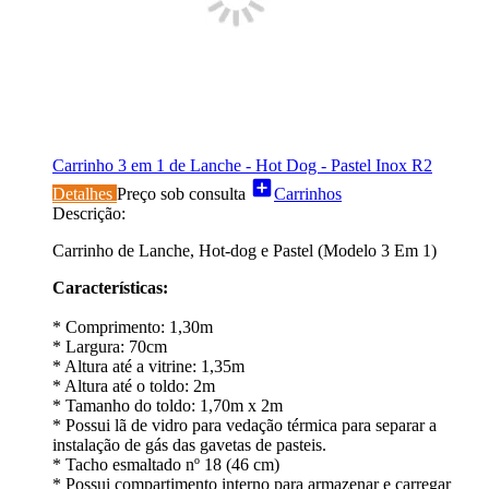
Carrinho 3 em 1 de Lanche - Hot Dog - Pastel Inox R2
add_box
Detalhes
Preço sob consulta
Carrinhos
Descrição:
Carrinho de Lanche, Hot-dog e Pastel (Modelo 3 Em 1)
Características:
* Comprimento: 1,30m
* Largura: 70cm
* Altura até a vitrine: 1,35m
* Altura até o toldo: 2m
* Tamanho do toldo: 1,70m x 2m
* Possui lã de vidro para vedação térmica para separar a
instalação de gás das gavetas de pasteis.
* Tacho esmaltado nº 18 (46 cm)
* Possui compartimento interno para armazenar e carregar