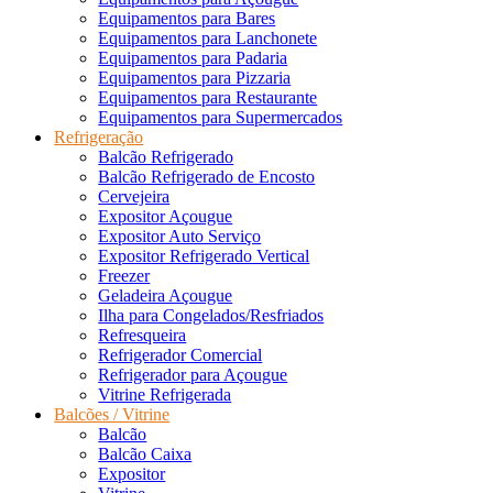
Equipamentos para Bares
Equipamentos para Lanchonete
Equipamentos para Padaria
Equipamentos para Pizzaria
Equipamentos para Restaurante
Equipamentos para Supermercados
Refrigeração
Balcão Refrigerado
Balcão Refrigerado de Encosto
Cervejeira
Expositor Açougue
Expositor Auto Serviço
Expositor Refrigerado Vertical
Freezer
Geladeira Açougue
Ilha para Congelados/Resfriados
Refresqueira
Refrigerador Comercial
Refrigerador para Açougue
Vitrine Refrigerada
Balcões / Vitrine
Balcão
Balcão Caixa
Expositor