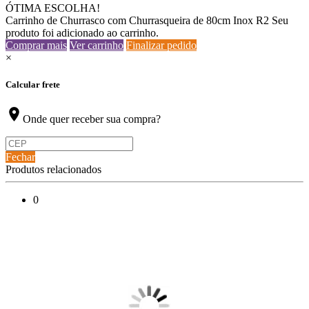
ÓTIMA ESCOLHA!
Carrinho de Churrasco com Churrasqueira de 80cm Inox R2
Seu
produto foi adicionado ao carrinho.
Comprar mais
Ver carrinho
Finalizar pedido
×
Calcular frete
location_on
Onde quer receber sua compra?
Fechar
Produtos relacionados
0