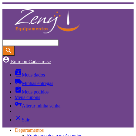
search
account_circle
Entre ou Cadastre-se
contacts
Meus dados
local_shipping
Minhas entregas
assignment_turned_in
Meus pedidos
Meus cupons
vpn_key
Alterar minha senha
close
Sair
Departamentos
Equipamentos para Açougue