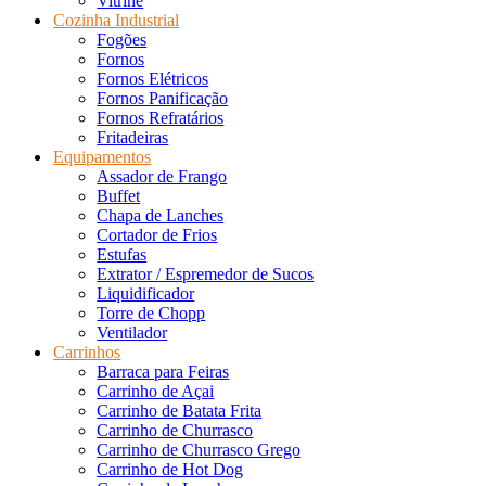
Vitrine
Cozinha Industrial
Fogões
Fornos
Fornos Elétricos
Fornos Panificação
Fornos Refratários
Fritadeiras
Equipamentos
Assador de Frango
Buffet
Chapa de Lanches
Cortador de Frios
Estufas
Extrator / Espremedor de Sucos
Liquidificador
Torre de Chopp
Ventilador
Carrinhos
Barraca para Feiras
Carrinho de Açai
Carrinho de Batata Frita
Carrinho de Churrasco
Carrinho de Churrasco Grego
Carrinho de Hot Dog