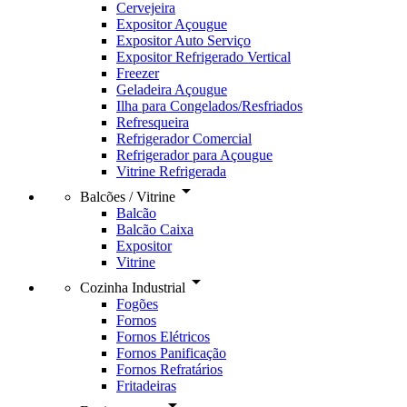
Cervejeira
Expositor Açougue
Expositor Auto Serviço
Expositor Refrigerado Vertical
Freezer
Geladeira Açougue
Ilha para Congelados/Resfriados
Refresqueira
Refrigerador Comercial
Refrigerador para Açougue
Vitrine Refrigerada
arrow_drop_down
Balcões / Vitrine
Balcão
Balcão Caixa
Expositor
Vitrine
arrow_drop_down
Cozinha Industrial
Fogões
Fornos
Fornos Elétricos
Fornos Panificação
Fornos Refratários
Fritadeiras
arrow_drop_down