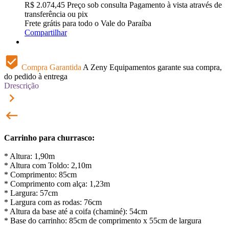
R$
2.074,45
Preço sob consulta
Pagamento à vista através de
transferência ou pix
Frete grátis para todo o Vale do Paraíba
Compartilhar
beenhere
Compra Garantida
A Zeny Equipamentos garante sua compra,
do pedido à entrega
Drescrição
keyboard_arrow_right
keyboard_backspace
Carrinho para churrasco:
* Altura: 1,90m
* Altura com Toldo: 2,10m
* Comprimento: 85cm
* Comprimento com alça: 1,23m
* Largura: 57cm
* Largura com as rodas: 76cm
* Altura da base até a coifa (chaminé): 54cm
* Base do carrinho: 85cm de comprimento x 55cm de largura