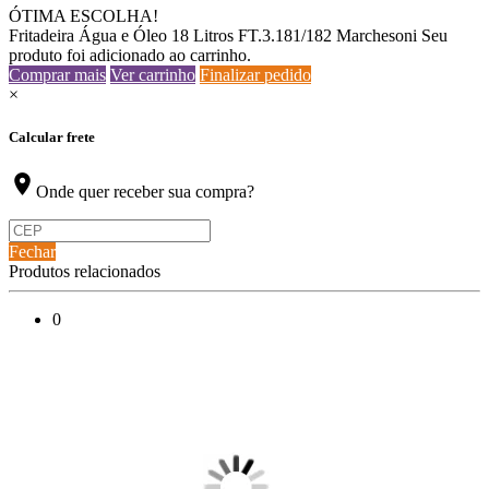
ÓTIMA ESCOLHA!
Fritadeira Água e Óleo 18 Litros FT.3.181/182 Marchesoni
Seu
produto foi adicionado ao carrinho.
Comprar mais
Ver carrinho
Finalizar pedido
×
Calcular frete
location_on
Onde quer receber sua compra?
Fechar
Produtos relacionados
0