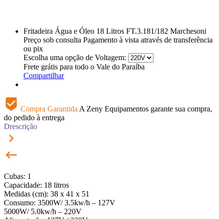
Fritadeira Água e Óleo 18 Litros FT.3.181/182 Marchesoni
Preço sob consulta
Pagamento à vista através de transferência
ou pix
Escolha uma opção de Voltagem:
Frete grátis para todo o Vale do Paraíba
Compartilhar
beenhere
Compra Garantida
A Zeny Equipamentos garante sua compra,
do pedido à entrega
Drescrição
keyboard_arrow_right
keyboard_backspace
Cubas: 1
Capacidade: 18 litros
Medidas (cm): 38 x 41 x 51
Consumo: 3500W/ 3.5kw/h – 127V
5000W/ 5.0kw/h – 220V