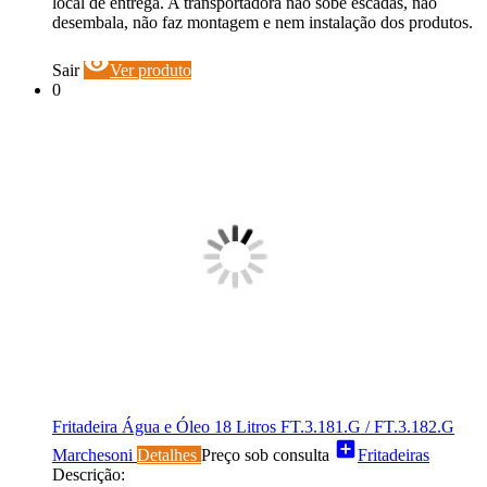
local de entrega. A transportadora não sobe escadas, não
desembala, não faz montagem e nem instalação dos produtos.
visibility
Sair
Ver produto
0
Fritadeira Água e Óleo 18 Litros FT.3.181.G / FT.3.182.G
add_box
Marchesoni
Detalhes
Preço sob consulta
Fritadeiras
Descrição: