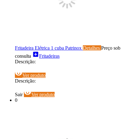
Fritadeira Elétrica 1 cuba Patrinox
Detalhes
Preço sob
add_box
consulta
Fritadeiras
Descrição:
visibility
Ver produto
Descrição:
visibility
Sair
Ver produto
0