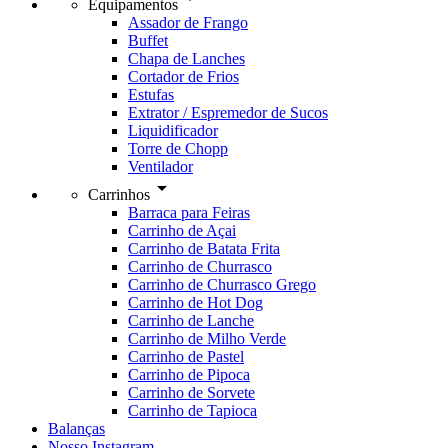
Equipamentos
Assador de Frango
Buffet
Chapa de Lanches
Cortador de Frios
Estufas
Extrator / Espremedor de Sucos
Liquidificador
Torre de Chopp
Ventilador
arrow_drop_down
Carrinhos
Barraca para Feiras
Carrinho de Açai
Carrinho de Batata Frita
Carrinho de Churrasco
Carrinho de Churrasco Grego
Carrinho de Hot Dog
Carrinho de Lanche
Carrinho de Milho Verde
Carrinho de Pastel
Carrinho de Pipoca
Carrinho de Sorvete
Carrinho de Tapioca
Balanças
Nosso Instagram