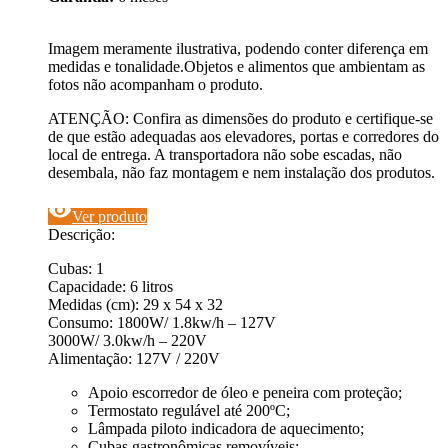
Imagem meramente ilustrativa, podendo conter diferença em
medidas e tonalidade.Objetos e alimentos que ambientam as
fotos não acompanham o produto.
ATENÇÃO: Confira as dimensões do produto e certifique-se
de que estão adequadas aos elevadores, portas e corredores do
local de entrega. A transportadora não sobe escadas, não
desembala, não faz montagem e nem instalação dos produtos.
visibility
Ver produto
Descrição:
Cubas: 1
Capacidade: 6 litros
Medidas (cm): 29 x 54 x 32
Consumo: 1800W/ 1.8kw/h – 127V
3000W/ 3.0kw/h – 220V
Alimentação: 127V / 220V
Apoio escorredor de óleo e peneira com proteção;
Termostato regulável até 200ºC;
Lâmpada piloto indicadora de aquecimento;
Cubas gastronômicas removíveis;