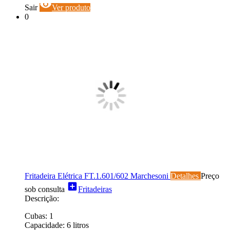
visibility
Sair
Ver produto
0
Fritadeira Elétrica FT.1.601/602 Marchesoni
Detalhes
Preço
add_box
sob consulta
Fritadeiras
Descrição:
Cubas: 1
Capacidade: 6 litros