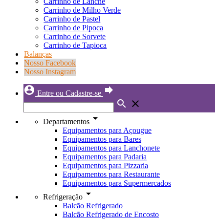
Carrinho de Lanche
Carrinho de Milho Verde
Carrinho de Pastel
Carrinho de Pipoca
Carrinho de Sorvete
Carrinho de Tapioca
Balanças
Nosso Facebook
Nosso Instagram
account_circle
forward
Entre ou Cadastre-se
search
close
arrow_drop_down
Departamentos
Equipamentos para Açougue
Equipamentos para Bares
Equipamentos para Lanchonete
Equipamentos para Padaria
Equipamentos para Pizzaria
Equipamentos para Restaurante
Equipamentos para Supermercados
arrow_drop_down
Refrigeração
Balcão Refrigerado
Balcão Refrigerado de Encosto