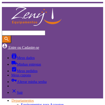
search
account_circle
Entre ou Cadastre-se
contacts
Meus dados
local_shipping
Minhas entregas
assignment_turned_in
Meus pedidos
Meus cupons
vpn_key
Alterar minha senha
close
Sair
Departamentos
Equipamentos para Açougue