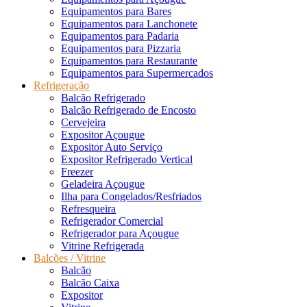
Equipamentos para Bares
Equipamentos para Lanchonete
Equipamentos para Padaria
Equipamentos para Pizzaria
Equipamentos para Restaurante
Equipamentos para Supermercados
Refrigeração
Balcão Refrigerado
Balcão Refrigerado de Encosto
Cervejeira
Expositor Açougue
Expositor Auto Serviço
Expositor Refrigerado Vertical
Freezer
Geladeira Açougue
Ilha para Congelados/Resfriados
Refresqueira
Refrigerador Comercial
Refrigerador para Açougue
Vitrine Refrigerada
Balcões / Vitrine
Balcão
Balcão Caixa
Expositor