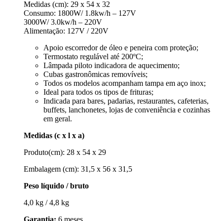
Medidas (cm): 29 x 54 x 32
Consumo: 1800W/ 1.8kw/h – 127V
3000W/ 3.0kw/h – 220V
Alimentação: 127V / 220V
Apoio escorredor de óleo e peneira com proteção;
Termostato regulável até 200ºC;
Lâmpada piloto indicadora de aquecimento;
Cubas gastronômicas removíveis;
Todos os modelos acompanham tampa em aço inox;
Ideal para todos os tipos de frituras;
Indicada para bares, padarias, restaurantes, cafeterias,
buffets, lanchonetes, lojas de conveniência e cozinhas
em geral.
Medidas (c x l x a)
Produto(cm): 28 x 54 x 29
Embalagem (cm): 31,5 x 56 x 31,5
Peso líquido / bruto
4,0 kg / 4,8 kg
Garantia:
6 meses