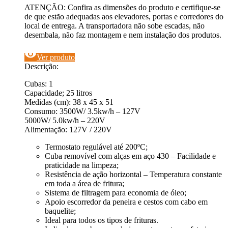
ATENÇÃO: Confira as dimensões do produto e certifique-se
de que estão adequadas aos elevadores, portas e corredores do
local de entrega. A transportadora não sobe escadas, não
desembala, não faz montagem e nem instalação dos produtos.
visibility
Ver produto
Descrição:
Cubas: 1
Capacidade; 25 litros
Medidas (cm): 38 x 45 x 51
Consumo: 3500W/ 3.5kw/h – 127V
5000W/ 5.0kw/h – 220V
Alimentação: 127V / 220V
Termostato regulável até 200ºC;
Cuba removível com alças em aço 430 – Facilidade e
praticidade na limpeza;
Resistência de ação horizontal – Temperatura constante
em toda a área de fritura;
Sistema de filtragem para economia de óleo;
Apoio escorredor da peneira e cestos com cabo em
baquelite;
Ideal para todos os tipos de frituras.