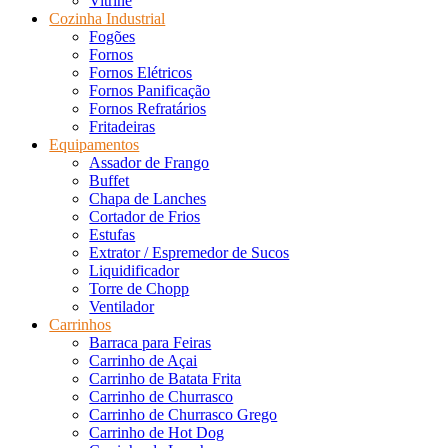
Vitrine
Cozinha Industrial
Fogões
Fornos
Fornos Elétricos
Fornos Panificação
Fornos Refratários
Fritadeiras
Equipamentos
Assador de Frango
Buffet
Chapa de Lanches
Cortador de Frios
Estufas
Extrator / Espremedor de Sucos
Liquidificador
Torre de Chopp
Ventilador
Carrinhos
Barraca para Feiras
Carrinho de Açai
Carrinho de Batata Frita
Carrinho de Churrasco
Carrinho de Churrasco Grego
Carrinho de Hot Dog