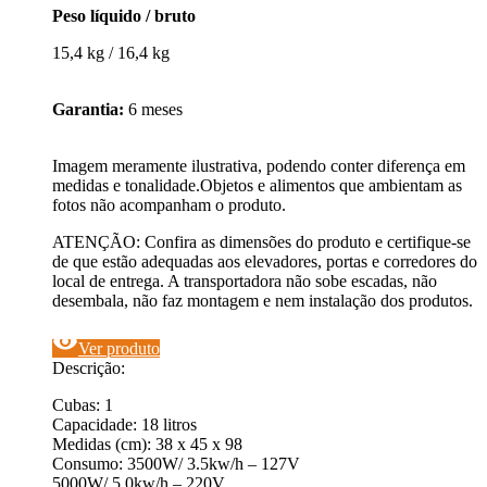
Peso líquido / bruto
15,4 kg / 16,4 kg
Garantia:
6 meses
Imagem meramente ilustrativa, podendo conter diferença em
medidas e tonalidade.Objetos e alimentos que ambientam as
fotos não acompanham o produto.
ATENÇÃO: Confira as dimensões do produto e certifique-se
de que estão adequadas aos elevadores, portas e corredores do
local de entrega. A transportadora não sobe escadas, não
desembala, não faz montagem e nem instalação dos produtos.
visibility
Ver produto
Descrição:
Cubas: 1
Capacidade: 18 litros
Medidas (cm): 38 x 45 x 98
Consumo: 3500W/ 3.5kw/h – 127V
5000W/ 5.0kw/h – 220V