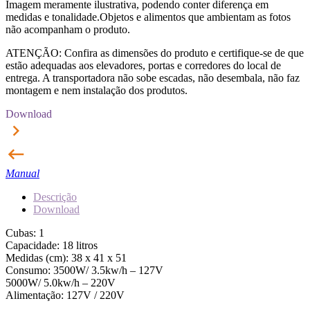
Imagem meramente ilustrativa, podendo conter diferença em
medidas e tonalidade.Objetos e alimentos que ambientam as fotos
não acompanham o produto.
ATENÇÃO: Confira as dimensões do produto e certifique-se de que
estão adequadas aos elevadores, portas e corredores do local de
entrega. A transportadora não sobe escadas, não desembala, não faz
montagem e nem instalação dos produtos.
Download
keyboard_arrow_right
keyboard_backspace
Manual
Descrição
Download
Cubas: 1
Capacidade: 18 litros
Medidas (cm): 38 x 41 x 51
Consumo: 3500W/ 3.5kw/h – 127V
5000W/ 5.0kw/h – 220V
Alimentação: 127V / 220V