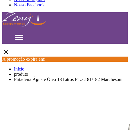
Nosso Facebook
menu
close
A promoção expira em:
Início
produto
Fritadeira Água e Óleo 18 Litros FT.3.181/182 Marchesoni