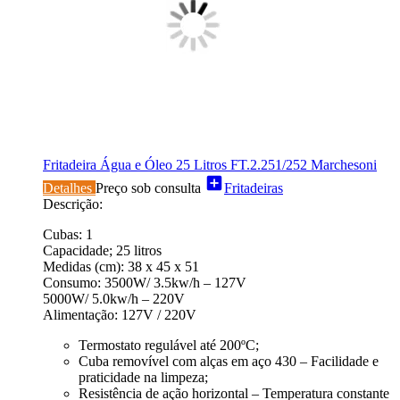
Fritadeira Água e Óleo 25 Litros FT.2.251/252 Marchesoni
add_box
Detalhes
Preço sob consulta
Fritadeiras
Descrição:
Cubas: 1
Capacidade; 25 litros
Medidas (cm): 38 x 45 x 51
Consumo: 3500W/ 3.5kw/h – 127V
5000W/ 5.0kw/h – 220V
Alimentação: 127V / 220V
Termostato regulável até 200ºC;
Cuba removível com alças em aço 430 – Facilidade e
praticidade na limpeza;
Resistência de ação horizontal – Temperatura constante