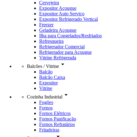
Cervejeira
Expositor Açougue
Expositor Auto Serviço
Expositor Refrigerado Vertical
Freezer
Geladeira Açougue
Ilha para Congelados/Resfriados
Refresqueira
Refrigerador Comercial
Refrigerador para Açougue
Vitrine Refrigerada
arrow_drop_down
Balcões / Vitrine
Balcão
Balcão Caixa
Expositor
Vitrine
arrow_drop_down
Cozinha Industrial
Fogões
Fornos
Fornos Elétricos
Fornos Panificação
Fornos Refratários
Fritadeiras
arrow_drop_down