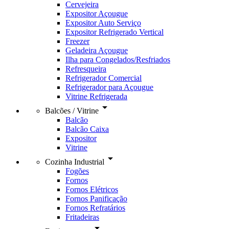
Cervejeira
Expositor Açougue
Expositor Auto Serviço
Expositor Refrigerado Vertical
Freezer
Geladeira Açougue
Ilha para Congelados/Resfriados
Refresqueira
Refrigerador Comercial
Refrigerador para Açougue
Vitrine Refrigerada
arrow_drop_down
Balcões / Vitrine
Balcão
Balcão Caixa
Expositor
Vitrine
arrow_drop_down
Cozinha Industrial
Fogões
Fornos
Fornos Elétricos
Fornos Panificação
Fornos Refratários
Fritadeiras
arrow_drop_down