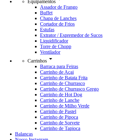
Equipamentos
Assador de Frango
Buffet
Chapa de Lanches
Cortador de Frios
Estufas
Extrator / Espremedor de Sucos
Liquidificador
Torre de Chopp
Ventilador
arrow_drop_down
Carrinhos
Barraca para Feiras
Carrinho de Açai
Carrinho de Batata Frita
Carrinho de Churrasco
Carrinho de Churrasco Grego
Carrinho de Hot Dog
Carrinho de Lanche
Carrinho de Milho Verde
Carrinho de Pastel
Carrinho de Pipoca
Carrinho de Sorvete
Carrinho de Tapioca
Balanças
Nosso Instagram