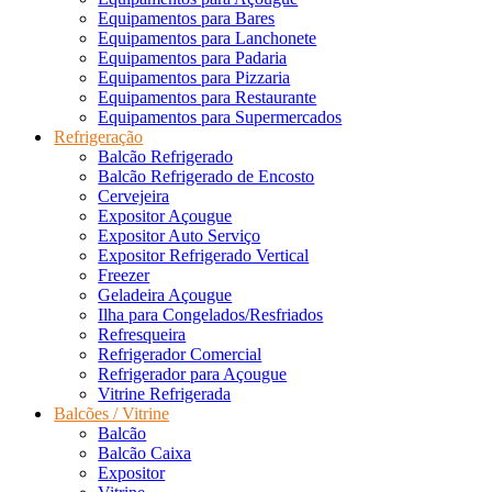
Equipamentos para Bares
Equipamentos para Lanchonete
Equipamentos para Padaria
Equipamentos para Pizzaria
Equipamentos para Restaurante
Equipamentos para Supermercados
Refrigeração
Balcão Refrigerado
Balcão Refrigerado de Encosto
Cervejeira
Expositor Açougue
Expositor Auto Serviço
Expositor Refrigerado Vertical
Freezer
Geladeira Açougue
Ilha para Congelados/Resfriados
Refresqueira
Refrigerador Comercial
Refrigerador para Açougue
Vitrine Refrigerada
Balcões / Vitrine
Balcão
Balcão Caixa
Expositor