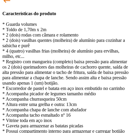
keyboard_backspace
Características do produto
* Guarda volumes
* Toldo de 1,70m x 2m
* 2 (dois) rodas com câmara e rolamento
* 2 (dois) vasilhas quentes (molheira) de alumínio para cozinhar a
salsicha e purê
* 4 (quatro) vasilhas frias (molheira) de alumínio para ervilhas,
milho, etc...
* Registro com mangueira (completo) baixa pressão para alimentar
os 2 (dois) queimadores das molheiras de cachorro quente, saída de
alta pressão para alimentar o tacho de fritura, saída de baixa pressão
para alimentar a chapa de lanche. Sendo assim alta e baixa pressão
usando apenas 1 (um) botijão.
* Escorredor de pastel e batata em aço inox embutido no carrinho
* Acompanha picador de legumes tamanho médio
* Acompanha churrasqueira 50cm
* Altura entre uma grelha e outra: 13cm
* Acompanha chapa de lanche com abafador
* Acompanha tacho esmaltado nº 16
* Vitrine toda em aço inox
* Gaveta para armazenar as batatas picadas
* Possui compartimento interno para armazenar e carregar botijão