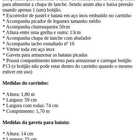
para alimentar a chapa de lanche. Sendo assim alta e baixa pressão
usando apenas 1 (um) botijão.
* Escorredor de pastel e batata em aço inox embutido no carrinho
* Acompanha picador de legumes tamanho médio
* Acompanha churrasqueira 50cm
* Altura entre uma grelha e outra: 13cm
* Acompanha chapa de lanche com abafador
* Acompanha tacho esmaltado nº 16
* Vitrine toda em aço inox
* Gaveta para armazenar as batatas picadas
* Possui compartimento interno para armazenar e carregar botijão
P13 (o botijão não pode estar dentro do carrinho quando o mesmo
estiver em uso)
Medidas do carrinho:
* Altura: 1,80 m
* Largura: 59 cm
* Largura com rodas: 74 cm
* Comprimento: 1,70 m
Medidas da gaveta para batata:
* Altura: 14 cm
* Largura: 25 cm