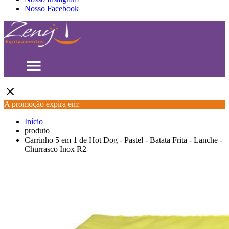
Nosso Facebook
menu
close
A promoção expira em:
Início
produto
Carrinho 5 em 1 de Hot Dog - Pastel - Batata Frita - Lanche -
Churrasco Inox R2