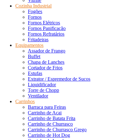
Vitrine
Cozinha Industrial
Fogões
Fornos
Fornos Elétricos
Fornos Panificação
Fornos Refratários
Fritadeiras
Equipamentos
Assador de Frango
Buffet
Chapa de Lanches
Cortador de Frios
Estufas
Extrator / Espremedor de Sucos
Liquidificador
Torre de Chopp
Ventilador
Carrinhos
Barraca para Feiras
Carrinho de Açai
Carrinho de Batata Frita
Carrinho de Churrasco
Carrinho de Churrasco Grego
Carrinho de Hot Dog