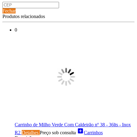
Fechar
Produtos relacionados
0
Carrinho de Milho Verde Com Caldeirão nº 38 - 36lts - Inox
add_box
R2
Detalhes
Preço sob consulta
Carrinhos