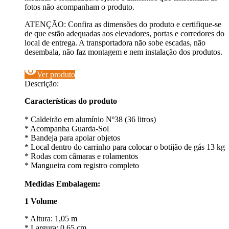
fotos não acompanham o produto.
ATENÇÃO: Confira as dimensões do produto e certifique-se
de que estão adequadas aos elevadores, portas e corredores do
local de entrega. A transportadora não sobe escadas, não
desembala, não faz montagem e nem instalação dos produtos.
visibility
Ver produto
Descrição:
Características do produto
* Caldeirão em alumínio Nº38 (36 litros)
* Acompanha Guarda-Sol
* Bandeja para apoiar objetos
* Local dentro do carrinho para colocar o botijão de gás 13 kg
* Rodas com câmaras e rolamentos
* Mangueira com registro completo
Medidas Embalagem:
1 Volume
* Altura: 1,05 m
* Largura: 0,65 cm