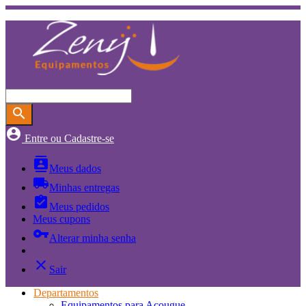
search
account_circle
Entre ou Cadastre-se
contacts
Meus dados
local_shipping
Minhas entregas
assignment_turned_in
Meus pedidos
Meus cupons
vpn_key
Alterar minha senha
close
Sair
Departamentos
Equipamentos para Açougue