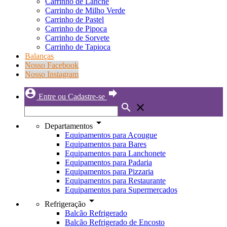
Carrinho de Lanche
Carrinho de Milho Verde
Carrinho de Pastel
Carrinho de Pipoca
Carrinho de Sorvete
Carrinho de Tapioca
Balanças
Nosso Facebook
Nosso Instagram
account_circle
forward
Entre ou Cadastre-se
search
close
arrow_drop_down
Departamentos
Equipamentos para Açougue
Equipamentos para Bares
Equipamentos para Lanchonete
Equipamentos para Padaria
Equipamentos para Pizzaria
Equipamentos para Restaurante
Equipamentos para Supermercados
arrow_drop_down
Refrigeração
Balcão Refrigerado
Balcão Refrigerado de Encosto