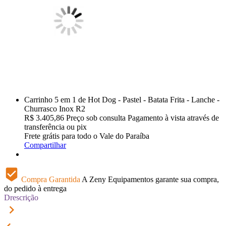
Carrinho 5 em 1 de Hot Dog - Pastel - Batata Frita - Lanche -
Churrasco Inox R2
R$
3.405,86
Preço sob consulta
Pagamento à vista através de
transferência ou pix
Frete grátis para todo o Vale do Paraíba
Compartilhar
beenhere
Compra Garantida
A Zeny Equipamentos garante sua compra,
do pedido à entrega
Drescrição
keyboard_arrow_right