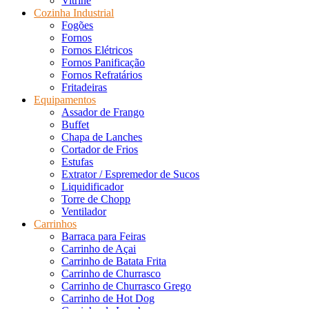
Vitrine
Cozinha Industrial
Fogões
Fornos
Fornos Elétricos
Fornos Panificação
Fornos Refratários
Fritadeiras
Equipamentos
Assador de Frango
Buffet
Chapa de Lanches
Cortador de Frios
Estufas
Extrator / Espremedor de Sucos
Liquidificador
Torre de Chopp
Ventilador
Carrinhos
Barraca para Feiras
Carrinho de Açai
Carrinho de Batata Frita
Carrinho de Churrasco
Carrinho de Churrasco Grego
Carrinho de Hot Dog