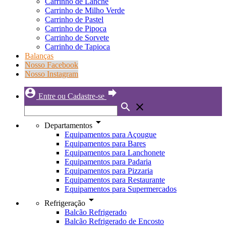
Carrinho de Lanche
Carrinho de Milho Verde
Carrinho de Pastel
Carrinho de Pipoca
Carrinho de Sorvete
Carrinho de Tapioca
Balanças
Nosso Facebook
Nosso Instagram
account_circle
forward
Entre ou Cadastre-se
search
close
arrow_drop_down
Departamentos
Equipamentos para Açougue
Equipamentos para Bares
Equipamentos para Lanchonete
Equipamentos para Padaria
Equipamentos para Pizzaria
Equipamentos para Restaurante
Equipamentos para Supermercados
arrow_drop_down
Refrigeração
Balcão Refrigerado
Balcão Refrigerado de Encosto