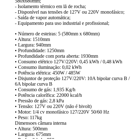
580x680mm;
- Isolamento térmico em lã de rocha;
- Disponível nas tensões de 127V ou 220V monofásico;
- Saída de vapor automática;
- Equipamento para uso industrial e profissional;
• Número de esteiras: 5 (580mm x 680mm)
• Altura: 1510mm
• Largura: 940mm
• Profundidade: 1250mm
• Profundidade com porta aberta: 1930mm
• Consumo elétrico 127V/220V: 0,45 kWh / 0,48 kWh
• Consumo iluminação: 0,02 kWh
• Potência elétrica: 450W / 485W
• Disjuntor de proteção 127V/220V: 10A bipolar curva B /
6A bipolar curva B
• Consumo de gás: 1,935 Kg/h
• Potência calorífica: 22000 kcal/h
• Pressão de gás: 2,8 kPa
• Tensão: 127V ou 220V (não é bivolt)
• Motor: 1/4 cv monofásico 127/220V 50/60 Hz
• Peso: 117kg
Dimensoes câmara interna
• Altura: 500mm
• Largura: 675mm