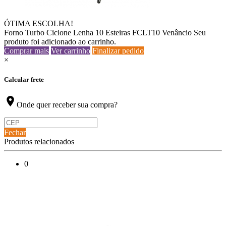
ÓTIMA ESCOLHA!
Forno Turbo Ciclone Lenha 10 Esteiras FCLT10 Venâncio
Seu
produto foi adicionado ao carrinho.
Comprar mais
Ver carrinho
Finalizar pedido
×
Calcular frete
location_on
Onde quer receber sua compra?
Fechar
Produtos relacionados
0