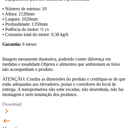
• Número de esteiras: 10
• Altura: 2120mm
• Largura: 1020mm
• Profundidade: 1350mm
• Potência do motor: ½ cv
• Consumo total do motor: 0,38 kg/h
Garantia:
6 meses
Imagem meramente ilustrativa, podendo conter diferença em
medidas e tonalidade.Objetos e alimentos que ambientam as fotos
não acompanham o produto.
ATENÇÃO: Confira as dimensões do produto e certifique-se de que
estão adequadas aos elevadores, portas e corredores do local de
entrega. A transportadora não sobe escadas, não desembala, não faz
montagem e nem instalação dos produtos.
Download
keyboard_arrow_right
keyboard_backspace