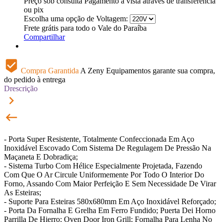
Preço sob consulta
Pagamento à vista através de transferência
ou pix
Escolha uma opção de Voltagem:
Frete grátis para todo o Vale do Paraíba
Compartilhar
beenhere
Compra Garantida
A Zeny Equipamentos garante sua compra,
do pedido à entrega
Drescrição
keyboard_arrow_right
keyboard_backspace
- Porta Super Resistente, Totalmente Confeccionada Em Aço
Inoxidável Escovado Com Sistema De Regulagem De Pressão Na
Maçaneta E Dobradiça;
- Sistema Turbo Com Hélice Especialmente Projetada, Fazendo
Com Que O Ar Circule Uniformemente Por Todo O Interior Do
Forno, Assando Com Maior Perfeição E Sem Necessidade De Virar
As Esteiras;
- Suporte Para Esteiras 580x680mm Em Aço Inoxidável Reforçado;
- Porta Da Fornalha E Grelha Em Ferro Fundido; Puerta Dei Horno
Parrilla De Hierro; Oven Door Iron Grill; Fornalha Para Lenha No