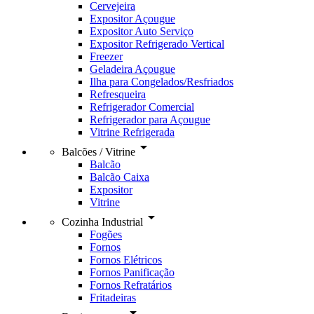
Cervejeira
Expositor Açougue
Expositor Auto Serviço
Expositor Refrigerado Vertical
Freezer
Geladeira Açougue
Ilha para Congelados/Resfriados
Refresqueira
Refrigerador Comercial
Refrigerador para Açougue
Vitrine Refrigerada
arrow_drop_down
Balcões / Vitrine
Balcão
Balcão Caixa
Expositor
Vitrine
arrow_drop_down
Cozinha Industrial
Fogões
Fornos
Fornos Elétricos
Fornos Panificação
Fornos Refratários
Fritadeiras
arrow_drop_down