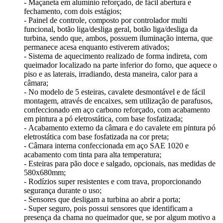
- Maçaneta em alumínio reforçado, de fácil abertura e
fechamento, com dois estágios;
- Painel de controle, composto por controlador multi
funcional, botão liga/desliga geral, botão liga/desliga da
turbina, sendo que, ambos, possuem iluminação interna, que
permanece acesa enquanto estiverem ativados;
- Sistema de aquecimento realizado de forma indireta, com
queimador localizado na parte inferior do forno, que aquece o
piso e as laterais, irradiando, desta maneira, calor para a
câmara;
- No modelo de 5 esteiras, cavalete desmontável e de fácil
montagem, através de encaixes, sem utilização de parafusos,
confeccionado em aço carbono reforçado, com acabamento
em pintura a pó eletrostática, com base fosfatizada;
- Acabamento externo da câmara e do cavalete em pintura pó
eletrostática com base fosfatizada na cor preta;
- Câmara interna confeccionada em aço SAE 1020 e
acabamento com tinta para alta temperatura;
- Esteiras para pão doce e salgado, opcionais, nas medidas de
580x680mm;
- Rodízios super resistentes e com trava, proporcionando
segurança durante o uso;
- Sensores que desligam a turbina ao abrir a porta;
- Super seguro, pois possui sensores que identificam a
presença da chama no queimador que, se por algum motivo a