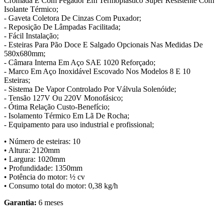
Cromada E Com Pegador Em Termoplástico Super Resistente Com
Isolante Térmico;
- Gaveta Coletora De Cinzas Com Puxador;
- Reposição De Lâmpadas Facilitada;
- Fácil Instalação;
- Esteiras Para Pão Doce E Salgado Opcionais Nas Medidas De
580x680mm;
- Câmara Interna Em Aço SAE 1020 Reforçado;
- Marco Em Aço Inoxidável Escovado Nos Modelos 8 E 10
Esteiras;
- Sistema De Vapor Controlado Por Válvula Solenóide;
- Tensão 127V Ou 220V Monofásico;
- Ótima Relação Custo-Benefício;
- Isolamento Térmico Em Lã De Rocha;
- Equipamento para uso industrial e profissional;
• Número de esteiras: 10
• Altura: 2120mm
• Largura: 1020mm
• Profundidade: 1350mm
• Potência do motor: ½ cv
• Consumo total do motor: 0,38 kg/h
Garantia:
6 meses