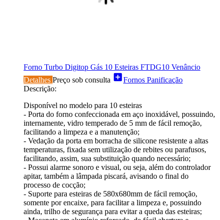
Forno Turbo Digitop Gás 10 Esteiras FTDG10 Venâncio
add_box
Detalhes
Preço sob consulta
Fornos Panificação
Descrição:
Disponível no modelo para 10 esteiras
- Porta do forno confeccionada em aço inoxidável, possuindo,
internamente, vidro temperado de 5 mm de fácil remoção,
facilitando a limpeza e a manutenção;
- Vedação da porta em borracha de silicone resistente a altas
temperaturas, fixada sem utilização de rebites ou parafusos,
facilitando, assim, sua substituição quando necessário;
- Possui alarme sonoro e visual, ou seja, além do controlador
apitar, também a lâmpada piscará, avisando o final do
processo de cocção;
- Suporte para esteiras de 580x680mm de fácil remoção,
somente por encaixe, para facilitar a limpeza e, possuindo
ainda, trilho de segurança para evitar a queda das esteiras;