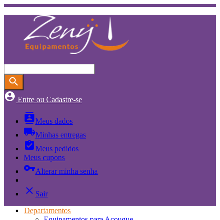
search
account_circle
Entre ou Cadastre-se
contacts
Meus dados
local_shipping
Minhas entregas
assignment_turned_in
Meus pedidos
Meus cupons
vpn_key
Alterar minha senha
close
Sair
Departamentos
Equipamentos para Açougue