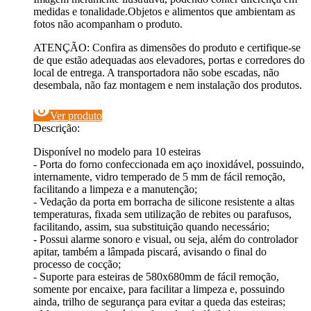
medidas e tonalidade.Objetos e alimentos que ambientam as
fotos não acompanham o produto.
ATENÇÃO: Confira as dimensões do produto e certifique-se
de que estão adequadas aos elevadores, portas e corredores do
local de entrega. A transportadora não sobe escadas, não
desembala, não faz montagem e nem instalação dos produtos.
visibility
Ver produto
Descrição:
Disponível no modelo para 10 esteiras
- Porta do forno confeccionada em aço inoxidável, possuindo,
internamente, vidro temperado de 5 mm de fácil remoção,
facilitando a limpeza e a manutenção;
- Vedação da porta em borracha de silicone resistente a altas
temperaturas, fixada sem utilização de rebites ou parafusos,
facilitando, assim, sua substituição quando necessário;
- Possui alarme sonoro e visual, ou seja, além do controlador
apitar, também a lâmpada piscará, avisando o final do
processo de cocção;
- Suporte para esteiras de 580x680mm de fácil remoção,
somente por encaixe, para facilitar a limpeza e, possuindo
ainda, trilho de segurança para evitar a queda das esteiras;