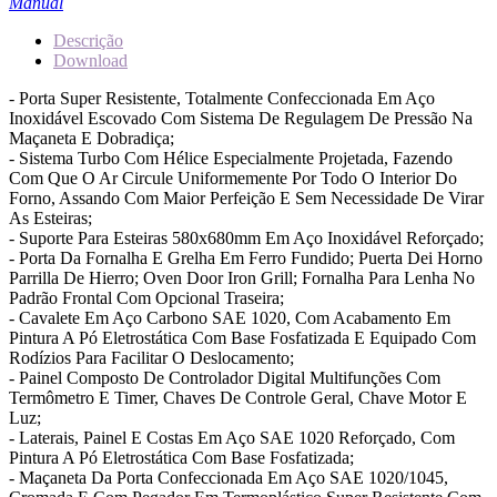
Manual
Descrição
Download
- Porta Super Resistente, Totalmente Confeccionada Em Aço
Inoxidável Escovado Com Sistema De Regulagem De Pressão Na
Maçaneta E Dobradiça;
- Sistema Turbo Com Hélice Especialmente Projetada, Fazendo
Com Que O Ar Circule Uniformemente Por Todo O Interior Do
Forno, Assando Com Maior Perfeição E Sem Necessidade De Virar
As Esteiras;
- Suporte Para Esteiras 580x680mm Em Aço Inoxidável Reforçado;
- Porta Da Fornalha E Grelha Em Ferro Fundido; Puerta Dei Horno
Parrilla De Hierro; Oven Door Iron Grill; Fornalha Para Lenha No
Padrão Frontal Com Opcional Traseira;
- Cavalete Em Aço Carbono SAE 1020, Com Acabamento Em
Pintura A Pó Eletrostática Com Base Fosfatizada E Equipado Com
Rodízios Para Facilitar O Deslocamento;
- Painel Composto De Controlador Digital Multifunções Com
Termômetro E Timer, Chaves De Controle Geral, Chave Motor E
Luz;
- Laterais, Painel E Costas Em Aço SAE 1020 Reforçado, Com
Pintura A Pó Eletrostática Com Base Fosfatizada;
- Maçaneta Da Porta Confeccionada Em Aço SAE 1020/1045,