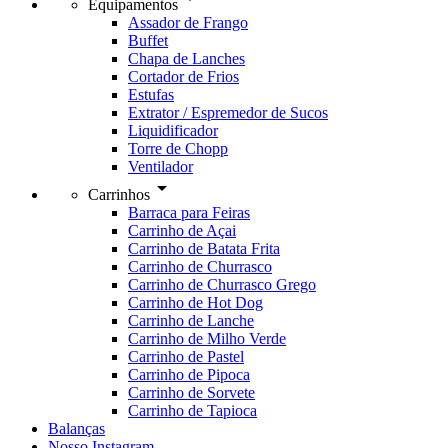
Equipamentos
Assador de Frango
Buffet
Chapa de Lanches
Cortador de Frios
Estufas
Extrator / Espremedor de Sucos
Liquidificador
Torre de Chopp
Ventilador
arrow_drop_down
Carrinhos
Barraca para Feiras
Carrinho de Açai
Carrinho de Batata Frita
Carrinho de Churrasco
Carrinho de Churrasco Grego
Carrinho de Hot Dog
Carrinho de Lanche
Carrinho de Milho Verde
Carrinho de Pastel
Carrinho de Pipoca
Carrinho de Sorvete
Carrinho de Tapioca
Balanças
Nosso Instagram