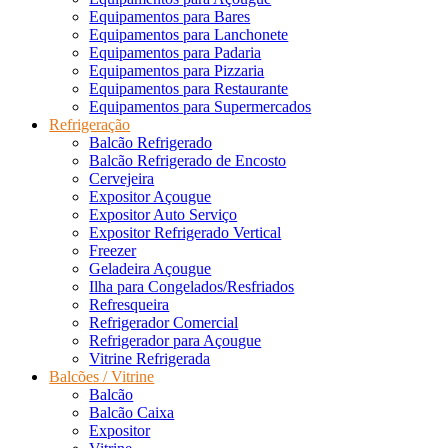
Equipamentos para Bares
Equipamentos para Lanchonete
Equipamentos para Padaria
Equipamentos para Pizzaria
Equipamentos para Restaurante
Equipamentos para Supermercados
Refrigeração
Balcão Refrigerado
Balcão Refrigerado de Encosto
Cervejeira
Expositor Açougue
Expositor Auto Serviço
Expositor Refrigerado Vertical
Freezer
Geladeira Açougue
Ilha para Congelados/Resfriados
Refresqueira
Refrigerador Comercial
Refrigerador para Açougue
Vitrine Refrigerada
Balcões / Vitrine
Balcão
Balcão Caixa
Expositor