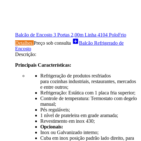
Balcão de Encosto 3 Portas 2,00m Linha 4104 PoloFrio
add_box
Detalhes
Preço sob consulta
Balcão Refrigerado de
Encosto
Descrição:
Principais Características:
Refrigeração de produtos resfriados
para cozinhas industriais, restaurantes, mercados
e entre outros;
Refrigeração: Estática com 1 placa fria superior;
Controle de temperatura: Termostato com degelo
manual;
Pés reguláveis;
1 nível de prateleira em grade aramada;
Revestimento em inox 430;
Opcionais:
Inox ou Galvanizado interno;
Cuba em inox posição padrão lado direito, para