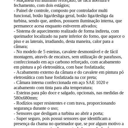
- Maçaneta em alumínio reforçado, de fácil abertura e
fechamento, com dois estágios;
- Painel de controle, composto por controlador multi
funcional, botão liga/desliga geral, botão liga/desliga da
turbina, sendo que, ambos, possuem iluminação interna, que
permanece acesa enquanto estiverem ativados;
- Sistema de aquecimento realizado de forma indireta, com
queimador localizado na parte inferior do forno, que aquece o
piso e as laterais, irradiando, desta maneira, calor para a
câmara;
- No modelo de 5 esteiras, cavalete desmontável e de fácil
montagem, através de encaixes, sem utilização de parafusos,
confeccionado em aço carbono reforçado, com acabamento
em pintura a pó eletrostática, com base fosfatizada;
- Acabamento externo da câmara e do cavalete em pintura pó
eletrostática com base fosfatizada na cor preta;
- Câmara interna confeccionada em aço SAE 1020 e
acabamento com tinta para alta temperatura;
- Esteiras para pão doce e salgado, opcionais, nas medidas de
580x680mm;
- Rodízios super resistentes e com trava, proporcionando
segurança durante o uso;
- Sensores que desligam a turbina ao abrir a porta;
- Super seguro, pois possui sensores que identificam a
presença da chama no queimador que, se por algum motivo a