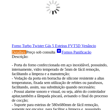
Forno Turbo Twister Gás 5 Esteiras FVT5D Venâncio
add_box
Detalhes
Preço sob consulta
Fornos Panificação
Descrição:
- Porta do forno confeccionada em aço inoxidável, possuindo,
internamente, vidro temperado de 5mm de fácil remoção,
facilitando a limpeza e a manutenção;
- Vedação da porta em borracha de silicone resistente a altas
temperaturas, fixada sem utilização de rebites ou parafusos,
facilitando, assim, sua substituição quando necessário;
- Possui alarme sonoro e visual, ou seja, além do controlador
apitar,também a lâmpada piscará, avisando o final do processo
de cocção;
- Suporte para esteiras de 580x680mm de fácil remoção,
somente por encaixe, para facilitar a limpeza e, possuindo