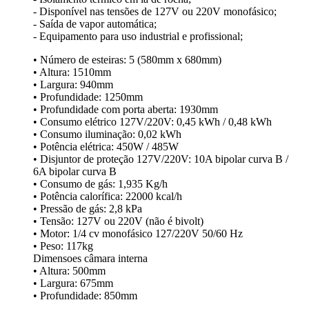
- Disponível nas tensões de 127V ou 220V monofásico;
- Saída de vapor automática;
- Equipamento para uso industrial e profissional;
• Número de esteiras: 5 (580mm x 680mm)
• Altura: 1510mm
• Largura: 940mm
• Profundidade: 1250mm
• Profundidade com porta aberta: 1930mm
• Consumo elétrico 127V/220V: 0,45 kWh / 0,48 kWh
• Consumo iluminação: 0,02 kWh
• Potência elétrica: 450W / 485W
• Disjuntor de proteção 127V/220V: 10A bipolar curva B /
6A bipolar curva B
• Consumo de gás: 1,935 Kg/h
• Potência calorífica: 22000 kcal/h
• Pressão de gás: 2,8 kPa
• Tensão: 127V ou 220V (não é bivolt)
• Motor: 1/4 cv monofásico 127/220V 50/60 Hz
• Peso: 117kg
Dimensoes câmara interna
• Altura: 500mm
• Largura: 675mm
• Profundidade: 850mm