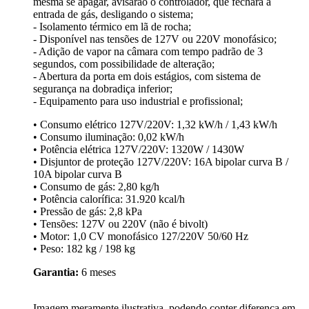
mesma se apagar, avisarão o controlador, que fechará a
entrada de gás, desligando o sistema;
- Isolamento térmico em lã de rocha;
- Disponível nas tensões de 127V ou 220V monofásico;
- Adição de vapor na câmara com tempo padrão de 3
segundos, com possibilidade de alteração;
- Abertura da porta em dois estágios, com sistema de
segurança na dobradiça inferior;
- Equipamento para uso industrial e profissional;
• Consumo elétrico 127V/220V: 1,32 kW/h / 1,43 kW/h
• Consumo iluminação: 0,02 kW/h
• Potência elétrica 127V/220V: 1320W / 1430W
• Disjuntor de proteção 127V/220V: 16A bipolar curva B /
10A bipolar curva B
• Consumo de gás: 2,80 kg/h
• Potência calorífica: 31.920 kcal/h
• Pressão de gás: 2,8 kPa
• Tensões: 127V ou 220V (não é bivolt)
• Motor: 1,0 CV monofásico 127/220V 50/60 Hz
• Peso: 182 kg / 198 kg
Garantia:
6 meses
Imagem meramente ilustrativa, podendo conter diferença em