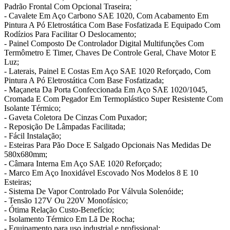
Padrão Frontal Com Opcional Traseira;
- Cavalete Em Aço Carbono SAE 1020, Com Acabamento Em
Pintura A Pó Eletrostática Com Base Fosfatizada E Equipado Com
Rodízios Para Facilitar O Deslocamento;
- Painel Composto De Controlador Digital Multifunções Com
Termômetro E Timer, Chaves De Controle Geral, Chave Motor E
Luz;
- Laterais, Painel E Costas Em Aço SAE 1020 Reforçado, Com
Pintura A Pó Eletrostática Com Base Fosfatizada;
- Maçaneta Da Porta Confeccionada Em Aço SAE 1020/1045,
Cromada E Com Pegador Em Termoplástico Super Resistente Com
Isolante Térmico;
- Gaveta Coletora De Cinzas Com Puxador;
- Reposição De Lâmpadas Facilitada;
- Fácil Instalação;
- Esteiras Para Pão Doce E Salgado Opcionais Nas Medidas De
580x680mm;
- Câmara Interna Em Aço SAE 1020 Reforçado;
- Marco Em Aço Inoxidável Escovado Nos Modelos 8 E 10
Esteiras;
- Sistema De Vapor Controlado Por Válvula Solenóide;
- Tensão 127V Ou 220V Monofásico;
- Ótima Relação Custo-Benefício;
- Isolamento Térmico Em Lã De Rocha;
- Equipamento para uso industrial e profissional;