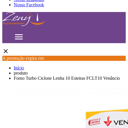
Nosso Facebook
menu
close
A promoção expira em:
Início
produto
Forno Turbo Ciclone Lenha 10 Esteiras FCLT10 Venâncio