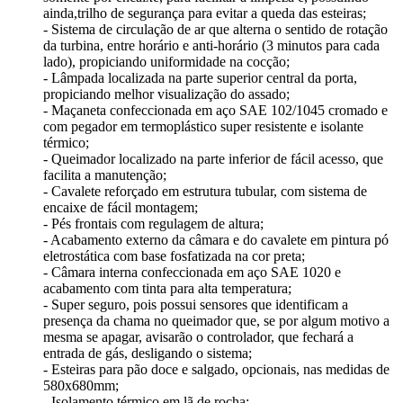
ainda,trilho de segurança para evitar a queda das esteiras;
- Sistema de circulação de ar que alterna o sentido de rotação
da turbina, entre horário e anti-horário (3 minutos para cada
lado), propiciando uniformidade na cocção;
- Lâmpada localizada na parte superior central da porta,
propiciando melhor visualização do assado;
- Maçaneta confeccionada em aço SAE 102/1045 cromado e
com pegador em termoplástico super resistente e isolante
térmico;
- Queimador localizado na parte inferior de fácil acesso, que
facilita a manutenção;
- Cavalete reforçado em estrutura tubular, com sistema de
encaixe de fácil montagem;
- Pés frontais com regulagem de altura;
- Acabamento externo da câmara e do cavalete em pintura pó
eletrostática com base fosfatizada na cor preta;
- Câmara interna confeccionada em aço SAE 1020 e
acabamento com tinta para alta temperatura;
- Super seguro, pois possui sensores que identificam a
presença da chama no queimador que, se por algum motivo a
mesma se apagar, avisarão o controlador, que fechará a
entrada de gás, desligando o sistema;
- Esteiras para pão doce e salgado, opcionais, nas medidas de
580x680mm;
- Isolamento térmico em lã de rocha;