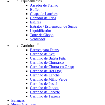
Equipamentos
Assador de Frango
Buffet
Chapa de Lanches
Cortador de Frios
Estufas
Extrator / Espremedor de Sucos
Liquidificador
Torre de Chopp
Ventilador
arrow_drop_down
Carrinhos
Barraca para Feiras
Carrinho de Açai
Carrinho de Batata Frita
Carrinho de Churrasco
Carrinho de Churrasco Grego
Carrinho de Hot Dog
Carrinho de Lanche
Carrinho de Milho Verde
Carrinho de Pastel
Carrinho de Pipoca
Carrinho de Sorvete
Carrinho de Tapioca
Balanças
Nosso Instagram