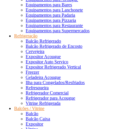
Equipamentos para Bares
Equipamentos para Lanchonete
Equipamentos para Padaria
Equipamentos para Pizzaria
Equipamentos para Restaurante
Equipamentos para Supermercados
Refrigeração
Balcão Refrigerado
Balcão Refrigerado de Encosto
Cervejeira
Expositor Açougue
Expositor Auto Serviço
Expositor Refrigerado Vertical
Freezer
Geladeira Açougue
Ilha para Congelados/Resfriados
Refresqueira
Refrigerador Comercial
Refrigerador para Açougue
Vitrine Refrigerada
Balcões / Vitrine
Balcão
Balcão Caixa
Expositor