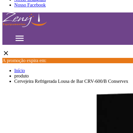
Nosso Facebook
menu
close
A promoção expira em:
Início
produto
Cervejeira Refrigerada Lousa de Bar CRV-600/B Conservex