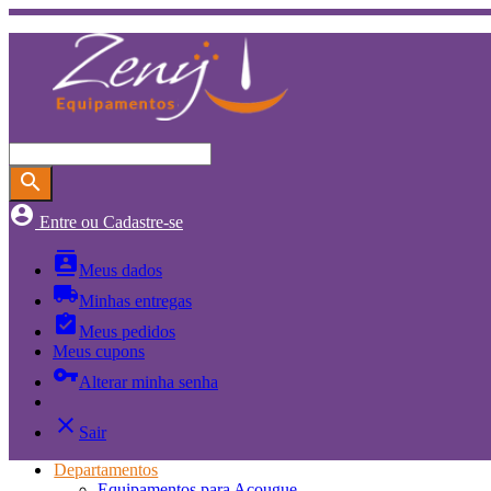
search
account_circle
Entre ou Cadastre-se
contacts
Meus dados
local_shipping
Minhas entregas
assignment_turned_in
Meus pedidos
Meus cupons
vpn_key
Alterar minha senha
close
Sair
Departamentos
Equipamentos para Açougue