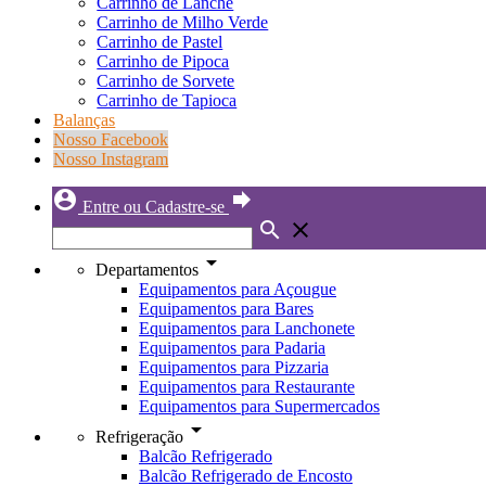
Carrinho de Lanche
Carrinho de Milho Verde
Carrinho de Pastel
Carrinho de Pipoca
Carrinho de Sorvete
Carrinho de Tapioca
Balanças
Nosso Facebook
Nosso Instagram
account_circle
forward
Entre ou Cadastre-se
search
close
arrow_drop_down
Departamentos
Equipamentos para Açougue
Equipamentos para Bares
Equipamentos para Lanchonete
Equipamentos para Padaria
Equipamentos para Pizzaria
Equipamentos para Restaurante
Equipamentos para Supermercados
arrow_drop_down
Refrigeração
Balcão Refrigerado
Balcão Refrigerado de Encosto