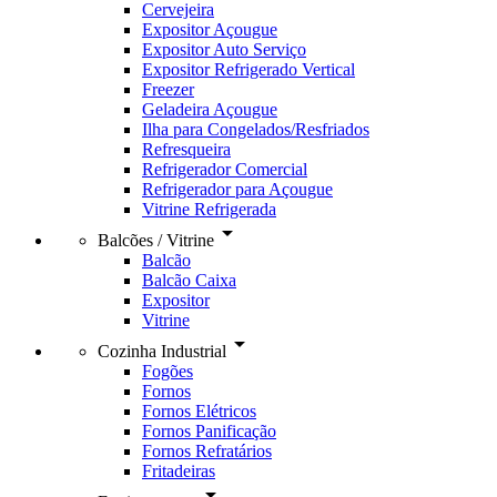
Cervejeira
Expositor Açougue
Expositor Auto Serviço
Expositor Refrigerado Vertical
Freezer
Geladeira Açougue
Ilha para Congelados/Resfriados
Refresqueira
Refrigerador Comercial
Refrigerador para Açougue
Vitrine Refrigerada
arrow_drop_down
Balcões / Vitrine
Balcão
Balcão Caixa
Expositor
Vitrine
arrow_drop_down
Cozinha Industrial
Fogões
Fornos
Fornos Elétricos
Fornos Panificação
Fornos Refratários
Fritadeiras
arrow_drop_down