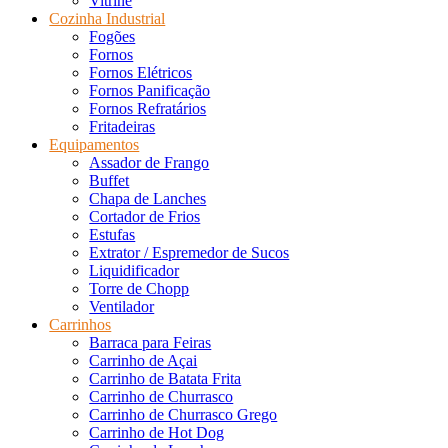
Vitrine
Cozinha Industrial
Fogões
Fornos
Fornos Elétricos
Fornos Panificação
Fornos Refratários
Fritadeiras
Equipamentos
Assador de Frango
Buffet
Chapa de Lanches
Cortador de Frios
Estufas
Extrator / Espremedor de Sucos
Liquidificador
Torre de Chopp
Ventilador
Carrinhos
Barraca para Feiras
Carrinho de Açai
Carrinho de Batata Frita
Carrinho de Churrasco
Carrinho de Churrasco Grego
Carrinho de Hot Dog