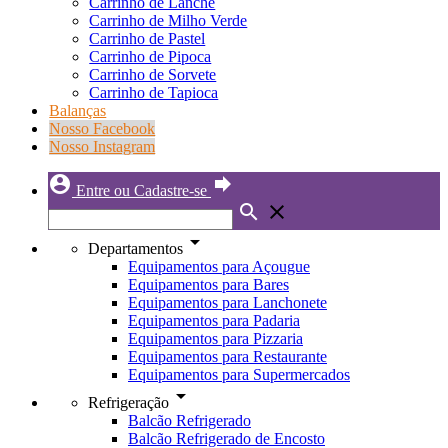
Carrinho de Lanche
Carrinho de Milho Verde
Carrinho de Pastel
Carrinho de Pipoca
Carrinho de Sorvete
Carrinho de Tapioca
Balanças
Nosso Facebook
Nosso Instagram
account_circle
forward
Entre ou Cadastre-se
search
close
arrow_drop_down
Departamentos
Equipamentos para Açougue
Equipamentos para Bares
Equipamentos para Lanchonete
Equipamentos para Padaria
Equipamentos para Pizzaria
Equipamentos para Restaurante
Equipamentos para Supermercados
arrow_drop_down
Refrigeração
Balcão Refrigerado
Balcão Refrigerado de Encosto