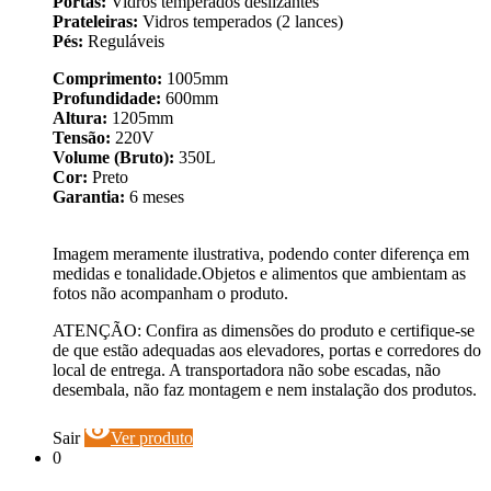
Portas:
Vidros temperados deslizantes
Prateleiras:
Vidros temperados (2 lances)
Pés:
Reguláveis
Comprimento:
1005mm
Profundidade:
600mm
Altura:
1205mm
Tensão:
220V
Volume (Bruto):
350L
Cor:
Preto
Garantia:
6 meses
Imagem meramente ilustrativa, podendo conter diferença em
medidas e tonalidade.Objetos e alimentos que ambientam as
fotos não acompanham o produto.
ATENÇÃO: Confira as dimensões do produto e certifique-se
de que estão adequadas aos elevadores, portas e corredores do
local de entrega. A transportadora não sobe escadas, não
desembala, não faz montagem e nem instalação dos produtos.
visibility
Sair
Ver produto
0