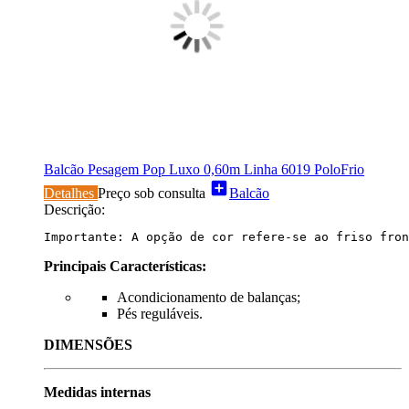
Balcão Pesagem Pop Luxo 0,60m Linha 6019 PoloFrio
add_box
Detalhes
Preço sob consulta
Balcão
Descrição:
Importante: A opção de cor refere-se ao friso fron
Principais Características:
Acondicionamento de balanças;
Pés reguláveis.
DIMENSÕES
Medidas internas