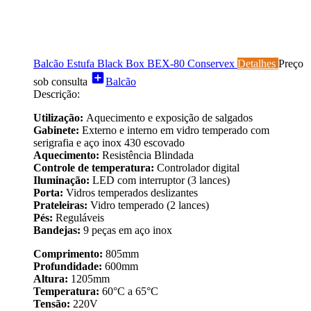
Balcão Estufa Black Box BEX-80 Conservex
Detalhes
Preço
add_box
sob consulta
Balcão
Descrição:
Utilização:
Aquecimento e exposição de salgados
Gabinete:
Externo e interno em vidro temperado com
serigrafia e aço inox 430 escovado
Aquecimento:
Resistência Blindada
Controle de temperatura:
Controlador digital
Iluminação:
LED com interruptor (3 lances)
Porta:
Vidros temperados deslizantes
Prateleiras:
Vidro temperado (2 lances)
Pés:
Reguláveis
Bandejas:
9 peças em aço inox
Comprimento:
805mm
Profundidade:
600mm
Altura:
1205mm
Temperatura:
60°C a 65°C
Tensão:
220V