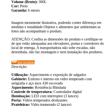
Volume (Bruto):
300L
Cor:
Preto
Garantia:
6 meses
Imagem meramente ilustrativa, podendo conter diferença em
medidas e tonalidade.Objetos e alimentos que ambientam as
fotos não acompanham o produto.
ATENÇÃO: Confira as dimensões do produto e certifique-se
de que estão adequadas aos elevadores, portas e corredores do
local de entrega. A transportadora não sobe escadas, não
desembala, não faz montagem e nem instalação dos produtos.
visibility
Ver produto
Descrição:
Utilização:
Aquecimento e exposição de salgados
Gabinete:
Externo e interno em vidro temperado com
serigrafia e aço inox 430 escovado
Aquecimento:
Resistência Blindada
Controle de temperatura:
Controlador digital
Iluminação:
LED com interruptor (3 lances)
Porta:
Vidros temperados deslizantes
Prateleiras:
Vidro temperado (2 lances)