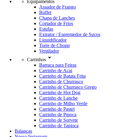
Equipamentos
Assador de Frango
Buffet
Chapa de Lanches
Cortador de Frios
Estufas
Extrator / Espremedor de Sucos
Liquidificador
Torre de Chopp
Ventilador
arrow_drop_down
Carrinhos
Barraca para Feiras
Carrinho de Açai
Carrinho de Batata Frita
Carrinho de Churrasco
Carrinho de Churrasco Grego
Carrinho de Hot Dog
Carrinho de Lanche
Carrinho de Milho Verde
Carrinho de Pastel
Carrinho de Pipoca
Carrinho de Sorvete
Carrinho de Tapioca
Balanças
Nosso Instagram