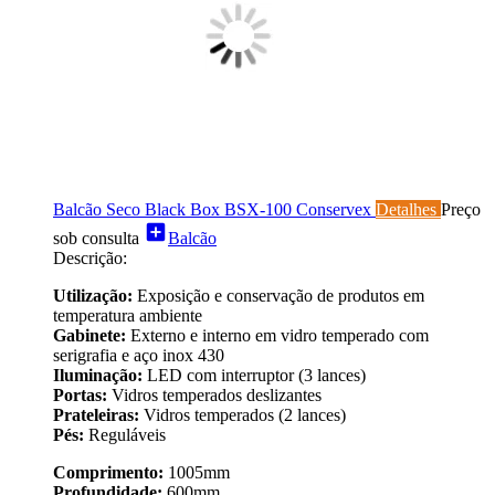
Balcão Seco Black Box BSX-100 Conservex
Detalhes
Preço
add_box
sob consulta
Balcão
Descrição:
Utilização:
Exposição e conservação de produtos em
temperatura ambiente
Gabinete:
Externo e interno em vidro temperado com
serigrafia e aço inox 430
Iluminação:
LED com interruptor (3 lances)
Portas:
Vidros temperados deslizantes
Prateleiras:
Vidros temperados (2 lances)
Pés:
Reguláveis
Comprimento:
1005mm
Profundidade:
600mm