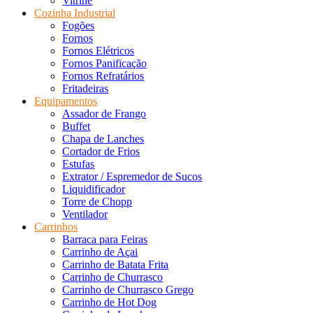
Vitrine
Cozinha Industrial
Fogões
Fornos
Fornos Elétricos
Fornos Panificação
Fornos Refratários
Fritadeiras
Equipamentos
Assador de Frango
Buffet
Chapa de Lanches
Cortador de Frios
Estufas
Extrator / Espremedor de Sucos
Liquidificador
Torre de Chopp
Ventilador
Carrinhos
Barraca para Feiras
Carrinho de Açai
Carrinho de Batata Frita
Carrinho de Churrasco
Carrinho de Churrasco Grego
Carrinho de Hot Dog