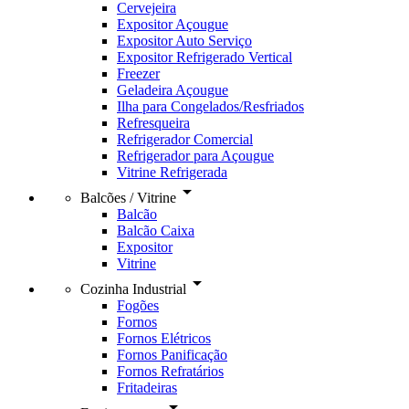
Cervejeira
Expositor Açougue
Expositor Auto Serviço
Expositor Refrigerado Vertical
Freezer
Geladeira Açougue
Ilha para Congelados/Resfriados
Refresqueira
Refrigerador Comercial
Refrigerador para Açougue
Vitrine Refrigerada
arrow_drop_down
Balcões / Vitrine
Balcão
Balcão Caixa
Expositor
Vitrine
arrow_drop_down
Cozinha Industrial
Fogões
Fornos
Fornos Elétricos
Fornos Panificação
Fornos Refratários
Fritadeiras
arrow_drop_down