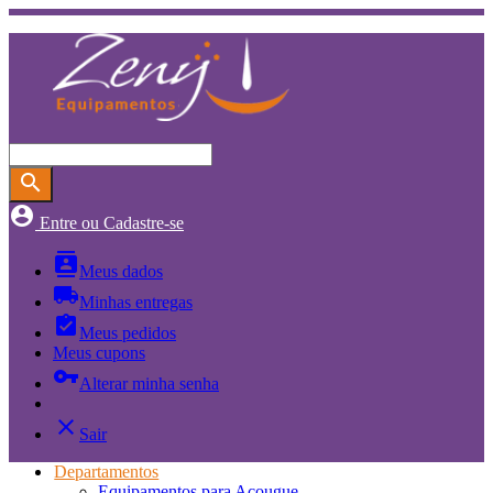
search
account_circle
Entre ou Cadastre-se
contacts
Meus dados
local_shipping
Minhas entregas
assignment_turned_in
Meus pedidos
Meus cupons
vpn_key
Alterar minha senha
close
Sair
Departamentos
Equipamentos para Açougue