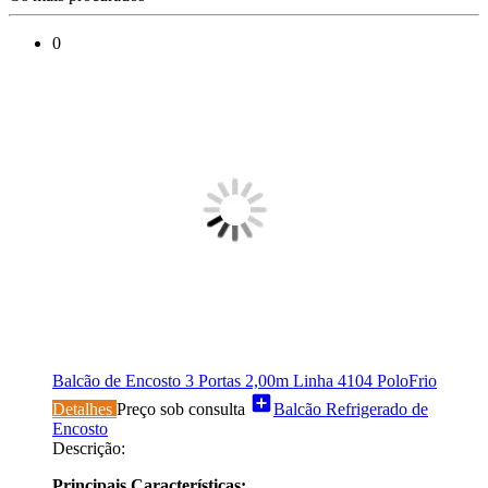
0
Balcão de Encosto 3 Portas 2,00m Linha 4104 PoloFrio
add_box
Detalhes
Preço sob consulta
Balcão Refrigerado de
Encosto
Descrição:
Principais Características: