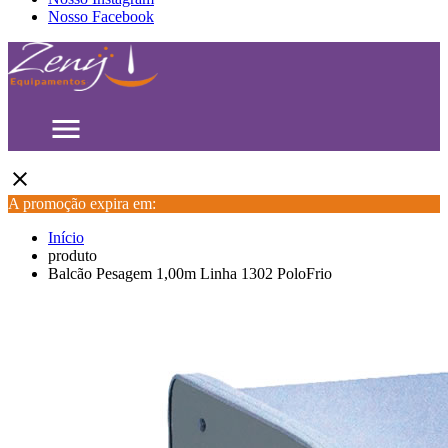
Nosso Facebook
menu
close
A promoção expira em:
Início
produto
Balcão Pesagem 1,00m Linha 1302 PoloFrio