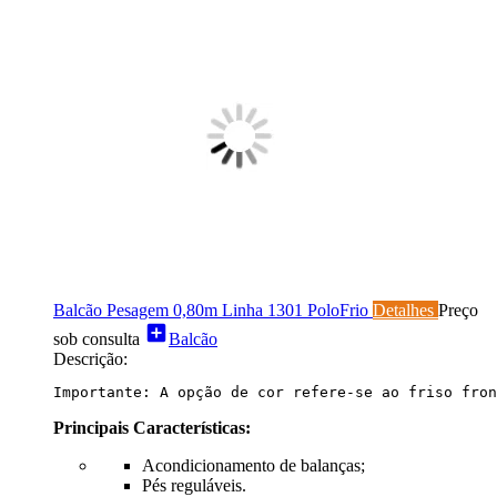
Balcão Pesagem 0,80m Linha 1301 PoloFrio
Detalhes
Preço
add_box
sob consulta
Balcão
Descrição:
Importante: A opção de cor refere-se ao friso fron
Principais Características:
Acondicionamento de balanças;
Pés reguláveis.