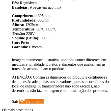
Pés:
Reguláveis
Bandejas:
9 peças em aço inox
Comprimento:
805mm
Profundidade:
600mm
Altura:
1205mm
Temperatura:
60°C a 65°C
Tensão:
220V
Volume (Bruto):
300L
Cor:
Preto
Garantia:
6 meses
Imagem meramente ilustrativa, podendo conter diferença em
medidas e tonalidade.Objetos e alimentos que ambientam as
fotos não acompanham o produto.
ATENÇÃO: Confira as dimensões do produto e certifique-se
de que estão adequadas aos elevadores, portas e corredores do
local de entrega. A transportadora não sobe escadas, não
desembala, não faz montagem e nem instalação dos produtos.
visibility
Sair
Ver produto
Os mais procurados