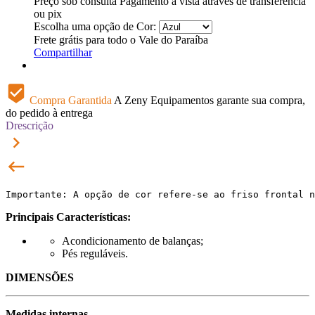
Preço sob consulta
Pagamento à vista através de transferência
ou pix
Escolha uma opção de Cor:
Frete grátis para todo o Vale do Paraíba
Compartilhar
beenhere
Compra Garantida
A Zeny Equipamentos garante sua compra,
do pedido à entrega
Drescrição
keyboard_arrow_right
keyboard_backspace
Importante: A opção de cor refere-se ao friso frontal n
Principais Características:
Acondicionamento de balanças;
Pés reguláveis.
DIMENSÕES
Medidas internas