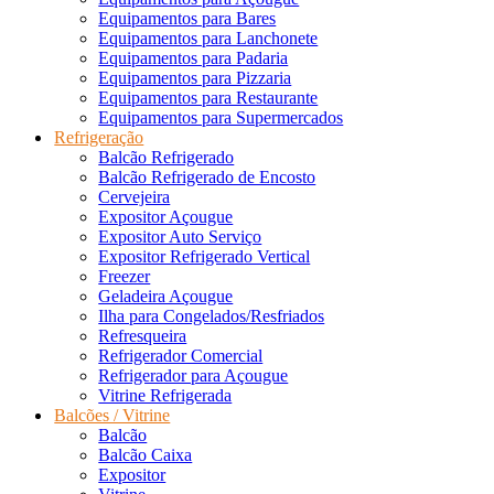
Equipamentos para Bares
Equipamentos para Lanchonete
Equipamentos para Padaria
Equipamentos para Pizzaria
Equipamentos para Restaurante
Equipamentos para Supermercados
Refrigeração
Balcão Refrigerado
Balcão Refrigerado de Encosto
Cervejeira
Expositor Açougue
Expositor Auto Serviço
Expositor Refrigerado Vertical
Freezer
Geladeira Açougue
Ilha para Congelados/Resfriados
Refresqueira
Refrigerador Comercial
Refrigerador para Açougue
Vitrine Refrigerada
Balcões / Vitrine
Balcão
Balcão Caixa
Expositor