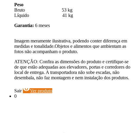
Peso
Bruto 53 kg
Líquido 41 kg
Garantia:
6 meses
Imagem meramente ilustrativa, podendo conter diferença em
medidas e tonalidade.Objetos e alimentos que ambientam as
fotos não acompanham o produto.
ATENÇÃO: Confira as dimensões do produto e certifique-se
de que estão adequadas aos elevadores, portas e corredores do
local de entrega. A transportadora não sobe escadas, não
desembala, não faz montagem e nem instalação dos produtos.
visibility
Sair
Ver produto
0