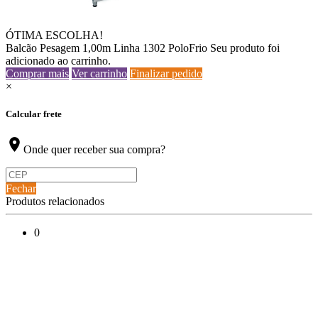
ÓTIMA ESCOLHA!
Balcão Pesagem 1,00m Linha 1302 PoloFrio
Seu produto foi
adicionado ao carrinho.
Comprar mais
Ver carrinho
Finalizar pedido
×
Calcular frete
location_on
Onde quer receber sua compra?
Fechar
Produtos relacionados
0