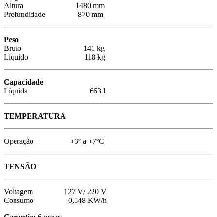
Altura 1480 mm
Profundidade 870 mm
Peso
Bruto 141 kg
Líquido 118 kg
Capacidade
Líquida 663 l
TEMPERATURA
Operação +3º a +7ºC
TENSÃO
Voltagem 127 V/ 220 V
Consumo 0,548 KW/h
Garantia:
6 meses