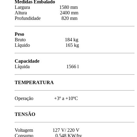
Medidas Embalado
Largura 1580 mm
Altura 2400 mm
Profundidade 820 mm
Peso
Bruto 184 kg
Líquido 165 kg
Capacidade
Líquida 1566 l
TEMPERATURA
Operação +3º a +10ºC
TENSÃO
Voltagem 127 V/ 220 V
Consumo 0,548 KW/hv