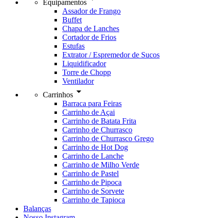
Equipamentos
Assador de Frango
Buffet
Chapa de Lanches
Cortador de Frios
Estufas
Extrator / Espremedor de Sucos
Liquidificador
Torre de Chopp
Ventilador
arrow_drop_down
Carrinhos
Barraca para Feiras
Carrinho de Açai
Carrinho de Batata Frita
Carrinho de Churrasco
Carrinho de Churrasco Grego
Carrinho de Hot Dog
Carrinho de Lanche
Carrinho de Milho Verde
Carrinho de Pastel
Carrinho de Pipoca
Carrinho de Sorvete
Carrinho de Tapioca
Balanças
Nosso Instagram