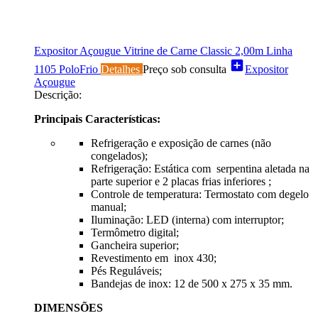
Expositor Açougue Vitrine de Carne Classic 2,00m Linha
add_box
1105 PoloFrio
Detalhes
Preço sob consulta
Expositor
Açougue
Descrição:
Principais Características:
Refrigeração e exposição de carnes (não
congelados);
Refrigeração: Estática com serpentina aletada na
parte superior e 2 placas frias inferiores ;
Controle de temperatura: Termostato com degelo
manual;
Iluminação: LED (interna) com interruptor;
Termômetro digital;
Gancheira superior;
Revestimento em inox 430;
Pés Reguláveis;
Bandejas de inox: 12 de 500 x 275 x 35 mm.
DIMENSÕES