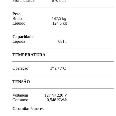
Profundidade 870 mm
Peso
Bruto 147,5 kg
Líquido 124,5 kg
Capacidade
Líquida 681 l
TEMPERATURA
Operação +3º a +7ºC
TENSÃO
Voltagem 127 V/ 220 V
Consumo 0,548 KW/h
Garantia:
6 meses