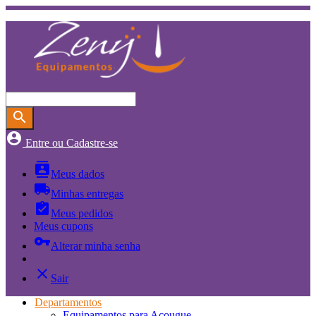
search
account_circle
Entre ou Cadastre-se
contacts
Meus dados
local_shipping
Minhas entregas
assignment_turned_in
Meus pedidos
Meus cupons
vpn_key
Alterar minha senha
close
Sair
Departamentos
Equipamentos para Açougue