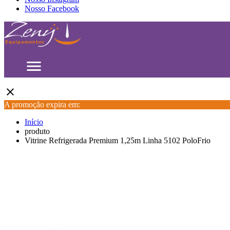
Nosso Facebook
menu
close
A promoção expira em:
Início
produto
Vitrine Refrigerada Premium 1,25m Linha 5102 PoloFrio