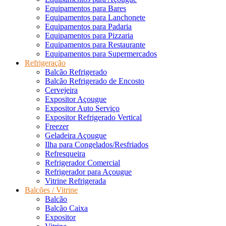
Equipamentos para Bares
Equipamentos para Lanchonete
Equipamentos para Padaria
Equipamentos para Pizzaria
Equipamentos para Restaurante
Equipamentos para Supermercados
Refrigeração
Balcão Refrigerado
Balcão Refrigerado de Encosto
Cervejeira
Expositor Açougue
Expositor Auto Serviço
Expositor Refrigerado Vertical
Freezer
Geladeira Açougue
Ilha para Congelados/Resfriados
Refresqueira
Refrigerador Comercial
Refrigerador para Açougue
Vitrine Refrigerada
Balcões / Vitrine
Balcão
Balcão Caixa
Expositor