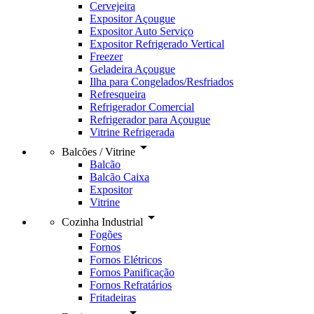
Cervejeira
Expositor Açougue
Expositor Auto Serviço
Expositor Refrigerado Vertical
Freezer
Geladeira Açougue
Ilha para Congelados/Resfriados
Refresqueira
Refrigerador Comercial
Refrigerador para Açougue
Vitrine Refrigerada
arrow_drop_down
Balcões / Vitrine
Balcão
Balcão Caixa
Expositor
Vitrine
arrow_drop_down
Cozinha Industrial
Fogões
Fornos
Fornos Elétricos
Fornos Panificação
Fornos Refratários
Fritadeiras
arrow_drop_down