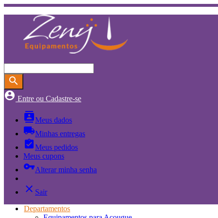
search
account_circle
Entre ou Cadastre-se
contacts
Meus dados
local_shipping
Minhas entregas
assignment_turned_in
Meus pedidos
Meus cupons
vpn_key
Alterar minha senha
close
Sair
Departamentos
Equipamentos para Açougue