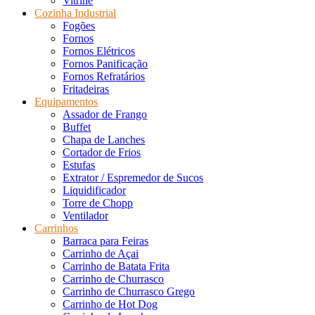
Vitrine
Cozinha Industrial
Fogões
Fornos
Fornos Elétricos
Fornos Panificação
Fornos Refratários
Fritadeiras
Equipamentos
Assador de Frango
Buffet
Chapa de Lanches
Cortador de Frios
Estufas
Extrator / Espremedor de Sucos
Liquidificador
Torre de Chopp
Ventilador
Carrinhos
Barraca para Feiras
Carrinho de Açai
Carrinho de Batata Frita
Carrinho de Churrasco
Carrinho de Churrasco Grego
Carrinho de Hot Dog