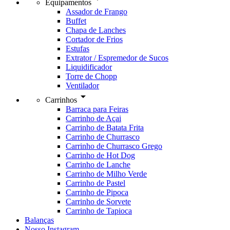
Equipamentos
Assador de Frango
Buffet
Chapa de Lanches
Cortador de Frios
Estufas
Extrator / Espremedor de Sucos
Liquidificador
Torre de Chopp
Ventilador
arrow_drop_down
Carrinhos
Barraca para Feiras
Carrinho de Açai
Carrinho de Batata Frita
Carrinho de Churrasco
Carrinho de Churrasco Grego
Carrinho de Hot Dog
Carrinho de Lanche
Carrinho de Milho Verde
Carrinho de Pastel
Carrinho de Pipoca
Carrinho de Sorvete
Carrinho de Tapioca
Balanças
Nosso Instagram