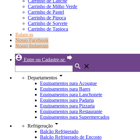
Carrinho de Lanche
Carrinho de Milho Verde
Carrinho de Pastel
Carrinho de Pipoca
Carrinho de Sorvete
Carrinho de Tapioca
Balanças
Nosso Facebook
Nosso Instagram
account_circle
forward
Entre ou Cadastre-se
search
close
arrow_drop_down
Departamentos
Equipamentos para Açougue
Equipamentos para Bares
Equipamentos para Lanchonete
Equipamentos para Padaria
Equipamentos para Pizzaria
Equipamentos para Restaurante
Equipamentos para Supermercados
arrow_drop_down
Refrigeração
Balcão Refrigerado
Balcão Refrigerado de Encosto