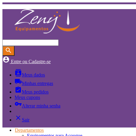
search
account_circle
Entre ou Cadastre-se
contacts
Meus dados
local_shipping
Minhas entregas
assignment_turned_in
Meus pedidos
Meus cupons
vpn_key
Alterar minha senha
close
Sair
Departamentos
Equipamentos para Açougue