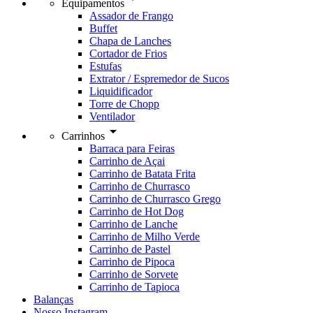
Equipamentos
Assador de Frango
Buffet
Chapa de Lanches
Cortador de Frios
Estufas
Extrator / Espremedor de Sucos
Liquidificador
Torre de Chopp
Ventilador
arrow_drop_down
Carrinhos
Barraca para Feiras
Carrinho de Açai
Carrinho de Batata Frita
Carrinho de Churrasco
Carrinho de Churrasco Grego
Carrinho de Hot Dog
Carrinho de Lanche
Carrinho de Milho Verde
Carrinho de Pastel
Carrinho de Pipoca
Carrinho de Sorvete
Carrinho de Tapioca
Balanças
Nosso Instagram