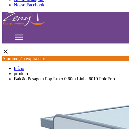
Nosso Facebook
menu
close
A promoção expira em:
Início
produto
Balcão Pesagem Pop Luxo 0,60m Linha 6019 PoloFrio