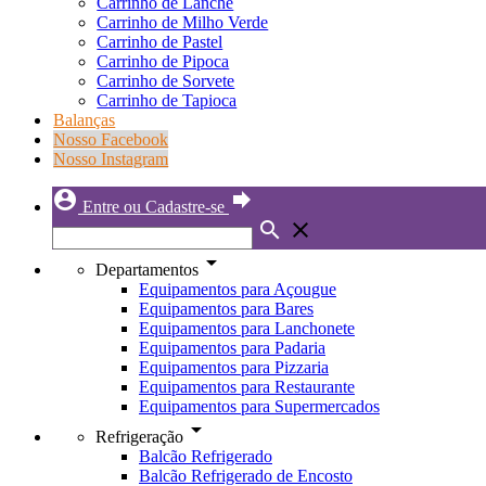
Carrinho de Lanche
Carrinho de Milho Verde
Carrinho de Pastel
Carrinho de Pipoca
Carrinho de Sorvete
Carrinho de Tapioca
Balanças
Nosso Facebook
Nosso Instagram
account_circle
forward
Entre ou Cadastre-se
search
close
arrow_drop_down
Departamentos
Equipamentos para Açougue
Equipamentos para Bares
Equipamentos para Lanchonete
Equipamentos para Padaria
Equipamentos para Pizzaria
Equipamentos para Restaurante
Equipamentos para Supermercados
arrow_drop_down
Refrigeração
Balcão Refrigerado
Balcão Refrigerado de Encosto