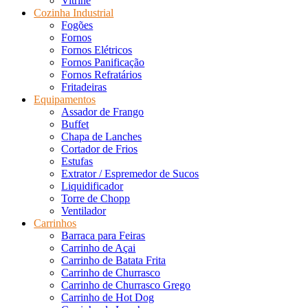
Vitrine
Cozinha Industrial
Fogões
Fornos
Fornos Elétricos
Fornos Panificação
Fornos Refratários
Fritadeiras
Equipamentos
Assador de Frango
Buffet
Chapa de Lanches
Cortador de Frios
Estufas
Extrator / Espremedor de Sucos
Liquidificador
Torre de Chopp
Ventilador
Carrinhos
Barraca para Feiras
Carrinho de Açai
Carrinho de Batata Frita
Carrinho de Churrasco
Carrinho de Churrasco Grego
Carrinho de Hot Dog