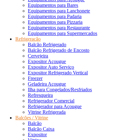
Equipamentos para Bares
Equipamentos para Lanchonete
Equipamentos para Padaria
Equipamentos para Pizzaria
Equipamentos para Restaurante
Equipamentos para Supermercados
Refrigeração
Balcão Refrigerado
Balcão Refrigerado de Encosto
Cervejeira
Expositor Açougue
Expositor Auto Serviço
Expositor Refrigerado Vertical
Freezer
Geladeira Açougue
Ilha para Congelados/Resfriados
Refresqueira
Refrigerador Comercial
Refrigerador para Açougue
Vitrine Refrigerada
Balcões / Vitrine
Balcão
Balcão Caixa
Expositor