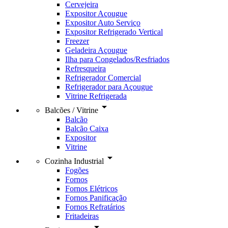
Cervejeira
Expositor Açougue
Expositor Auto Serviço
Expositor Refrigerado Vertical
Freezer
Geladeira Açougue
Ilha para Congelados/Resfriados
Refresqueira
Refrigerador Comercial
Refrigerador para Açougue
Vitrine Refrigerada
arrow_drop_down
Balcões / Vitrine
Balcão
Balcão Caixa
Expositor
Vitrine
arrow_drop_down
Cozinha Industrial
Fogões
Fornos
Fornos Elétricos
Fornos Panificação
Fornos Refratários
Fritadeiras
arrow_drop_down