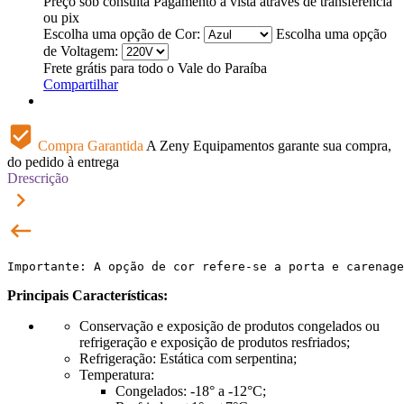
Preço sob consulta
Pagamento à vista através de transferência
ou pix
Escolha uma opção de Cor:
Escolha uma opção
de Voltagem:
Frete grátis para todo o Vale do Paraíba
Compartilhar
beenhere
Compra Garantida
A Zeny Equipamentos garante sua compra,
do pedido à entrega
Drescrição
keyboard_arrow_right
keyboard_backspace
Importante: A opção de cor refere-se a porta e carenage
Principais Características:
Conservação e exposição de produtos congelados ou
refrigeração e exposição de produtos resfriados;
Refrigeração: Estática com serpentina;
Temperatura:
Congelados: -18° a -12°C;