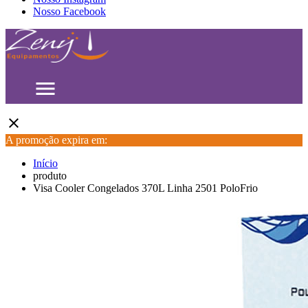
Nosso Facebook
menu
close
A promoção expira em:
Início
produto
Visa Cooler Congelados 370L Linha 2501 PoloFrio