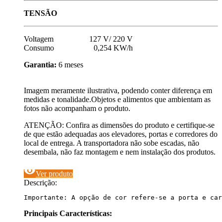
TENSÃO
Voltagem 127 V/ 220 V
Consumo 0,254 KW/h
Garantia:
6 meses
Imagem meramente ilustrativa, podendo conter diferença em
medidas e tonalidade.Objetos e alimentos que ambientam as
fotos não acompanham o produto.
ATENÇÃO: Confira as dimensões do produto e certifique-se
de que estão adequadas aos elevadores, portas e corredores do
local de entrega. A transportadora não sobe escadas, não
desembala, não faz montagem e nem instalação dos produtos.
visibility
Ver produto
Descrição:
Importante: A opção de cor refere-se a porta e car
Principais Características: