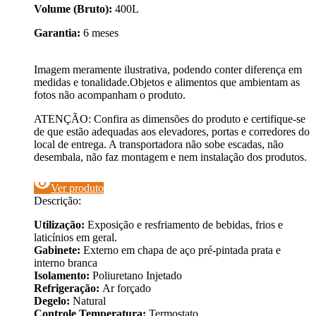
Volume (Bruto):
400L
Garantia:
6 meses
Imagem meramente ilustrativa, podendo conter diferença em
medidas e tonalidade.Objetos e alimentos que ambientam as
fotos não acompanham o produto.
ATENÇÃO: Confira as dimensões do produto e certifique-se
de que estão adequadas aos elevadores, portas e corredores do
local de entrega. A transportadora não sobe escadas, não
desembala, não faz montagem e nem instalação dos produtos.
visibility
Ver produto
Descrição:
Utilização:
Exposição e resfriamento de bebidas, frios e
laticínios em geral.
Gabinete:
Externo em chapa de aço pré-pintada prata e
interno branca
Isolamento:
Poliuretano Injetado
Refrigeração:
Ar forçado
Degelo:
Natural
Controle Temperatura:
Termostato