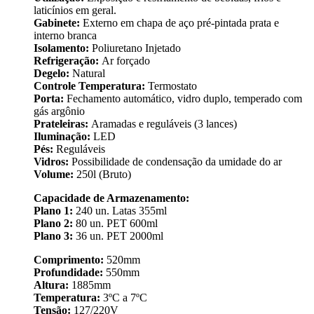
laticínios em geral.
Gabinete:
Externo em chapa de aço pré-pintada prata e
interno branca
Isolamento:
Poliuretano Injetado
Refrigeração:
Ar forçado
Degelo:
Natural
Controle Temperatura:
Termostato
Porta:
Fechamento automático, vidro duplo, temperado com
gás argônio
Prateleiras:
Aramadas e reguláveis (3 lances)
Iluminação:
LED
Pés:
Reguláveis
Vidros:
Possibilidade de condensação da umidade do ar
Volume:
250l (Bruto)
Capacidade de Armazenamento:
Plano 1:
240 un. Latas 355ml
Plano 2:
80 un. PET 600ml
Plano 3:
36 un. PET 2000ml
Comprimento:
520mm
Profundidade:
550mm
Altura:
1885mm
Temperatura:
3ºC a 7ºC
Tensão:
127/220V