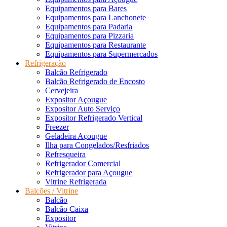
Equipamentos para Bares
Equipamentos para Lanchonete
Equipamentos para Padaria
Equipamentos para Pizzaria
Equipamentos para Restaurante
Equipamentos para Supermercados
Refrigeração
Balcão Refrigerado
Balcão Refrigerado de Encosto
Cervejeira
Expositor Açougue
Expositor Auto Serviço
Expositor Refrigerado Vertical
Freezer
Geladeira Açougue
Ilha para Congelados/Resfriados
Refresqueira
Refrigerador Comercial
Refrigerador para Açougue
Vitrine Refrigerada
Balcões / Vitrine
Balcão
Balcão Caixa
Expositor