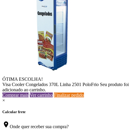
ÓTIMA ESCOLHA!
Visa Cooler Congelados 370L Linha 2501 PoloFrio
Seu produto foi
adicionado ao carrinho.
Comprar mais
Ver carrinho
Finalizar pedido
×
Calcular frete
location_on
Onde quer receber sua compra?