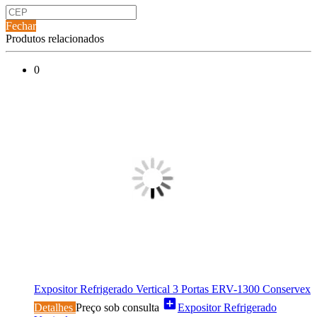
Fechar
Produtos relacionados
0
Expositor Refrigerado Vertical 3 Portas ERV-1300 Conservex
add_box
Detalhes
Preço sob consulta
Expositor Refrigerado