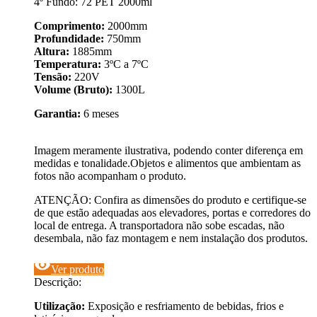
4º Fundo: 72 PET 2000ml
Comprimento:
2000mm
Profundidade:
750mm
Altura:
1885mm
Temperatura:
3ºC a 7ºC
Tensão:
220V
Volume (Bruto):
1300L
Garantia:
6 meses
Imagem meramente ilustrativa, podendo conter diferença em
medidas e tonalidade.Objetos e alimentos que ambientam as
fotos não acompanham o produto.
ATENÇÃO: Confira as dimensões do produto e certifique-se
de que estão adequadas aos elevadores, portas e corredores do
local de entrega. A transportadora não sobe escadas, não
desembala, não faz montagem e nem instalação dos produtos.
visibility
Ver produto
Descrição:
Utilização:
Exposição e resfriamento de bebidas, frios e