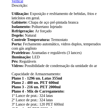
Vertical
Descrição:
Utilização:
Exposição e resfriamento de bebidas, frios e
laticínios em geral.
Gabinete:
Chapa de aço pré-pintada branca
Isolamento:
Poliuretano Injetado
Refrigeração:
Ar forçado
Degelo:
Natural
Controle Temperatura:
Termostato
Porta:
Fechamento automático, vidros duplos, temperados
com gás argônio
Prateleiras:
Aramadas e reguláveis (3 lances)
Iluminação:
LED
Pés:
Reguláveis
Vidros:
Possibilidade de condensação da umidade do ar
Capacidade de Armazenamento:
Plano 1 - 1296 un. Latas 355ml
Plano 2 - 480 un. PET 600ml
Plano 3 - 216 un. PET 2000ml
Plano 4 - Mix de Carregamento:
1º Lance de prat.: 324 latas
2º Lance de prat.: 324 latas
3º Lance de prat.: 120 PET 600ml