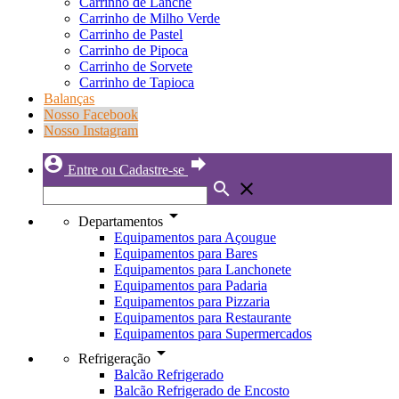
Carrinho de Lanche
Carrinho de Milho Verde
Carrinho de Pastel
Carrinho de Pipoca
Carrinho de Sorvete
Carrinho de Tapioca
Balanças
Nosso Facebook
Nosso Instagram
account_circle
forward
Entre ou Cadastre-se
search
close
arrow_drop_down
Departamentos
Equipamentos para Açougue
Equipamentos para Bares
Equipamentos para Lanchonete
Equipamentos para Padaria
Equipamentos para Pizzaria
Equipamentos para Restaurante
Equipamentos para Supermercados
arrow_drop_down
Refrigeração
Balcão Refrigerado
Balcão Refrigerado de Encosto