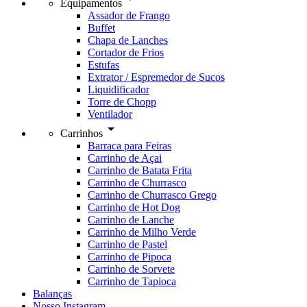
Equipamentos
Assador de Frango
Buffet
Chapa de Lanches
Cortador de Frios
Estufas
Extrator / Espremedor de Sucos
Liquidificador
Torre de Chopp
Ventilador
arrow_drop_down
Carrinhos
Barraca para Feiras
Carrinho de Açai
Carrinho de Batata Frita
Carrinho de Churrasco
Carrinho de Churrasco Grego
Carrinho de Hot Dog
Carrinho de Lanche
Carrinho de Milho Verde
Carrinho de Pastel
Carrinho de Pipoca
Carrinho de Sorvete
Carrinho de Tapioca
Balanças
Nosso Instagram