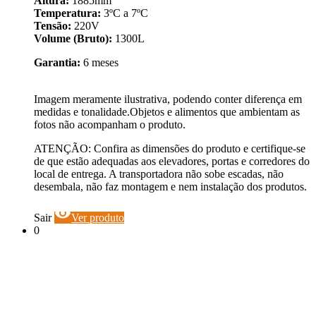
Altura:
1885mm
Temperatura:
3ºC a 7ºC
Tensão:
220V
Volume (Bruto):
1300L
Garantia:
6 meses
Imagem meramente ilustrativa, podendo conter diferença em
medidas e tonalidade.Objetos e alimentos que ambientam as
fotos não acompanham o produto.
ATENÇÃO: Confira as dimensões do produto e certifique-se
de que estão adequadas aos elevadores, portas e corredores do
local de entrega. A transportadora não sobe escadas, não
desembala, não faz montagem e nem instalação dos produtos.
visibility
Sair
Ver produto
0