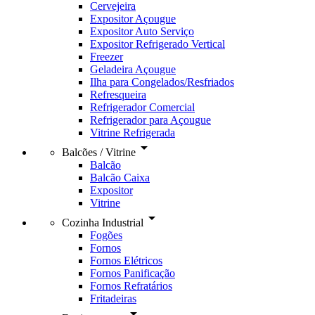
Cervejeira
Expositor Açougue
Expositor Auto Serviço
Expositor Refrigerado Vertical
Freezer
Geladeira Açougue
Ilha para Congelados/Resfriados
Refresqueira
Refrigerador Comercial
Refrigerador para Açougue
Vitrine Refrigerada
arrow_drop_down
Balcões / Vitrine
Balcão
Balcão Caixa
Expositor
Vitrine
arrow_drop_down
Cozinha Industrial
Fogões
Fornos
Fornos Elétricos
Fornos Panificação
Fornos Refratários
Fritadeiras
arrow_drop_down