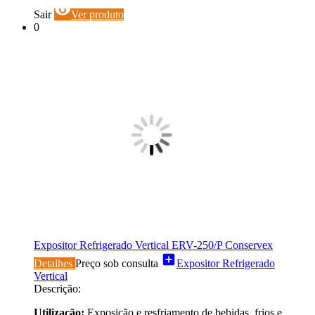
visibility
Sair
Ver produto
0
Expositor Refrigerado Vertical ERV-250/P Conservex
add_box
Detalhes
Preço sob consulta
Expositor Refrigerado
Vertical
Descrição:
Utilização:
Exposição e resfriamento de bebidas, frios e