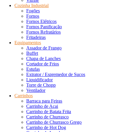
Vitrine
Cozinha Industrial
Fogões
Fornos
Fornos Elétricos
Fornos Panificação
Fornos Refratários
Fritadeiras
Equipamentos
Assador de Frango
Buffet
Chapa de Lanches
Cortador de Frios
Estufas
Extrator / Espremedor de Sucos
Liquidificador
Torre de Chopp
Ventilador
Carrinhos
Barraca para Feiras
Carrinho de Açai
Carrinho de Batata Frita
Carrinho de Churrasco
Carrinho de Churrasco Grego
Carrinho de Hot Dog