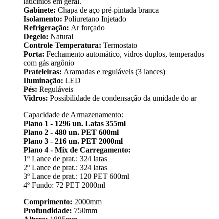
laticínios em geral.
Gabinete:
Chapa de aço pré-pintada branca
Isolamento:
Poliuretano Injetado
Refrigeração:
Ar forçado
Degelo:
Natural
Controle Temperatura:
Termostato
Porta:
Fechamento automático, vidros duplos, temperados
com gás argônio
Prateleiras:
Aramadas e reguláveis (3 lances)
Iluminação:
LED
Pés:
Reguláveis
Vidros:
Possibilidade de condensação da umidade do ar
Capacidade de Armazenamento:
Plano 1 - 1296 un. Latas 355ml
Plano 2 - 480 un. PET 600ml
Plano 3 - 216 un. PET 2000ml
Plano 4 - Mix de Carregamento:
1º Lance de prat.: 324 latas
2º Lance de prat.: 324 latas
3º Lance de prat.: 120 PET 600ml
4º Fundo: 72 PET 2000ml
Comprimento:
2000mm
Profundidade:
750mm