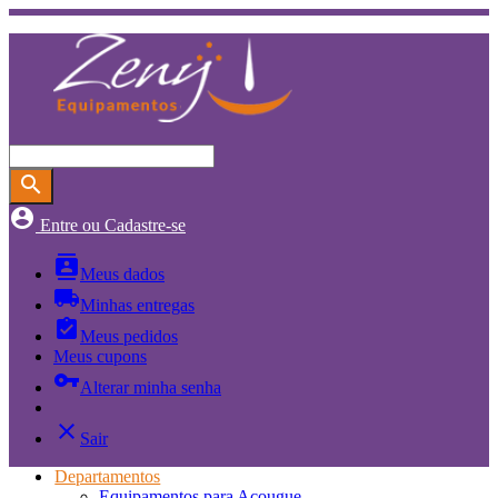
search
account_circle
Entre ou Cadastre-se
contacts
Meus dados
local_shipping
Minhas entregas
assignment_turned_in
Meus pedidos
Meus cupons
vpn_key
Alterar minha senha
close
Sair
Departamentos
Equipamentos para Açougue