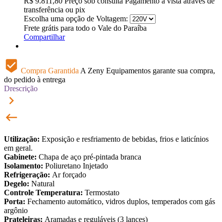
R$
9.811,80
Preço sob consulta
Pagamento à vista através de
transferência ou pix
Escolha uma opção de Voltagem:
Frete grátis para todo o Vale do Paraíba
Compartilhar
beenhere
Compra Garantida
A Zeny Equipamentos garante sua compra,
do pedido à entrega
Drescrição
keyboard_arrow_right
keyboard_backspace
Utilização:
Exposição e resfriamento de bebidas, frios e laticínios
em geral.
Gabinete:
Chapa de aço pré-pintada branca
Isolamento:
Poliuretano Injetado
Refrigeração:
Ar forçado
Degelo:
Natural
Controle Temperatura:
Termostato
Porta:
Fechamento automático, vidros duplos, temperados com gás
argônio
Prateleiras:
Aramadas e reguláveis (3 lances)