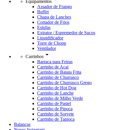
Equipamentos
Assador de Frango
Buffet
Chapa de Lanches
Cortador de Frios
Estufas
Extrator / Espremedor de Sucos
Liquidificador
Torre de Chopp
Ventilador
arrow_drop_down
Carrinhos
Barraca para Feiras
Carrinho de Açai
Carrinho de Batata Frita
Carrinho de Churrasco
Carrinho de Churrasco Grego
Carrinho de Hot Dog
Carrinho de Lanche
Carrinho de Milho Verde
Carrinho de Pastel
Carrinho de Pipoca
Carrinho de Sorvete
Carrinho de Tapioca
Balanças
Nosso Instagram