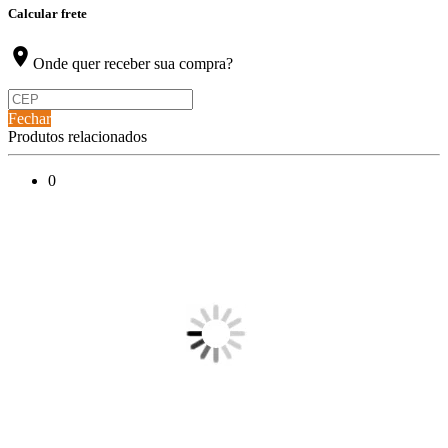
Calcular frete
location_on
Onde quer receber sua compra?
Fechar
Produtos relacionados
0