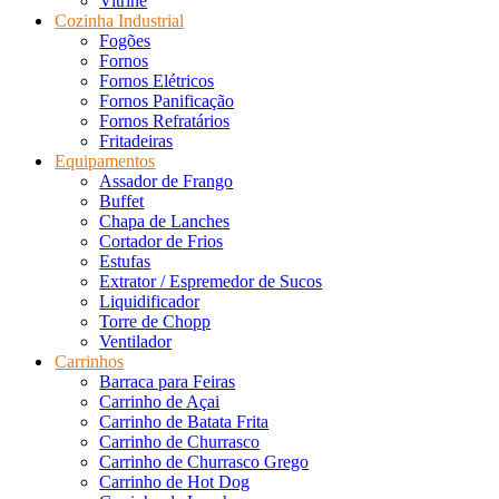
Vitrine
Cozinha Industrial
Fogões
Fornos
Fornos Elétricos
Fornos Panificação
Fornos Refratários
Fritadeiras
Equipamentos
Assador de Frango
Buffet
Chapa de Lanches
Cortador de Frios
Estufas
Extrator / Espremedor de Sucos
Liquidificador
Torre de Chopp
Ventilador
Carrinhos
Barraca para Feiras
Carrinho de Açai
Carrinho de Batata Frita
Carrinho de Churrasco
Carrinho de Churrasco Grego
Carrinho de Hot Dog