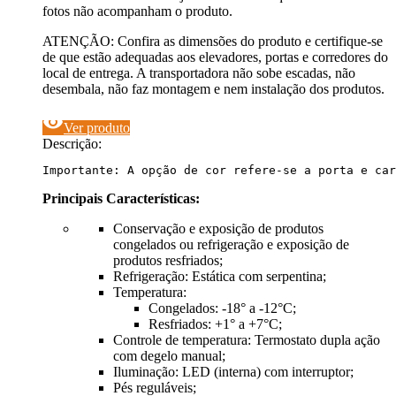
fotos não acompanham o produto.
ATENÇÃO: Confira as dimensões do produto e certifique-se
de que estão adequadas aos elevadores, portas e corredores do
local de entrega. A transportadora não sobe escadas, não
desembala, não faz montagem e nem instalação dos produtos.
visibility
Ver produto
Descrição:
Importante: A opção de cor refere-se a porta e car
Principais Características:
Conservação e exposição de produtos
congelados ou refrigeração e exposição de
produtos resfriados;
Refrigeração: Estática com serpentina;
Temperatura:
Congelados: -18° a -12°C;
Resfriados: +1° a +7°C;
Controle de temperatura: Termostato dupla ação
com degelo manual;
Iluminação: LED (interna) com interruptor;
Pés reguláveis;