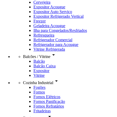
Cervejeira
Expositor Açougue
Expositor Auto Serviço
Expositor Refrigerado Vertical
Freezer
Geladeira Açougue
Ilha para Congelados/Resfriados
Refresqueira
Refrigerador Comercial
Refrigerador para Açougue
Vitrine Refrigerada
arrow_drop_down
Balcões / Vitrine
Balcão
Balcão Caixa
Expositor
Vitrine
arrow_drop_down
Cozinha Industrial
Fogões
Fornos
Fornos Elétricos
Fornos Panificação
Fornos Refratários
Fritadeiras
arrow_drop_down