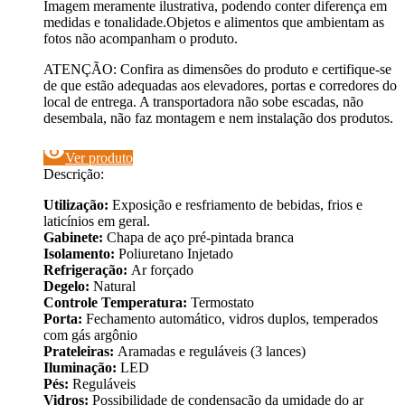
Imagem meramente ilustrativa, podendo conter diferença em
medidas e tonalidade.Objetos e alimentos que ambientam as
fotos não acompanham o produto.
ATENÇÃO: Confira as dimensões do produto e certifique-se
de que estão adequadas aos elevadores, portas e corredores do
local de entrega. A transportadora não sobe escadas, não
desembala, não faz montagem e nem instalação dos produtos.
visibility
Ver produto
Descrição:
Utilização:
Exposição e resfriamento de bebidas, frios e
laticínios em geral.
Gabinete:
Chapa de aço pré-pintada branca
Isolamento:
Poliuretano Injetado
Refrigeração:
Ar forçado
Degelo:
Natural
Controle Temperatura:
Termostato
Porta:
Fechamento automático, vidros duplos, temperados
com gás argônio
Prateleiras:
Aramadas e reguláveis (3 lances)
Iluminação:
LED
Pés:
Reguláveis
Vidros:
Possibilidade de condensação da umidade do ar