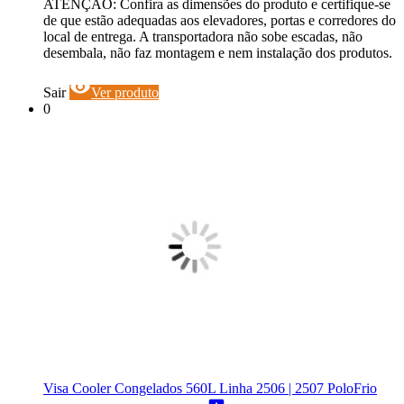
ATENÇÃO: Confira as dimensões do produto e certifique-se
de que estão adequadas aos elevadores, portas e corredores do
local de entrega. A transportadora não sobe escadas, não
desembala, não faz montagem e nem instalação dos produtos.
visibility
Sair
Ver produto
0
Visa Cooler Congelados 560L Linha 2506 | 2507 PoloFrio