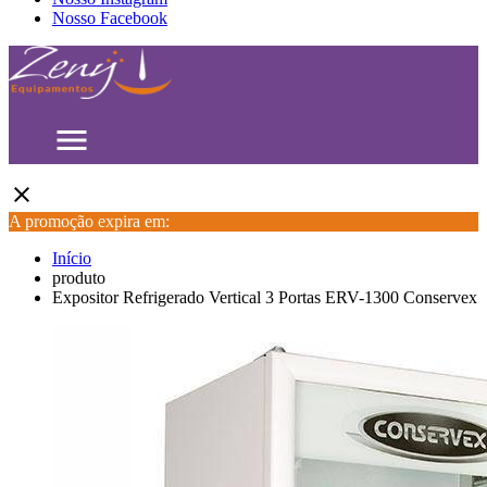
Nosso Facebook
menu
close
A promoção expira em:
Início
produto
Expositor Refrigerado Vertical 3 Portas ERV-1300 Conservex