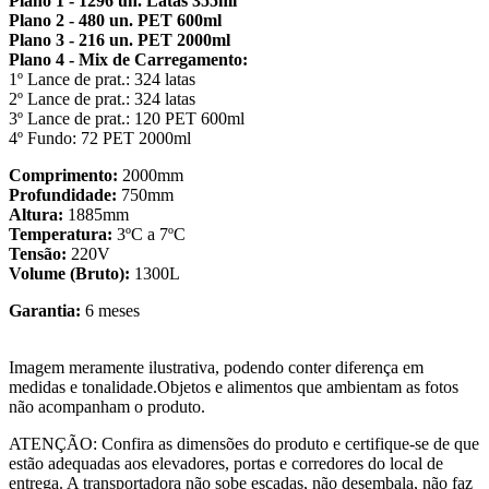
Plano 1 - 1296 un. Latas 355ml
Plano 2 - 480 un. PET 600ml
Plano 3 - 216 un. PET 2000ml
Plano 4 - Mix de Carregamento:
1º Lance de prat.: 324 latas
2º Lance de prat.: 324 latas
3º Lance de prat.: 120 PET 600ml
4º Fundo: 72 PET 2000ml
Comprimento:
2000mm
Profundidade:
750mm
Altura:
1885mm
Temperatura:
3ºC a 7ºC
Tensão:
220V
Volume (Bruto):
1300L
Garantia:
6 meses
Imagem meramente ilustrativa, podendo conter diferença em
medidas e tonalidade.Objetos e alimentos que ambientam as fotos
não acompanham o produto.
ATENÇÃO: Confira as dimensões do produto e certifique-se de que
estão adequadas aos elevadores, portas e corredores do local de
entrega. A transportadora não sobe escadas, não desembala, não faz