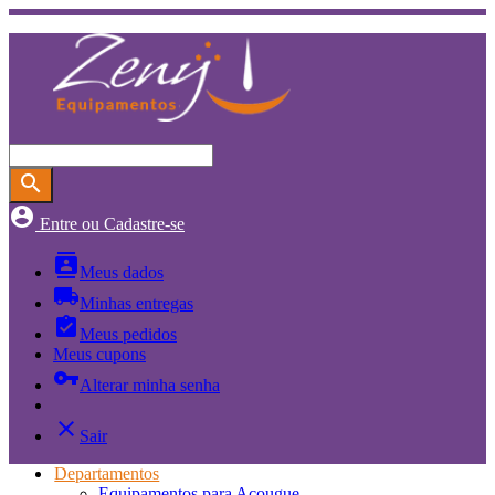
search
account_circle
Entre ou Cadastre-se
contacts
Meus dados
local_shipping
Minhas entregas
assignment_turned_in
Meus pedidos
Meus cupons
vpn_key
Alterar minha senha
close
Sair
Departamentos
Equipamentos para Açougue