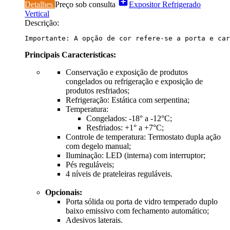
add_box
Detalhes
Preço sob consulta
Expositor Refrigerado
Vertical
Descrição:
Importante: A opção de cor refere-se a porta e car
Principais Características:
Conservação e exposição de produtos
congelados ou refrigeração e exposição de
produtos resfriados;
Refrigeração: Estática com serpentina;
Temperatura:
Congelados: -18° a -12°C;
Resfriados: +1° a +7°C;
Controle de temperatura: Termostato dupla ação
com degelo manual;
Iluminação: LED (interna) com interruptor;
Pés reguláveis;
4 níveis de prateleiras reguláveis.
Opcionais:
Porta sólida ou porta de vidro temperado duplo
baixo emissivo com fechamento automático;
Adesivos laterais.