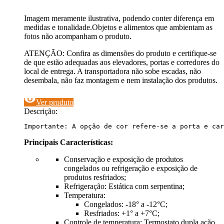
Imagem meramente ilustrativa, podendo conter diferença em
medidas e tonalidade.Objetos e alimentos que ambientam as
fotos não acompanham o produto.
ATENÇÃO: Confira as dimensões do produto e certifique-se
de que estão adequadas aos elevadores, portas e corredores do
local de entrega. A transportadora não sobe escadas, não
desembala, não faz montagem e nem instalação dos produtos.
visibility
Ver produto
Descrição:
Importante: A opção de cor refere-se a porta e car
Principais Características:
Conservação e exposição de produtos
congelados ou refrigeração e exposição de
produtos resfriados;
Refrigeração: Estática com serpentina;
Temperatura:
Congelados: -18° a -12°C;
Resfriados: +1° a +7°C;
Controle de temperatura: Termostato dupla ação