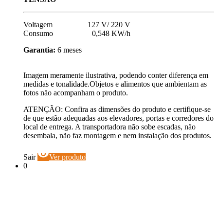
Voltagem 127 V/ 220 V
Consumo 0,548 KW/h
Garantia:
6 meses
Imagem meramente ilustrativa, podendo conter diferença em
medidas e tonalidade.Objetos e alimentos que ambientam as
fotos não acompanham o produto.
ATENÇÃO: Confira as dimensões do produto e certifique-se
de que estão adequadas aos elevadores, portas e corredores do
local de entrega. A transportadora não sobe escadas, não
desembala, não faz montagem e nem instalação dos produtos.
visibility
Sair
Ver produto
0