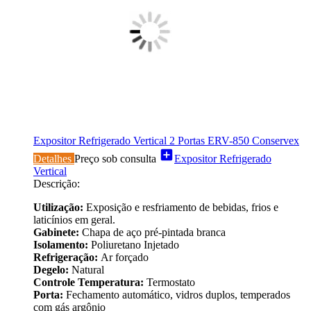
Expositor Refrigerado Vertical 2 Portas ERV-850 Conservex
add_box
Detalhes
Preço sob consulta
Expositor Refrigerado
Vertical
Descrição:
Utilização:
Exposição e resfriamento de bebidas, frios e
laticínios em geral.
Gabinete:
Chapa de aço pré-pintada branca
Isolamento:
Poliuretano Injetado
Refrigeração:
Ar forçado
Degelo:
Natural
Controle Temperatura:
Termostato
Porta:
Fechamento automático, vidros duplos, temperados
com gás argônio