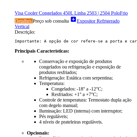
Visa Cooler Congelados 450L Linha 2503 | 2504 PoloFrio
add_box
Detalhes
Preço sob consulta
Expositor Refrigerado
Vertical
Descrição:
Importante: A opção de cor refere-se a porta e car
Principais Características:
Conservação e exposição de produtos
congelados ou refrigeração e exposição de
produtos resfriados;
Refrigeração: Estática com serpentina;
Temperatura:
Congelados: -18° a -12°C;
Resfriados: +1° a +7°C;
Controle de temperatura: Termostato dupla ação
com degelo manual;
Iluminação: LED (interna) com interruptor;
Pés reguláveis;
4 níveis de prateleiras reguláveis.
Opcionais: