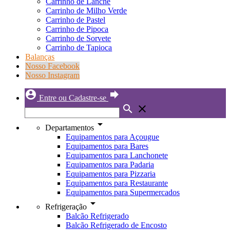
Carrinho de Lanche
Carrinho de Milho Verde
Carrinho de Pastel
Carrinho de Pipoca
Carrinho de Sorvete
Carrinho de Tapioca
Balanças
Nosso Facebook
Nosso Instagram
account_circle
forward
Entre ou Cadastre-se
search
close
arrow_drop_down
Departamentos
Equipamentos para Açougue
Equipamentos para Bares
Equipamentos para Lanchonete
Equipamentos para Padaria
Equipamentos para Pizzaria
Equipamentos para Restaurante
Equipamentos para Supermercados
arrow_drop_down
Refrigeração
Balcão Refrigerado
Balcão Refrigerado de Encosto