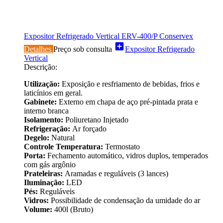
Expositor Refrigerado Vertical ERV-400/P Conservex
add_box
Detalhes
Preço sob consulta
Expositor Refrigerado
Vertical
Descrição:
Utilização:
Exposição e resfriamento de bebidas, frios e
laticínios em geral.
Gabinete:
Externo em chapa de aço pré-pintada prata e
interno branca
Isolamento:
Poliuretano Injetado
Refrigeração:
Ar forçado
Degelo:
Natural
Controle Temperatura:
Termostato
Porta:
Fechamento automático, vidros duplos, temperados
com gás argônio
Prateleiras:
Aramadas e reguláveis (3 lances)
Iluminação:
LED
Pés:
Reguláveis
Vidros:
Possibilidade de condensação da umidade do ar
Volume:
400l (Bruto)