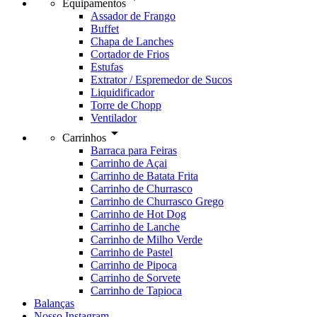
Equipamentos
Assador de Frango
Buffet
Chapa de Lanches
Cortador de Frios
Estufas
Extrator / Espremedor de Sucos
Liquidificador
Torre de Chopp
Ventilador
arrow_drop_down
Carrinhos
Barraca para Feiras
Carrinho de Açai
Carrinho de Batata Frita
Carrinho de Churrasco
Carrinho de Churrasco Grego
Carrinho de Hot Dog
Carrinho de Lanche
Carrinho de Milho Verde
Carrinho de Pastel
Carrinho de Pipoca
Carrinho de Sorvete
Carrinho de Tapioca
Balanças
Nosso Instagram