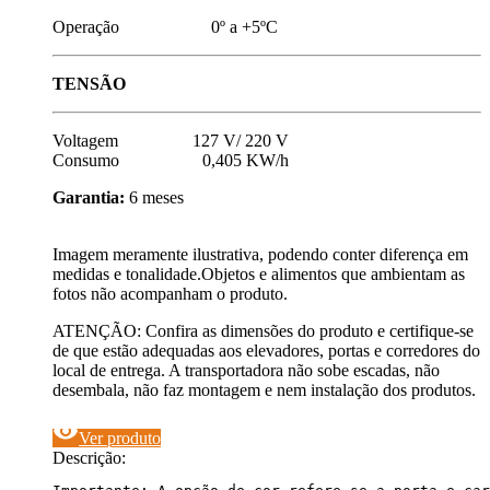
Operação 0º a +5ºC
TENSÃO
Voltagem 127 V/ 220 V
Consumo 0,405 KW/h
Garantia:
6 meses
Imagem meramente ilustrativa, podendo conter diferença em
medidas e tonalidade.Objetos e alimentos que ambientam as
fotos não acompanham o produto.
ATENÇÃO: Confira as dimensões do produto e certifique-se
de que estão adequadas aos elevadores, portas e corredores do
local de entrega. A transportadora não sobe escadas, não
desembala, não faz montagem e nem instalação dos produtos.
visibility
Ver produto
Descrição: