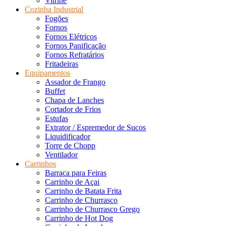
Vitrine
Cozinha Industrial
Fogões
Fornos
Fornos Elétricos
Fornos Panificação
Fornos Refratários
Fritadeiras
Equipamentos
Assador de Frango
Buffet
Chapa de Lanches
Cortador de Frios
Estufas
Extrator / Espremedor de Sucos
Liquidificador
Torre de Chopp
Ventilador
Carrinhos
Barraca para Feiras
Carrinho de Açai
Carrinho de Batata Frita
Carrinho de Churrasco
Carrinho de Churrasco Grego
Carrinho de Hot Dog