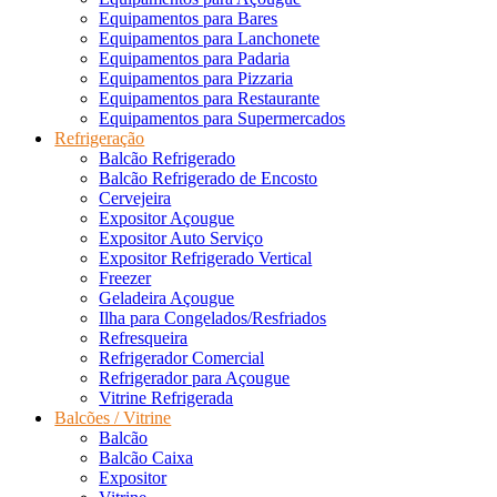
Equipamentos para Bares
Equipamentos para Lanchonete
Equipamentos para Padaria
Equipamentos para Pizzaria
Equipamentos para Restaurante
Equipamentos para Supermercados
Refrigeração
Balcão Refrigerado
Balcão Refrigerado de Encosto
Cervejeira
Expositor Açougue
Expositor Auto Serviço
Expositor Refrigerado Vertical
Freezer
Geladeira Açougue
Ilha para Congelados/Resfriados
Refresqueira
Refrigerador Comercial
Refrigerador para Açougue
Vitrine Refrigerada
Balcões / Vitrine
Balcão
Balcão Caixa
Expositor