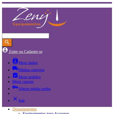
search
account_circle
Entre ou Cadastre-se
contacts
Meus dados
local_shipping
Minhas entregas
assignment_turned_in
Meus pedidos
Meus cupons
vpn_key
Alterar minha senha
close
Sair
Departamentos
Equipamentos para Açougue