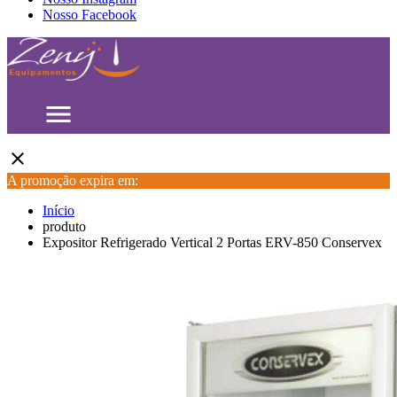
Nosso Facebook
menu
close
A promoção expira em:
Início
produto
Expositor Refrigerado Vertical 2 Portas ERV-850 Conservex