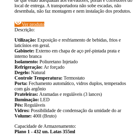
de que estão adequadas aos elevadores, portas e corredores do
local de entrega. A transportadora não sobe escadas, não
desembala, não faz montagem e nem instalação dos produtos.
visibility
Ver produto
Descrição:
Utilização:
Exposição e resfriamento de bebidas, frios e
laticínios em geral.
Gabinete:
Externo em chapa de aço pré-pintada prata e
interno branca
Isolamento:
Poliuretano Injetado
Refrigeração:
Ar forçado
Degelo:
Natural
Controle Temperatura:
Termostato
Porta:
Fechamento automático, vidros duplos, temperados
com gás argônio
Prateleiras:
Aramadas e reguláveis (3 lances)
Iluminação:
LED
Pés:
Reguláveis
Vidros:
Possibilidade de condensação da umidade do ar
Volume:
400l (Bruto)
Capacidade de Armazenamento:
Plano 1 - 432 un. Latas 355ml