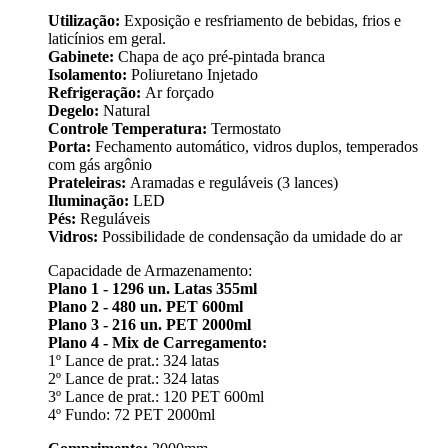
Utilização:
Exposição e resfriamento de bebidas, frios e
laticínios em geral.
Gabinete:
Chapa de aço pré-pintada branca
Isolamento:
Poliuretano Injetado
Refrigeração:
Ar forçado
Degelo:
Natural
Controle Temperatura:
Termostato
Porta:
Fechamento automático, vidros duplos, temperados
com gás argônio
Prateleiras:
Aramadas e reguláveis (3 lances)
Iluminação:
LED
Pés:
Reguláveis
Vidros:
Possibilidade de condensação da umidade do ar
Capacidade de Armazenamento:
Plano 1 - 1296 un. Latas 355ml
Plano 2 - 480 un. PET 600ml
Plano 3 - 216 un. PET 2000ml
Plano 4 - Mix de Carregamento:
1º Lance de prat.: 324 latas
2º Lance de prat.: 324 latas
3º Lance de prat.: 120 PET 600ml
4º Fundo: 72 PET 2000ml