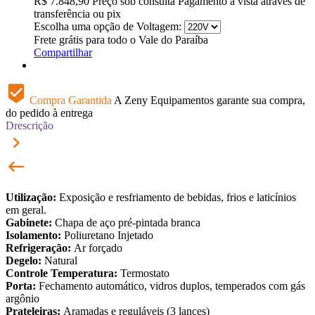
R$
7.848,90
Preço sob consulta
Pagamento à vista através de
transferência ou pix
Escolha uma opção de Voltagem:
Frete grátis para todo o Vale do Paraíba
Compartilhar
beenhere
Compra Garantida
A Zeny Equipamentos garante sua compra,
do pedido à entrega
Drescrição
keyboard_arrow_right
keyboard_backspace
Utilização:
Exposição e resfriamento de bebidas, frios e laticínios
em geral.
Gabinete:
Chapa de aço pré-pintada branca
Isolamento:
Poliuretano Injetado
Refrigeração:
Ar forçado
Degelo:
Natural
Controle Temperatura:
Termostato
Porta:
Fechamento automático, vidros duplos, temperados com gás
argônio
Prateleiras:
Aramadas e reguláveis (3 lances)