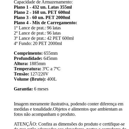
Capacidade de Armazenamento:
Plano 1 - 432 un. Latas 355ml
Plano 2 - 168 un. PET 600ml
Plano 3 - 60 un. PET 2000ml
Plano 4 - Mix de Carregamento:
1º Lance de prat.: 96 latas
2º Lance de prat.: 96 latas
3º Lance de prat.: 42 PET 600ml
4º Fundo: 20 PET 2000ml
Comprimento:
655mm
Profundidade:
645mm
Altura:
1885mm
Temperatura:
3ºC a 7ºC
Tensão:
127/220V
Volume (Bruto):
400L
Garantia:
6 meses
Imagem meramente ilustrativa, podendo conter diferença em
medidas e tonalidade.Objetos e alimentos que ambientam as
fotos não acompanham o produto.
ATENÇÃO: Confira as dimensões do produto e certifique-se