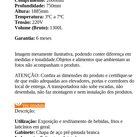
Comprimento:
2000mm
Profundidade:
750mm
Altura:
1885mm
Temperatura:
3ºC a 7ºC
Tensão:
220V
Volume (Bruto):
1300L
Garantia:
6 meses
Imagem meramente ilustrativa, podendo conter diferença em
medidas e tonalidade.Objetos e alimentos que ambientam as
fotos não acompanham o produto.
ATENÇÃO: Confira as dimensões do produto e certifique-se
de que estão adequadas aos elevadores, portas e corredores do
local de entrega. A transportadora não sobe escadas, não
desembala, não faz montagem e nem instalação dos produtos.
visibility
Ver produto
Descrição:
Utilização:
Exposição e resfriamento de bebidas, frios e
laticínios em geral.
Gabinete:
Chapa de aço pré-pintada branca