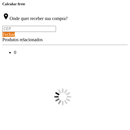
Calcular frete
location_on
Onde quer receber sua compra?
Fechar
Produtos relacionados
0