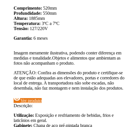
Comprimento:
520mm
Profundidade:
550mm
Altura:
1885mm
Temperatura:
3ºC a 7ºC
Tensão:
127/220V
Garantia:
6 meses
Imagem meramente ilustrativa, podendo conter diferença em
medidas e tonalidade.Objetos e alimentos que ambientam as
fotos não acompanham o produto.
ATENÇÃO: Confira as dimensões do produto e certifique-se
de que estão adequadas aos elevadores, portas e corredores do
local de entrega. A transportadora não sobe escadas, não
desembala, não faz montagem e nem instalação dos produtos.
visibility
Ver produto
Descrição:
Utilização:
Exposição e resfriamento de bebidas, frios e
laticínios em geral.
Gabinete:
Chapa de aço pré-pintada branca