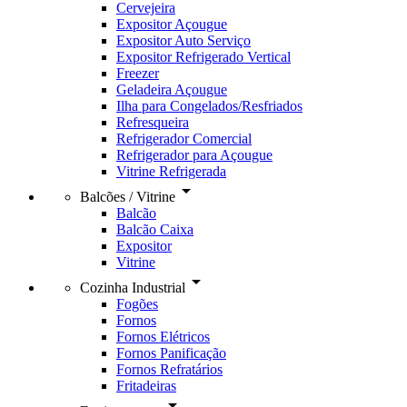
Cervejeira
Expositor Açougue
Expositor Auto Serviço
Expositor Refrigerado Vertical
Freezer
Geladeira Açougue
Ilha para Congelados/Resfriados
Refresqueira
Refrigerador Comercial
Refrigerador para Açougue
Vitrine Refrigerada
arrow_drop_down
Balcões / Vitrine
Balcão
Balcão Caixa
Expositor
Vitrine
arrow_drop_down
Cozinha Industrial
Fogões
Fornos
Fornos Elétricos
Fornos Panificação
Fornos Refratários
Fritadeiras
arrow_drop_down