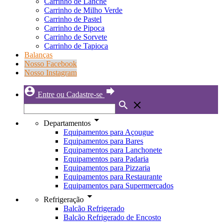
Carrinho de Lanche
Carrinho de Milho Verde
Carrinho de Pastel
Carrinho de Pipoca
Carrinho de Sorvete
Carrinho de Tapioca
Balanças
Nosso Facebook
Nosso Instagram
account_circle
forward
Entre ou Cadastre-se
search
close
arrow_drop_down
Departamentos
Equipamentos para Açougue
Equipamentos para Bares
Equipamentos para Lanchonete
Equipamentos para Padaria
Equipamentos para Pizzaria
Equipamentos para Restaurante
Equipamentos para Supermercados
arrow_drop_down
Refrigeração
Balcão Refrigerado
Balcão Refrigerado de Encosto