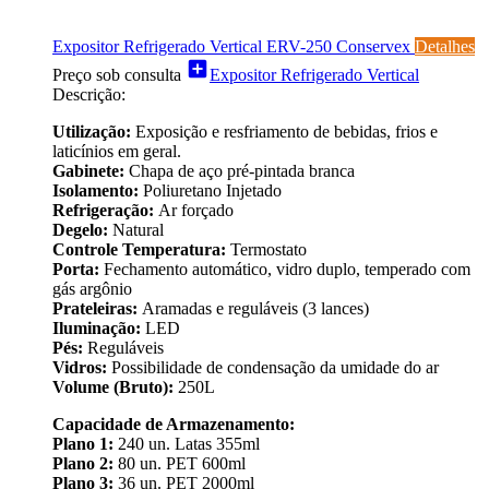
Expositor Refrigerado Vertical ERV-250 Conservex
Detalhes
add_box
Preço sob consulta
Expositor Refrigerado Vertical
Descrição:
Utilização:
Exposição e resfriamento de bebidas, frios e
laticínios em geral.
Gabinete:
Chapa de aço pré-pintada branca
Isolamento:
Poliuretano Injetado
Refrigeração:
Ar forçado
Degelo:
Natural
Controle Temperatura:
Termostato
Porta:
Fechamento automático, vidro duplo, temperado com
gás argônio
Prateleiras:
Aramadas e reguláveis (3 lances)
Iluminação:
LED
Pés:
Reguláveis
Vidros:
Possibilidade de condensação da umidade do ar
Volume (Bruto):
250L
Capacidade de Armazenamento:
Plano 1:
240 un. Latas 355ml
Plano 2:
80 un. PET 600ml
Plano 3:
36 un. PET 2000ml