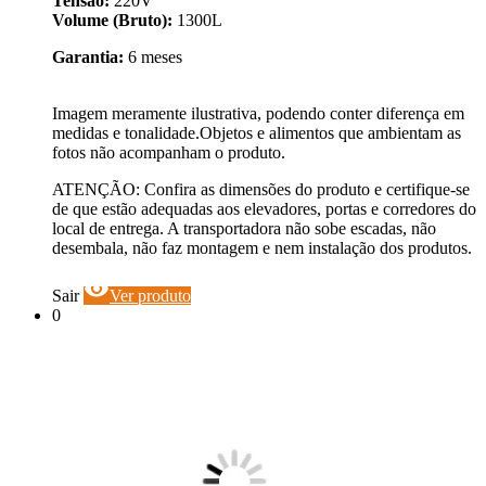
Tensão:
220V
Volume (Bruto):
1300L
Garantia:
6 meses
Imagem meramente ilustrativa, podendo conter diferença em
medidas e tonalidade.Objetos e alimentos que ambientam as
fotos não acompanham o produto.
ATENÇÃO: Confira as dimensões do produto e certifique-se
de que estão adequadas aos elevadores, portas e corredores do
local de entrega. A transportadora não sobe escadas, não
desembala, não faz montagem e nem instalação dos produtos.
visibility
Sair
Ver produto
0