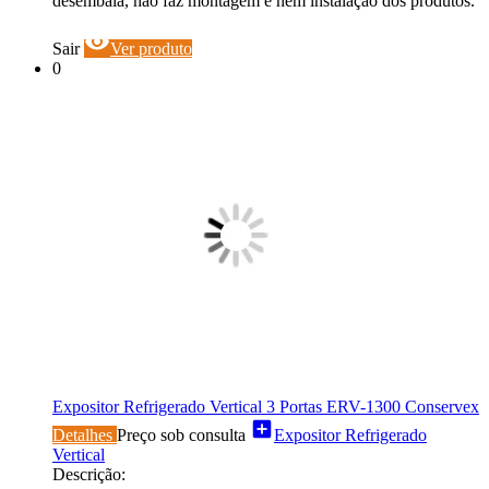
desembala, não faz montagem e nem instalação dos produtos.
visibility
Sair
Ver produto
0
Expositor Refrigerado Vertical 3 Portas ERV-1300 Conservex
add_box
Detalhes
Preço sob consulta
Expositor Refrigerado
Vertical
Descrição: