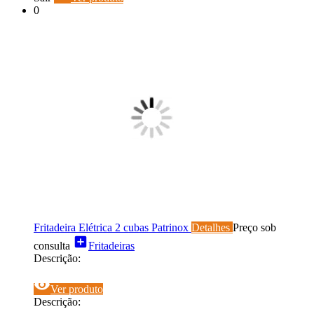
0
Fritadeira Elétrica 2 cubas Patrinox
Detalhes
Preço sob
add_box
consulta
Fritadeiras
Descrição:
visibility
Ver produto
Descrição: