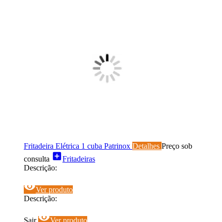
Fritadeira Elétrica 1 cuba Patrinox
Detalhes
Preço sob
add_box
consulta
Fritadeiras
Descrição:
visibility
Ver produto
Descrição:
visibility
Sair
Ver produto