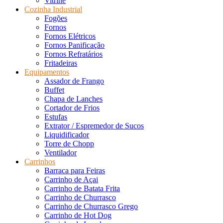
Vitrine
Cozinha Industrial
Fogões
Fornos
Fornos Elétricos
Fornos Panificação
Fornos Refratários
Fritadeiras
Equipamentos
Assador de Frango
Buffet
Chapa de Lanches
Cortador de Frios
Estufas
Extrator / Espremedor de Sucos
Liquidificador
Torre de Chopp
Ventilador
Carrinhos
Barraca para Feiras
Carrinho de Açai
Carrinho de Batata Frita
Carrinho de Churrasco
Carrinho de Churrasco Grego
Carrinho de Hot Dog