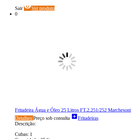
visibility
Sair
Ver produto
0
Fritadeira Água e Óleo 25 Litros FT.2.251/252 Marchesoni
add_box
Detalhes
Preço sob consulta
Fritadeiras
Descrição:
Cubas: 1