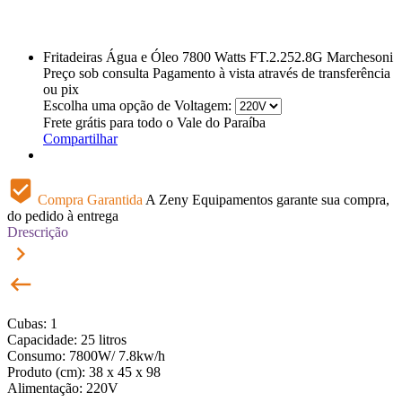
Fritadeiras Água e Óleo 7800 Watts FT.2.252.8G Marchesoni
Preço sob consulta
Pagamento à vista através de transferência
ou pix
Escolha uma opção de Voltagem:
Frete grátis para todo o Vale do Paraíba
Compartilhar
beenhere
Compra Garantida
A Zeny Equipamentos garante sua compra,
do pedido à entrega
Drescrição
keyboard_arrow_right
keyboard_backspace
Cubas: 1
Capacidade: 25 litros
Consumo: 7800W/ 7.8kw/h
Produto (cm): 38 x 45 x 98
Alimentação: 220V