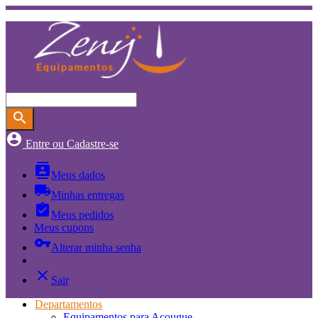
search
account_circle
Entre ou Cadastre-se
contacts
Meus dados
local_shipping
Minhas entregas
assignment_turned_in
Meus pedidos
Meus cupons
vpn_key
Alterar minha senha
close
Sair
Departamentos
Equipamentos para Açougue