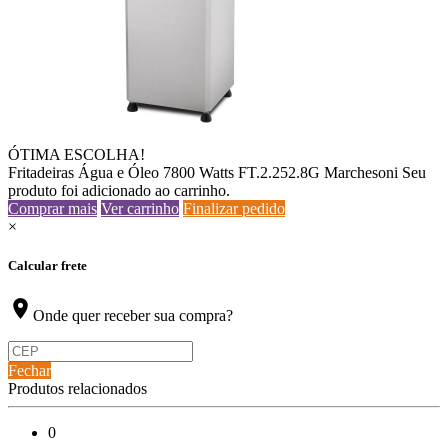
ÓTIMA ESCOLHA!
Fritadeiras Água e Óleo 7800 Watts FT.2.252.8G Marchesoni
Seu
produto foi adicionado ao carrinho.
Comprar mais
Ver carrinho
Finalizar pedido
×
Calcular frete
location_on
Onde quer receber sua compra?
Fechar
Produtos relacionados
0