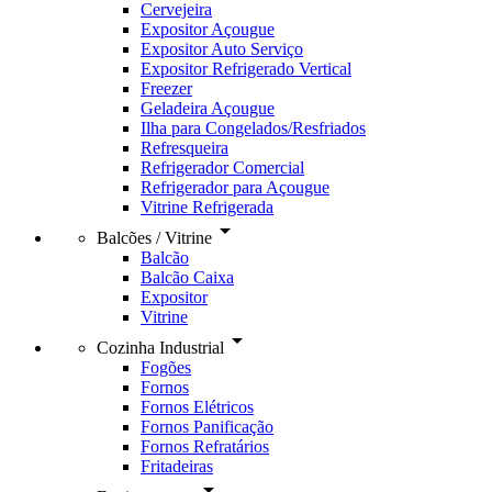
Cervejeira
Expositor Açougue
Expositor Auto Serviço
Expositor Refrigerado Vertical
Freezer
Geladeira Açougue
Ilha para Congelados/Resfriados
Refresqueira
Refrigerador Comercial
Refrigerador para Açougue
Vitrine Refrigerada
arrow_drop_down
Balcões / Vitrine
Balcão
Balcão Caixa
Expositor
Vitrine
arrow_drop_down
Cozinha Industrial
Fogões
Fornos
Fornos Elétricos
Fornos Panificação
Fornos Refratários
Fritadeiras
arrow_drop_down