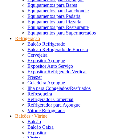
Equipamentos para Bares
Equipamentos para Lanchonete
Equipamentos para Padaria
Equipamentos para Pizzaria
Equipamentos para Restaurante
Equipamentos para Supermercados
Refrigeração
Balcão Refrigerado
Balcão Refrigerado de Encosto
Cervejeira
Expositor Açougue
Expositor Auto Serviço
Expositor Refrigerado Vertical
Freezer
Geladeira Açougue
Ilha para Congelados/Resfriados
Refresqueira
Refrigerador Comercial
Refrigerador para Açougue
Vitrine Refrigerada
Balcões / Vitrine
Balcão
Balcão Caixa
Expositor