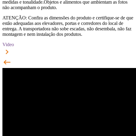
medidas e tonalidade.Objetos e alimentos que ambientam as fotos
não acompanham o produto.
ATENÇÃO: Confira as dimensões do produto e certifique-se de que
estão adequadas aos elevadores, portas e corredores do local de
entrega. A transportadora não sobe escadas, não desembala, não faz
montagem e nem instalação dos produtos.
Video
keyboard_arrow_right
keyboard_backspace