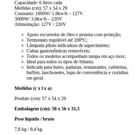
Capacidade: 6 litros cada
Medidas (cm): 57 x 54 x 29
Consumo: 1800W/ 1.8kw/h – 127V
3000W/ 3.0kw/h – 220V
Alimentação: 127V / 220V
Apoio escorredor de óleo e peneira com proteção;
Termostato regulável até 200ºC;
Lâmpada piloto indicadora de aquecimento;
Cubas gastronômicas removíveis;
Todos os modelos acompanham tampa em aço inox;
Ideal para todos os tipos de frituras;
Indicada para bares, padarias, restaurantes, cafeterias,
buffets, lanchonetes, lojas de conveniência e cozinhas
em geral.
Medidas (c x l x a)
Produto (cm): 57 x 54 x 29
Embalagem (cm): 58 x 56 x 31,5
Peso líquido / bruto
7,8 kg / 8,4 kg