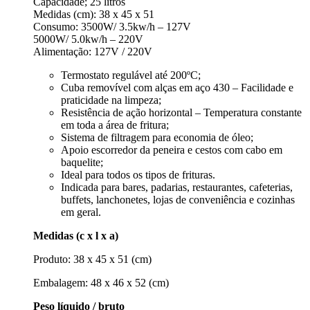
Capacidade; 25 litros
Medidas (cm): 38 x 45 x 51
Consumo: 3500W/ 3.5kw/h – 127V
5000W/ 5.0kw/h – 220V
Alimentação: 127V / 220V
Termostato regulável até 200ºC;
Cuba removível com alças em aço 430 – Facilidade e
praticidade na limpeza;
Resistência de ação horizontal – Temperatura constante
em toda a área de fritura;
Sistema de filtragem para economia de óleo;
Apoio escorredor da peneira e cestos com cabo em
baquelite;
Ideal para todos os tipos de frituras.
Indicada para bares, padarias, restaurantes, cafeterias,
buffets, lanchonetes, lojas de conveniência e cozinhas
em geral.
Medidas (c x l x a)
Produto: 38 x 45 x 51 (cm)
Embalagem: 48 x 46 x 52 (cm)
Peso líquido / bruto