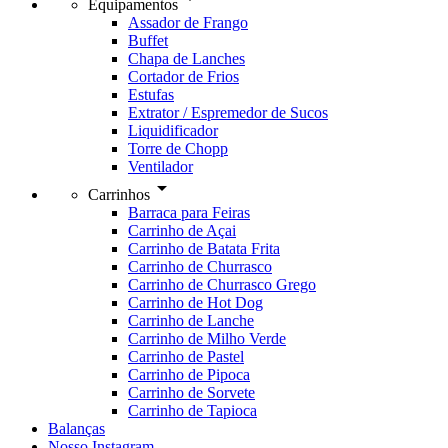
Equipamentos
Assador de Frango
Buffet
Chapa de Lanches
Cortador de Frios
Estufas
Extrator / Espremedor de Sucos
Liquidificador
Torre de Chopp
Ventilador
arrow_drop_down
Carrinhos
Barraca para Feiras
Carrinho de Açai
Carrinho de Batata Frita
Carrinho de Churrasco
Carrinho de Churrasco Grego
Carrinho de Hot Dog
Carrinho de Lanche
Carrinho de Milho Verde
Carrinho de Pastel
Carrinho de Pipoca
Carrinho de Sorvete
Carrinho de Tapioca
Balanças
Nosso Instagram