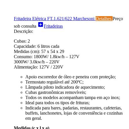
Fritadeira Elétrica FT.1.621/622 Marchesoni
Detalhes
Preço
add_box
sob consulta
Fritadeiras
Descrição:
Cubas: 2
Capacidade: 6 litros cada
Medidas (cm): 57 x 54 x 29
Consumo: 1800W/ 1.8kw/h – 127V
3000W/ 3.0kw/h – 220V
Alimentação: 127V / 220V
Apoio escorredor de óleo e peneira com proteção;
Termostato regulável até 200ºC;
Lâmpada piloto indicadora de aquecimento;
Cubas gastronômicas removíveis;
Todos os modelos acompanham tampa em aço inox;
Ideal para todos os tipos de frituras;
Indicada para bares, padarias, restaurantes, cafeterias,
buffets, lanchonetes, lojas de conveniência e cozinhas
em geral.
Medidas (c x l x a)