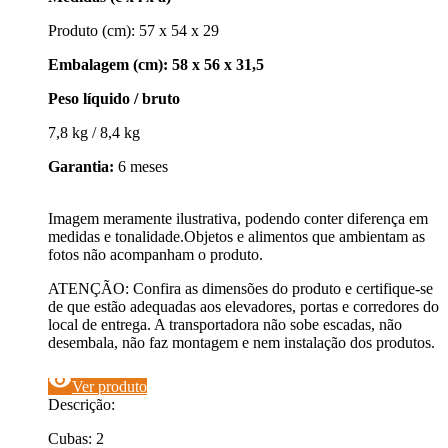
Produto (cm): 57 x 54 x 29
Embalagem (cm): 58 x 56 x 31,5
Peso líquido / bruto
7,8 kg / 8,4 kg
Garantia:
6 meses
Imagem meramente ilustrativa, podendo conter diferença em
medidas e tonalidade.Objetos e alimentos que ambientam as
fotos não acompanham o produto.
ATENÇÃO: Confira as dimensões do produto e certifique-se
de que estão adequadas aos elevadores, portas e corredores do
local de entrega. A transportadora não sobe escadas, não
desembala, não faz montagem e nem instalação dos produtos.
visibility
Ver produto
Descrição:
Cubas: 2