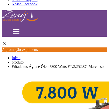
Nosso Facebook
menu
close
A promoção expira em:
Início
produto
Fritadeiras Água e Óleo 7800 Watts FT.2.252.8G Marchesoni