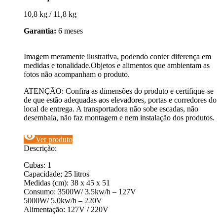
10,8 kg / 11,8 kg
Garantia:
6 meses
Imagem meramente ilustrativa, podendo conter diferença em
medidas e tonalidade.Objetos e alimentos que ambientam as
fotos não acompanham o produto.
ATENÇÃO: Confira as dimensões do produto e certifique-se
de que estão adequadas aos elevadores, portas e corredores do
local de entrega. A transportadora não sobe escadas, não
desembala, não faz montagem e nem instalação dos produtos.
visibility
Ver produto
Descrição:
Cubas: 1
Capacidade; 25 litros
Medidas (cm): 38 x 45 x 51
Consumo: 3500W/ 3.5kw/h – 127V
5000W/ 5.0kw/h – 220V
Alimentação: 127V / 220V