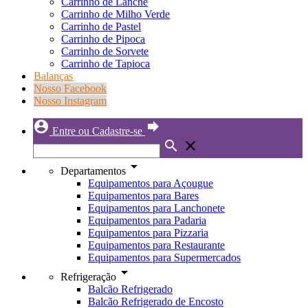
Carrinho de Lanche
Carrinho de Milho Verde
Carrinho de Pastel
Carrinho de Pipoca
Carrinho de Sorvete
Carrinho de Tapioca
Balanças
Nosso Facebook
Nosso Instagram
account_circle
forward
Entre ou Cadastre-se
search
close
arrow_drop_down
Departamentos
Equipamentos para Açougue
Equipamentos para Bares
Equipamentos para Lanchonete
Equipamentos para Padaria
Equipamentos para Pizzaria
Equipamentos para Restaurante
Equipamentos para Supermercados
arrow_drop_down
Refrigeração
Balcão Refrigerado
Balcão Refrigerado de Encosto