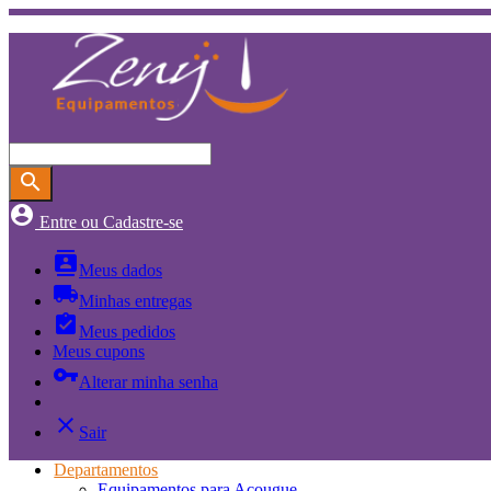
search
account_circle
Entre ou Cadastre-se
contacts
Meus dados
local_shipping
Minhas entregas
assignment_turned_in
Meus pedidos
Meus cupons
vpn_key
Alterar minha senha
close
Sair
Departamentos
Equipamentos para Açougue