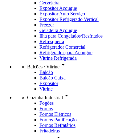
Cervejeira
Expositor Açougue
Expositor Auto Serviço
Expositor Refrigerado Vertical
Freezer
Geladeira Açougue
Ilha para Congelados/Resfriados
Refresqueira
Refrigerador Comercial
Refrigerador para Açougue
Vitrine Refrigerada
arrow_drop_down
Balcões / Vitrine
Balcão
Balcão Caixa
Expositor
Vitrine
arrow_drop_down
Cozinha Industrial
Fogões
Fornos
Fornos Elétricos
Fornos Panificação
Fornos Refratários
Fritadeiras
arrow_drop_down