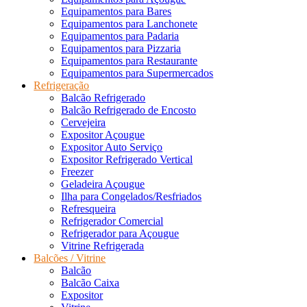
Equipamentos para Bares
Equipamentos para Lanchonete
Equipamentos para Padaria
Equipamentos para Pizzaria
Equipamentos para Restaurante
Equipamentos para Supermercados
Refrigeração
Balcão Refrigerado
Balcão Refrigerado de Encosto
Cervejeira
Expositor Açougue
Expositor Auto Serviço
Expositor Refrigerado Vertical
Freezer
Geladeira Açougue
Ilha para Congelados/Resfriados
Refresqueira
Refrigerador Comercial
Refrigerador para Açougue
Vitrine Refrigerada
Balcões / Vitrine
Balcão
Balcão Caixa
Expositor