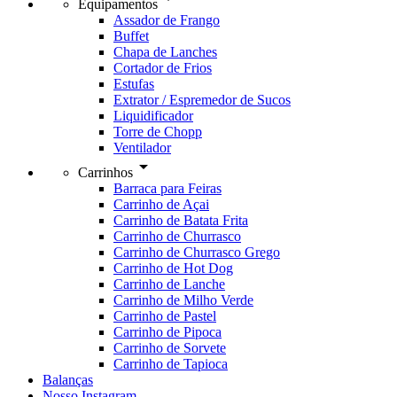
Equipamentos
Assador de Frango
Buffet
Chapa de Lanches
Cortador de Frios
Estufas
Extrator / Espremedor de Sucos
Liquidificador
Torre de Chopp
Ventilador
arrow_drop_down
Carrinhos
Barraca para Feiras
Carrinho de Açai
Carrinho de Batata Frita
Carrinho de Churrasco
Carrinho de Churrasco Grego
Carrinho de Hot Dog
Carrinho de Lanche
Carrinho de Milho Verde
Carrinho de Pastel
Carrinho de Pipoca
Carrinho de Sorvete
Carrinho de Tapioca
Balanças
Nosso Instagram