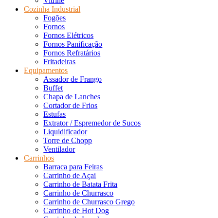
Vitrine
Cozinha Industrial
Fogões
Fornos
Fornos Elétricos
Fornos Panificação
Fornos Refratários
Fritadeiras
Equipamentos
Assador de Frango
Buffet
Chapa de Lanches
Cortador de Frios
Estufas
Extrator / Espremedor de Sucos
Liquidificador
Torre de Chopp
Ventilador
Carrinhos
Barraca para Feiras
Carrinho de Açai
Carrinho de Batata Frita
Carrinho de Churrasco
Carrinho de Churrasco Grego
Carrinho de Hot Dog