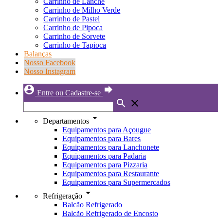
Carrinho de Lanche
Carrinho de Milho Verde
Carrinho de Pastel
Carrinho de Pipoca
Carrinho de Sorvete
Carrinho de Tapioca
Balanças
Nosso Facebook
Nosso Instagram
account_circle
forward
Entre ou Cadastre-se
search
close
arrow_drop_down
Departamentos
Equipamentos para Açougue
Equipamentos para Bares
Equipamentos para Lanchonete
Equipamentos para Padaria
Equipamentos para Pizzaria
Equipamentos para Restaurante
Equipamentos para Supermercados
arrow_drop_down
Refrigeração
Balcão Refrigerado
Balcão Refrigerado de Encosto