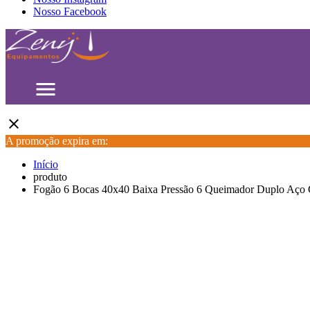
Nosso Facebook
menu
close
A promoção expira em:
Início
produto
Fogão 6 Bocas 40x40 Baixa Pressão 6 Queimador Duplo Aço