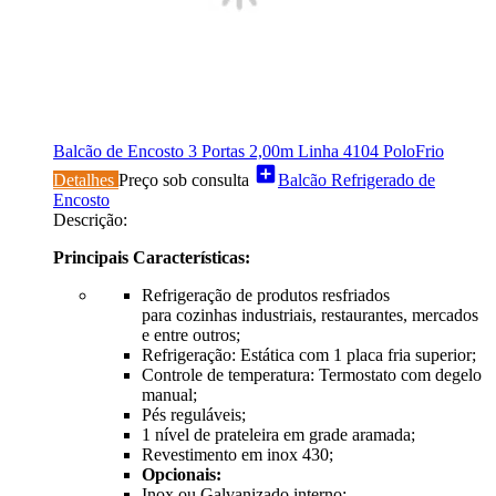
Balcão de Encosto 3 Portas 2,00m Linha 4104 PoloFrio
add_box
Detalhes
Preço sob consulta
Balcão Refrigerado de
Encosto
Descrição:
Principais Características:
Refrigeração de produtos resfriados
para cozinhas industriais, restaurantes, mercados
e entre outros;
Refrigeração: Estática com 1 placa fria superior;
Controle de temperatura: Termostato com degelo
manual;
Pés reguláveis;
1 nível de prateleira em grade aramada;
Revestimento em inox 430;
Opcionais:
Inox ou Galvanizado interno;