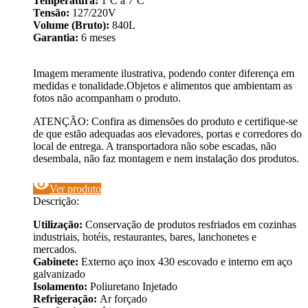
Temperatura:
1ºC a 7ºC
Tensão:
127/220V
Volume (Bruto):
840L
Garantia:
6 meses
Imagem meramente ilustrativa, podendo conter diferença em
medidas e tonalidade.Objetos e alimentos que ambientam as
fotos não acompanham o produto.
ATENÇÃO: Confira as dimensões do produto e certifique-se
de que estão adequadas aos elevadores, portas e corredores do
local de entrega. A transportadora não sobe escadas, não
desembala, não faz montagem e nem instalação dos produtos.
visibility
Ver produto
Descrição:
Utilização:
Conservação de produtos resfriados em cozinhas
industriais, hotéis, restaurantes, bares, lanchonetes e
mercados.
Gabinete:
Externo aço inox 430 escovado e interno em aço
galvanizado
Isolamento:
Poliuretano Injetado
Refrigeração:
Ar forçado