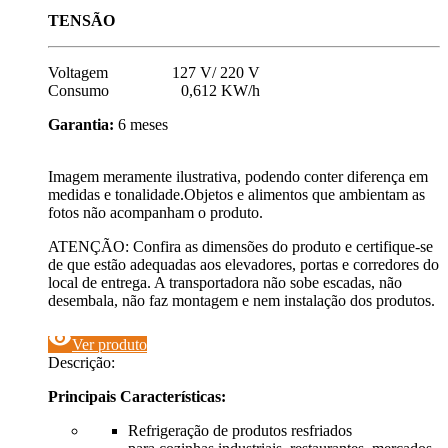
TENSÃO
Voltagem 127 V/ 220 V
Consumo 0,612 KW/h
Garantia:
6 meses
Imagem meramente ilustrativa, podendo conter diferença em
medidas e tonalidade.Objetos e alimentos que ambientam as
fotos não acompanham o produto.
ATENÇÃO: Confira as dimensões do produto e certifique-se
de que estão adequadas aos elevadores, portas e corredores do
local de entrega. A transportadora não sobe escadas, não
desembala, não faz montagem e nem instalação dos produtos.
visibility
Ver produto
Descrição:
Principais Características:
Refrigeração de produtos resfriados