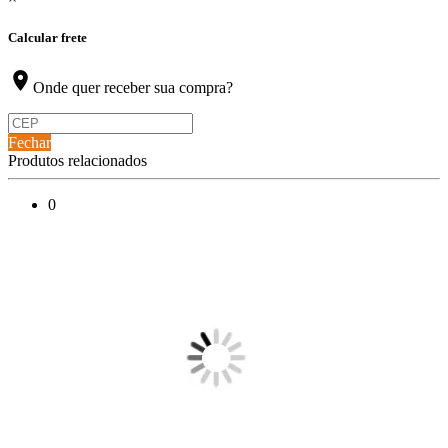
Calcular frete
location_on
Onde quer receber sua compra?
Fechar
Produtos relacionados
0