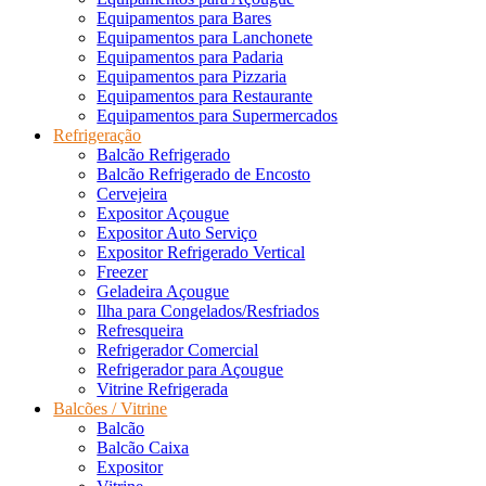
Equipamentos para Bares
Equipamentos para Lanchonete
Equipamentos para Padaria
Equipamentos para Pizzaria
Equipamentos para Restaurante
Equipamentos para Supermercados
Refrigeração
Balcão Refrigerado
Balcão Refrigerado de Encosto
Cervejeira
Expositor Açougue
Expositor Auto Serviço
Expositor Refrigerado Vertical
Freezer
Geladeira Açougue
Ilha para Congelados/Resfriados
Refresqueira
Refrigerador Comercial
Refrigerador para Açougue
Vitrine Refrigerada
Balcões / Vitrine
Balcão
Balcão Caixa
Expositor