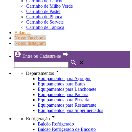
Carrinho de Lanche
Carrinho de Milho Verde
Carrinho de Pastel
Carrinho de Pipoca
Carrinho de Sorvete
Carrinho de Tapioca
Balanças
Nosso Facebook
Nosso Instagram
account_circle
forward
Entre ou Cadastre-se
search
close
arrow_drop_down
Departamentos
Equipamentos para Açougue
Equipamentos para Bares
Equipamentos para Lanchonete
Equipamentos para Padaria
Equipamentos para Pizzaria
Equipamentos para Restaurante
Equipamentos para Supermercados
arrow_drop_down
Refrigeração
Balcão Refrigerado
Balcão Refrigerado de Encosto