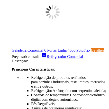
Geladeira Comercial 6 Portas Linha 4006 PoloFrio
Detalhes
add_box
Preço sob consulta
Refrigerador Comercial
Descrição:
Principais Características:
Refrigeração de produtos resfriados
para cozinhas industriais, restaurantes, mercados
e entre outros;
Refrigeração: Ar forçado com serpentina aletada;
Controle de temperatura: Controlador eletrônico
digital com degelo automático;
Pés Reguláveis;
3 níveis de prateleiras reguláveis;