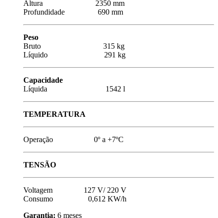
Altura 2350 mm
Profundidade 690 mm
Peso
Bruto 315 kg
Líquido 291 kg
Capacidade
Líquida 1542 l
TEMPERATURA
Operação 0º a +7ºC
TENSÃO
Voltagem 127 V/ 220 V
Consumo 0,612 KW/h
Garantia:
6 meses