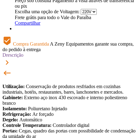
Preço sob consulta
Pagamento à vista através de transferência
ou pix
Escolha uma opção de Voltagem:
Frete grátis para todo o Vale do Paraíba
Compartilhar
beenhere
Compra Garantida
A Zeny Equipamentos garante sua compra,
do pedido à entrega
Drescrição
keyboard_arrow_right
keyboard_backspace
Utilização:
Conservação de produtos resfriados em cozinhas
industriais, hotéis, restaurantes, bares, lanchonetes e mercados.
Gabinete:
Externo aço inox 430 escovado e interno poliestireno
branco
Isolamento:
Poliuretano Injetado
Refrigeração:
Ar forçado
Degelo:
Automático
Controle Temperatura:
Controlador digital
Portas:
Cegas, quadro das portas com possibilidade de condensação
da umidade do ar