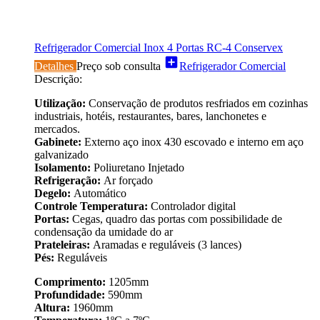
Refrigerador Comercial Inox 4 Portas RC-4 Conservex
add_box
Detalhes
Preço sob consulta
Refrigerador Comercial
Descrição:
Utilização:
Conservação de produtos resfriados em cozinhas
industriais, hotéis, restaurantes, bares, lanchonetes e
mercados.
Gabinete:
Externo aço inox 430 escovado e interno em aço
galvanizado
Isolamento:
Poliuretano Injetado
Refrigeração:
Ar forçado
Degelo:
Automático
Controle Temperatura:
Controlador digital
Portas:
Cegas, quadro das portas com possibilidade de
condensação da umidade do ar
Prateleiras:
Aramadas e reguláveis (3 lances)
Pés:
Reguláveis
Comprimento:
1205mm
Profundidade:
590mm
Altura:
1960mm