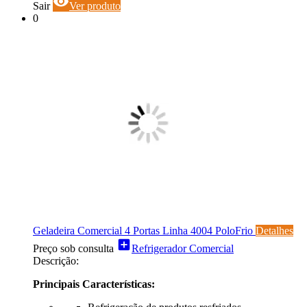
visibility
Sair
Ver produto
0
Geladeira Comercial 4 Portas Linha 4004 PoloFrio
Detalhes
add_box
Preço sob consulta
Refrigerador Comercial
Descrição:
Principais Características: