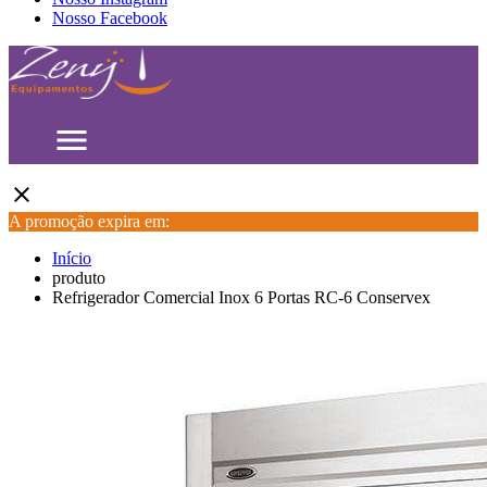
Nosso Facebook
menu
close
A promoção expira em:
Início
produto
Refrigerador Comercial Inox 6 Portas RC-6 Conservex