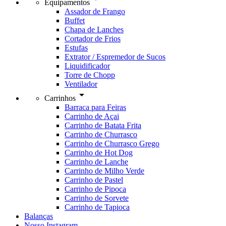
Equipamentos
Assador de Frango
Buffet
Chapa de Lanches
Cortador de Frios
Estufas
Extrator / Espremedor de Sucos
Liquidificador
Torre de Chopp
Ventilador
arrow_drop_down
Carrinhos
Barraca para Feiras
Carrinho de Açai
Carrinho de Batata Frita
Carrinho de Churrasco
Carrinho de Churrasco Grego
Carrinho de Hot Dog
Carrinho de Lanche
Carrinho de Milho Verde
Carrinho de Pastel
Carrinho de Pipoca
Carrinho de Sorvete
Carrinho de Tapioca
Balanças
Nosso Instagram