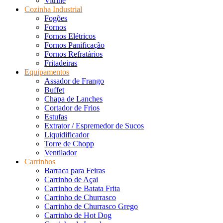
Vitrine
Cozinha Industrial
Fogões
Fornos
Fornos Elétricos
Fornos Panificação
Fornos Refratários
Fritadeiras
Equipamentos
Assador de Frango
Buffet
Chapa de Lanches
Cortador de Frios
Estufas
Extrator / Espremedor de Sucos
Liquidificador
Torre de Chopp
Ventilador
Carrinhos
Barraca para Feiras
Carrinho de Açai
Carrinho de Batata Frita
Carrinho de Churrasco
Carrinho de Churrasco Grego
Carrinho de Hot Dog