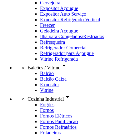
Cervejeira
Expositor Açougue
Expositor Auto Serviço
Expositor Refrigerado Vertical
Freezer
Geladeira Açougue
Ilha para Congelados/Resfriados
Refresqueira
Refrigerador Comercial
Refrigerador para Açougue
Vitrine Refrigerada
arrow_drop_down
Balcões / Vitrine
Balcão
Balcão Caixa
Expositor
Vitrine
arrow_drop_down
Cozinha Industrial
Fogões
Fornos
Fornos Elétricos
Fornos Panificação
Fornos Refratários
Fritadeiras
arrow_drop_down