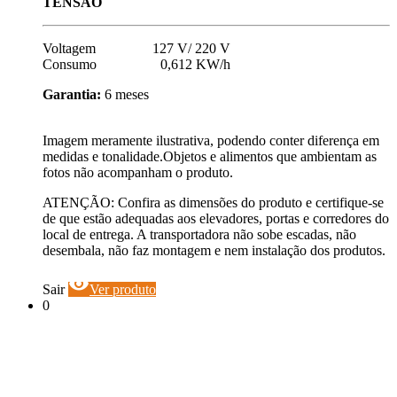
TENSÃO
Voltagem 127 V/ 220 V
Consumo 0,612 KW/h
Garantia:
6 meses
Imagem meramente ilustrativa, podendo conter diferença em
medidas e tonalidade.Objetos e alimentos que ambientam as
fotos não acompanham o produto.
ATENÇÃO: Confira as dimensões do produto e certifique-se
de que estão adequadas aos elevadores, portas e corredores do
local de entrega. A transportadora não sobe escadas, não
desembala, não faz montagem e nem instalação dos produtos.
visibility
Sair
Ver produto
0