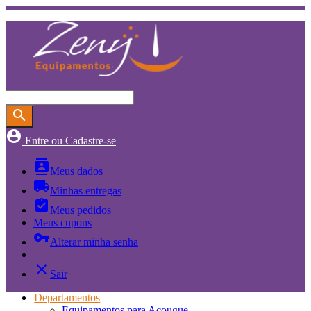
search
account_circle
Entre ou Cadastre-se
contacts
Meus dados
local_shipping
Minhas entregas
assignment_turned_in
Meus pedidos
Meus cupons
vpn_key
Alterar minha senha
close
Sair
Departamentos
Equipamentos para Açougue