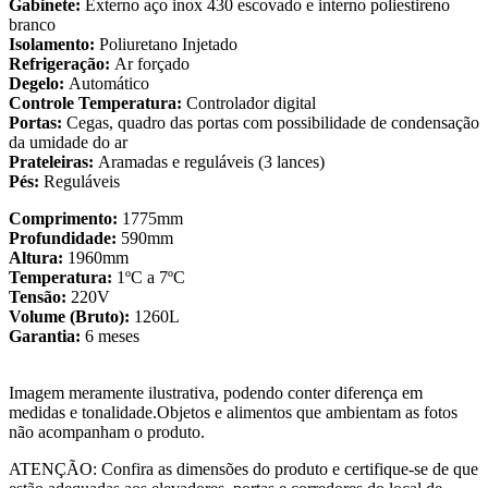
Gabinete:
Externo aço inox 430 escovado e interno poliestireno
branco
Isolamento:
Poliuretano Injetado
Refrigeração:
Ar forçado
Degelo:
Automático
Controle Temperatura:
Controlador digital
Portas:
Cegas, quadro das portas com possibilidade de condensação
da umidade do ar
Prateleiras:
Aramadas e reguláveis (3 lances)
Pés:
Reguláveis
Comprimento:
1775mm
Profundidade:
590mm
Altura:
1960mm
Temperatura:
1ºC a 7ºC
Tensão:
220V
Volume (Bruto):
1260L
Garantia:
6 meses
Imagem meramente ilustrativa, podendo conter diferença em
medidas e tonalidade.Objetos e alimentos que ambientam as fotos
não acompanham o produto.
ATENÇÃO: Confira as dimensões do produto e certifique-se de que