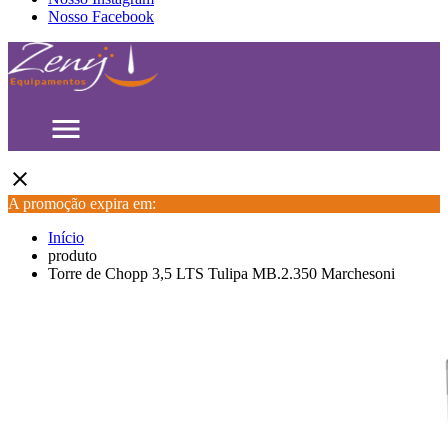
Nosso Facebook
menu
close
A promoção expira em:
Início
produto
Torre de Chopp 3,5 LTS Tulipa MB.2.350 Marchesoni