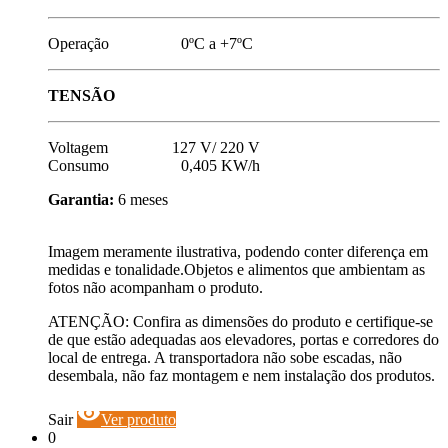
Operação 0ºC a +7ºC
TENSÃO
Voltagem 127 V/ 220 V
Consumo 0,405 KW/h
Garantia:
6 meses
Imagem meramente ilustrativa, podendo conter diferença em
medidas e tonalidade.Objetos e alimentos que ambientam as
fotos não acompanham o produto.
ATENÇÃO: Confira as dimensões do produto e certifique-se
de que estão adequadas aos elevadores, portas e corredores do
local de entrega. A transportadora não sobe escadas, não
desembala, não faz montagem e nem instalação dos produtos.
visibility
Sair
Ver produto
0