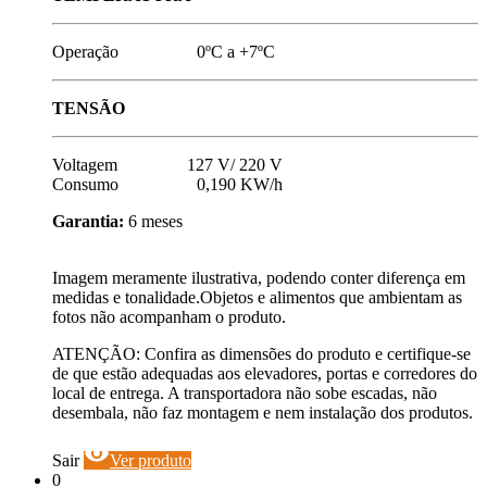
Operação 0ºC a +7ºC
TENSÃO
Voltagem 127 V/ 220 V
Consumo 0,190 KW/h
Garantia:
6 meses
Imagem meramente ilustrativa, podendo conter diferença em
medidas e tonalidade.Objetos e alimentos que ambientam as
fotos não acompanham o produto.
ATENÇÃO: Confira as dimensões do produto e certifique-se
de que estão adequadas aos elevadores, portas e corredores do
local de entrega. A transportadora não sobe escadas, não
desembala, não faz montagem e nem instalação dos produtos.
visibility
Sair
Ver produto
0