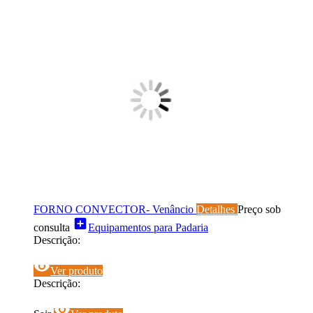
FORNO CONVECTOR- Venâncio
Detalhes
Preço sob
add_box
consulta
Equipamentos para Padaria
Descrição:
visibility
Ver produto
Descrição:
visibility