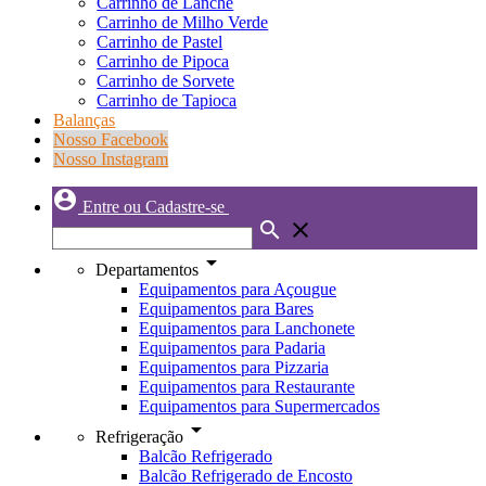
Carrinho de Lanche
Carrinho de Milho Verde
Carrinho de Pastel
Carrinho de Pipoca
Carrinho de Sorvete
Carrinho de Tapioca
Balanças
Nosso Facebook
Nosso Instagram
account_circle
forward
Entre ou Cadastre-se
search
close
arrow_drop_down
Departamentos
Equipamentos para Açougue
Equipamentos para Bares
Equipamentos para Lanchonete
Equipamentos para Padaria
Equipamentos para Pizzaria
Equipamentos para Restaurante
Equipamentos para Supermercados
arrow_drop_down
Refrigeração
Balcão Refrigerado
Balcão Refrigerado de Encosto