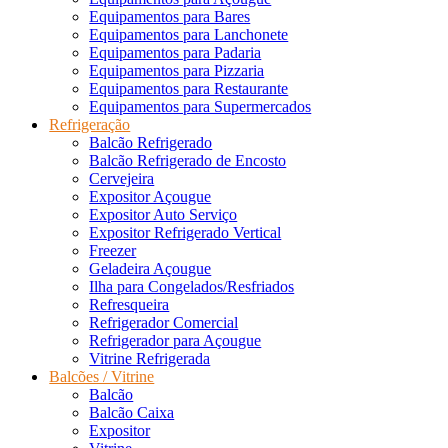
Equipamentos para Bares
Equipamentos para Lanchonete
Equipamentos para Padaria
Equipamentos para Pizzaria
Equipamentos para Restaurante
Equipamentos para Supermercados
Refrigeração
Balcão Refrigerado
Balcão Refrigerado de Encosto
Cervejeira
Expositor Açougue
Expositor Auto Serviço
Expositor Refrigerado Vertical
Freezer
Geladeira Açougue
Ilha para Congelados/Resfriados
Refresqueira
Refrigerador Comercial
Refrigerador para Açougue
Vitrine Refrigerada
Balcões / Vitrine
Balcão
Balcão Caixa
Expositor