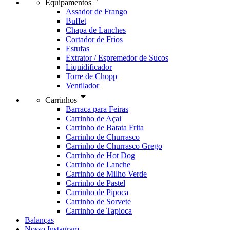
Equipamentos
Assador de Frango
Buffet
Chapa de Lanches
Cortador de Frios
Estufas
Extrator / Espremedor de Sucos
Liquidificador
Torre de Chopp
Ventilador
arrow_drop_down
Carrinhos
Barraca para Feiras
Carrinho de Açai
Carrinho de Batata Frita
Carrinho de Churrasco
Carrinho de Churrasco Grego
Carrinho de Hot Dog
Carrinho de Lanche
Carrinho de Milho Verde
Carrinho de Pastel
Carrinho de Pipoca
Carrinho de Sorvete
Carrinho de Tapioca
Balanças
Nosso Instagram