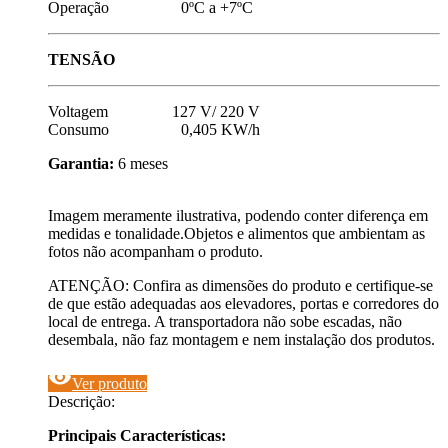
Operação 0ºC a +7ºC
TENSÃO
Voltagem 127 V/ 220 V
Consumo 0,405 KW/h
Garantia:
6 meses
Imagem meramente ilustrativa, podendo conter diferença em
medidas e tonalidade.Objetos e alimentos que ambientam as
fotos não acompanham o produto.
ATENÇÃO: Confira as dimensões do produto e certifique-se
de que estão adequadas aos elevadores, portas e corredores do
local de entrega. A transportadora não sobe escadas, não
desembala, não faz montagem e nem instalação dos produtos.
visibility
Ver produto
Descrição:
Principais Características: