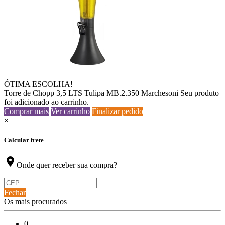
ÓTIMA ESCOLHA!
Torre de Chopp 3,5 LTS Tulipa MB.2.350 Marchesoni
Seu produto
foi adicionado ao carrinho.
Comprar mais
Ver carrinho
Finalizar pedido
×
Calcular frete
location_on
Onde quer receber sua compra?
Fechar
Os mais procurados
0