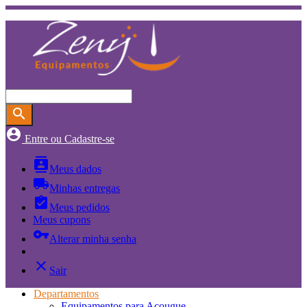
search
account_circle
Entre ou Cadastre-se
contacts
Meus dados
local_shipping
Minhas entregas
assignment_turned_in
Meus pedidos
Meus cupons
vpn_key
Alterar minha senha
close
Sair
Departamentos
Equipamentos para Açougue