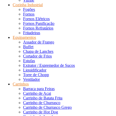
Vitrine
Cozinha Industrial
Fogões
Fornos
Fornos Elétricos
Fornos Panificação
Fornos Refratários
Fritadeiras
Equipamentos
Assador de Frango
Buffet
Chapa de Lanches
Cortador de Frios
Estufas
Extrator / Espremedor de Sucos
Liquidificador
Torre de Chopp
Ventilador
Carrinhos
Barraca para Feiras
Carrinho de Açai
Carrinho de Batata Frita
Carrinho de Churrasco
Carrinho de Churrasco Grego
Carrinho de Hot Dog