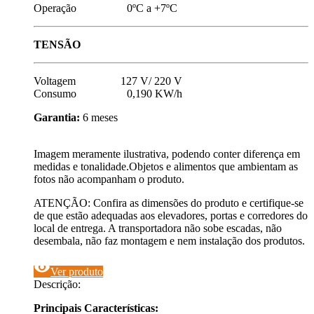
Operação 0ºC a +7ºC
TENSÃO
Voltagem 127 V/ 220 V
Consumo 0,190 KW/h
Garantia:
6 meses
Imagem meramente ilustrativa, podendo conter diferença em
medidas e tonalidade.Objetos e alimentos que ambientam as
fotos não acompanham o produto.
ATENÇÃO: Confira as dimensões do produto e certifique-se
de que estão adequadas aos elevadores, portas e corredores do
local de entrega. A transportadora não sobe escadas, não
desembala, não faz montagem e nem instalação dos produtos.
visibility
Ver produto
Descrição:
Principais Características: