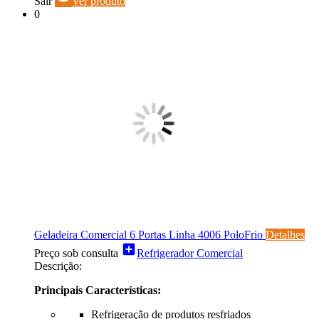
Sair
Ver produto
0
Geladeira Comercial 6 Portas Linha 4006 PoloFrio
Detalhes
add_box
Preço sob consulta
Refrigerador Comercial
Descrição:
Principais Características:
Refrigeração de produtos resfriados