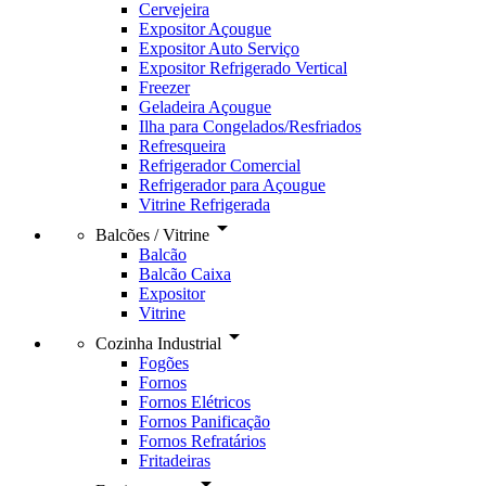
Cervejeira
Expositor Açougue
Expositor Auto Serviço
Expositor Refrigerado Vertical
Freezer
Geladeira Açougue
Ilha para Congelados/Resfriados
Refresqueira
Refrigerador Comercial
Refrigerador para Açougue
Vitrine Refrigerada
arrow_drop_down
Balcões / Vitrine
Balcão
Balcão Caixa
Expositor
Vitrine
arrow_drop_down
Cozinha Industrial
Fogões
Fornos
Fornos Elétricos
Fornos Panificação
Fornos Refratários
Fritadeiras
arrow_drop_down