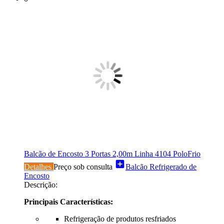
Balcão de Encosto 3 Portas 2,00m Linha 4104 PoloFrio
add_box
Detalhes
Preço sob consulta
Balcão Refrigerado de
Encosto
Descrição:
Principais Características:
Refrigeração de produtos resfriados