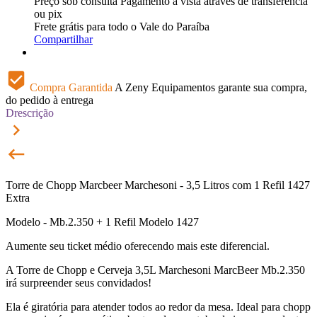
Preço sob consulta
Pagamento à vista através de transferência
ou pix
Frete grátis para todo o Vale do Paraíba
Compartilhar
beenhere
Compra Garantida
A Zeny Equipamentos garante sua compra,
do pedido à entrega
Drescrição
keyboard_arrow_right
keyboard_backspace
Torre de Chopp Marcbeer Marchesoni - 3,5 Litros com 1 Refil 1427
Extra
Modelo - Mb.2.350 + 1 Refil Modelo 1427
Aumente seu ticket médio oferecendo mais este diferencial.
A Torre de Chopp e Cerveja 3,5L Marchesoni MarcBeer Mb.2.350
irá surpreender seus convidados!
Ela é giratória para atender todos ao redor da mesa. Ideal para chopp