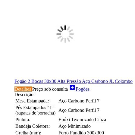
Fogão 2 Bocas 30x30 Alta Pressão Aço Carbono JL Colombo
add_box
Detalhes
Preço sob consulta
Fogões
Descrição:
Mesa Estampada:
Aço Carbono Perfil 7
Pés Estampados "L"
Aço Carbono Perfil 7
(sapatas de borracha)
Pintura:
Epóxi Texturizado Cinza
Bandeja Coletora:
Aço Minimizado
Grelha (mm):
Ferro Fundido 300x300