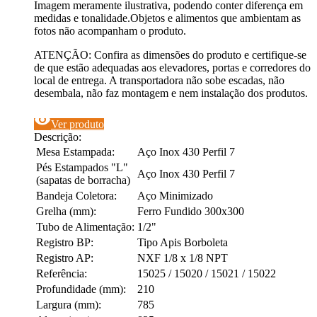
Imagem meramente ilustrativa, podendo conter diferença em
medidas e tonalidade.Objetos e alimentos que ambientam as
fotos não acompanham o produto.
ATENÇÃO: Confira as dimensões do produto e certifique-se
de que estão adequadas aos elevadores, portas e corredores do
local de entrega. A transportadora não sobe escadas, não
desembala, não faz montagem e nem instalação dos produtos.
visibility
Ver produto
Descrição:
Mesa Estampada:
Aço Inox 430 Perfil 7
Pés Estampados "L"
Aço Inox 430 Perfil 7
(sapatas de borracha)
Bandeja Coletora:
Aço Minimizado
Grelha (mm):
Ferro Fundido 300x300
Tubo de Alimentação:
1/2"
Registro BP:
Tipo Apis Borboleta
Registro AP:
NXF 1/8 x 1/8 NPT
Referência:
15025 / 15020 / 15021 / 15022
Profundidade (mm):
210
Largura (mm):
785