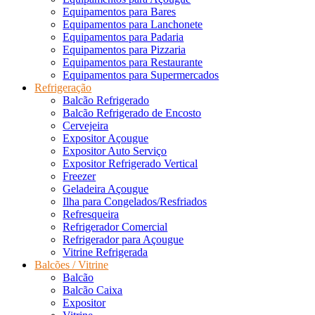
Equipamentos para Bares
Equipamentos para Lanchonete
Equipamentos para Padaria
Equipamentos para Pizzaria
Equipamentos para Restaurante
Equipamentos para Supermercados
Refrigeração
Balcão Refrigerado
Balcão Refrigerado de Encosto
Cervejeira
Expositor Açougue
Expositor Auto Serviço
Expositor Refrigerado Vertical
Freezer
Geladeira Açougue
Ilha para Congelados/Resfriados
Refresqueira
Refrigerador Comercial
Refrigerador para Açougue
Vitrine Refrigerada
Balcões / Vitrine
Balcão
Balcão Caixa
Expositor