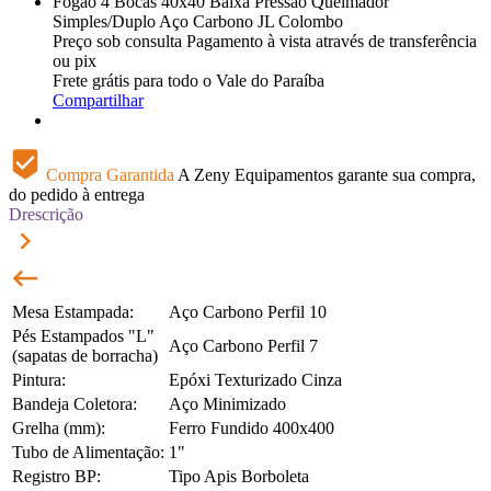
Fogão 4 Bocas 40x40 Baixa Pressão Queimador
Simples/Duplo Aço Carbono JL Colombo
Preço sob consulta
Pagamento à vista através de transferência
ou pix
Frete grátis para todo o Vale do Paraíba
Compartilhar
beenhere
Compra Garantida
A Zeny Equipamentos garante sua compra,
do pedido à entrega
Drescrição
keyboard_arrow_right
keyboard_backspace
Mesa Estampada:
Aço Carbono Perfil 10
Pés Estampados "L"
Aço Carbono Perfil 7
(sapatas de borracha)
Pintura:
Epóxi Texturizado Cinza
Bandeja Coletora:
Aço Minimizado
Grelha (mm):
Ferro Fundido 400x400
Tubo de Alimentação:
1"
Registro BP:
Tipo Apis Borboleta