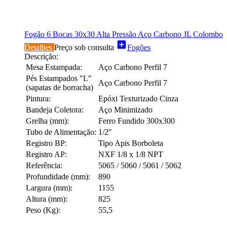
Fogão 6 Bocas 30x30 Alta Pressão Aço Carbono JL Colombo
add_box
Detalhes
Preço sob consulta
Fogões
Descrição:
Mesa Estampada:
Aço Carbono Perfil 7
Pés Estampados "L"
Aço Carbono Perfil 7
(sapatas de borracha)
Pintura:
Epóxi Texturizado Cinza
Bandeja Coletora:
Aço Minimizado
Grelha (mm):
Ferro Fundido 300x300
Tubo de Alimentação:
1/2"
Registro BP:
Tipo Apis Borboleta
Registro AP:
NXF 1/8 x 1/8 NPT
Referência:
5065 / 5060 / 5061 / 5062
Profundidade (mm):
890
Largura (mm):
1155
Altura (mm):
825
Peso (Kg):
55,5