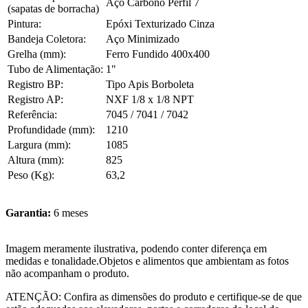
Aço Carbono Perfil 7
(sapatas de borracha)
Pintura:
Epóxi Texturizado Cinza
Bandeja Coletora:
Aço Minimizado
Grelha (mm):
Ferro Fundido 400x400
Tubo de Alimentação:
1"
Registro BP:
Tipo Apis Borboleta
Registro AP:
NXF 1/8 x 1/8 NPT
Referência:
7045 / 7041 / 7042
Profundidade (mm):
1210
Largura (mm):
1085
Altura (mm):
825
Peso (Kg):
63,2
Garantia:
6 meses
Imagem meramente ilustrativa, podendo conter diferença em
medidas e tonalidade.Objetos e alimentos que ambientam as fotos
não acompanham o produto.
ATENÇÃO: Confira as dimensões do produto e certifique-se de que