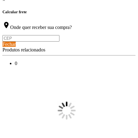
Calcular frete
location_on
Onde quer receber sua compra?
Fechar
Produtos relacionados
0