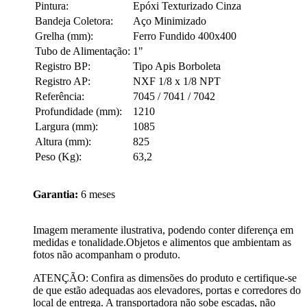
Pintura:
Epóxi Texturizado Cinza
Bandeja Coletora:
Aço Minimizado
Grelha (mm):
Ferro Fundido 400x400
Tubo de Alimentação:
1"
Registro BP:
Tipo Apis Borboleta
Registro AP:
NXF 1/8 x 1/8 NPT
Referência:
7045 / 7041 / 7042
Profundidade (mm):
1210
Largura (mm):
1085
Altura (mm):
825
Peso (Kg):
63,2
Garantia:
6 meses
Imagem meramente ilustrativa, podendo conter diferença em
medidas e tonalidade.Objetos e alimentos que ambientam as
fotos não acompanham o produto.
ATENÇÃO: Confira as dimensões do produto e certifique-se
de que estão adequadas aos elevadores, portas e corredores do
local de entrega. A transportadora não sobe escadas, não