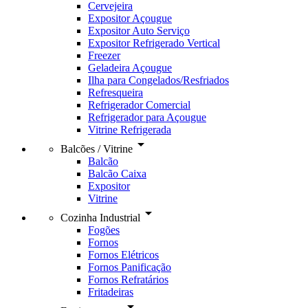
Cervejeira
Expositor Açougue
Expositor Auto Serviço
Expositor Refrigerado Vertical
Freezer
Geladeira Açougue
Ilha para Congelados/Resfriados
Refresqueira
Refrigerador Comercial
Refrigerador para Açougue
Vitrine Refrigerada
arrow_drop_down
Balcões / Vitrine
Balcão
Balcão Caixa
Expositor
Vitrine
arrow_drop_down
Cozinha Industrial
Fogões
Fornos
Fornos Elétricos
Fornos Panificação
Fornos Refratários
Fritadeiras
arrow_drop_down