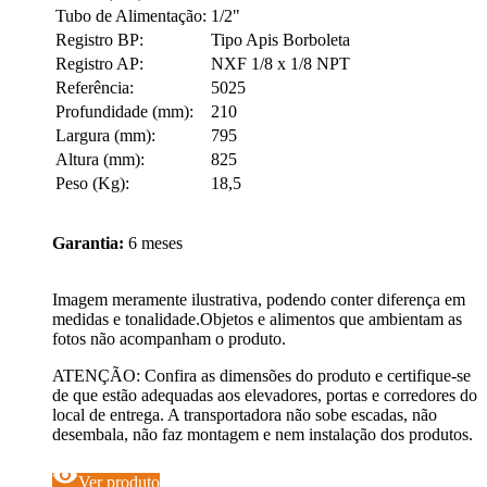
Tubo de Alimentação:
1/2"
Registro BP:
Tipo Apis Borboleta
Registro AP:
NXF 1/8 x 1/8 NPT
Referência:
5025
Profundidade (mm):
210
Largura (mm):
795
Altura (mm):
825
Peso (Kg):
18,5
Garantia:
6 meses
Imagem meramente ilustrativa, podendo conter diferença em
medidas e tonalidade.Objetos e alimentos que ambientam as
fotos não acompanham o produto.
ATENÇÃO: Confira as dimensões do produto e certifique-se
de que estão adequadas aos elevadores, portas e corredores do
local de entrega. A transportadora não sobe escadas, não
desembala, não faz montagem e nem instalação dos produtos.
visibility
Ver produto