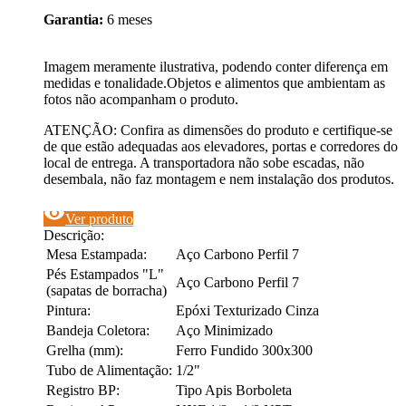
Garantia:
6 meses
Imagem meramente ilustrativa, podendo conter diferença em
medidas e tonalidade.Objetos e alimentos que ambientam as
fotos não acompanham o produto.
ATENÇÃO: Confira as dimensões do produto e certifique-se
de que estão adequadas aos elevadores, portas e corredores do
local de entrega. A transportadora não sobe escadas, não
desembala, não faz montagem e nem instalação dos produtos.
visibility
Ver produto
Descrição:
Mesa Estampada:
Aço Carbono Perfil 7
Pés Estampados "L"
Aço Carbono Perfil 7
(sapatas de borracha)
Pintura:
Epóxi Texturizado Cinza
Bandeja Coletora:
Aço Minimizado
Grelha (mm):
Ferro Fundido 300x300
Tubo de Alimentação:
1/2"
Registro BP:
Tipo Apis Borboleta