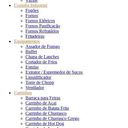
Vitrine
Cozinha Industrial
Fogões
Fornos
Fornos Elétricos
Fornos Panificação
Fornos Refratários
Fritadeiras
Equipamentos
Assador de Frango
Buffet
Chapa de Lanches
Cortador de Frios
Estufas
Extrator / Espremedor de Sucos
Liquidificador
Torre de Chopp
Ventilador
Carrinhos
Barraca para Feiras
Carrinho de Açai
Carrinho de Batata Frita
Carrinho de Churrasco
Carrinho de Churrasco Grego
Carrinho de Hot Dog