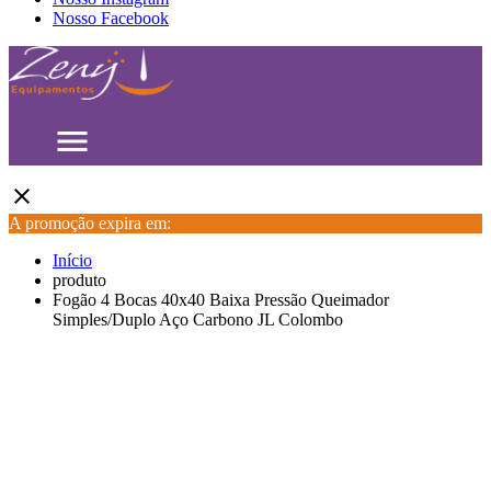
Nosso Facebook
menu
close
A promoção expira em:
Início
produto
Fogão 4 Bocas 40x40 Baixa Pressão Queimador
Simples/Duplo Aço Carbono JL Colombo