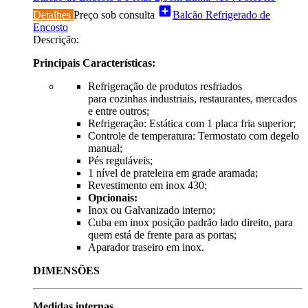
add_box
Detalhes
Preço sob consulta
Balcão Refrigerado de
Encosto
Descrição:
Principais Características:
Refrigeração de produtos resfriados
para cozinhas industriais, restaurantes, mercados
e entre outros;
Refrigeração: Estática com 1 placa fria superior;
Controle de temperatura: Termostato com degelo
manual;
Pés reguláveis;
1 nível de prateleira em grade aramada;
Revestimento em inox 430;
Opcionais:
Inox ou Galvanizado interno;
Cuba em inox posição padrão lado direito, para
quem está de frente para as portas;
Aparador traseiro em inox.
DIMENSÕES
Medidas internas