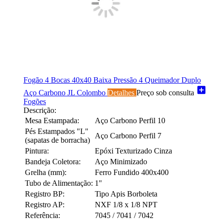
Fogão 4 Bocas 40x40 Baixa Pressão 4 Queimador Duplo
add_box
Aço Carbono JL Colombo
Detalhes
Preço sob consulta
Fogões
Descrição:
Mesa Estampada:
Aço Carbono Perfil 10
Pés Estampados "L"
Aço Carbono Perfil 7
(sapatas de borracha)
Pintura:
Epóxi Texturizado Cinza
Bandeja Coletora:
Aço Minimizado
Grelha (mm):
Ferro Fundido 400x400
Tubo de Alimentação:
1"
Registro BP:
Tipo Apis Borboleta
Registro AP:
NXF 1/8 x 1/8 NPT
Referência:
7045 / 7041 / 7042