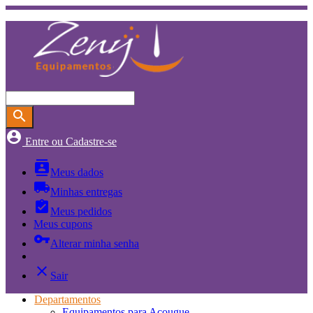
search
account_circle
Entre ou Cadastre-se
contacts
Meus dados
local_shipping
Minhas entregas
assignment_turned_in
Meus pedidos
Meus cupons
vpn_key
Alterar minha senha
close
Sair
Departamentos
Equipamentos para Açougue