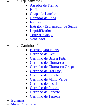
Equipamentos
Assador de Frango
Buffet
Chapa de Lanches
Cortador de Frios
Estufas
Extrator / Espremedor de Sucos
Liquidificador
Torre de Chopp
Ventilador
arrow_drop_down
Carrinhos
Barraca para Feiras
Carrinho de Açai
Carrinho de Batata Frita
Carrinho de Churrasco
Carrinho de Churrasco Grego
Carrinho de Hot Dog
Carrinho de Lanche
Carrinho de Milho Verde
Carrinho de Pastel
Carrinho de Pipoca
Carrinho de Sorvete
Carrinho de Tapioca
Balanças
Nosso Instagram