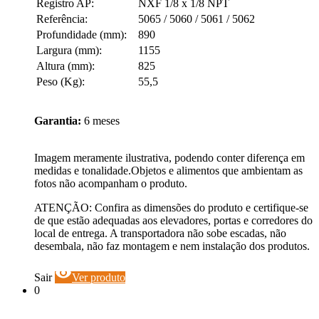
Registro AP:
NXF 1/8 x 1/8 NPT
Referência:
5065 / 5060 / 5061 / 5062
Profundidade (mm):
890
Largura (mm):
1155
Altura (mm):
825
Peso (Kg):
55,5
Garantia:
6 meses
Imagem meramente ilustrativa, podendo conter diferença em
medidas e tonalidade.Objetos e alimentos que ambientam as
fotos não acompanham o produto.
ATENÇÃO: Confira as dimensões do produto e certifique-se
de que estão adequadas aos elevadores, portas e corredores do
local de entrega. A transportadora não sobe escadas, não
desembala, não faz montagem e nem instalação dos produtos.
visibility
Sair
Ver produto
0