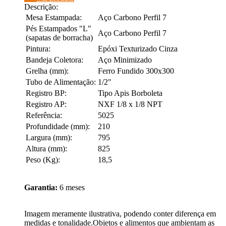
Descrição:
Mesa Estampada:
Aço Carbono Perfil 7
Pés Estampados "L"
Aço Carbono Perfil 7
(sapatas de borracha)
Pintura:
Epóxi Texturizado Cinza
Bandeja Coletora:
Aço Minimizado
Grelha (mm):
Ferro Fundido 300x300
Tubo de Alimentação:
1/2"
Registro BP:
Tipo Apis Borboleta
Registro AP:
NXF 1/8 x 1/8 NPT
Referência:
5025
Profundidade (mm):
210
Largura (mm):
795
Altura (mm):
825
Peso (Kg):
18,5
Garantia:
6 meses
Imagem meramente ilustrativa, podendo conter diferença em
medidas e tonalidade.Objetos e alimentos que ambientam as