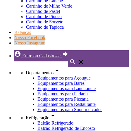
Carrinho de Lanche
Carrinho de Milho Verde
Carrinho de Pastel
Carrinho de Pipoca
Carrinho de Sorvete
Carrinho de Tapioca
Balanças
Nosso Facebook
Nosso Instagram
account_circle
forward
Entre ou Cadastre-se
search
close
arrow_drop_down
Departamentos
Equipamentos para Açougue
Equipamentos para Bares
Equipamentos para Lanchonete
Equipamentos para Padaria
Equipamentos para Pizzaria
Equipamentos para Restaurante
Equipamentos para Supermercados
arrow_drop_down
Refrigeração
Balcão Refrigerado
Balcão Refrigerado de Encosto