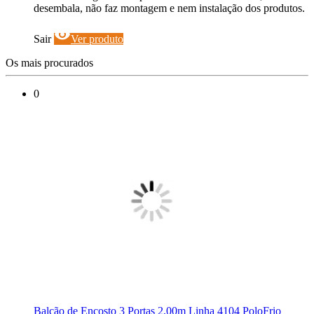
desembala, não faz montagem e nem instalação dos produtos.
visibility
Sair
Ver produto
Os mais procurados
0
Balcão de Encosto 3 Portas 2,00m Linha 4104 PoloFrio