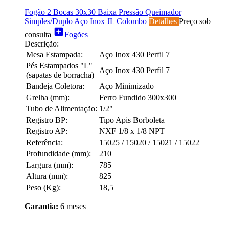
Fogão 2 Bocas 30x30 Baixa Pressão Queimador
Simples/Duplo Aço Inox JL Colombo
Detalhes
Preço sob
add_box
consulta
Fogões
Descrição:
Mesa Estampada:
Aço Inox 430 Perfil 7
Pés Estampados "L"
Aço Inox 430 Perfil 7
(sapatas de borracha)
Bandeja Coletora:
Aço Minimizado
Grelha (mm):
Ferro Fundido 300x300
Tubo de Alimentação:
1/2"
Registro BP:
Tipo Apis Borboleta
Registro AP:
NXF 1/8 x 1/8 NPT
Referência:
15025 / 15020 / 15021 / 15022
Profundidade (mm):
210
Largura (mm):
785
Altura (mm):
825
Peso (Kg):
18,5
Garantia:
6 meses