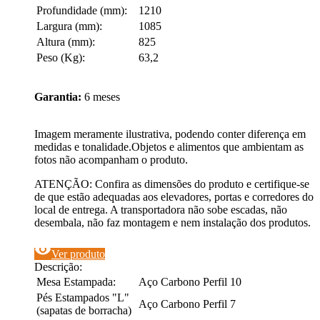
Profundidade (mm):
1210
Largura (mm):
1085
Altura (mm):
825
Peso (Kg):
63,2
Garantia:
6 meses
Imagem meramente ilustrativa, podendo conter diferença em
medidas e tonalidade.Objetos e alimentos que ambientam as
fotos não acompanham o produto.
ATENÇÃO: Confira as dimensões do produto e certifique-se
de que estão adequadas aos elevadores, portas e corredores do
local de entrega. A transportadora não sobe escadas, não
desembala, não faz montagem e nem instalação dos produtos.
visibility
Ver produto
Descrição:
Mesa Estampada:
Aço Carbono Perfil 10
Pés Estampados "L"
Aço Carbono Perfil 7
(sapatas de borracha)