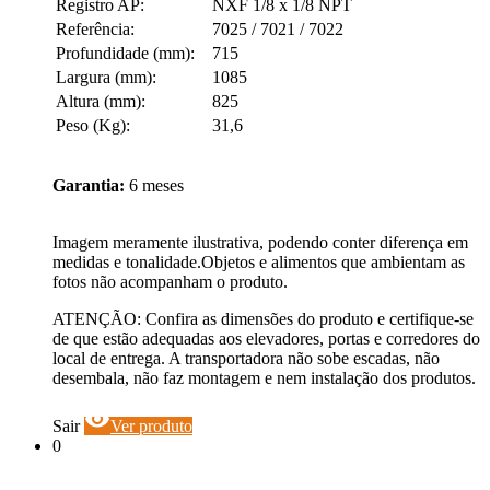
Registro AP:
NXF 1/8 x 1/8 NPT
Referência:
7025 / 7021 / 7022
Profundidade (mm):
715
Largura (mm):
1085
Altura (mm):
825
Peso (Kg):
31,6
Garantia:
6 meses
Imagem meramente ilustrativa, podendo conter diferença em
medidas e tonalidade.Objetos e alimentos que ambientam as
fotos não acompanham o produto.
ATENÇÃO: Confira as dimensões do produto e certifique-se
de que estão adequadas aos elevadores, portas e corredores do
local de entrega. A transportadora não sobe escadas, não
desembala, não faz montagem e nem instalação dos produtos.
visibility
Sair
Ver produto
0