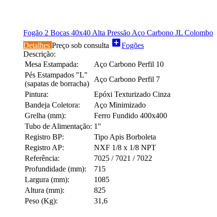
Fogão 2 Bocas 40x40 Alta Pressão Aço Carbono JL Colombo
add_box
Detalhes
Preço sob consulta
Fogões
Descrição:
Mesa Estampada:
Aço Carbono Perfil 10
Pés Estampados "L"
Aço Carbono Perfil 7
(sapatas de borracha)
Pintura:
Epóxi Texturizado Cinza
Bandeja Coletora:
Aço Minimizado
Grelha (mm):
Ferro Fundido 400x400
Tubo de Alimentação:
1"
Registro BP:
Tipo Apis Borboleta
Registro AP:
NXF 1/8 x 1/8 NPT
Referência:
7025 / 7021 / 7022
Profundidade (mm):
715
Largura (mm):
1085
Altura (mm):
825
Peso (Kg):
31,6