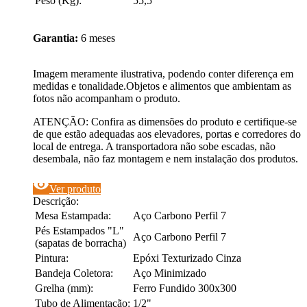
Peso (Kg):
55,5
Garantia:
6 meses
Imagem meramente ilustrativa, podendo conter diferença em
medidas e tonalidade.Objetos e alimentos que ambientam as
fotos não acompanham o produto.
ATENÇÃO: Confira as dimensões do produto e certifique-se
de que estão adequadas aos elevadores, portas e corredores do
local de entrega. A transportadora não sobe escadas, não
desembala, não faz montagem e nem instalação dos produtos.
visibility
Ver produto
Descrição:
Mesa Estampada:
Aço Carbono Perfil 7
Pés Estampados "L"
Aço Carbono Perfil 7
(sapatas de borracha)
Pintura:
Epóxi Texturizado Cinza
Bandeja Coletora:
Aço Minimizado
Grelha (mm):
Ferro Fundido 300x300
Tubo de Alimentação:
1/2"