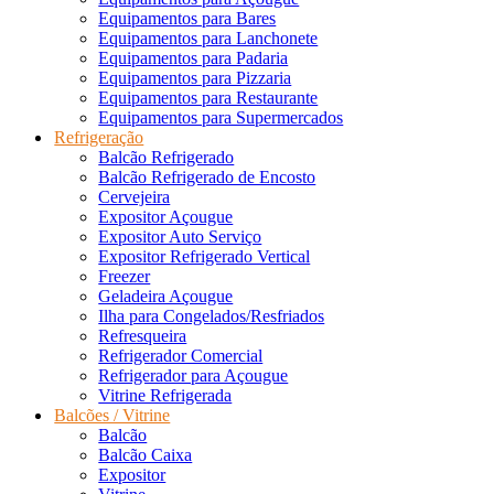
Equipamentos para Bares
Equipamentos para Lanchonete
Equipamentos para Padaria
Equipamentos para Pizzaria
Equipamentos para Restaurante
Equipamentos para Supermercados
Refrigeração
Balcão Refrigerado
Balcão Refrigerado de Encosto
Cervejeira
Expositor Açougue
Expositor Auto Serviço
Expositor Refrigerado Vertical
Freezer
Geladeira Açougue
Ilha para Congelados/Resfriados
Refresqueira
Refrigerador Comercial
Refrigerador para Açougue
Vitrine Refrigerada
Balcões / Vitrine
Balcão
Balcão Caixa
Expositor