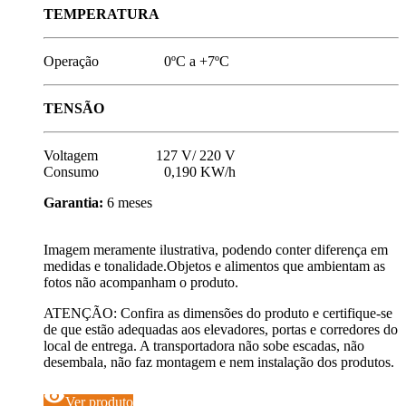
TEMPERATURA
Operação 0ºC a +7ºC
TENSÃO
Voltagem 127 V/ 220 V
Consumo 0,190 KW/h
Garantia:
6 meses
Imagem meramente ilustrativa, podendo conter diferença em
medidas e tonalidade.Objetos e alimentos que ambientam as
fotos não acompanham o produto.
ATENÇÃO: Confira as dimensões do produto e certifique-se
de que estão adequadas aos elevadores, portas e corredores do
local de entrega. A transportadora não sobe escadas, não
desembala, não faz montagem e nem instalação dos produtos.
visibility
Ver produto