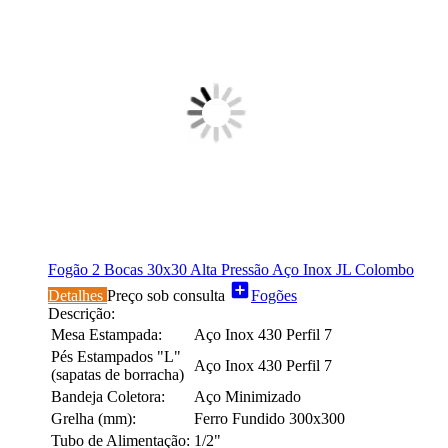
Fogão 2 Bocas 30x30 Alta Pressão Aço Inox JL Colombo
add_box
Detalhes
Preço sob consulta
Fogões
Descrição:
Mesa Estampada:
Aço Inox 430 Perfil 7
Pés Estampados "L"
Aço Inox 430 Perfil 7
(sapatas de borracha)
Bandeja Coletora:
Aço Minimizado
Grelha (mm):
Ferro Fundido 300x300
Tubo de Alimentação:
1/2"