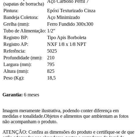
Aço Carbono Perfil 7
(sapatas de borracha)
Pintura:
Epóxi Texturizado Cinza
Bandeja Coletora:
Aço Minimizado
Grelha (mm):
Ferro Fundido 300x300
Tubo de Alimentação:
1/2"
Registro BP:
Tipo Apis Borboleta
Registro AP:
NXF 1/8 x 1/8 NPT
Referência:
5025
Profundidade (mm):
210
Largura (mm):
795
Altura (mm):
825
Peso (Kg):
18,5
Garantia:
6 meses
Imagem meramente ilustrativa, podendo conter diferença em
medidas e tonalidade.Objetos e alimentos que ambientam as fotos
não acompanham o produto.
ATENÇÃO: Confira as dimensões do produto e certifique-se de que