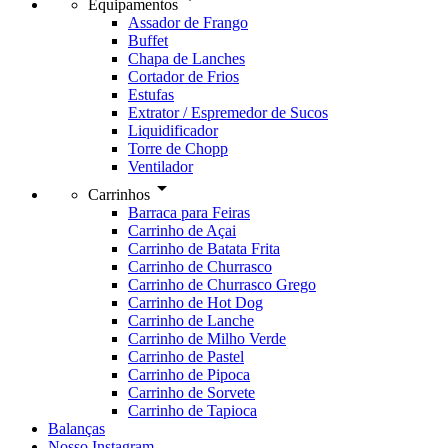
Equipamentos
Assador de Frango
Buffet
Chapa de Lanches
Cortador de Frios
Estufas
Extrator / Espremedor de Sucos
Liquidificador
Torre de Chopp
Ventilador
arrow_drop_down
Carrinhos
Barraca para Feiras
Carrinho de Açai
Carrinho de Batata Frita
Carrinho de Churrasco
Carrinho de Churrasco Grego
Carrinho de Hot Dog
Carrinho de Lanche
Carrinho de Milho Verde
Carrinho de Pastel
Carrinho de Pipoca
Carrinho de Sorvete
Carrinho de Tapioca
Balanças
Nosso Instagram