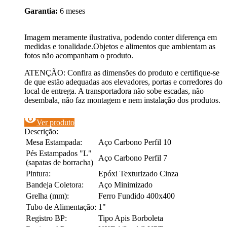
Garantia:
6 meses
Imagem meramente ilustrativa, podendo conter diferença em
medidas e tonalidade.Objetos e alimentos que ambientam as
fotos não acompanham o produto.
ATENÇÃO: Confira as dimensões do produto e certifique-se
de que estão adequadas aos elevadores, portas e corredores do
local de entrega. A transportadora não sobe escadas, não
desembala, não faz montagem e nem instalação dos produtos.
visibility
Ver produto
Descrição:
Mesa Estampada:
Aço Carbono Perfil 10
Pés Estampados "L"
Aço Carbono Perfil 7
(sapatas de borracha)
Pintura:
Epóxi Texturizado Cinza
Bandeja Coletora:
Aço Minimizado
Grelha (mm):
Ferro Fundido 400x400
Tubo de Alimentação:
1"
Registro BP:
Tipo Apis Borboleta