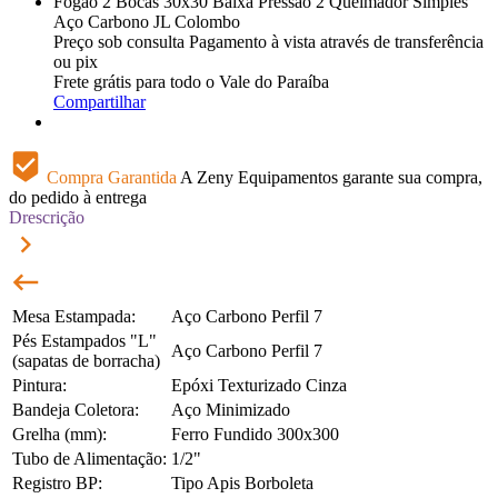
Fogão 2 Bocas 30x30 Baixa Pressão 2 Queimador Simples
Aço Carbono JL Colombo
Preço sob consulta
Pagamento à vista através de transferência
ou pix
Frete grátis para todo o Vale do Paraíba
Compartilhar
beenhere
Compra Garantida
A Zeny Equipamentos garante sua compra,
do pedido à entrega
Drescrição
keyboard_arrow_right
keyboard_backspace
Mesa Estampada:
Aço Carbono Perfil 7
Pés Estampados "L"
Aço Carbono Perfil 7
(sapatas de borracha)
Pintura:
Epóxi Texturizado Cinza
Bandeja Coletora:
Aço Minimizado
Grelha (mm):
Ferro Fundido 300x300
Tubo de Alimentação:
1/2"
Registro BP:
Tipo Apis Borboleta