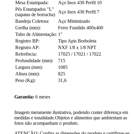
Mesa Estampada:
Aço Inox 430 Perfil 10
Pés Estampados "L"
Aço Inox 430 Perfil 7
(sapatas de borracha)
Bandeja Coletora:
Aço Minimizado
Grelha (mm):
Ferro Fundido 400x400
Tubo de Alimentação:
1"
Registro BP:
Tipo Apis Borboleta
Registro AP:
NXF 1/8 x 1/8 NPT
Referência:
17025 / 17021 / 17022
Profundidade (mm):
715
Largura (mm):
1085
Altura (mm):
825
Peso (Kg):
31,6
Garantia:
6 meses
Imagem meramente ilustrativa, podendo conter diferença em
medidas e tonalidade.Objetos e alimentos que ambientam as
fotos não acompanham o produto.
ATENÇÃO: Confira as dimensões do produto e certifique-se