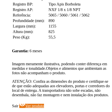
Registro BP:
Tipo Apis Borboleta
Registro AP:
NXF 1/8 x 1/8 NPT
Referência:
5065 / 5060 / 5061 / 5062
Profundidade (mm):
890
Largura (mm):
1155
Altura (mm):
825
Peso (Kg):
55,5
Garantia:
6 meses
Imagem meramente ilustrativa, podendo conter diferença em
medidas e tonalidade.Objetos e alimentos que ambientam as
fotos não acompanham o produto.
ATENÇÃO: Confira as dimensões do produto e certifique-se
de que estão adequadas aos elevadores, portas e corredores do
local de entrega. A transportadora não sobe escadas, não
desembala, não faz montagem e nem instalação dos produtos.
visibility
Sair
Ver produto