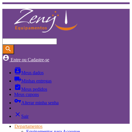
search
account_circle
Entre ou Cadastre-se
contacts
Meus dados
local_shipping
Minhas entregas
assignment_turned_in
Meus pedidos
Meus cupons
vpn_key
Alterar minha senha
close
Sair
Departamentos
Equipamentos para Açougue