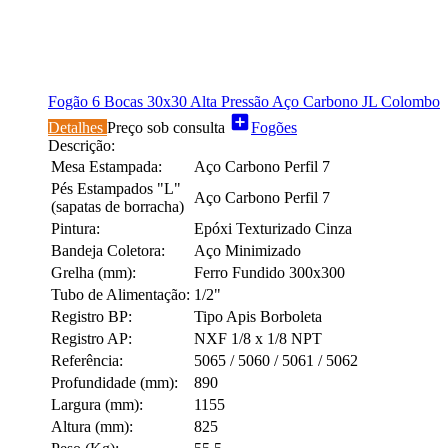
Fogão 6 Bocas 30x30 Alta Pressão Aço Carbono JL Colombo
add_box
Detalhes
Preço sob consulta
Fogões
Descrição:
Mesa Estampada:
Aço Carbono Perfil 7
Pés Estampados "L"
Aço Carbono Perfil 7
(sapatas de borracha)
Pintura:
Epóxi Texturizado Cinza
Bandeja Coletora:
Aço Minimizado
Grelha (mm):
Ferro Fundido 300x300
Tubo de Alimentação:
1/2"
Registro BP:
Tipo Apis Borboleta
Registro AP:
NXF 1/8 x 1/8 NPT
Referência:
5065 / 5060 / 5061 / 5062
Profundidade (mm):
890
Largura (mm):
1155
Altura (mm):
825