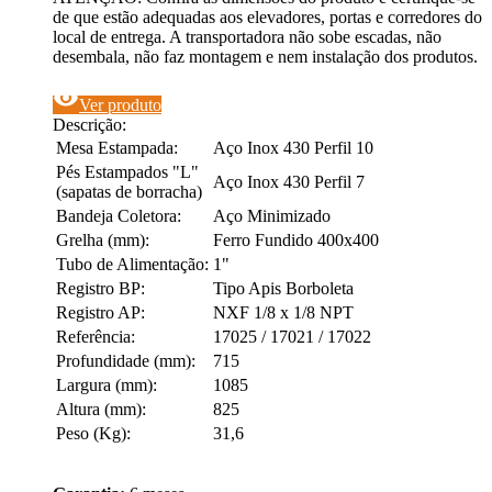
de que estão adequadas aos elevadores, portas e corredores do
local de entrega. A transportadora não sobe escadas, não
desembala, não faz montagem e nem instalação dos produtos.
visibility
Ver produto
Descrição:
Mesa Estampada:
Aço Inox 430 Perfil 10
Pés Estampados "L"
Aço Inox 430 Perfil 7
(sapatas de borracha)
Bandeja Coletora:
Aço Minimizado
Grelha (mm):
Ferro Fundido 400x400
Tubo de Alimentação:
1"
Registro BP:
Tipo Apis Borboleta
Registro AP:
NXF 1/8 x 1/8 NPT
Referência:
17025 / 17021 / 17022
Profundidade (mm):
715
Largura (mm):
1085
Altura (mm):
825
Peso (Kg):
31,6