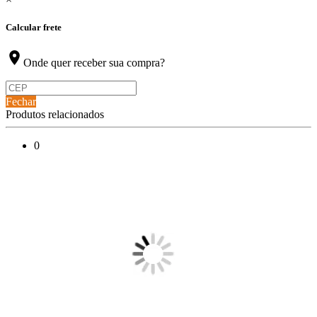
Calcular frete
location_on
Onde quer receber sua compra?
Fechar
Produtos relacionados
0