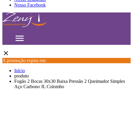
Nosso Facebook
menu
close
A promoção expira em:
Início
produto
Fogão 2 Bocas 30x30 Baixa Pressão 2 Queimador Simples
Aço Carbono JL Colombo