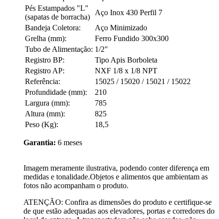
Pés Estampados "L"
Aço Inox 430 Perfil 7
(sapatas de borracha)
Bandeja Coletora:
Aço Minimizado
Grelha (mm):
Ferro Fundido 300x300
Tubo de Alimentação:
1/2"
Registro BP:
Tipo Apis Borboleta
Registro AP:
NXF 1/8 x 1/8 NPT
Referência:
15025 / 15020 / 15021 / 15022
Profundidade (mm):
210
Largura (mm):
785
Altura (mm):
825
Peso (Kg):
18,5
Garantia:
6 meses
Imagem meramente ilustrativa, podendo conter diferença em
medidas e tonalidade.Objetos e alimentos que ambientam as
fotos não acompanham o produto.
ATENÇÃO: Confira as dimensões do produto e certifique-se
de que estão adequadas aos elevadores, portas e corredores do