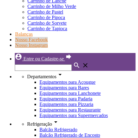
Carrinho de Lanche
Carrinho de Milho Verde
Carrinho de Pastel
Carrinho de Pipoca
Carrinho de Sorvete
Carrinho de Tapioca
Balanças
Nosso Facebook
Nosso Instagram
account_circle
forward
Entre ou Cadastre-se
search
close
arrow_drop_down
Departamentos
Equipamentos para Açougue
Equipamentos para Bares
Equipamentos para Lanchonete
Equipamentos para Padaria
Equipamentos para Pizzaria
Equipamentos para Restaurante
Equipamentos para Supermercados
arrow_drop_down
Refrigeração
Balcão Refrigerado
Balcão Refrigerado de Encosto