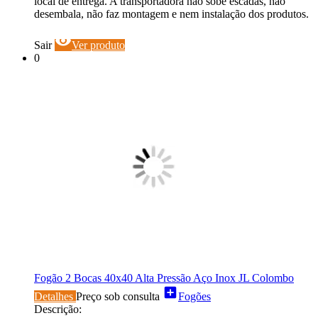
local de entrega. A transportadora não sobe escadas, não
desembala, não faz montagem e nem instalação dos produtos.
visibility
Sair
Ver produto
0
Fogão 2 Bocas 40x40 Alta Pressão Aço Inox JL Colombo
add_box
Detalhes
Preço sob consulta
Fogões
Descrição: