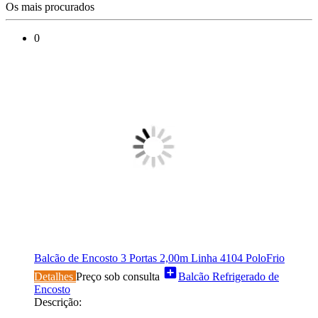
Os mais procurados
0
Balcão de Encosto 3 Portas 2,00m Linha 4104 PoloFrio
add_box
Detalhes
Preço sob consulta
Balcão Refrigerado de
Encosto
Descrição: