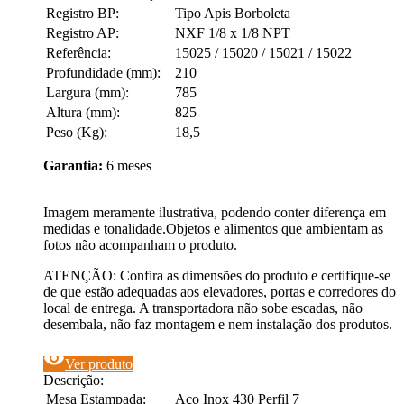
Registro BP:
Tipo Apis Borboleta
Registro AP:
NXF 1/8 x 1/8 NPT
Referência:
15025 / 15020 / 15021 / 15022
Profundidade (mm):
210
Largura (mm):
785
Altura (mm):
825
Peso (Kg):
18,5
Garantia:
6 meses
Imagem meramente ilustrativa, podendo conter diferença em
medidas e tonalidade.Objetos e alimentos que ambientam as
fotos não acompanham o produto.
ATENÇÃO: Confira as dimensões do produto e certifique-se
de que estão adequadas aos elevadores, portas e corredores do
local de entrega. A transportadora não sobe escadas, não
desembala, não faz montagem e nem instalação dos produtos.
visibility
Ver produto
Descrição:
Mesa Estampada:
Aço Inox 430 Perfil 7