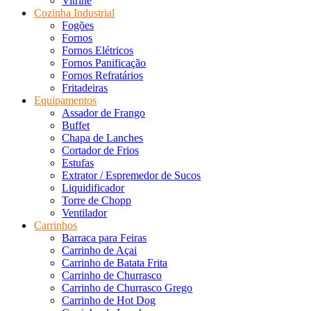
Vitrine
Cozinha Industrial
Fogões
Fornos
Fornos Elétricos
Fornos Panificação
Fornos Refratários
Fritadeiras
Equipamentos
Assador de Frango
Buffet
Chapa de Lanches
Cortador de Frios
Estufas
Extrator / Espremedor de Sucos
Liquidificador
Torre de Chopp
Ventilador
Carrinhos
Barraca para Feiras
Carrinho de Açai
Carrinho de Batata Frita
Carrinho de Churrasco
Carrinho de Churrasco Grego
Carrinho de Hot Dog