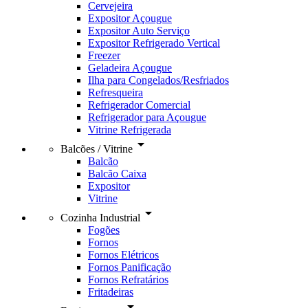
Cervejeira
Expositor Açougue
Expositor Auto Serviço
Expositor Refrigerado Vertical
Freezer
Geladeira Açougue
Ilha para Congelados/Resfriados
Refresqueira
Refrigerador Comercial
Refrigerador para Açougue
Vitrine Refrigerada
arrow_drop_down
Balcões / Vitrine
Balcão
Balcão Caixa
Expositor
Vitrine
arrow_drop_down
Cozinha Industrial
Fogões
Fornos
Fornos Elétricos
Fornos Panificação
Fornos Refratários
Fritadeiras
arrow_drop_down