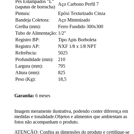
Pés Estampados "L"
Aço Carbono Perfil 7
(sapatas de borracha)
Pintura:
Epóxi Texturizado Cinza
Bandeja Coletora:
Aço Minimizado
Grelha (mm):
Ferro Fundido 300x300
Tubo de Alimentação:
1/2"
Registro BP:
Tipo Apis Borboleta
Registro AP:
NXF 1/8 x 1/8 NPT
Referência:
5025
Profundidade (mm):
210
Largura (mm):
795
Altura (mm):
825
Peso (Kg):
18,5
Garantia:
6 meses
Imagem meramente ilustrativa, podendo conter diferença em
medidas e tonalidade.Objetos e alimentos que ambientam as
fotos não acompanham o produto.
ATENÇÃO: Confira as dimensões do produto e certifique-se