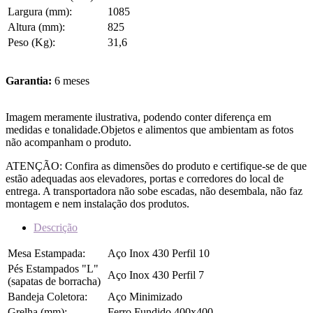
Largura (mm):
1085
Altura (mm):
825
Peso (Kg):
31,6
Garantia:
6 meses
Imagem meramente ilustrativa, podendo conter diferença em
medidas e tonalidade.Objetos e alimentos que ambientam as fotos
não acompanham o produto.
ATENÇÃO: Confira as dimensões do produto e certifique-se de que
estão adequadas aos elevadores, portas e corredores do local de
entrega. A transportadora não sobe escadas, não desembala, não faz
montagem e nem instalação dos produtos.
Descrição
Mesa Estampada:
Aço Inox 430 Perfil 10
Pés Estampados "L"
Aço Inox 430 Perfil 7
(sapatas de borracha)
Bandeja Coletora:
Aço Minimizado
Grelha (mm):
Ferro Fundido 400x400