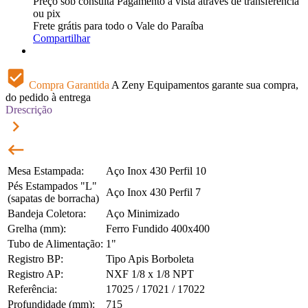
Preço sob consulta
Pagamento à vista através de transferência
ou pix
Frete grátis para todo o Vale do Paraíba
Compartilhar
beenhere
Compra Garantida
A Zeny Equipamentos garante sua compra,
do pedido à entrega
Drescrição
keyboard_arrow_right
keyboard_backspace
Mesa Estampada:
Aço Inox 430 Perfil 10
Pés Estampados "L"
Aço Inox 430 Perfil 7
(sapatas de borracha)
Bandeja Coletora:
Aço Minimizado
Grelha (mm):
Ferro Fundido 400x400
Tubo de Alimentação:
1"
Registro BP:
Tipo Apis Borboleta
Registro AP:
NXF 1/8 x 1/8 NPT
Referência:
17025 / 17021 / 17022
Profundidade (mm):
715