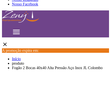
Nosso Facebook
menu
close
A promoção expira em:
Início
produto
Fogão 2 Bocas 40x40 Alta Pressão Aço Inox JL Colombo