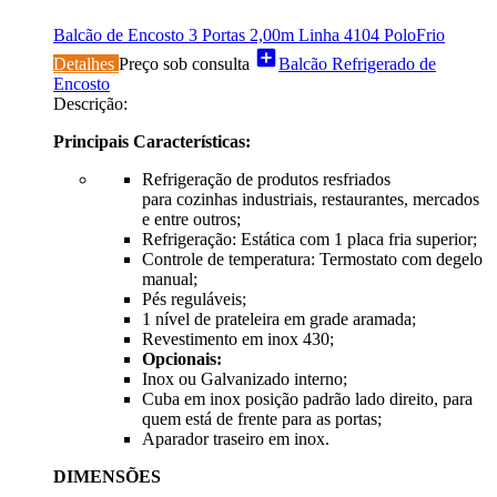
Balcão de Encosto 3 Portas 2,00m Linha 4104 PoloFrio
add_box
Detalhes
Preço sob consulta
Balcão Refrigerado de
Encosto
Descrição:
Principais Características:
Refrigeração de produtos resfriados
para cozinhas industriais, restaurantes, mercados
e entre outros;
Refrigeração: Estática com 1 placa fria superior;
Controle de temperatura: Termostato com degelo
manual;
Pés reguláveis;
1 nível de prateleira em grade aramada;
Revestimento em inox 430;
Opcionais:
Inox ou Galvanizado interno;
Cuba em inox posição padrão lado direito, para
quem está de frente para as portas;
Aparador traseiro em inox.
DIMENSÕES