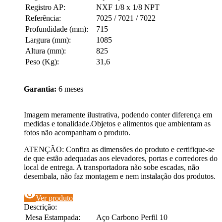
Registro AP:
NXF 1/8 x 1/8 NPT
Referência:
7025 / 7021 / 7022
Profundidade (mm):
715
Largura (mm):
1085
Altura (mm):
825
Peso (Kg):
31,6
Garantia:
6 meses
Imagem meramente ilustrativa, podendo conter diferença em
medidas e tonalidade.Objetos e alimentos que ambientam as
fotos não acompanham o produto.
ATENÇÃO: Confira as dimensões do produto e certifique-se
de que estão adequadas aos elevadores, portas e corredores do
local de entrega. A transportadora não sobe escadas, não
desembala, não faz montagem e nem instalação dos produtos.
visibility
Ver produto
Descrição:
Mesa Estampada:
Aço Carbono Perfil 10