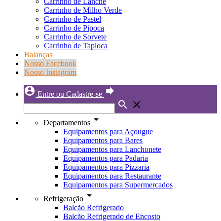
Carrinho de Lanche
Carrinho de Milho Verde
Carrinho de Pastel
Carrinho de Pipoca
Carrinho de Sorvete
Carrinho de Tapioca
Balanças
Nosso Facebook
Nosso Instagram
account_circle
forward
Entre ou Cadastre-se
search
close
arrow_drop_down
Departamentos
Equipamentos para Açougue
Equipamentos para Bares
Equipamentos para Lanchonete
Equipamentos para Padaria
Equipamentos para Pizzaria
Equipamentos para Restaurante
Equipamentos para Supermercados
arrow_drop_down
Refrigeração
Balcão Refrigerado
Balcão Refrigerado de Encosto