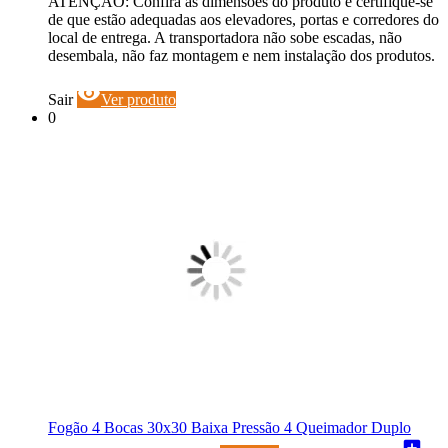
ATENÇÃO: Confira as dimensões do produto e certifique-se
de que estão adequadas aos elevadores, portas e corredores do
local de entrega. A transportadora não sobe escadas, não
desembala, não faz montagem e nem instalação dos produtos.
visibility
Sair
Ver produto
0
Fogão 4 Bocas 30x30 Baixa Pressão 4 Queimador Duplo