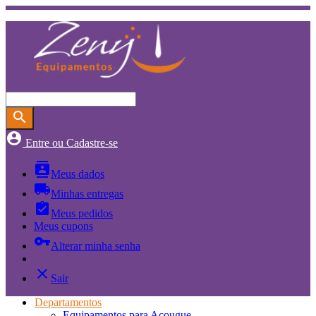
search
account_circle
Entre ou Cadastre-se
contacts
Meus dados
local_shipping
Minhas entregas
assignment_turned_in
Meus pedidos
Meus cupons
vpn_key
Alterar minha senha
close
Sair
Departamentos
Equipamentos para Açougue