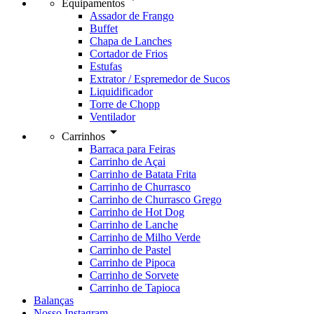
Equipamentos
Assador de Frango
Buffet
Chapa de Lanches
Cortador de Frios
Estufas
Extrator / Espremedor de Sucos
Liquidificador
Torre de Chopp
Ventilador
arrow_drop_down
Carrinhos
Barraca para Feiras
Carrinho de Açai
Carrinho de Batata Frita
Carrinho de Churrasco
Carrinho de Churrasco Grego
Carrinho de Hot Dog
Carrinho de Lanche
Carrinho de Milho Verde
Carrinho de Pastel
Carrinho de Pipoca
Carrinho de Sorvete
Carrinho de Tapioca
Balanças
Nosso Instagram