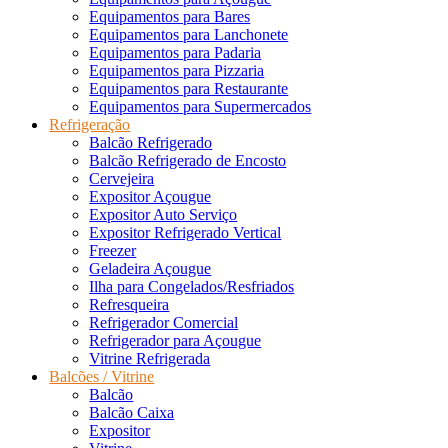
Equipamentos para Bares
Equipamentos para Lanchonete
Equipamentos para Padaria
Equipamentos para Pizzaria
Equipamentos para Restaurante
Equipamentos para Supermercados
Refrigeração
Balcão Refrigerado
Balcão Refrigerado de Encosto
Cervejeira
Expositor Açougue
Expositor Auto Serviço
Expositor Refrigerado Vertical
Freezer
Geladeira Açougue
Ilha para Congelados/Resfriados
Refresqueira
Refrigerador Comercial
Refrigerador para Açougue
Vitrine Refrigerada
Balcões / Vitrine
Balcão
Balcão Caixa
Expositor