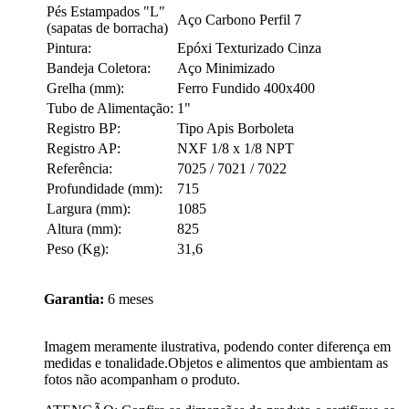
Pés Estampados "L"
Aço Carbono Perfil 7
(sapatas de borracha)
Pintura:
Epóxi Texturizado Cinza
Bandeja Coletora:
Aço Minimizado
Grelha (mm):
Ferro Fundido 400x400
Tubo de Alimentação:
1"
Registro BP:
Tipo Apis Borboleta
Registro AP:
NXF 1/8 x 1/8 NPT
Referência:
7025 / 7021 / 7022
Profundidade (mm):
715
Largura (mm):
1085
Altura (mm):
825
Peso (Kg):
31,6
Garantia:
6 meses
Imagem meramente ilustrativa, podendo conter diferença em
medidas e tonalidade.Objetos e alimentos que ambientam as
fotos não acompanham o produto.