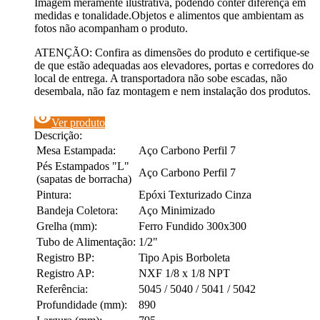
Imagem meramente ilustrativa, podendo conter diferença em
medidas e tonalidade.Objetos e alimentos que ambientam as
fotos não acompanham o produto.
ATENÇÃO: Confira as dimensões do produto e certifique-se
de que estão adequadas aos elevadores, portas e corredores do
local de entrega. A transportadora não sobe escadas, não
desembala, não faz montagem e nem instalação dos produtos.
visibility
Ver produto
Descrição:
Mesa Estampada:
Aço Carbono Perfil 7
Pés Estampados "L"
Aço Carbono Perfil 7
(sapatas de borracha)
Pintura:
Epóxi Texturizado Cinza
Bandeja Coletora:
Aço Minimizado
Grelha (mm):
Ferro Fundido 300x300
Tubo de Alimentação:
1/2"
Registro BP:
Tipo Apis Borboleta
Registro AP:
NXF 1/8 x 1/8 NPT
Referência:
5045 / 5040 / 5041 / 5042
Profundidade (mm):
890