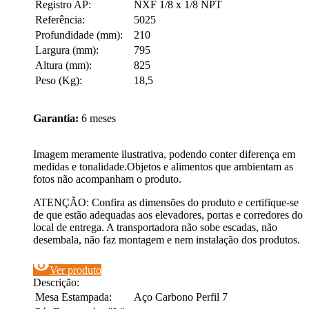
Registro AP:
NXF 1/8 x 1/8 NPT
Referência:
5025
Profundidade (mm):
210
Largura (mm):
795
Altura (mm):
825
Peso (Kg):
18,5
Garantia:
6 meses
Imagem meramente ilustrativa, podendo conter diferença em
medidas e tonalidade.Objetos e alimentos que ambientam as
fotos não acompanham o produto.
ATENÇÃO: Confira as dimensões do produto e certifique-se
de que estão adequadas aos elevadores, portas e corredores do
local de entrega. A transportadora não sobe escadas, não
desembala, não faz montagem e nem instalação dos produtos.
visibility
Ver produto
Descrição:
Mesa Estampada:
Aço Carbono Perfil 7