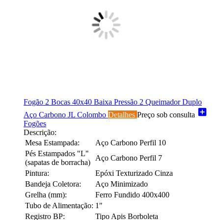
Fogão 2 Bocas 40x40 Baixa Pressão 2 Queimador Duplo
add_box
Aço Carbono JL Colombo
Detalhes
Preço sob consulta
Fogões
Descrição:
Mesa Estampada:
Aço Carbono Perfil 10
Pés Estampados "L"
Aço Carbono Perfil 7
(sapatas de borracha)
Pintura:
Epóxi Texturizado Cinza
Bandeja Coletora:
Aço Minimizado
Grelha (mm):
Ferro Fundido 400x400
Tubo de Alimentação:
1"
Registro BP:
Tipo Apis Borboleta