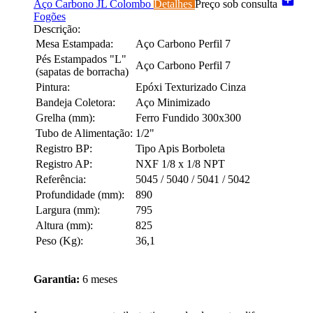
add_box
Aço Carbono JL Colombo
Detalhes
Preço sob consulta
Fogões
Descrição:
Mesa Estampada:
Aço Carbono Perfil 7
Pés Estampados "L"
Aço Carbono Perfil 7
(sapatas de borracha)
Pintura:
Epóxi Texturizado Cinza
Bandeja Coletora:
Aço Minimizado
Grelha (mm):
Ferro Fundido 300x300
Tubo de Alimentação:
1/2"
Registro BP:
Tipo Apis Borboleta
Registro AP:
NXF 1/8 x 1/8 NPT
Referência:
5045 / 5040 / 5041 / 5042
Profundidade (mm):
890
Largura (mm):
795
Altura (mm):
825
Peso (Kg):
36,1
Garantia:
6 meses