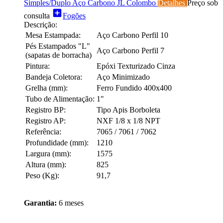
Simples/Duplo Aço Carbono JL Colombo
Detalhes
Preço sob
add_box
consulta
Fogões
Descrição:
Mesa Estampada:
Aço Carbono Perfil 10
Pés Estampados "L"
Aço Carbono Perfil 7
(sapatas de borracha)
Pintura:
Epóxi Texturizado Cinza
Bandeja Coletora:
Aço Minimizado
Grelha (mm):
Ferro Fundido 400x400
Tubo de Alimentação:
1"
Registro BP:
Tipo Apis Borboleta
Registro AP:
NXF 1/8 x 1/8 NPT
Referência:
7065 / 7061 / 7062
Profundidade (mm):
1210
Largura (mm):
1575
Altura (mm):
825
Peso (Kg):
91,7
Garantia:
6 meses