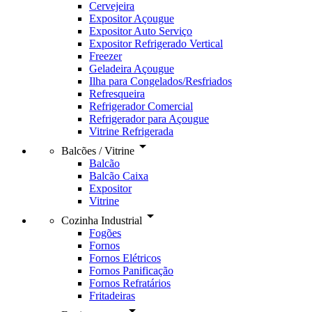
Cervejeira
Expositor Açougue
Expositor Auto Serviço
Expositor Refrigerado Vertical
Freezer
Geladeira Açougue
Ilha para Congelados/Resfriados
Refresqueira
Refrigerador Comercial
Refrigerador para Açougue
Vitrine Refrigerada
arrow_drop_down
Balcões / Vitrine
Balcão
Balcão Caixa
Expositor
Vitrine
arrow_drop_down
Cozinha Industrial
Fogões
Fornos
Fornos Elétricos
Fornos Panificação
Fornos Refratários
Fritadeiras
arrow_drop_down