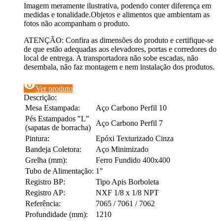
Imagem meramente ilustrativa, podendo conter diferença em
medidas e tonalidade.Objetos e alimentos que ambientam as
fotos não acompanham o produto.
ATENÇÃO: Confira as dimensões do produto e certifique-se
de que estão adequadas aos elevadores, portas e corredores do
local de entrega. A transportadora não sobe escadas, não
desembala, não faz montagem e nem instalação dos produtos.
visibility
Ver produto
Descrição:
Mesa Estampada:
Aço Carbono Perfil 10
Pés Estampados "L"
Aço Carbono Perfil 7
(sapatas de borracha)
Pintura:
Epóxi Texturizado Cinza
Bandeja Coletora:
Aço Minimizado
Grelha (mm):
Ferro Fundido 400x400
Tubo de Alimentação:
1"
Registro BP:
Tipo Apis Borboleta
Registro AP:
NXF 1/8 x 1/8 NPT
Referência:
7065 / 7061 / 7062
Profundidade (mm):
1210