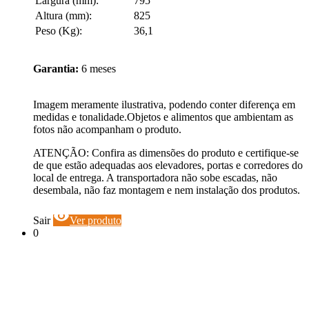
Largura (mm):
795
Altura (mm):
825
Peso (Kg):
36,1
Garantia:
6 meses
Imagem meramente ilustrativa, podendo conter diferença em
medidas e tonalidade.Objetos e alimentos que ambientam as
fotos não acompanham o produto.
ATENÇÃO: Confira as dimensões do produto e certifique-se
de que estão adequadas aos elevadores, portas e corredores do
local de entrega. A transportadora não sobe escadas, não
desembala, não faz montagem e nem instalação dos produtos.
visibility
Sair
Ver produto
0