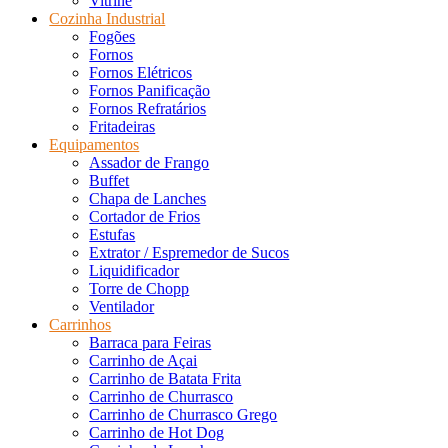
Vitrine
Cozinha Industrial
Fogões
Fornos
Fornos Elétricos
Fornos Panificação
Fornos Refratários
Fritadeiras
Equipamentos
Assador de Frango
Buffet
Chapa de Lanches
Cortador de Frios
Estufas
Extrator / Espremedor de Sucos
Liquidificador
Torre de Chopp
Ventilador
Carrinhos
Barraca para Feiras
Carrinho de Açai
Carrinho de Batata Frita
Carrinho de Churrasco
Carrinho de Churrasco Grego
Carrinho de Hot Dog