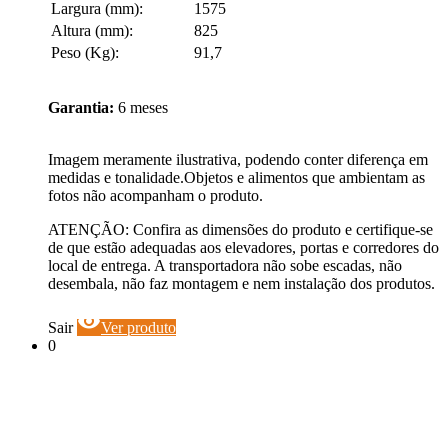
Largura (mm):
1575
Altura (mm):
825
Peso (Kg):
91,7
Garantia:
6 meses
Imagem meramente ilustrativa, podendo conter diferença em
medidas e tonalidade.Objetos e alimentos que ambientam as
fotos não acompanham o produto.
ATENÇÃO: Confira as dimensões do produto e certifique-se
de que estão adequadas aos elevadores, portas e corredores do
local de entrega. A transportadora não sobe escadas, não
desembala, não faz montagem e nem instalação dos produtos.
visibility
Sair
Ver produto
0