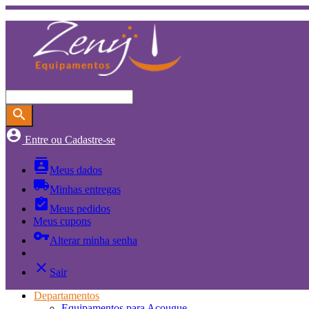
search
account_circle
Entre ou Cadastre-se
contacts
Meus dados
local_shipping
Minhas entregas
assignment_turned_in
Meus pedidos
Meus cupons
vpn_key
Alterar minha senha
close
Sair
Departamentos
Equipamentos para Açougue