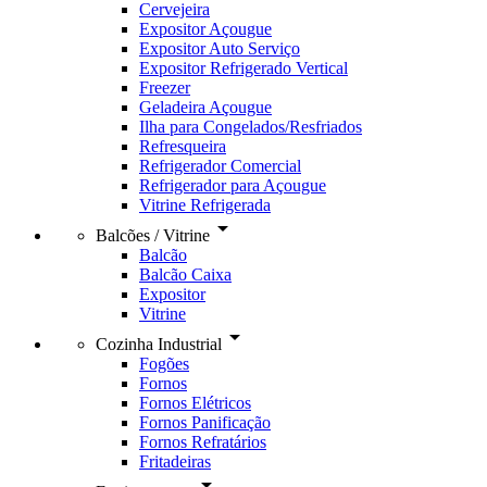
Cervejeira
Expositor Açougue
Expositor Auto Serviço
Expositor Refrigerado Vertical
Freezer
Geladeira Açougue
Ilha para Congelados/Resfriados
Refresqueira
Refrigerador Comercial
Refrigerador para Açougue
Vitrine Refrigerada
arrow_drop_down
Balcões / Vitrine
Balcão
Balcão Caixa
Expositor
Vitrine
arrow_drop_down
Cozinha Industrial
Fogões
Fornos
Fornos Elétricos
Fornos Panificação
Fornos Refratários
Fritadeiras
arrow_drop_down