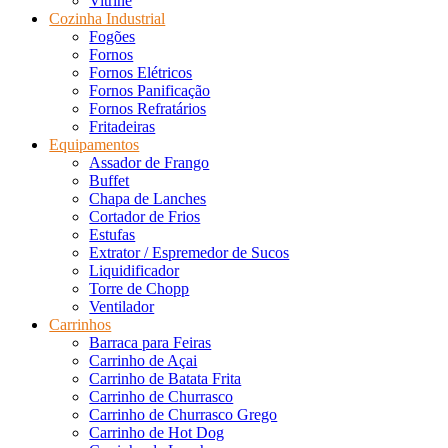
Vitrine
Cozinha Industrial
Fogões
Fornos
Fornos Elétricos
Fornos Panificação
Fornos Refratários
Fritadeiras
Equipamentos
Assador de Frango
Buffet
Chapa de Lanches
Cortador de Frios
Estufas
Extrator / Espremedor de Sucos
Liquidificador
Torre de Chopp
Ventilador
Carrinhos
Barraca para Feiras
Carrinho de Açai
Carrinho de Batata Frita
Carrinho de Churrasco
Carrinho de Churrasco Grego
Carrinho de Hot Dog