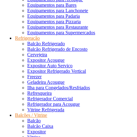
Equipamentos para Bares
Equipamentos para Lanchonete
Equipamentos para Padaria
Equipamentos para Pizzaria
Equipamentos para Restaurante
Equipamentos para Supermercados
Refrigeração
Balcão Refrigerado
Balcão Refrigerado de Encosto
Cervejeira
Expositor Açougue
Expositor Auto Serviço
Expositor Refrigerado Vertical
Freezer
Geladeira Açougue
Ilha para Congelados/Resfriados
Refresqueira
Refrigerador Comercial
Refrigerador para Açougue
Vitrine Refrigerada
Balcões / Vitrine
Balcão
Balcão Caixa
Expositor