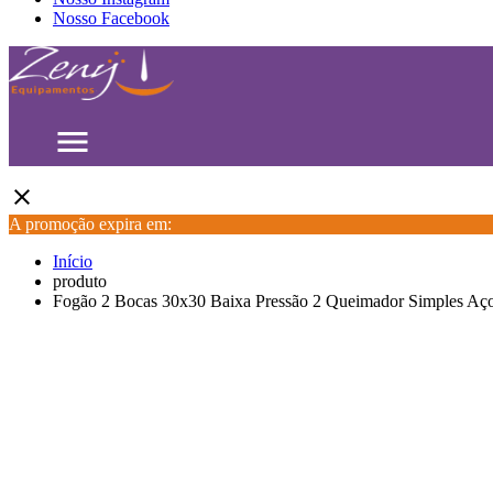
Nosso Facebook
menu
close
A promoção expira em:
Início
produto
Fogão 2 Bocas 30x30 Baixa Pressão 2 Queimador Simples Aç