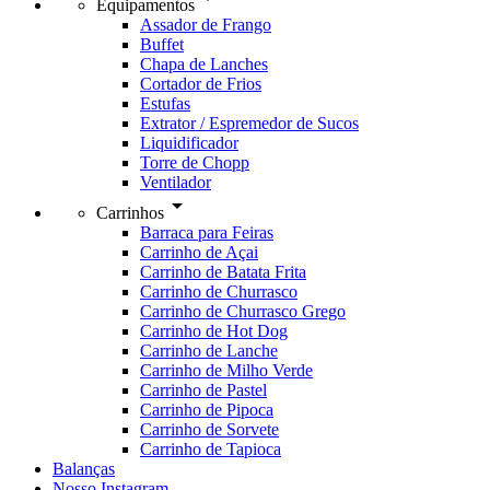
Equipamentos
Assador de Frango
Buffet
Chapa de Lanches
Cortador de Frios
Estufas
Extrator / Espremedor de Sucos
Liquidificador
Torre de Chopp
Ventilador
arrow_drop_down
Carrinhos
Barraca para Feiras
Carrinho de Açai
Carrinho de Batata Frita
Carrinho de Churrasco
Carrinho de Churrasco Grego
Carrinho de Hot Dog
Carrinho de Lanche
Carrinho de Milho Verde
Carrinho de Pastel
Carrinho de Pipoca
Carrinho de Sorvete
Carrinho de Tapioca
Balanças
Nosso Instagram