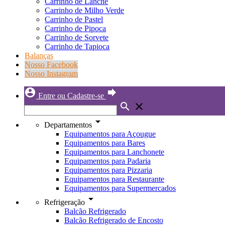
Carrinho de Lanche
Carrinho de Milho Verde
Carrinho de Pastel
Carrinho de Pipoca
Carrinho de Sorvete
Carrinho de Tapioca
Balanças
Nosso Facebook
Nosso Instagram
account_circle
forward
Entre ou Cadastre-se
search
close
arrow_drop_down
Departamentos
Equipamentos para Açougue
Equipamentos para Bares
Equipamentos para Lanchonete
Equipamentos para Padaria
Equipamentos para Pizzaria
Equipamentos para Restaurante
Equipamentos para Supermercados
arrow_drop_down
Refrigeração
Balcão Refrigerado
Balcão Refrigerado de Encosto