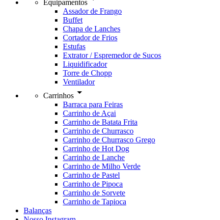
Equipamentos
Assador de Frango
Buffet
Chapa de Lanches
Cortador de Frios
Estufas
Extrator / Espremedor de Sucos
Liquidificador
Torre de Chopp
Ventilador
arrow_drop_down
Carrinhos
Barraca para Feiras
Carrinho de Açai
Carrinho de Batata Frita
Carrinho de Churrasco
Carrinho de Churrasco Grego
Carrinho de Hot Dog
Carrinho de Lanche
Carrinho de Milho Verde
Carrinho de Pastel
Carrinho de Pipoca
Carrinho de Sorvete
Carrinho de Tapioca
Balanças
Nosso Instagram