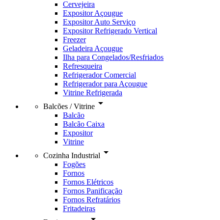
Cervejeira
Expositor Açougue
Expositor Auto Serviço
Expositor Refrigerado Vertical
Freezer
Geladeira Açougue
Ilha para Congelados/Resfriados
Refresqueira
Refrigerador Comercial
Refrigerador para Açougue
Vitrine Refrigerada
arrow_drop_down
Balcões / Vitrine
Balcão
Balcão Caixa
Expositor
Vitrine
arrow_drop_down
Cozinha Industrial
Fogões
Fornos
Fornos Elétricos
Fornos Panificação
Fornos Refratários
Fritadeiras
arrow_drop_down