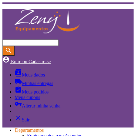
search
account_circle
Entre ou Cadastre-se
contacts
Meus dados
local_shipping
Minhas entregas
assignment_turned_in
Meus pedidos
Meus cupons
vpn_key
Alterar minha senha
close
Sair
Departamentos
Equipamentos para Açougue