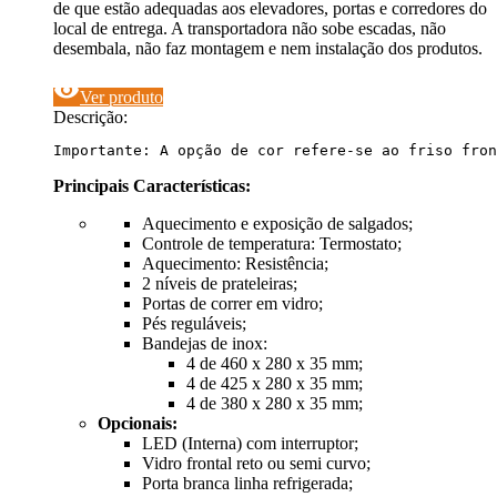
de que estão adequadas aos elevadores, portas e corredores do
local de entrega. A transportadora não sobe escadas, não
desembala, não faz montagem e nem instalação dos produtos.
visibility
Ver produto
Descrição:
Importante: A opção de cor refere-se ao friso fron
Principais Características:
Aquecimento e exposição de salgados;
Controle de temperatura: Termostato;
Aquecimento: Resistência;
2 níveis de prateleiras;
Portas de correr em vidro;
Pés reguláveis;
Bandejas de inox:
4 de 460 x 280 x 35 mm;
4 de 425 x 280 x 35 mm;
4 de 380 x 280 x 35 mm;
Opcionais:
LED (Interna) com interruptor;
Vidro frontal reto ou semi curvo;
Porta branca linha refrigerada;