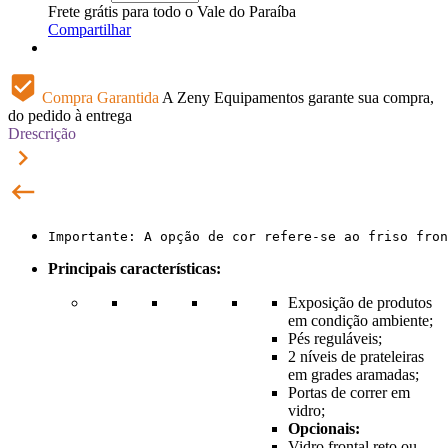
Frete grátis para todo o Vale do Paraíba
Compartilhar
beenhere
Compra Garantida
A Zeny Equipamentos garante sua compra,
do pedido à entrega
Drescrição
keyboard_arrow_right
keyboard_backspace
Importante: A opção de cor refere-se ao friso fron
Principais características:
Exposição de produtos
em condição ambiente;
Pés reguláveis;
2 níveis de prateleiras
em grades aramadas;
Portas de correr em
vidro;
Opcionais:
Vidro frontal reto ou