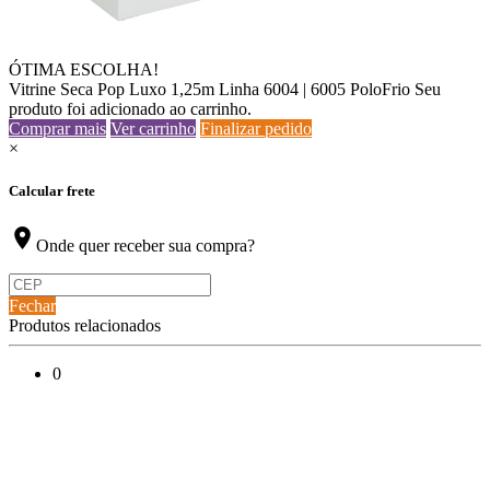
ÓTIMA ESCOLHA!
Vitrine Seca Pop Luxo 1,25m Linha 6004 | 6005 PoloFrio
Seu
produto foi adicionado ao carrinho.
Comprar mais
Ver carrinho
Finalizar pedido
×
Calcular frete
location_on
Onde quer receber sua compra?
Fechar
Produtos relacionados
0