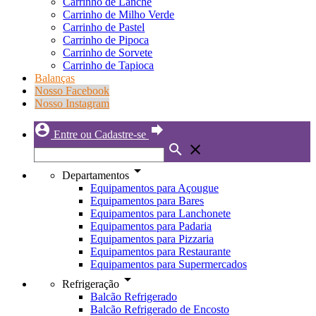
Carrinho de Lanche
Carrinho de Milho Verde
Carrinho de Pastel
Carrinho de Pipoca
Carrinho de Sorvete
Carrinho de Tapioca
Balanças
Nosso Facebook
Nosso Instagram
account_circle
forward
Entre ou Cadastre-se
search
close
arrow_drop_down
Departamentos
Equipamentos para Açougue
Equipamentos para Bares
Equipamentos para Lanchonete
Equipamentos para Padaria
Equipamentos para Pizzaria
Equipamentos para Restaurante
Equipamentos para Supermercados
arrow_drop_down
Refrigeração
Balcão Refrigerado
Balcão Refrigerado de Encosto