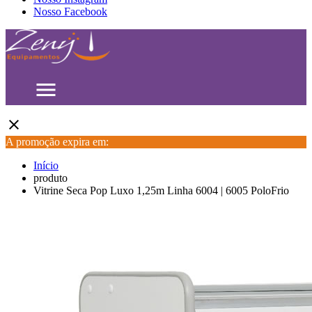
Nosso Facebook
menu
close
A promoção expira em:
Início
produto
Vitrine Seca Pop Luxo 1,25m Linha 6004 | 6005 PoloFrio