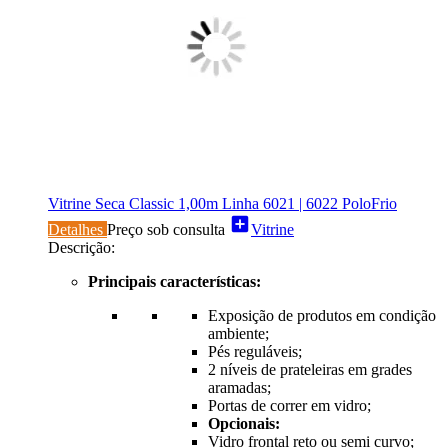
Vitrine Seca Classic 1,00m Linha 6021 | 6022 PoloFrio
add_box
Detalhes
Preço sob consulta
Vitrine
Descrição:
Principais características:
Exposição de produtos em condição
ambiente;
Pés reguláveis;
2 níveis de prateleiras em grades
aramadas;
Portas de correr em vidro;
Opcionais:
Vidro frontal reto ou semi curvo;