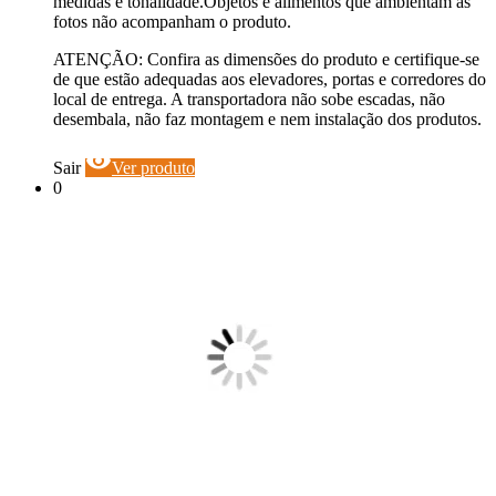
medidas e tonalidade.Objetos e alimentos que ambientam as
fotos não acompanham o produto.
ATENÇÃO: Confira as dimensões do produto e certifique-se
de que estão adequadas aos elevadores, portas e corredores do
local de entrega. A transportadora não sobe escadas, não
desembala, não faz montagem e nem instalação dos produtos.
visibility
Sair
Ver produto
0