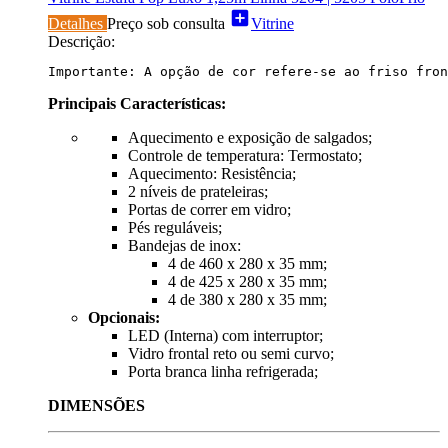
add_box
Detalhes
Preço sob consulta
Vitrine
Descrição:
Importante: A opção de cor refere-se ao friso fron
Principais Características:
Aquecimento e exposição de salgados;
Controle de temperatura: Termostato;
Aquecimento: Resistência;
2 níveis de prateleiras;
Portas de correr em vidro;
Pés reguláveis;
Bandejas de inox:
4 de 460 x 280 x 35 mm;
4 de 425 x 280 x 35 mm;
4 de 380 x 280 x 35 mm;
Opcionais:
LED (Interna) com interruptor;
Vidro frontal reto ou semi curvo;
Porta branca linha refrigerada;
DIMENSÕES