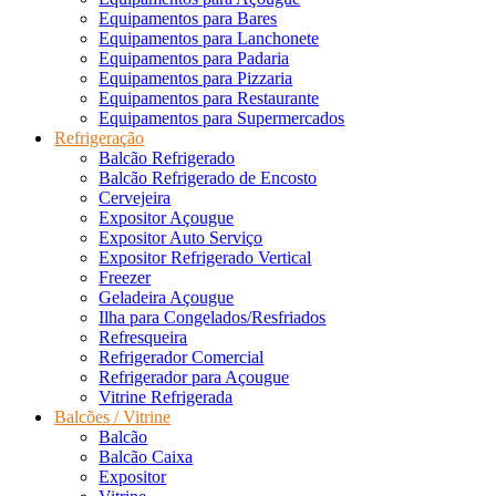
Equipamentos para Bares
Equipamentos para Lanchonete
Equipamentos para Padaria
Equipamentos para Pizzaria
Equipamentos para Restaurante
Equipamentos para Supermercados
Refrigeração
Balcão Refrigerado
Balcão Refrigerado de Encosto
Cervejeira
Expositor Açougue
Expositor Auto Serviço
Expositor Refrigerado Vertical
Freezer
Geladeira Açougue
Ilha para Congelados/Resfriados
Refresqueira
Refrigerador Comercial
Refrigerador para Açougue
Vitrine Refrigerada
Balcões / Vitrine
Balcão
Balcão Caixa
Expositor