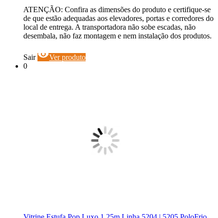
ATENÇÃO: Confira as dimensões do produto e certifique-se
de que estão adequadas aos elevadores, portas e corredores do
local de entrega. A transportadora não sobe escadas, não
desembala, não faz montagem e nem instalação dos produtos.
visibility
Sair
Ver produto
0
Vitrine Estufa Pop Luxo 1,25m Linha 5204 | 5205 PoloFrio