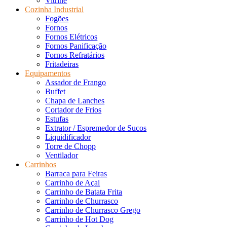
Vitrine
Cozinha Industrial
Fogões
Fornos
Fornos Elétricos
Fornos Panificação
Fornos Refratários
Fritadeiras
Equipamentos
Assador de Frango
Buffet
Chapa de Lanches
Cortador de Frios
Estufas
Extrator / Espremedor de Sucos
Liquidificador
Torre de Chopp
Ventilador
Carrinhos
Barraca para Feiras
Carrinho de Açai
Carrinho de Batata Frita
Carrinho de Churrasco
Carrinho de Churrasco Grego
Carrinho de Hot Dog