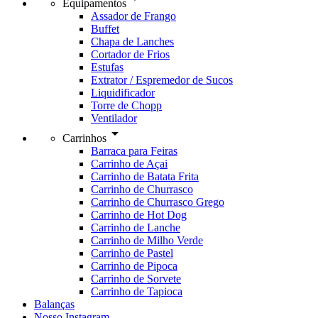
Equipamentos
Assador de Frango
Buffet
Chapa de Lanches
Cortador de Frios
Estufas
Extrator / Espremedor de Sucos
Liquidificador
Torre de Chopp
Ventilador
arrow_drop_down
Carrinhos
Barraca para Feiras
Carrinho de Açai
Carrinho de Batata Frita
Carrinho de Churrasco
Carrinho de Churrasco Grego
Carrinho de Hot Dog
Carrinho de Lanche
Carrinho de Milho Verde
Carrinho de Pastel
Carrinho de Pipoca
Carrinho de Sorvete
Carrinho de Tapioca
Balanças
Nosso Instagram