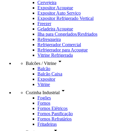
Cervejeira
Expositor Açougue
Expositor Auto Serviço
Expositor Refrigerado Vertical
Freezer
Geladeira Açougue
Ilha para Congelados/Resfriados
Refresqueira
Refrigerador Comercial
Refrigerador para Açougue
Vitrine Refrigerada
arrow_drop_down
Balcões / Vitrine
Balcão
Balcão Caixa
Expositor
Vitrine
arrow_drop_down
Cozinha Industrial
Fogões
Fornos
Fornos Elétricos
Fornos Panificação
Fornos Refratários
Fritadeiras
arrow_drop_down