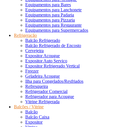
Equipamentos para Bares
Equipamentos para Lanchonete
Equipamentos para Padaria
Equipamentos para Pizzaria
Equipamentos para Restaurante
Equipamentos para Supermercados
Refrigeração
Balcão Refrigerado
Balcão Refrigerado de Encosto
Cervejeira
Expositor Açougue
Expositor Auto Serviço
Expositor Refrigerado Vertical
Freezer
Geladeira Açougue
Ilha para Congelados/Resfriados
Refresqueira
Refrigerador Comercial
Refrigerador para Açougue
Vitrine Refrigerada
Balcões / Vitrine
Balcão
Balcão Caixa
Expositor