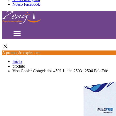
Nosso Facebook
menu
close
A promoção expira em:
Início
produto
Visa Cooler Congelados 450L Linha 2503 | 2504 PoloFrio