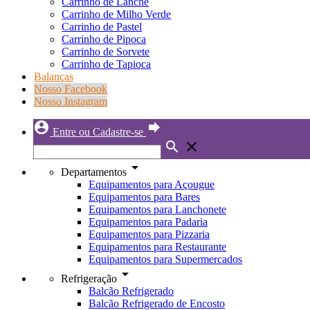
Carrinho de Lanche
Carrinho de Milho Verde
Carrinho de Pastel
Carrinho de Pipoca
Carrinho de Sorvete
Carrinho de Tapioca
Balanças
Nosso Facebook
Nosso Instagram
account_circle
forward
Entre ou Cadastre-se
search
close
arrow_drop_down
Departamentos
Equipamentos para Açougue
Equipamentos para Bares
Equipamentos para Lanchonete
Equipamentos para Padaria
Equipamentos para Pizzaria
Equipamentos para Restaurante
Equipamentos para Supermercados
arrow_drop_down
Refrigeração
Balcão Refrigerado
Balcão Refrigerado de Encosto