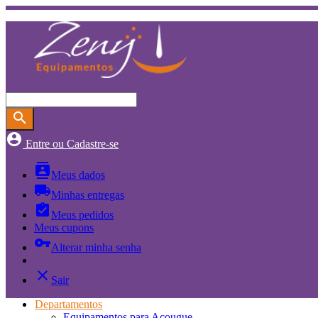
search
account_circle
Entre ou Cadastre-se
contacts
Meus dados
local_shipping
Minhas entregas
assignment_turned_in
Meus pedidos
Meus cupons
vpn_key
Alterar minha senha
close
Sair
Departamentos
Equipamentos para Açougue