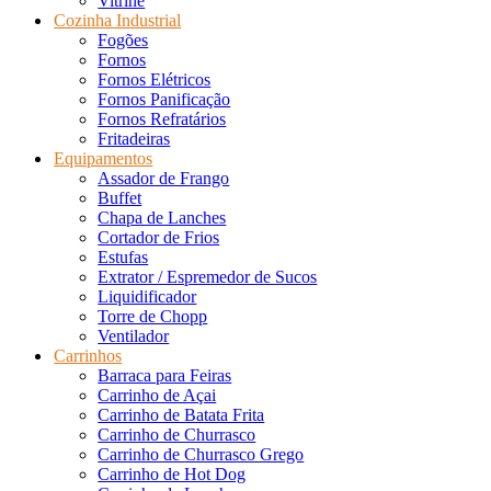
Vitrine
Cozinha Industrial
Fogões
Fornos
Fornos Elétricos
Fornos Panificação
Fornos Refratários
Fritadeiras
Equipamentos
Assador de Frango
Buffet
Chapa de Lanches
Cortador de Frios
Estufas
Extrator / Espremedor de Sucos
Liquidificador
Torre de Chopp
Ventilador
Carrinhos
Barraca para Feiras
Carrinho de Açai
Carrinho de Batata Frita
Carrinho de Churrasco
Carrinho de Churrasco Grego
Carrinho de Hot Dog