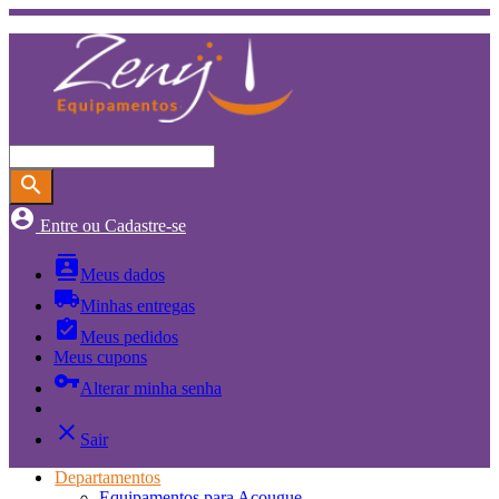
search
account_circle
Entre ou Cadastre-se
contacts
Meus dados
local_shipping
Minhas entregas
assignment_turned_in
Meus pedidos
Meus cupons
vpn_key
Alterar minha senha
close
Sair
Departamentos
Equipamentos para Açougue