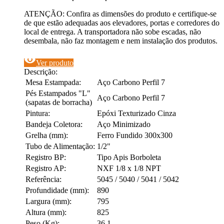
ATENÇÃO: Confira as dimensões do produto e certifique-se
de que estão adequadas aos elevadores, portas e corredores do
local de entrega. A transportadora não sobe escadas, não
desembala, não faz montagem e nem instalação dos produtos.
visibility
Ver produto
Descrição:
Mesa Estampada:
Aço Carbono Perfil 7
Pés Estampados "L"
Aço Carbono Perfil 7
(sapatas de borracha)
Pintura:
Epóxi Texturizado Cinza
Bandeja Coletora:
Aço Minimizado
Grelha (mm):
Ferro Fundido 300x300
Tubo de Alimentação:
1/2"
Registro BP:
Tipo Apis Borboleta
Registro AP:
NXF 1/8 x 1/8 NPT
Referência:
5045 / 5040 / 5041 / 5042
Profundidade (mm):
890
Largura (mm):
795
Altura (mm):
825
Peso (Kg):
36,1