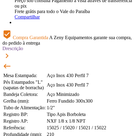
Preço sob consulta
Pagamento à vista através de transferência
ou pix
Frete grátis para todo o Vale do Paraíba
Compartilhar
beenhere
Compra Garantida
A Zeny Equipamentos garante sua compra,
do pedido à entrega
Drescrição
keyboard_arrow_right
keyboard_backspace
Mesa Estampada:
Aço Inox 430 Perfil 7
Pés Estampados "L"
Aço Inox 430 Perfil 7
(sapatas de borracha)
Bandeja Coletora:
Aço Minimizado
Grelha (mm):
Ferro Fundido 300x300
Tubo de Alimentação:
1/2"
Registro BP:
Tipo Apis Borboleta
Registro AP:
NXF 1/8 x 1/8 NPT
Referência:
15025 / 15020 / 15021 / 15022
Profundidade (mm):
210