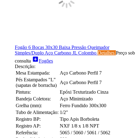
Fogão 6 Bocas 30x30 Baixa Pressão Queimador
Simples/Duplo Aço Carbono JL Colombo
Detalhes
Preço sob
add_box
consulta
Fogões
Descrição:
Mesa Estampada:
Aço Carbono Perfil 7
Pés Estampados "L"
Aço Carbono Perfil 7
(sapatas de borracha)
Pintura:
Epóxi Texturizado Cinza
Bandeja Coletora:
Aço Minimizado
Grelha (mm):
Ferro Fundido 300x300
Tubo de Alimentação:
1/2"
Registro BP:
Tipo Apis Borboleta
Registro AP:
NXF 1/8 x 1/8 NPT
Referência:
5065 / 5060 / 5061 / 5062