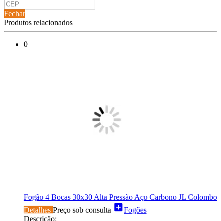
Fechar
Produtos relacionados
0
Fogão 4 Bocas 30x30 Alta Pressão Aço Carbono JL Colombo
add_box
Detalhes
Preço sob consulta
Fogões
Descrição: