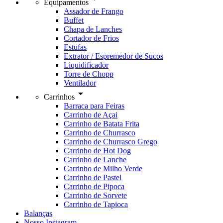
Equipamentos
Assador de Frango
Buffet
Chapa de Lanches
Cortador de Frios
Estufas
Extrator / Espremedor de Sucos
Liquidificador
Torre de Chopp
Ventilador
arrow_drop_down
Carrinhos
Barraca para Feiras
Carrinho de Açai
Carrinho de Batata Frita
Carrinho de Churrasco
Carrinho de Churrasco Grego
Carrinho de Hot Dog
Carrinho de Lanche
Carrinho de Milho Verde
Carrinho de Pastel
Carrinho de Pipoca
Carrinho de Sorvete
Carrinho de Tapioca
Balanças
Nosso Instagram