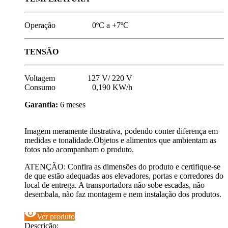
Operação 0ºC a +7ºC
TENSÃO
Voltagem 127 V/ 220 V
Consumo 0,190 KW/h
Garantia:
6 meses
Imagem meramente ilustrativa, podendo conter diferença em
medidas e tonalidade.Objetos e alimentos que ambientam as
fotos não acompanham o produto.
ATENÇÃO: Confira as dimensões do produto e certifique-se
de que estão adequadas aos elevadores, portas e corredores do
local de entrega. A transportadora não sobe escadas, não
desembala, não faz montagem e nem instalação dos produtos.
visibility
Ver produto
Descrição: