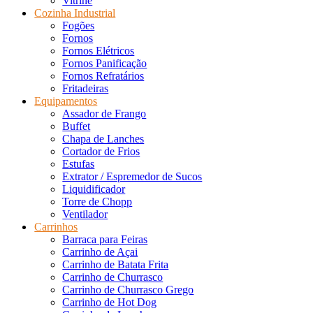
Vitrine
Cozinha Industrial
Fogões
Fornos
Fornos Elétricos
Fornos Panificação
Fornos Refratários
Fritadeiras
Equipamentos
Assador de Frango
Buffet
Chapa de Lanches
Cortador de Frios
Estufas
Extrator / Espremedor de Sucos
Liquidificador
Torre de Chopp
Ventilador
Carrinhos
Barraca para Feiras
Carrinho de Açai
Carrinho de Batata Frita
Carrinho de Churrasco
Carrinho de Churrasco Grego
Carrinho de Hot Dog