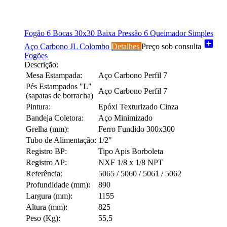
Fogão 6 Bocas 30x30 Baixa Pressão 6 Queimador Simples
add_box
Aço Carbono JL Colombo
Detalhes
Preço sob consulta
Fogões
Descrição:
Mesa Estampada:
Aço Carbono Perfil 7
Pés Estampados "L"
Aço Carbono Perfil 7
(sapatas de borracha)
Pintura:
Epóxi Texturizado Cinza
Bandeja Coletora:
Aço Minimizado
Grelha (mm):
Ferro Fundido 300x300
Tubo de Alimentação:
1/2"
Registro BP:
Tipo Apis Borboleta
Registro AP:
NXF 1/8 x 1/8 NPT
Referência:
5065 / 5060 / 5061 / 5062
Profundidade (mm):
890
Largura (mm):
1155
Altura (mm):
825
Peso (Kg):
55,5