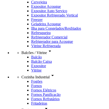
Cervejeira
Expositor Açougue
Expositor Auto Serviço
Expositor Refrigerado Vertical
Freezer
Geladeira Açougue
Ilha para Congelados/Resfriados
Refresqueira
Refrigerador Comercial
Refrigerador para Açougue
Vitrine Refrigerada
arrow_drop_down
Balcões / Vitrine
Balcão
Balcão Caixa
Expositor
Vitrine
arrow_drop_down
Cozinha Industrial
Fogões
Fornos
Fornos Elétricos
Fornos Panificação
Fornos Refratários
Fritadeiras
arrow_drop_down