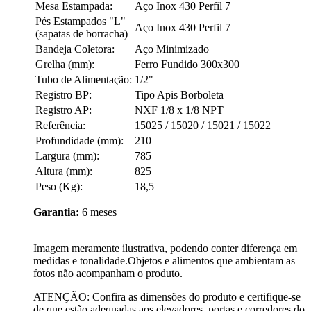
Mesa Estampada:
Aço Inox 430 Perfil 7
Pés Estampados "L"
Aço Inox 430 Perfil 7
(sapatas de borracha)
Bandeja Coletora:
Aço Minimizado
Grelha (mm):
Ferro Fundido 300x300
Tubo de Alimentação:
1/2"
Registro BP:
Tipo Apis Borboleta
Registro AP:
NXF 1/8 x 1/8 NPT
Referência:
15025 / 15020 / 15021 / 15022
Profundidade (mm):
210
Largura (mm):
785
Altura (mm):
825
Peso (Kg):
18,5
Garantia:
6 meses
Imagem meramente ilustrativa, podendo conter diferença em
medidas e tonalidade.Objetos e alimentos que ambientam as
fotos não acompanham o produto.
ATENÇÃO: Confira as dimensões do produto e certifique-se
de que estão adequadas aos elevadores, portas e corredores do