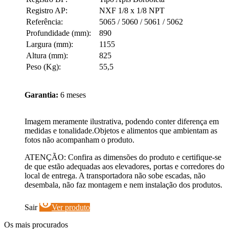
Registro AP:
NXF 1/8 x 1/8 NPT
Referência:
5065 / 5060 / 5061 / 5062
Profundidade (mm):
890
Largura (mm):
1155
Altura (mm):
825
Peso (Kg):
55,5
Garantia:
6 meses
Imagem meramente ilustrativa, podendo conter diferença em
medidas e tonalidade.Objetos e alimentos que ambientam as
fotos não acompanham o produto.
ATENÇÃO: Confira as dimensões do produto e certifique-se
de que estão adequadas aos elevadores, portas e corredores do
local de entrega. A transportadora não sobe escadas, não
desembala, não faz montagem e nem instalação dos produtos.
visibility
Sair
Ver produto
Os mais procurados