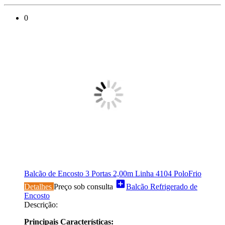
0
Balcão de Encosto 3 Portas 2,00m Linha 4104 PoloFrio
add_box
Detalhes
Preço sob consulta
Balcão Refrigerado de
Encosto
Descrição:
Principais Características: