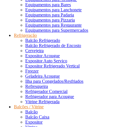
Equipamentos para Bares
Equipamentos para Lanchonete
Equipamentos para Padaria
Equipamentos para Pizzaria
Equipamentos para Restaurante
Equipamentos para Supermercados
Refrigeração
Balcão Refrigerado
Balcão Refrigerado de Encosto
Cervejeira
Expositor Açougue
Expositor Auto Serviço
Expositor Refrigerado Vertical
Freezer
Geladeira Açougue
Ilha para Congelados/Resfriados
Refresqueira
Refrigerador Comercial
Refrigerador para Açougue
Vitrine Refrigerada
Balcões / Vitrine
Balcão
Balcão Caixa
Expositor