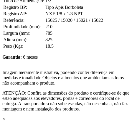
Tubo de Alimentação:
1/2"
Registro BP:
Tipo Apis Borboleta
Registro AP:
NXF 1/8 x 1/8 NPT
Referência:
15025 / 15020 / 15021 / 15022
Profundidade (mm):
210
Largura (mm):
785
Altura (mm):
825
Peso (Kg):
18,5
Garantia:
6 meses
Imagem meramente ilustrativa, podendo conter diferença em
medidas e tonalidade.Objetos e alimentos que ambientam as fotos
não acompanham o produto.
ATENÇÃO: Confira as dimensões do produto e certifique-se de que
estão adequadas aos elevadores, portas e corredores do local de
entrega. A transportadora não sobe escadas, não desembala, não faz
montagem e nem instalação dos produtos.
×