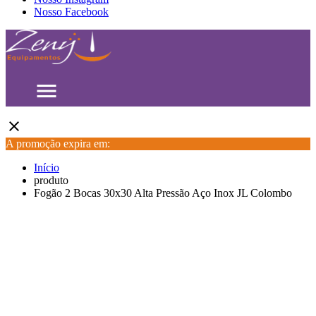
Nosso Facebook
menu
close
A promoção expira em:
Início
produto
Fogão 2 Bocas 30x30 Alta Pressão Aço Inox JL Colombo