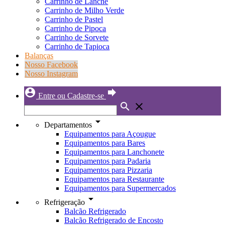
Carrinho de Lanche
Carrinho de Milho Verde
Carrinho de Pastel
Carrinho de Pipoca
Carrinho de Sorvete
Carrinho de Tapioca
Balanças
Nosso Facebook
Nosso Instagram
account_circle
forward
Entre ou Cadastre-se
search
close
arrow_drop_down
Departamentos
Equipamentos para Açougue
Equipamentos para Bares
Equipamentos para Lanchonete
Equipamentos para Padaria
Equipamentos para Pizzaria
Equipamentos para Restaurante
Equipamentos para Supermercados
arrow_drop_down
Refrigeração
Balcão Refrigerado
Balcão Refrigerado de Encosto