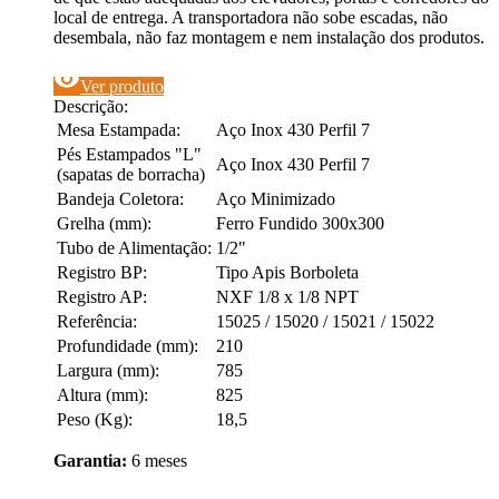
local de entrega. A transportadora não sobe escadas, não
desembala, não faz montagem e nem instalação dos produtos.
visibility
Ver produto
Descrição:
Mesa Estampada:
Aço Inox 430 Perfil 7
Pés Estampados "L"
Aço Inox 430 Perfil 7
(sapatas de borracha)
Bandeja Coletora:
Aço Minimizado
Grelha (mm):
Ferro Fundido 300x300
Tubo de Alimentação:
1/2"
Registro BP:
Tipo Apis Borboleta
Registro AP:
NXF 1/8 x 1/8 NPT
Referência:
15025 / 15020 / 15021 / 15022
Profundidade (mm):
210
Largura (mm):
785
Altura (mm):
825
Peso (Kg):
18,5
Garantia:
6 meses