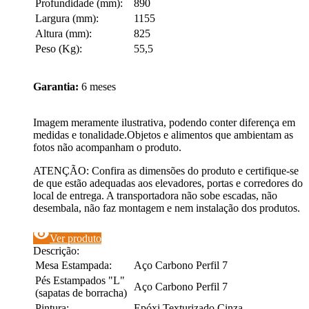
Profundidade (mm):
890
Largura (mm):
1155
Altura (mm):
825
Peso (Kg):
55,5
Garantia:
6 meses
Imagem meramente ilustrativa, podendo conter diferença em
medidas e tonalidade.Objetos e alimentos que ambientam as
fotos não acompanham o produto.
ATENÇÃO: Confira as dimensões do produto e certifique-se
de que estão adequadas aos elevadores, portas e corredores do
local de entrega. A transportadora não sobe escadas, não
desembala, não faz montagem e nem instalação dos produtos.
visibility
Ver produto
Descrição:
Mesa Estampada:
Aço Carbono Perfil 7
Pés Estampados "L"
Aço Carbono Perfil 7
(sapatas de borracha)
Pintura:
Epóxi Texturizado Cinza