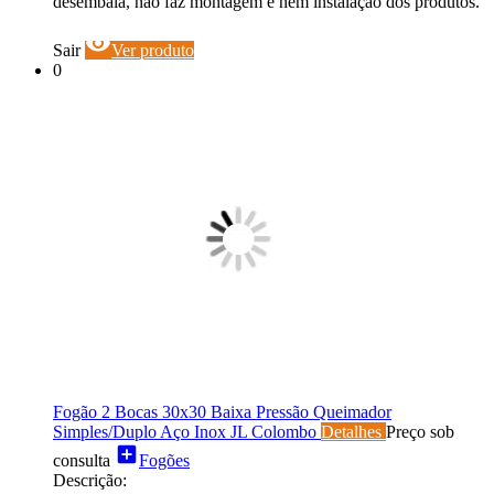
desembala, não faz montagem e nem instalação dos produtos.
visibility
Sair
Ver produto
0
Fogão 2 Bocas 30x30 Baixa Pressão Queimador
Simples/Duplo Aço Inox JL Colombo
Detalhes
Preço sob
add_box
consulta
Fogões
Descrição: