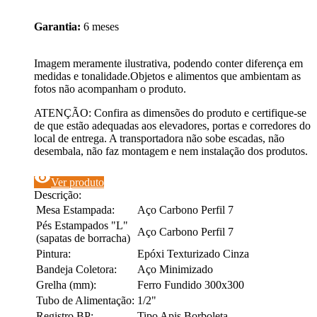
Garantia:
6 meses
Imagem meramente ilustrativa, podendo conter diferença em
medidas e tonalidade.Objetos e alimentos que ambientam as
fotos não acompanham o produto.
ATENÇÃO: Confira as dimensões do produto e certifique-se
de que estão adequadas aos elevadores, portas e corredores do
local de entrega. A transportadora não sobe escadas, não
desembala, não faz montagem e nem instalação dos produtos.
visibility
Ver produto
Descrição:
Mesa Estampada:
Aço Carbono Perfil 7
Pés Estampados "L"
Aço Carbono Perfil 7
(sapatas de borracha)
Pintura:
Epóxi Texturizado Cinza
Bandeja Coletora:
Aço Minimizado
Grelha (mm):
Ferro Fundido 300x300
Tubo de Alimentação:
1/2"
Registro BP:
Tipo Apis Borboleta