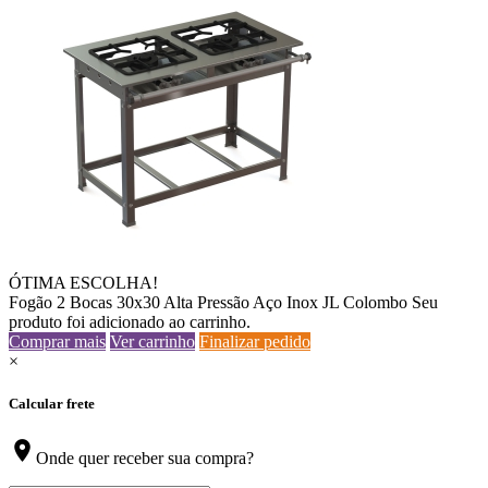
ÓTIMA ESCOLHA!
Fogão 2 Bocas 30x30 Alta Pressão Aço Inox JL Colombo
Seu
produto foi adicionado ao carrinho.
Comprar mais
Ver carrinho
Finalizar pedido
×
Calcular frete
location_on
Onde quer receber sua compra?