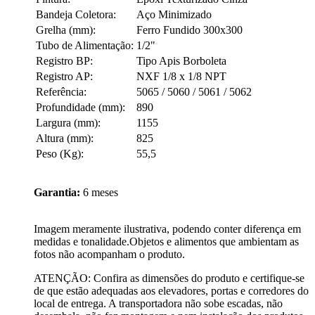
Bandeja Coletora:
Aço Minimizado
Grelha (mm):
Ferro Fundido 300x300
Tubo de Alimentação:
1/2"
Registro BP:
Tipo Apis Borboleta
Registro AP:
NXF 1/8 x 1/8 NPT
Referência:
5065 / 5060 / 5061 / 5062
Profundidade (mm):
890
Largura (mm):
1155
Altura (mm):
825
Peso (Kg):
55,5
Garantia:
6 meses
Imagem meramente ilustrativa, podendo conter diferença em
medidas e tonalidade.Objetos e alimentos que ambientam as
fotos não acompanham o produto.
ATENÇÃO: Confira as dimensões do produto e certifique-se
de que estão adequadas aos elevadores, portas e corredores do
local de entrega. A transportadora não sobe escadas, não