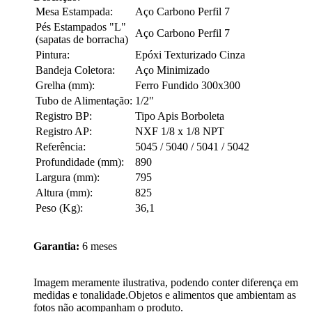
Mesa Estampada:
Aço Carbono Perfil 7
Pés Estampados "L"
Aço Carbono Perfil 7
(sapatas de borracha)
Pintura:
Epóxi Texturizado Cinza
Bandeja Coletora:
Aço Minimizado
Grelha (mm):
Ferro Fundido 300x300
Tubo de Alimentação:
1/2"
Registro BP:
Tipo Apis Borboleta
Registro AP:
NXF 1/8 x 1/8 NPT
Referência:
5045 / 5040 / 5041 / 5042
Profundidade (mm):
890
Largura (mm):
795
Altura (mm):
825
Peso (Kg):
36,1
Garantia:
6 meses
Imagem meramente ilustrativa, podendo conter diferença em
medidas e tonalidade.Objetos e alimentos que ambientam as
fotos não acompanham o produto.