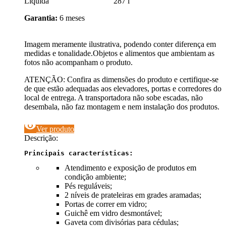
Líquida 287 l
Garantia:
6 meses
Imagem meramente ilustrativa, podendo conter diferença em
medidas e tonalidade.Objetos e alimentos que ambientam as
fotos não acompanham o produto.
ATENÇÃO: Confira as dimensões do produto e certifique-se
de que estão adequadas aos elevadores, portas e corredores do
local de entrega. A transportadora não sobe escadas, não
desembala, não faz montagem e nem instalação dos produtos.
visibility
Ver produto
Descrição:
Principais características:
Atendimento e exposição de produtos em
condição ambiente;
Pés reguláveis;
2 níveis de prateleiras em grades aramadas;
Portas de correr em vidro;
Guichê em vidro desmontável;
Gaveta com divisórias para cédulas;