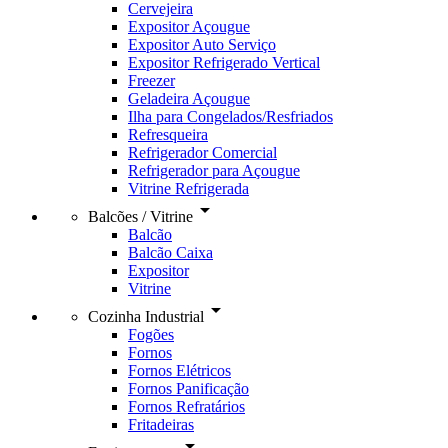
Cervejeira
Expositor Açougue
Expositor Auto Serviço
Expositor Refrigerado Vertical
Freezer
Geladeira Açougue
Ilha para Congelados/Resfriados
Refresqueira
Refrigerador Comercial
Refrigerador para Açougue
Vitrine Refrigerada
arrow_drop_down
Balcões / Vitrine
Balcão
Balcão Caixa
Expositor
Vitrine
arrow_drop_down
Cozinha Industrial
Fogões
Fornos
Fornos Elétricos
Fornos Panificação
Fornos Refratários
Fritadeiras
arrow_drop_down