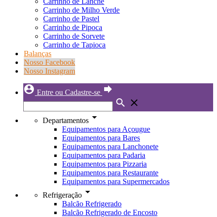
Carrinho de Lanche
Carrinho de Milho Verde
Carrinho de Pastel
Carrinho de Pipoca
Carrinho de Sorvete
Carrinho de Tapioca
Balanças
Nosso Facebook
Nosso Instagram
account_circle
forward
Entre ou Cadastre-se
search
close
arrow_drop_down
Departamentos
Equipamentos para Açougue
Equipamentos para Bares
Equipamentos para Lanchonete
Equipamentos para Padaria
Equipamentos para Pizzaria
Equipamentos para Restaurante
Equipamentos para Supermercados
arrow_drop_down
Refrigeração
Balcão Refrigerado
Balcão Refrigerado de Encosto