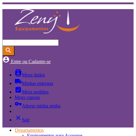
search
account_circle
Entre ou Cadastre-se
contacts
Meus dados
local_shipping
Minhas entregas
assignment_turned_in
Meus pedidos
Meus cupons
vpn_key
Alterar minha senha
close
Sair
Departamentos
Equipamentos para Açougue