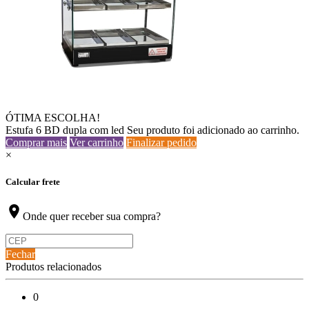
ÓTIMA ESCOLHA!
Estufa 6 BD dupla com led
Seu produto foi adicionado ao carrinho.
Comprar mais
Ver carrinho
Finalizar pedido
×
Calcular frete
location_on
Onde quer receber sua compra?
Fechar
Produtos relacionados
0