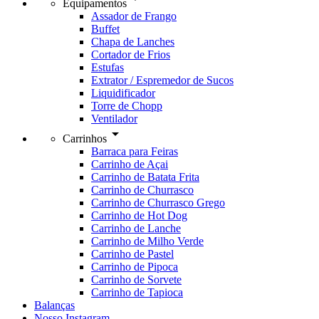
Equipamentos
Assador de Frango
Buffet
Chapa de Lanches
Cortador de Frios
Estufas
Extrator / Espremedor de Sucos
Liquidificador
Torre de Chopp
Ventilador
arrow_drop_down
Carrinhos
Barraca para Feiras
Carrinho de Açai
Carrinho de Batata Frita
Carrinho de Churrasco
Carrinho de Churrasco Grego
Carrinho de Hot Dog
Carrinho de Lanche
Carrinho de Milho Verde
Carrinho de Pastel
Carrinho de Pipoca
Carrinho de Sorvete
Carrinho de Tapioca
Balanças
Nosso Instagram