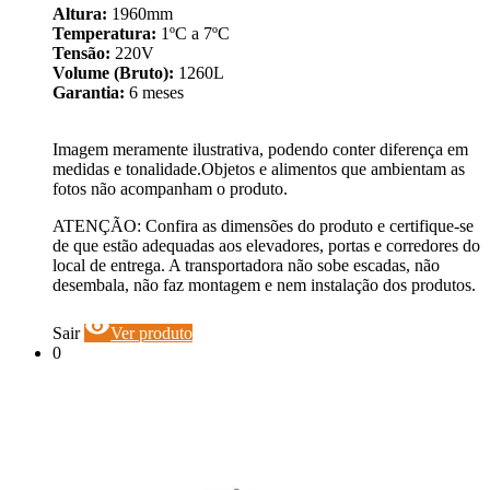
Altura:
1960mm
Temperatura:
1ºC a 7ºC
Tensão:
220V
Volume (Bruto):
1260L
Garantia:
6 meses
Imagem meramente ilustrativa, podendo conter diferença em
medidas e tonalidade.Objetos e alimentos que ambientam as
fotos não acompanham o produto.
ATENÇÃO: Confira as dimensões do produto e certifique-se
de que estão adequadas aos elevadores, portas e corredores do
local de entrega. A transportadora não sobe escadas, não
desembala, não faz montagem e nem instalação dos produtos.
visibility
Sair
Ver produto
0