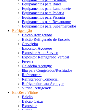
Equipamentos para Bares
Equipamentos para Lanchonete
Equipamentos para Padaria
Equipamentos para Pizzaria
Equipamentos para Restaurante
Equipamentos para Supermercados
Refrigeração
Balcão Refrigerado
Balcão Refrigerado de Encosto
Cervejeira
Expositor Açougue
Expositor Auto Serviço
Expositor Refrigerado Vertical
Freezer
Geladeira Açougue
Ilha para Congelados/Resfriados
Refresqueira
Refrigerador Comercial
Refrigerador para Açougue
Vitrine Refrigerada
Balcões / Vitrine
Balcão
Balcão Caixa
Expositor