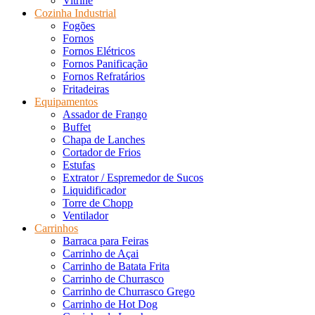
Vitrine
Cozinha Industrial
Fogões
Fornos
Fornos Elétricos
Fornos Panificação
Fornos Refratários
Fritadeiras
Equipamentos
Assador de Frango
Buffet
Chapa de Lanches
Cortador de Frios
Estufas
Extrator / Espremedor de Sucos
Liquidificador
Torre de Chopp
Ventilador
Carrinhos
Barraca para Feiras
Carrinho de Açai
Carrinho de Batata Frita
Carrinho de Churrasco
Carrinho de Churrasco Grego
Carrinho de Hot Dog