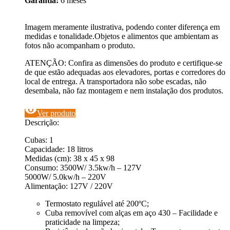
Garantia:
6 meses
Imagem meramente ilustrativa, podendo conter diferença em
medidas e tonalidade.Objetos e alimentos que ambientam as
fotos não acompanham o produto.
ATENÇÃO: Confira as dimensões do produto e certifique-se
de que estão adequadas aos elevadores, portas e corredores do
local de entrega. A transportadora não sobe escadas, não
desembala, não faz montagem e nem instalação dos produtos.
visibility
Ver produto
Descrição:
Cubas: 1
Capacidade: 18 litros
Medidas (cm): 38 x 45 x 98
Consumo: 3500W/ 3.5kw/h – 127V
5000W/ 5.0kw/h – 220V
Alimentação: 127V / 220V
Termostato regulável até 200ºC;
Cuba removível com alças em aço 430 – Facilidade e
praticidade na limpeza;