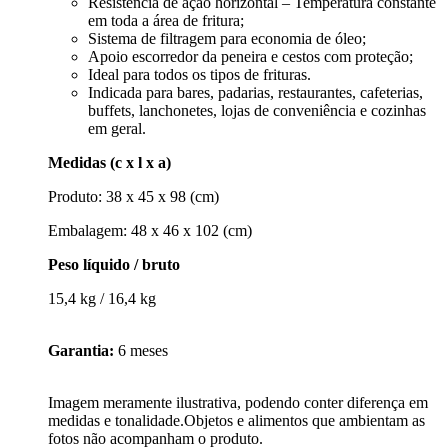
Resistência de ação horizontal – Temperatura constante
em toda a área de fritura;
Sistema de filtragem para economia de óleo;
Apoio escorredor da peneira e cestos com proteção;
Ideal para todos os tipos de frituras.
Indicada para bares, padarias, restaurantes, cafeterias,
buffets, lanchonetes, lojas de conveniência e cozinhas
em geral.
Medidas (c x l x a)
Produto: 38 x 45 x 98 (cm)
Embalagem: 48 x 46 x 102 (cm)
Peso líquido / bruto
15,4 kg / 16,4 kg
Garantia:
6 meses
Imagem meramente ilustrativa, podendo conter diferença em
medidas e tonalidade.Objetos e alimentos que ambientam as
fotos não acompanham o produto.