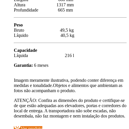
Altura 1317 mm
Profundidade 665 mm
Peso
Bruto 49,5 kg
Líquido 40,5 kg
Capacidade
Líquida 216 l
Garantia:
6 meses
Imagem meramente ilustrativa, podendo conter diferença em
medidas e tonalidade.Objetos e alimentos que ambientam as
fotos não acompanham o produto.
ATENÇÃO: Confira as dimensões do produto e certifique-se
de que estão adequadas aos elevadores, portas e corredores do
local de entrega. A transportadora não sobe escadas, não
desembala, não faz montagem e nem instalação dos produtos.
visibility
Ver produto