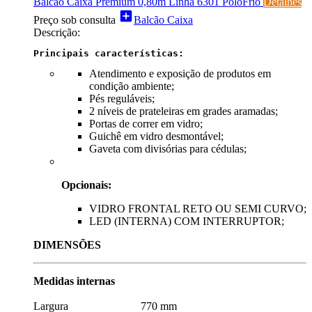
Balcão Caixa Premium 0,80m Linha 6301 PoloFrio
Detalhes
add_box
Preço sob consulta
Balcão Caixa
Descrição:
Principais características:
Atendimento e exposição de produtos em
condição ambiente;
Pés reguláveis;
2 níveis de prateleiras em grades aramadas;
Portas de correr em vidro;
Guichê em vidro desmontável;
Gaveta com divisórias para cédulas;
Opcionais:
VIDRO FRONTAL RETO OU SEMI CURVO;
LED (INTERNA) COM INTERRUPTOR;
DIMENSÕES
Medidas internas
Largura 770 mm