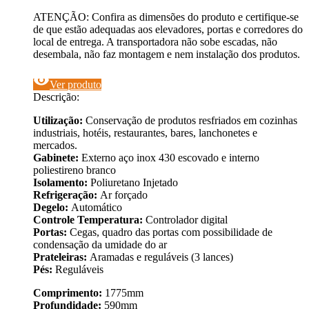
ATENÇÃO: Confira as dimensões do produto e certifique-se
de que estão adequadas aos elevadores, portas e corredores do
local de entrega. A transportadora não sobe escadas, não
desembala, não faz montagem e nem instalação dos produtos.
visibility
Ver produto
Descrição:
Utilização:
Conservação de produtos resfriados em cozinhas
industriais, hotéis, restaurantes, bares, lanchonetes e
mercados.
Gabinete:
Externo aço inox 430 escovado e interno
poliestireno branco
Isolamento:
Poliuretano Injetado
Refrigeração:
Ar forçado
Degelo:
Automático
Controle Temperatura:
Controlador digital
Portas:
Cegas, quadro das portas com possibilidade de
condensação da umidade do ar
Prateleiras:
Aramadas e reguláveis (3 lances)
Pés:
Reguláveis
Comprimento:
1775mm
Profundidade:
590mm