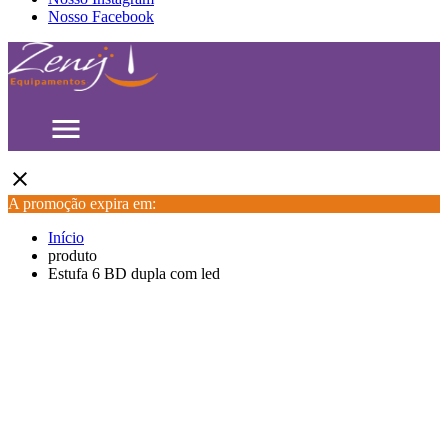
Nosso Facebook
menu
close
A promoção expira em:
Início
produto
Estufa 6 BD dupla com led