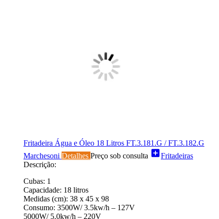
Fritadeira Água e Óleo 18 Litros FT.3.181.G / FT.3.182.G
add_box
Marchesoni
Detalhes
Preço sob consulta
Fritadeiras
Descrição:
Cubas: 1
Capacidade: 18 litros
Medidas (cm): 38 x 45 x 98
Consumo: 3500W/ 3.5kw/h – 127V
5000W/ 5.0kw/h – 220V