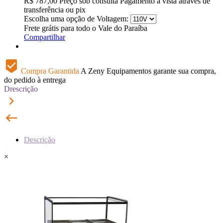
R$
787,00
Preço sob consulta
Pagamento à vista através de
transferência ou pix
Escolha uma opção de Voltagem:
Frete grátis para todo o Vale do Paraíba
Compartilhar
beenhere
Compra Garantida
A Zeny Equipamentos garante sua compra,
do pedido à entrega
Drescrição
keyboard_arrow_right
keyboard_backspace
Descrição
×