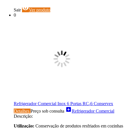
visibility
Sair
Ver produto
0
Refrigerador Comercial Inox 6 Portas RC-6 Conservex
add_box
Detalhes
Preço sob consulta
Refrigerador Comercial
Descrição:
Utilização:
Conservação de produtos resfriados em cozinhas