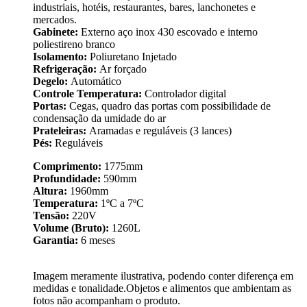
industriais, hotéis, restaurantes, bares, lanchonetes e
mercados.
Gabinete:
Externo aço inox 430 escovado e interno
poliestireno branco
Isolamento:
Poliuretano Injetado
Refrigeração:
Ar forçado
Degelo:
Automático
Controle Temperatura:
Controlador digital
Portas:
Cegas, quadro das portas com possibilidade de
condensação da umidade do ar
Prateleiras:
Aramadas e reguláveis (3 lances)
Pés:
Reguláveis
Comprimento:
1775mm
Profundidade:
590mm
Altura:
1960mm
Temperatura:
1ºC a 7ºC
Tensão:
220V
Volume (Bruto):
1260L
Garantia:
6 meses
Imagem meramente ilustrativa, podendo conter diferença em
medidas e tonalidade.Objetos e alimentos que ambientam as
fotos não acompanham o produto.