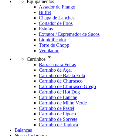
Equipamentos
Assador de Frango
Buffet
Chapa de Lanches
Cortador de Frios
Estufas
Extrator / Espremedor de Sucos
Liquidificador
Torre de Chopp
Ventilador
arrow_drop_down
Carrinhos
Barraca para Feiras
Carrinho de Açai
Carrinho de Batata Frita
Carrinho de Churrasco
Carrinho de Churrasco Grego
Carrinho de Hot Dog
Carrinho de Lanche
Carrinho de Milho Verde
Carrinho de Pastel
Carrinho de Pipoca
Carrinho de Sorvete
Carrinho de Tapioca
Balanças
Nosso Instagram