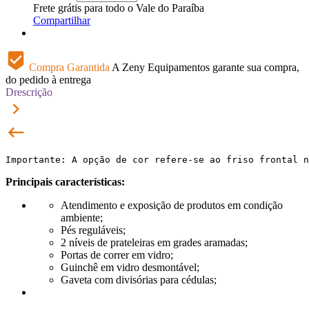
Frete grátis para todo o Vale do Paraíba
Compartilhar
beenhere
Compra Garantida
A Zeny Equipamentos garante sua compra,
do pedido à entrega
Drescrição
keyboard_arrow_right
keyboard_backspace
Importante: A opção de cor refere-se ao friso frontal n
Principais características:
Atendimento e exposição de produtos em condição
ambiente;
Pés reguláveis;
2 níveis de prateleiras em grades aramadas;
Portas de correr em vidro;
Guinchê em vidro desmontável;
Gaveta com divisórias para cédulas;