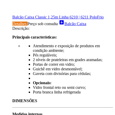
Balcão Caixa Classic 1,25m Linha 6210 | 6211 PoloFrio
add_box
Detalhes
Preço sob consulta
Balcão Caixa
Descrição:
Principais características:
Atendimento e exposição de produtos em
condição ambiente;
Pés reguláveis;
2 níveis de prateleiras em grades aramadas;
Portas de correr em vidro;
Guichê em vidro desmontável;
Gaveta com divisórias para cédulas;
Opcionais:
Vidro frontal reto ou semi curvo;
Porta branca linha refrigerada
DIMENSÕES
Medidas internas