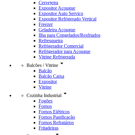
Cervejeira
Expositor Açougue
Expositor Auto Serviço
Expositor Refrigerado Vertical
Freezer
Geladeira Açougue
Ilha para Congelados/Resfriados
Refresqueira
Refrigerador Comercial
Refrigerador para Açougue
Vitrine Refrigerada
arrow_drop_down
Balcões / Vitrine
Balcão
Balcão Caixa
Expositor
Vitrine
arrow_drop_down
Cozinha Industrial
Fogões
Fornos
Fornos Elétricos
Fornos Panificação
Fornos Refratários
Fritadeiras
arrow_drop_down