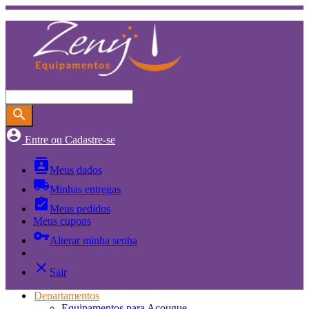
search
account_circle
Entre ou Cadastre-se
contacts
Meus dados
local_shipping
Minhas entregas
assignment_turned_in
Meus pedidos
Meus cupons
vpn_key
Alterar minha senha
close
Sair
Departamentos
Equipamentos para Açougue