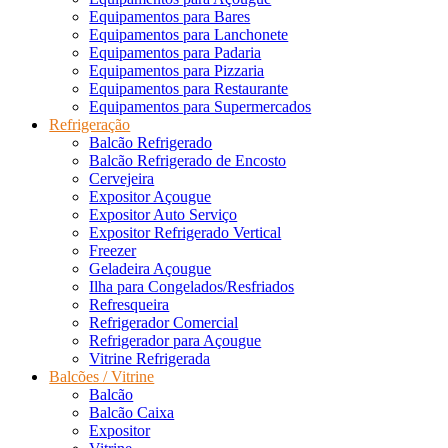
Equipamentos para Bares
Equipamentos para Lanchonete
Equipamentos para Padaria
Equipamentos para Pizzaria
Equipamentos para Restaurante
Equipamentos para Supermercados
Refrigeração
Balcão Refrigerado
Balcão Refrigerado de Encosto
Cervejeira
Expositor Açougue
Expositor Auto Serviço
Expositor Refrigerado Vertical
Freezer
Geladeira Açougue
Ilha para Congelados/Resfriados
Refresqueira
Refrigerador Comercial
Refrigerador para Açougue
Vitrine Refrigerada
Balcões / Vitrine
Balcão
Balcão Caixa
Expositor