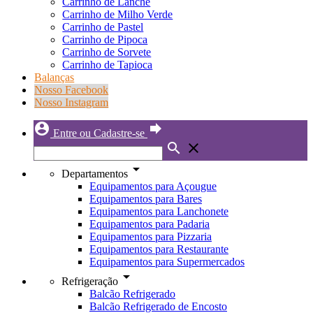
Carrinho de Lanche
Carrinho de Milho Verde
Carrinho de Pastel
Carrinho de Pipoca
Carrinho de Sorvete
Carrinho de Tapioca
Balanças
Nosso Facebook
Nosso Instagram
account_circle
forward
Entre ou Cadastre-se
search
close
arrow_drop_down
Departamentos
Equipamentos para Açougue
Equipamentos para Bares
Equipamentos para Lanchonete
Equipamentos para Padaria
Equipamentos para Pizzaria
Equipamentos para Restaurante
Equipamentos para Supermercados
arrow_drop_down
Refrigeração
Balcão Refrigerado
Balcão Refrigerado de Encosto