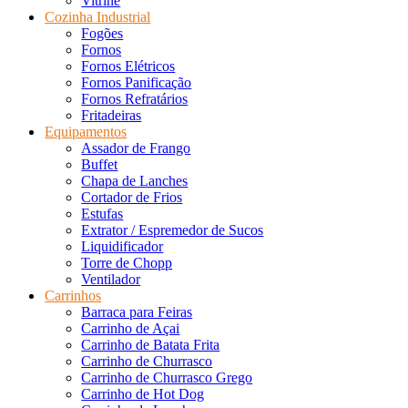
Vitrine
Cozinha Industrial
Fogões
Fornos
Fornos Elétricos
Fornos Panificação
Fornos Refratários
Fritadeiras
Equipamentos
Assador de Frango
Buffet
Chapa de Lanches
Cortador de Frios
Estufas
Extrator / Espremedor de Sucos
Liquidificador
Torre de Chopp
Ventilador
Carrinhos
Barraca para Feiras
Carrinho de Açai
Carrinho de Batata Frita
Carrinho de Churrasco
Carrinho de Churrasco Grego
Carrinho de Hot Dog