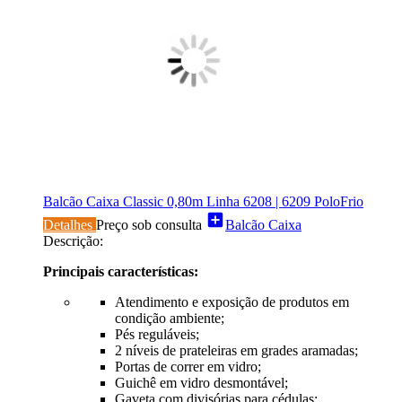
Balcão Caixa Classic 0,80m Linha 6208 | 6209 PoloFrio
add_box
Detalhes
Preço sob consulta
Balcão Caixa
Descrição:
Principais características:
Atendimento e exposição de produtos em
condição ambiente;
Pés reguláveis;
2 níveis de prateleiras em grades aramadas;
Portas de correr em vidro;
Guichê em vidro desmontável;
Gaveta com divisórias para cédulas;