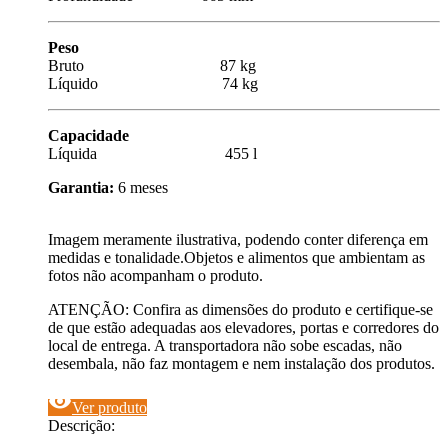
Peso
Bruto 87 kg
Líquido 74 kg
Capacidade
Líquida 455 l
Garantia:
6 meses
Imagem meramente ilustrativa, podendo conter diferença em
medidas e tonalidade.Objetos e alimentos que ambientam as
fotos não acompanham o produto.
ATENÇÃO: Confira as dimensões do produto e certifique-se
de que estão adequadas aos elevadores, portas e corredores do
local de entrega. A transportadora não sobe escadas, não
desembala, não faz montagem e nem instalação dos produtos.
visibility
Ver produto
Descrição: