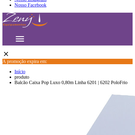
Nosso Facebook
menu
close
A promoção expira em:
Início
produto
Balcão Caixa Pop Luxo 0,80m Linha 6201 | 6202 PoloFrio