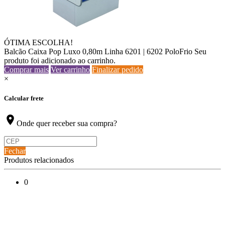
ÓTIMA ESCOLHA!
Balcão Caixa Pop Luxo 0,80m Linha 6201 | 6202 PoloFrio
Seu
produto foi adicionado ao carrinho.
Comprar mais
Ver carrinho
Finalizar pedido
×
Calcular frete
location_on
Onde quer receber sua compra?
Fechar
Produtos relacionados
0