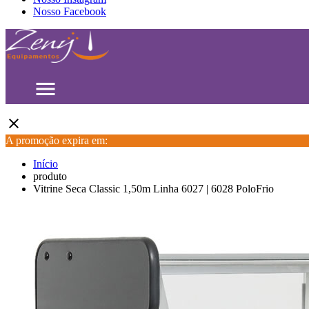
Nosso Facebook
menu
close
A promoção expira em:
Início
produto
Vitrine Seca Classic 1,50m Linha 6027 | 6028 PoloFrio