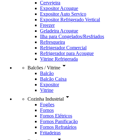
Cervejeira
Expositor Açougue
Expositor Auto Serviço
Expositor Refrigerado Vertical
Freezer
Geladeira Açougue
Ilha para Congelados/Resfriados
Refresqueira
Refrigerador Comercial
Refrigerador para Açougue
Vitrine Refrigerada
arrow_drop_down
Balcões / Vitrine
Balcão
Balcão Caixa
Expositor
Vitrine
arrow_drop_down
Cozinha Industrial
Fogões
Fornos
Fornos Elétricos
Fornos Panificação
Fornos Refratários
Fritadeiras
arrow_drop_down