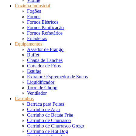
Vitrine
Cozinha Industrial
Fogões
Fornos
Fornos Elétricos
Fornos Panificação
Fornos Refratários
Fritadeiras
Equipamentos
Assador de Frango
Buffet
Chapa de Lanches
Cortador de Frios
Estufas
Extrator / Espremedor de Sucos
Liquidificador
Torre de Chopp
Ventilador
Carrinhos
Barraca para Feiras
Carrinho de Açai
Carrinho de Batata Frita
Carrinho de Churrasco
Carrinho de Churrasco Grego
Carrinho de Hot Dog