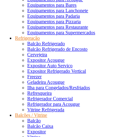
Equipamentos para Bares
Equipamentos para Lanchonete
Equipamentos para Padaria
Equipamentos para Pizzaria
Equipamentos para Restaurante
Equipamentos para Supermercados
Refrigeração
Balcão Refrigerado
Balcão Refrigerado de Encosto
Cervejeira
Expositor Açougue
Expositor Auto Serviço
Expositor Refrigerado Vertical
Freezer
Geladeira Açougue
Ilha para Congelados/Resfriados
Refresqueira
Refrigerador Comercial
Refrigerador para Açougue
Vitrine Refrigerada
Balcões / Vitrine
Balcão
Balcão Caixa
Expositor