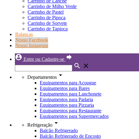
Carrinho de Lanche
Carrinho de Milho Verde
Carrinho de Pastel
Carrinho de Pipoca
Carrinho de Sorvete
Carrinho de Tapioca
Balanças
Nosso Facebook
Nosso Instagram
account_circle
forward
Entre ou Cadastre-se
search
close
arrow_drop_down
Departamentos
Equipamentos para Açougue
Equipamentos para Bares
Equipamentos para Lanchonete
Equipamentos para Padaria
Equipamentos para Pizzaria
Equipamentos para Restaurante
Equipamentos para Supermercados
arrow_drop_down
Refrigeração
Balcão Refrigerado
Balcão Refrigerado de Encosto