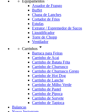
Equipamentos
Assador de Frango
Buffet
Chapa de Lanches
Cortador de Frios
Estufas
Extrator / Espremedor de Sucos
Liquidificador
Torre de Chopp
Ventilador
arrow_drop_down
Carrinhos
Barraca para Feiras
Carrinho de Açai
Carrinho de Batata Frita
Carrinho de Churrasco
Carrinho de Churrasco Grego
Carrinho de Hot Dog
Carrinho de Lanche
Carrinho de Milho Verde
Carrinho de Pastel
Carrinho de Pipoca
Carrinho de Sorvete
Carrinho de Tapioca
Balanças
Nosso Instagram