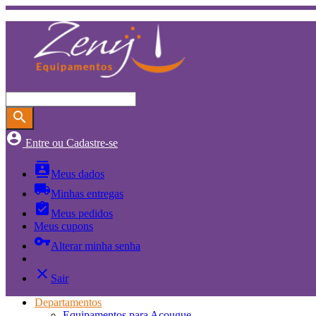
search
account_circle
Entre ou Cadastre-se
contacts
Meus dados
local_shipping
Minhas entregas
assignment_turned_in
Meus pedidos
Meus cupons
vpn_key
Alterar minha senha
close
Sair
Departamentos
Equipamentos para Açougue