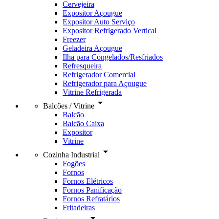
Cervejeira
Expositor Açougue
Expositor Auto Serviço
Expositor Refrigerado Vertical
Freezer
Geladeira Açougue
Ilha para Congelados/Resfriados
Refresqueira
Refrigerador Comercial
Refrigerador para Açougue
Vitrine Refrigerada
arrow_drop_down
Balcões / Vitrine
Balcão
Balcão Caixa
Expositor
Vitrine
arrow_drop_down
Cozinha Industrial
Fogões
Fornos
Fornos Elétricos
Fornos Panificação
Fornos Refratários
Fritadeiras
arrow_drop_down