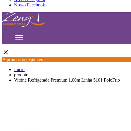
Nosso Facebook
menu
close
A promoção expira em:
Início
produto
Vitrine Refrigerada Premium 1,00m Linha 5101 PoloFrio