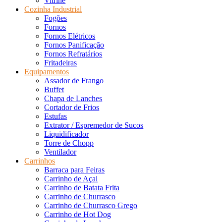
Vitrine
Cozinha Industrial
Fogões
Fornos
Fornos Elétricos
Fornos Panificação
Fornos Refratários
Fritadeiras
Equipamentos
Assador de Frango
Buffet
Chapa de Lanches
Cortador de Frios
Estufas
Extrator / Espremedor de Sucos
Liquidificador
Torre de Chopp
Ventilador
Carrinhos
Barraca para Feiras
Carrinho de Açai
Carrinho de Batata Frita
Carrinho de Churrasco
Carrinho de Churrasco Grego
Carrinho de Hot Dog