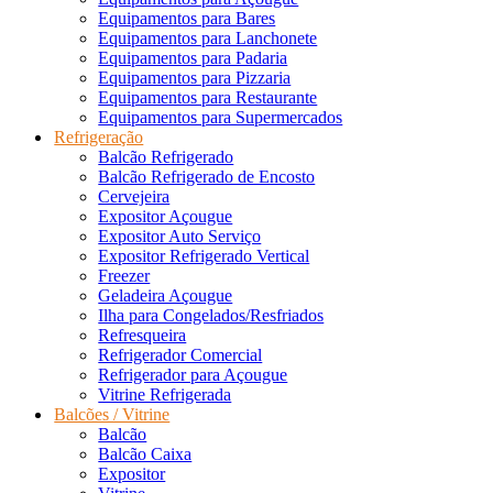
Equipamentos para Bares
Equipamentos para Lanchonete
Equipamentos para Padaria
Equipamentos para Pizzaria
Equipamentos para Restaurante
Equipamentos para Supermercados
Refrigeração
Balcão Refrigerado
Balcão Refrigerado de Encosto
Cervejeira
Expositor Açougue
Expositor Auto Serviço
Expositor Refrigerado Vertical
Freezer
Geladeira Açougue
Ilha para Congelados/Resfriados
Refresqueira
Refrigerador Comercial
Refrigerador para Açougue
Vitrine Refrigerada
Balcões / Vitrine
Balcão
Balcão Caixa
Expositor