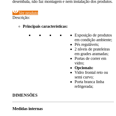
desembala, não faz montagem e nem instalação dos produtos.
visibility
Ver produto
Descrição:
Principais características:
Exposição de produtos
em condição ambiente;
Pés reguláveis;
2 níveis de prateleiras
em grades aramadas;
Portas de correr em
vidro;
Opcionais:
Vidro frontal reto ou
semi curvo;
Porta branca linha
refrigerada;
DIMENSÕES
Medidas internas