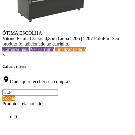
ÓTIMA ESCOLHA!
Vitrine Estufa Classic 0,85m Linha 5206 | 5207 PoloFrio
Seu
produto foi adicionado ao carrinho.
Comprar mais
Ver carrinho
Finalizar pedido
×
Calcular frete
location_on
Onde quer receber sua compra?
Fechar
Produtos relacionados
0