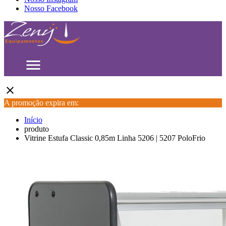
Nosso Facebook
menu
close
A promoção expira em:
Início
produto
Vitrine Estufa Classic 0,85m Linha 5206 | 5207 PoloFrio