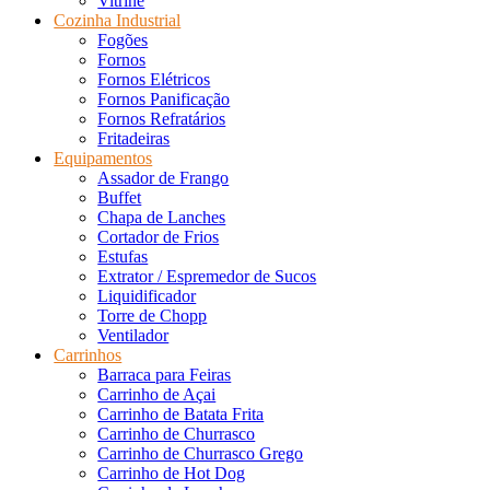
Vitrine
Cozinha Industrial
Fogões
Fornos
Fornos Elétricos
Fornos Panificação
Fornos Refratários
Fritadeiras
Equipamentos
Assador de Frango
Buffet
Chapa de Lanches
Cortador de Frios
Estufas
Extrator / Espremedor de Sucos
Liquidificador
Torre de Chopp
Ventilador
Carrinhos
Barraca para Feiras
Carrinho de Açai
Carrinho de Batata Frita
Carrinho de Churrasco
Carrinho de Churrasco Grego
Carrinho de Hot Dog