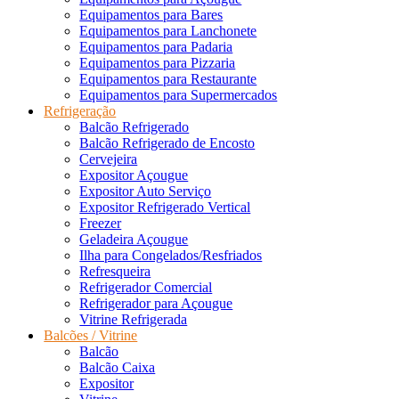
Equipamentos para Bares
Equipamentos para Lanchonete
Equipamentos para Padaria
Equipamentos para Pizzaria
Equipamentos para Restaurante
Equipamentos para Supermercados
Refrigeração
Balcão Refrigerado
Balcão Refrigerado de Encosto
Cervejeira
Expositor Açougue
Expositor Auto Serviço
Expositor Refrigerado Vertical
Freezer
Geladeira Açougue
Ilha para Congelados/Resfriados
Refresqueira
Refrigerador Comercial
Refrigerador para Açougue
Vitrine Refrigerada
Balcões / Vitrine
Balcão
Balcão Caixa
Expositor