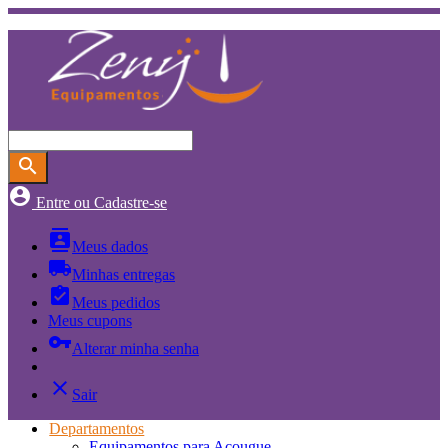
search
account_circle
Entre ou Cadastre-se
contacts
Meus dados
local_shipping
Minhas entregas
assignment_turned_in
Meus pedidos
Meus cupons
vpn_key
Alterar minha senha
close
Sair
Departamentos
Equipamentos para Açougue