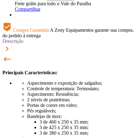
Frete grátis para todo o Vale do Paraíba
Compartilhar
beenhere
Compra Garantida
A Zeny Equipamentos garante sua compra,
do pedido à entrega
Drescrição
keyboard_arrow_right
keyboard_backspace
Principais Características:
Aquecimento e exposição de salgados;
Controle de temperatura: Termostato;
Aquecimento: Resistência;
2 níveis de prateleiras;
Portas de correr em vidro;
Pés reguláveis;
Bandejas de inox:
3 de 460 x 250 x 35 mm;
3 de 425 x 250 x 35 mm;
3 de 380 x 250 x 35 mm;