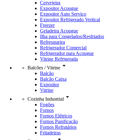
Cervejeira
Expositor Açougue
Expositor Auto Serviço
Expositor Refrigerado Vertical
Freezer
Geladeira Açougue
Ilha para Congelados/Resfriados
Refresqueira
Refrigerador Comercial
Refrigerador para Açougue
Vitrine Refrigerada
arrow_drop_down
Balcões / Vitrine
Balcão
Balcão Caixa
Expositor
Vitrine
arrow_drop_down
Cozinha Industrial
Fogões
Fornos
Fornos Elétricos
Fornos Panificação
Fornos Refratários
Fritadeiras
arrow_drop_down