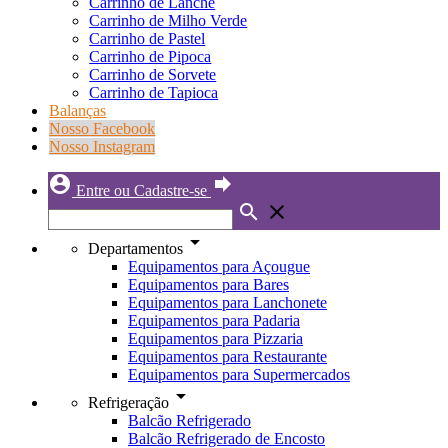
Carrinho de Lanche
Carrinho de Milho Verde
Carrinho de Pastel
Carrinho de Pipoca
Carrinho de Sorvete
Carrinho de Tapioca
Balanças
Nosso Facebook
Nosso Instagram
account_circle
forward
Entre ou Cadastre-se
search
close
arrow_drop_down
Departamentos
Equipamentos para Açougue
Equipamentos para Bares
Equipamentos para Lanchonete
Equipamentos para Padaria
Equipamentos para Pizzaria
Equipamentos para Restaurante
Equipamentos para Supermercados
arrow_drop_down
Refrigeração
Balcão Refrigerado
Balcão Refrigerado de Encosto