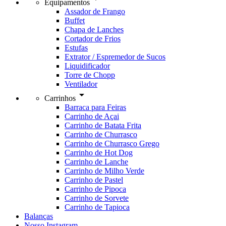
Equipamentos
Assador de Frango
Buffet
Chapa de Lanches
Cortador de Frios
Estufas
Extrator / Espremedor de Sucos
Liquidificador
Torre de Chopp
Ventilador
arrow_drop_down
Carrinhos
Barraca para Feiras
Carrinho de Açai
Carrinho de Batata Frita
Carrinho de Churrasco
Carrinho de Churrasco Grego
Carrinho de Hot Dog
Carrinho de Lanche
Carrinho de Milho Verde
Carrinho de Pastel
Carrinho de Pipoca
Carrinho de Sorvete
Carrinho de Tapioca
Balanças
Nosso Instagram