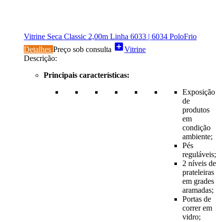
Vitrine Seca Classic 2,00m Linha 6033 | 6034 PoloFrio
add_box
Detalhes
Preço sob consulta
Vitrine
Descrição:
Principais características:
Exposição
de
produtos
em
condição
ambiente;
Pés
reguláveis;
2 níveis de
prateleiras
em grades
aramadas;
Portas de
correr em
vidro;