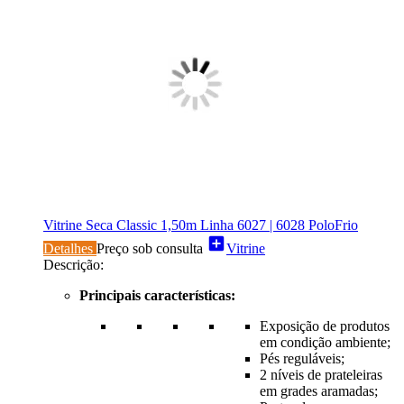
Vitrine Seca Classic 1,50m Linha 6027 | 6028 PoloFrio
add_box
Detalhes
Preço sob consulta
Vitrine
Descrição:
Principais características:
Exposição de produtos
em condição ambiente;
Pés reguláveis;
2 níveis de prateleiras
em grades aramadas;