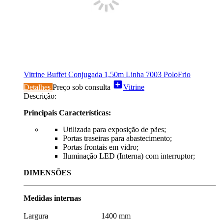
Vitrine Buffet Conjugada 1,50m Linha 7003 PoloFrio
add_box
Detalhes
Preço sob consulta
Vitrine
Descrição:
Principais Características:
Utilizada para exposição de pães;
Portas traseiras para abastecimento;
Portas frontais em vidro;
Iluminação LED (Interna) com interruptor;
DIMENSÕES
Medidas internas
Largura 1400 mm