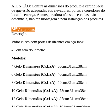
ATENÇÃO: Confira as dimensões do produto e certifique-se
de que estão adequadas aos elevadores, portas e corredores do
local de entrega. A transportadora não sobe escadas, não
desembala, não faz montagem e nem instalação dos produtos.
visibility
Ver produto
Descrição:
Vidro curvo com portas deslizantes em aço inox.
- Com selo do inmetro.
Modelos:
4 Gelo
Dimensões (CxLxA):
36cmx31cmx38cm
6 Gelo
Dimensões (CxLxA):
46cmx31cmx38cm
8 Gelo
Dimensões (CxLxA):
59cmx31cmx38cm
10 Gelo
Dimensões (CxLxA):
73cmx31cmx38cm
12 Gelo
Dimensões (CxLxA):
87cmx31cmx38cm
14 Gelo
Dimensões (CxLxA):
101cmx31cmx38cm