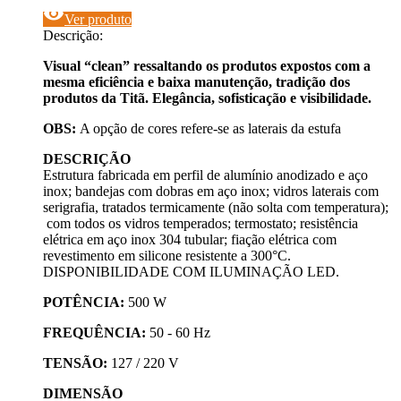
visibility
Ver produto
Descrição:
Visual “clean” ressaltando os produtos expostos com a
mesma eficiência e baixa manutenção, tradição dos
produtos da Titã. Elegância, sofisticação e visibilidade.
OBS:
A opção de cores refere-se as laterais da estufa
DESCRIÇÃO
Estrutura fabricada em perfil de alumínio anodizado e aço
inox; bandejas com dobras em aço inox; vidros laterais com
serigrafia, tratados termicamente (não solta com temperatura);
com todos os vidros temperados; termostato; resistência
elétrica em aço inox 304 tubular; fiação elétrica com
revestimento em silicone resistente a 300°C.
DISPONIBILIDADE COM ILUMINAÇÃO LED.
POTÊNCIA:
500 W
FREQUÊNCIA:
50 - 60 Hz
TENSÃO:
127 / 220 V
DIMENSÃO