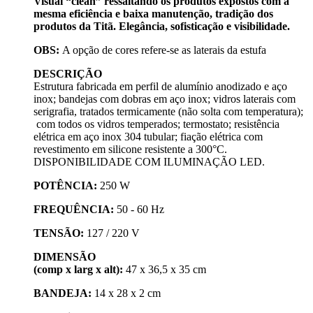
Visual “clean” ressaltando os produtos expostos com a
mesma eficiência e baixa manutenção, tradição dos
produtos da Titã. Elegância, sofisticação e visibilidade.
OBS:
A opção de cores refere-se as laterais da estufa
DESCRIÇÃO
Estrutura fabricada em perfil de alumínio anodizado e aço
inox; bandejas com dobras em aço inox; vidros laterais com
serigrafia, tratados termicamente (não solta com temperatura);
com todos os vidros temperados; termostato; resistência
elétrica em aço inox 304 tubular; fiação elétrica com
revestimento em silicone resistente a 300°C.
DISPONIBILIDADE COM ILUMINAÇÃO LED.
POTÊNCIA:
250 W
FREQUÊNCIA:
50 - 60 Hz
TENSÃO:
127 / 220 V
DIMENSÃO
(comp x larg x alt):
47 x 36,5 x 35 cm
BANDEJA:
14 x 28 x 2 cm