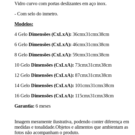
Vidro curvo com portas deslizantes em aço inox.
- Com selo do inmetro.
Modelos:
4 Gelo
Dimensões (CxLxA):
36cmx31cmx38cm
6 Gelo
Dimensões (CxLxA):
46cmx31cmx38cm
8 Gelo
Dimensões (CxLxA):
59cmx31cmx38cm
10 Gelo
Dimensões (CxLxA):
73cmx31cmx38cm
12 Gelo
Dimensões (CxLxA):
87cmx31cmx38cm
14 Gelo
Dimensões (CxLxA):
101cmx31cmx38cm
16 Gelo
Dimensões (CxLxA):
115cmx31cmx38cm
Garantia:
6 meses
Imagem meramente ilustrativa, podendo conter diferença em
medidas e tonalidade.Objetos e alimentos que ambientam as
fotos não acompanham o produto.