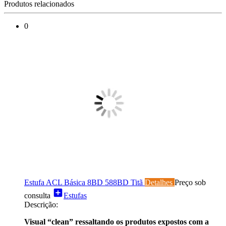
Produtos relacionados
0
Estufa ACL Básica 8BD 588BD Titã
Detalhes
Preço sob
add_box
consulta
Estufas
Descrição:
Visual “clean” ressaltando os produtos expostos com a