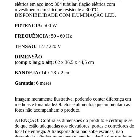
elétrica em aço inox 304 tubular; fiação elétrica com
revestimento em silicone resistente a 300°C.
DISPONIBILIDADE COM ILUMINAÇÃO LED.
POTÊNCIA:
500 W
FREQUÊNCIA:
50 - 60 Hz
TENSÃO:
127 / 220 V
DIMENSÃO
(comp x larg x alt):
62 x 36,5 x 44,5 cm
BANDEJA:
14 x 28 x 2 cm
Garantia:
6 meses
Imagem meramente ilustrativa, podendo conter diferença em
medidas e tonalidade.Objetos e alimentos que ambientam as
fotos não acompanham o produto.
ATENÇÃO: Confira as dimensões do produto e certifique-se
de que estão adequadas aos elevadores, portas e corredores do
local de entrega. A transportadora não sobe escadas, não
desembala, não faz montagem e nem instalação dos produtos.