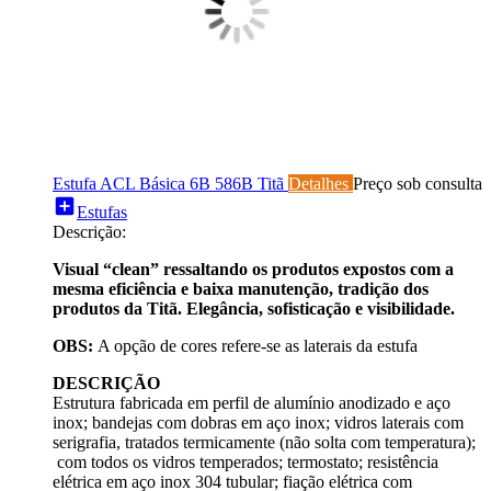
Estufa ACL Básica 6B 586B Titã
Detalhes
Preço sob consulta
add_box
Estufas
Descrição:
Visual “clean” ressaltando os produtos expostos com a
mesma eficiência e baixa manutenção, tradição dos
produtos da Titã. Elegância, sofisticação e visibilidade.
OBS:
A opção de cores refere-se as laterais da estufa
DESCRIÇÃO
Estrutura fabricada em perfil de alumínio anodizado e aço
inox; bandejas com dobras em aço inox; vidros laterais com
serigrafia, tratados termicamente (não solta com temperatura);
com todos os vidros temperados; termostato; resistência
elétrica em aço inox 304 tubular; fiação elétrica com