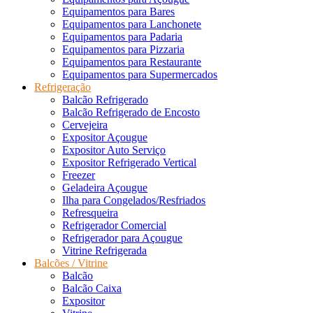
Equipamentos para Bares
Equipamentos para Lanchonete
Equipamentos para Padaria
Equipamentos para Pizzaria
Equipamentos para Restaurante
Equipamentos para Supermercados
Refrigeração
Balcão Refrigerado
Balcão Refrigerado de Encosto
Cervejeira
Expositor Açougue
Expositor Auto Serviço
Expositor Refrigerado Vertical
Freezer
Geladeira Açougue
Ilha para Congelados/Resfriados
Refresqueira
Refrigerador Comercial
Refrigerador para Açougue
Vitrine Refrigerada
Balcões / Vitrine
Balcão
Balcão Caixa
Expositor