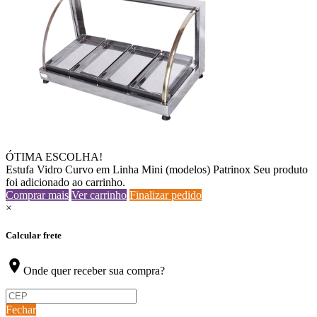
ÓTIMA ESCOLHA!
Estufa Vidro Curvo em Linha Mini (modelos) Patrinox
Seu produto
foi adicionado ao carrinho.
Comprar mais
Ver carrinho
Finalizar pedido
×
Calcular frete
location_on
Onde quer receber sua compra?
Fechar