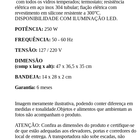
com todos os vidros temperados; termostato; resistência
elétrica em aço inox 304 tubular; fiação elétrica com
revestimento em silicone resistente a 300°C.
DISPONIBILIDADE COM ILUMINAÇÃO LED.
POTÊNCIA:
250 W
FREQUÊNCIA:
50 - 60 Hz
TENSÃO:
127 / 220 V
DIMENSÃO
(comp x larg x alt):
47 x 36,5 x 35 cm
BANDEJA:
14 x 28 x 2 cm
Garantia:
6 meses
Imagem meramente ilustrativa, podendo conter diferença em
medidas e tonalidade.Objetos e alimentos que ambientam as
fotos não acompanham o produto.
ATENÇÃO: Confira as dimensões do produto e certifique-se
de que estão adequadas aos elevadores, portas e corredores do
local de entrega. A transportadora não sobe escadas, não