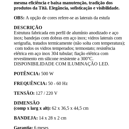
mesma eficiência e baixa manutenção, tradição dos
produtos da Titã. Elegância, sofisticação e visibilidade.
OBS:
A opção de cores refere-se as laterais da estufa
DESCRIÇÃO
Estrutura fabricada em perfil de alumínio anodizado e aço
inox; bandejas com dobras em aço inox; vidros laterais com
serigrafia, tratados termicamente (não solta com temperatura);
com todos os vidros temperados; termostato; resistência
elétrica em aço inox 304 tubular; fiação elétrica com
revestimento em silicone resistente a 300°C.
DISPONIBILIDADE COM ILUMINAÇÃO LED.
POTÊNCIA:
500 W
FREQUÊNCIA:
50 - 60 Hz
TENSÃO:
127 / 220 V
DIMENSÃO
(comp x larg x alt):
62 x 36,5 x 44,5 cm
BANDEJA:
14 x 28 x 2 cm
Garantia:
6 meses