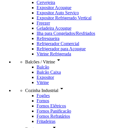
Cervejeira
Expositor Açougue
Expositor Auto Serviço
Expositor Refrigerado Vertical
Freezer
Geladeira Açougue
Ilha para Congelados/Resfriados
Refresqueira
Refrigerador Comercial
Refrigerador para Açougue
Vitrine Refrigerada
arrow_drop_down
Balcões / Vitrine
Balcão
Balcão Caixa
Expositor
Vitrine
arrow_drop_down
Cozinha Industrial
Fogões
Fornos
Fornos Elétricos
Fornos Panificação
Fornos Refratários
Fritadeiras
arrow_drop_down