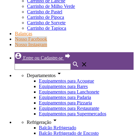
Carrinho de Lanche
Carrinho de Milho Verde
Carrinho de Pastel
Carrinho de Pipoca
Carrinho de Sorvete
Carrinho de Tapioca
Balanças
Nosso Facebook
Nosso Instagram
account_circle
forward
Entre ou Cadastre-se
search
close
arrow_drop_down
Departamentos
Equipamentos para Açougue
Equipamentos para Bares
Equipamentos para Lanchonete
Equipamentos para Padaria
Equipamentos para Pizzaria
Equipamentos para Restaurante
Equipamentos para Supermercados
arrow_drop_down
Refrigeração
Balcão Refrigerado
Balcão Refrigerado de Encosto