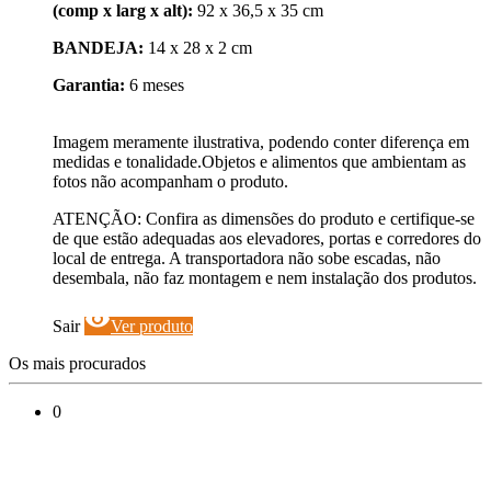
(comp x larg x alt):
92 x 36,5 x 35 cm
BANDEJA:
14 x 28 x 2 cm
Garantia:
6 meses
Imagem meramente ilustrativa, podendo conter diferença em
medidas e tonalidade.Objetos e alimentos que ambientam as
fotos não acompanham o produto.
ATENÇÃO: Confira as dimensões do produto e certifique-se
de que estão adequadas aos elevadores, portas e corredores do
local de entrega. A transportadora não sobe escadas, não
desembala, não faz montagem e nem instalação dos produtos.
visibility
Sair
Ver produto
Os mais procurados
0