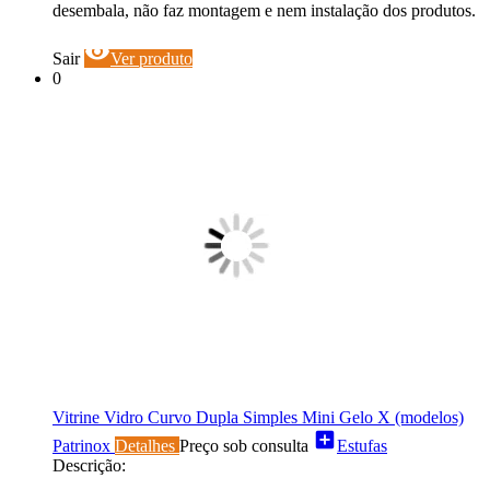
desembala, não faz montagem e nem instalação dos produtos.
visibility
Sair
Ver produto
0
Vitrine Vidro Curvo Dupla Simples Mini Gelo X (modelos)
add_box
Patrinox
Detalhes
Preço sob consulta
Estufas
Descrição: