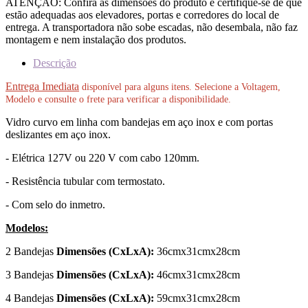
ATENÇÃO: Confira as dimensões do produto e certifique-se de que
estão adequadas aos elevadores, portas e corredores do local de
entrega. A transportadora não sobe escadas, não desembala, não faz
montagem e nem instalação dos produtos.
Descrição
Entrega Imediata
disponível para alguns itens. Selecione a Voltagem,
Modelo e consulte o frete para verificar a disponibilidade.
Vidro curvo em linha com bandejas em aço inox e com portas
deslizantes em aço inox.
- Elétrica 127V ou 220 V com cabo 120mm.
- Resistência tubular com termostato.
- Com selo do inmetro.
Modelos:
2 Bandejas
Dimensões (CxLxA):
36cmx31cmx28cm
3 Bandejas
Dimensões (CxLxA):
46cmx31cmx28cm
4 Bandejas
Dimensões (CxLxA):
59cmx31cmx28cm