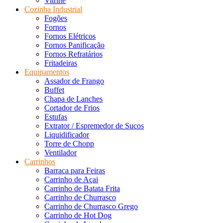
Vitrine
Cozinha Industrial
Fogões
Fornos
Fornos Elétricos
Fornos Panificação
Fornos Refratários
Fritadeiras
Equipamentos
Assador de Frango
Buffet
Chapa de Lanches
Cortador de Frios
Estufas
Extrator / Espremedor de Sucos
Liquidificador
Torre de Chopp
Ventilador
Carrinhos
Barraca para Feiras
Carrinho de Açai
Carrinho de Batata Frita
Carrinho de Churrasco
Carrinho de Churrasco Grego
Carrinho de Hot Dog