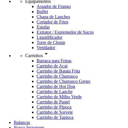
Equipamentos
Assador de Frango
Buffet
Chapa de Lanches
Cortador de Frios
Estufas
Extrator / Espremedor de Sucos
Liquidificador
Torre de Chopp
Ventilador
arrow_drop_down
Carrinhos
Barraca para Feiras
Carrinho de Açai
Carrinho de Batata Frita
Carrinho de Churrasco
Carrinho de Churrasco Grego
Carrinho de Hot Dog
Carrinho de Lanche
Carrinho de Milho Verde
Carrinho de Pastel
Carrinho de Pipoca
Carrinho de Sorvete
Carrinho de Tapioca
Balanças
Nosso Instagram