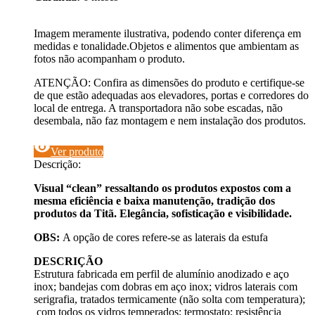
Imagem meramente ilustrativa, podendo conter diferença em
medidas e tonalidade.Objetos e alimentos que ambientam as
fotos não acompanham o produto.
ATENÇÃO: Confira as dimensões do produto e certifique-se
de que estão adequadas aos elevadores, portas e corredores do
local de entrega. A transportadora não sobe escadas, não
desembala, não faz montagem e nem instalação dos produtos.
visibility
Ver produto
Descrição:
Visual “clean” ressaltando os produtos expostos com a
mesma eficiência e baixa manutenção, tradição dos
produtos da Titã. Elegância, sofisticação e visibilidade.
OBS:
A opção de cores refere-se as laterais da estufa
DESCRIÇÃO
Estrutura fabricada em perfil de alumínio anodizado e aço
inox; bandejas com dobras em aço inox; vidros laterais com
serigrafia, tratados termicamente (não solta com temperatura);
com todos os vidros temperados; termostato; resistência