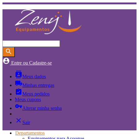
search
account_circle
Entre ou Cadastre-se
contacts
Meus dados
local_shipping
Minhas entregas
assignment_turned_in
Meus pedidos
Meus cupons
vpn_key
Alterar minha senha
close
Sair
Departamentos
Equipamentos para Açougue