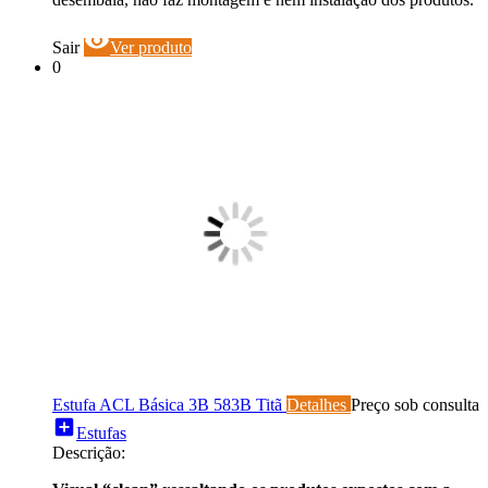
visibility
Sair
Ver produto
0
Estufa ACL Básica 3B 583B Titã
Detalhes
Preço sob consulta
add_box
Estufas
Descrição: