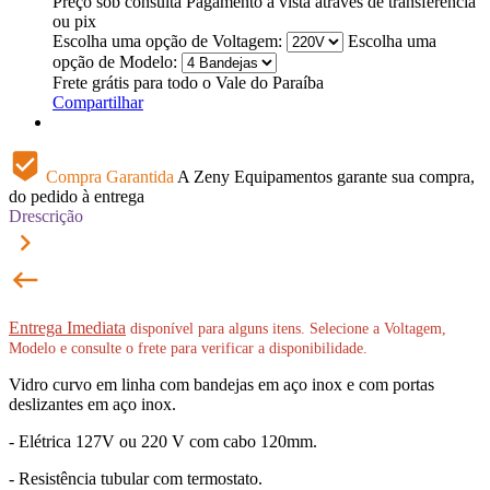
Preço sob consulta
Pagamento à vista através de transferência
ou pix
Escolha uma opção de Voltagem:
Escolha uma
opção de Modelo:
Frete grátis para todo o Vale do Paraíba
Compartilhar
beenhere
Compra Garantida
A Zeny Equipamentos garante sua compra,
do pedido à entrega
Drescrição
keyboard_arrow_right
keyboard_backspace
Entrega Imediata
disponível para alguns itens. Selecione a Voltagem,
Modelo e consulte o frete para verificar a disponibilidade.
Vidro curvo em linha com bandejas em aço inox e com portas
deslizantes em aço inox.
- Elétrica 127V ou 220 V com cabo 120mm.
- Resistência tubular com termostato.