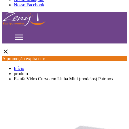
Nosso Facebook
menu
close
A promoção expira em:
Início
produto
Estufa Vidro Curvo em Linha Mini (modelos) Patrinox