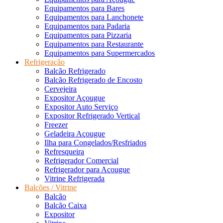
Equipamentos para Bares
Equipamentos para Lanchonete
Equipamentos para Padaria
Equipamentos para Pizzaria
Equipamentos para Restaurante
Equipamentos para Supermercados
Refrigeração
Balcão Refrigerado
Balcão Refrigerado de Encosto
Cervejeira
Expositor Açougue
Expositor Auto Serviço
Expositor Refrigerado Vertical
Freezer
Geladeira Açougue
Ilha para Congelados/Resfriados
Refresqueira
Refrigerador Comercial
Refrigerador para Açougue
Vitrine Refrigerada
Balcões / Vitrine
Balcão
Balcão Caixa
Expositor