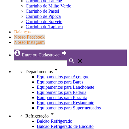
Carrinho de Lanche
Carrinho de Milho Verde
Carrinho de Pastel
Carrinho de Pipoca
Carrinho de Sorvete
Carrinho de Tapioca
Balanças
Nosso Facebook
Nosso Instagram
account_circle
forward
Entre ou Cadastre-se
search
close
arrow_drop_down
Departamentos
Equipamentos para Açougue
Equipamentos para Bares
Equipamentos para Lanchonete
Equipamentos para Padaria
Equipamentos para Pizzaria
Equipamentos para Restaurante
Equipamentos para Supermercados
arrow_drop_down
Refrigeração
Balcão Refrigerado
Balcão Refrigerado de Encosto