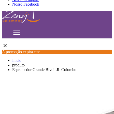
Nosso Facebook
menu
close
A promoção expira em:
Início
produto
Espremedor Grande Bivolt JL Colombo