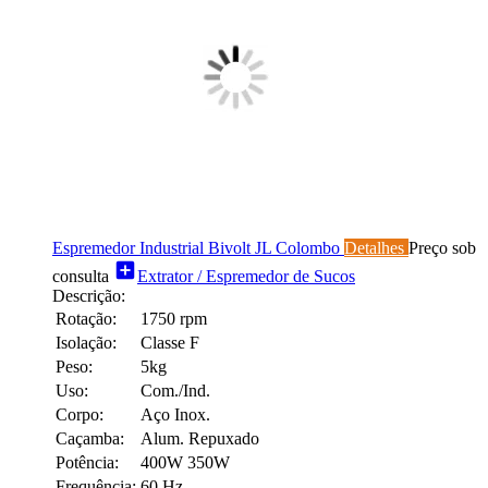
Espremedor Industrial Bivolt JL Colombo
Detalhes
Preço sob
add_box
consulta
Extrator / Espremedor de Sucos
Descrição:
Rotação:
1750 rpm
Isolação:
Classe F
Peso:
5kg
Uso:
Com./Ind.
Corpo:
Aço Inox.
Caçamba:
Alum. Repuxado
Potência:
400W 350W
Frequência:
60 Hz