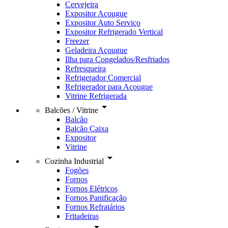
Cervejeira
Expositor Açougue
Expositor Auto Serviço
Expositor Refrigerado Vertical
Freezer
Geladeira Açougue
Ilha para Congelados/Resfriados
Refresqueira
Refrigerador Comercial
Refrigerador para Açougue
Vitrine Refrigerada
arrow_drop_down
Balcões / Vitrine
Balcão
Balcão Caixa
Expositor
Vitrine
arrow_drop_down
Cozinha Industrial
Fogões
Fornos
Fornos Elétricos
Fornos Panificação
Fornos Refratários
Fritadeiras
arrow_drop_down