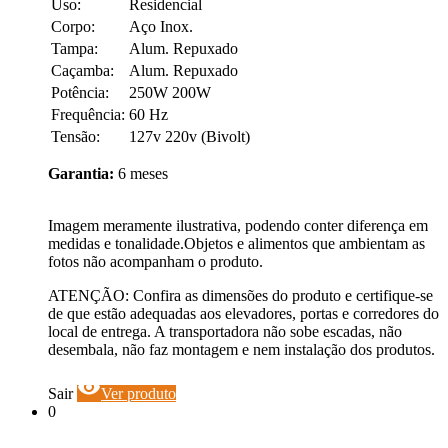
Uso:
Residencial
Corpo:
Aço Inox.
Tampa:
Alum. Repuxado
Caçamba:
Alum. Repuxado
Potência:
250W 200W
Frequência:
60 Hz
Tensão:
127v 220v (Bivolt)
Garantia:
6 meses
Imagem meramente ilustrativa, podendo conter diferença em
medidas e tonalidade.Objetos e alimentos que ambientam as
fotos não acompanham o produto.
ATENÇÃO: Confira as dimensões do produto e certifique-se
de que estão adequadas aos elevadores, portas e corredores do
local de entrega. A transportadora não sobe escadas, não
desembala, não faz montagem e nem instalação dos produtos.
visibility
Sair
Ver produto
0