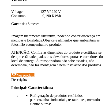
Voltagem 127 V/ 220 V
Consumo 0,190 KW/h
Garantia:
6 meses
Imagem meramente ilustrativa, podendo conter diferença em
medidas e tonalidade.Objetos e alimentos que ambientam as
fotos não acompanham o produto.
ATENÇÃO: Confira as dimensões do produto e certifique-se
de que estão adequadas aos elevadores, portas e corredores do
local de entrega. A transportadora não sobe escadas, não
desembala, não faz montagem e nem instalação dos produtos.
visibility
Ver produto
Descrição:
Principais Características:
Refrigeração de produtos resfriados
para cozinhas industriais, restaurantes, mercados
e entre outros;