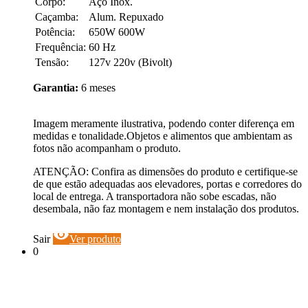
Corpo:
Aço Inox.
Caçamba:
Alum. Repuxado
Potência:
650W 600W
Frequência:
60 Hz
Tensão:
127v 220v (Bivolt)
Garantia:
6 meses
Imagem meramente ilustrativa, podendo conter diferença em
medidas e tonalidade.Objetos e alimentos que ambientam as
fotos não acompanham o produto.
ATENÇÃO: Confira as dimensões do produto e certifique-se
de que estão adequadas aos elevadores, portas e corredores do
local de entrega. A transportadora não sobe escadas, não
desembala, não faz montagem e nem instalação dos produtos.
visibility
Sair
Ver produto
0