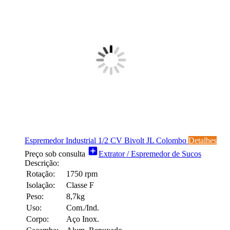
Espremedor Industrial 1/2 CV Bivolt JL Colombo
Detalhes
add_box
Preço sob consulta
Extrator / Espremedor de Sucos
Descrição:
Rotação:
1750 rpm
Isolação:
Classe F
Peso:
8,7kg
Uso:
Com./Ind.
Corpo:
Aço Inox.