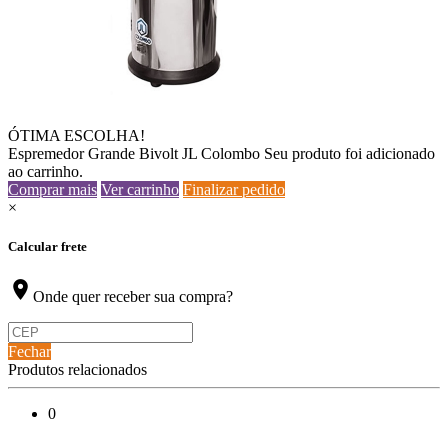
ÓTIMA ESCOLHA!
Espremedor Grande Bivolt JL Colombo
Seu produto foi adicionado
ao carrinho.
Comprar mais
Ver carrinho
Finalizar pedido
×
Calcular frete
location_on
Onde quer receber sua compra?
Fechar
Produtos relacionados
0