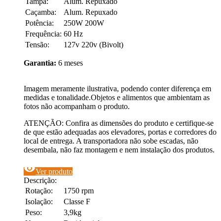
Tampa:
Alum. Repuxado
Caçamba:
Alum. Repuxado
Potência:
250W 200W
Frequência:
60 Hz
Tensão:
127v 220v (Bivolt)
Garantia:
6 meses
Imagem meramente ilustrativa, podendo conter diferença em
medidas e tonalidade.Objetos e alimentos que ambientam as
fotos não acompanham o produto.
ATENÇÃO: Confira as dimensões do produto e certifique-se
de que estão adequadas aos elevadores, portas e corredores do
local de entrega. A transportadora não sobe escadas, não
desembala, não faz montagem e nem instalação dos produtos.
visibility
Ver produto
Descrição:
Rotação:
1750 rpm
Isolação:
Classe F
Peso:
3,9kg