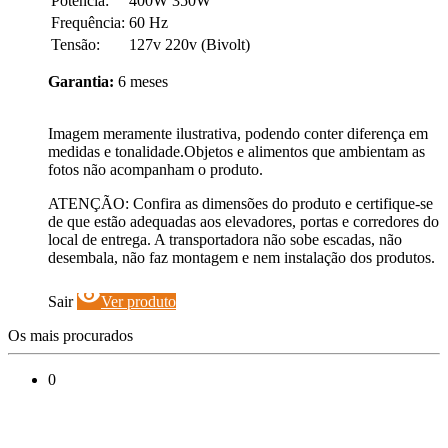
Potência:
400W 350W
Frequência:
60 Hz
Tensão:
127v 220v (Bivolt)
Garantia:
6 meses
Imagem meramente ilustrativa, podendo conter diferença em
medidas e tonalidade.Objetos e alimentos que ambientam as
fotos não acompanham o produto.
ATENÇÃO: Confira as dimensões do produto e certifique-se
de que estão adequadas aos elevadores, portas e corredores do
local de entrega. A transportadora não sobe escadas, não
desembala, não faz montagem e nem instalação dos produtos.
visibility
Sair
Ver produto
Os mais procurados
0