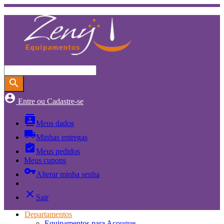
search
account_circle
Entre ou Cadastre-se
contacts
Meus dados
local_shipping
Minhas entregas
assignment_turned_in
Meus pedidos
Meus cupons
vpn_key
Alterar minha senha
close
Sair
Departamentos
Equipamentos para Açougue