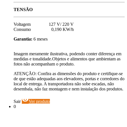
TENSÃO
Voltagem 127 V/ 220 V
Consumo 0,190 KW/h
Garantia:
6 meses
Imagem meramente ilustrativa, podendo conter diferença em
medidas e tonalidade.Objetos e alimentos que ambientam as
fotos não acompanham o produto.
ATENÇÃO: Confira as dimensões do produto e certifique-se
de que estão adequadas aos elevadores, portas e corredores do
local de entrega. A transportadora não sobe escadas, não
desembala, não faz montagem e nem instalação dos produtos.
visibility
Sair
Ver produto
0