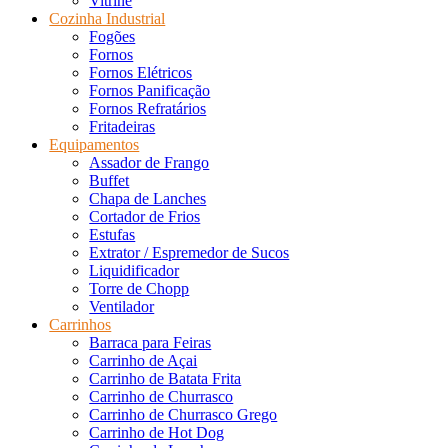
Vitrine
Cozinha Industrial
Fogões
Fornos
Fornos Elétricos
Fornos Panificação
Fornos Refratários
Fritadeiras
Equipamentos
Assador de Frango
Buffet
Chapa de Lanches
Cortador de Frios
Estufas
Extrator / Espremedor de Sucos
Liquidificador
Torre de Chopp
Ventilador
Carrinhos
Barraca para Feiras
Carrinho de Açai
Carrinho de Batata Frita
Carrinho de Churrasco
Carrinho de Churrasco Grego
Carrinho de Hot Dog