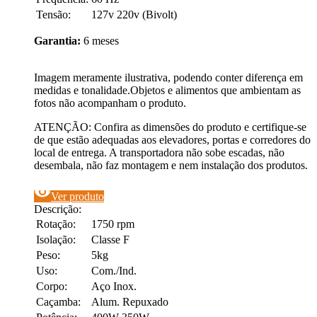
Tensão:
127v 220v (Bivolt)
Garantia:
6 meses
Imagem meramente ilustrativa, podendo conter diferença em
medidas e tonalidade.Objetos e alimentos que ambientam as
fotos não acompanham o produto.
ATENÇÃO: Confira as dimensões do produto e certifique-se
de que estão adequadas aos elevadores, portas e corredores do
local de entrega. A transportadora não sobe escadas, não
desembala, não faz montagem e nem instalação dos produtos.
visibility
Ver produto
Descrição:
Rotação:
1750 rpm
Isolação:
Classe F
Peso:
5kg
Uso:
Com./Ind.
Corpo:
Aço Inox.
Caçamba:
Alum. Repuxado