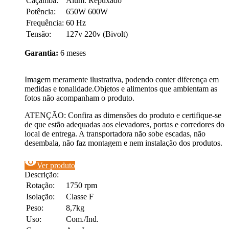
Caçamba:
Alum. Repuxado
Potência:
650W 600W
Frequência:
60 Hz
Tensão:
127v 220v (Bivolt)
Garantia:
6 meses
Imagem meramente ilustrativa, podendo conter diferença em
medidas e tonalidade.Objetos e alimentos que ambientam as
fotos não acompanham o produto.
ATENÇÃO: Confira as dimensões do produto e certifique-se
de que estão adequadas aos elevadores, portas e corredores do
local de entrega. A transportadora não sobe escadas, não
desembala, não faz montagem e nem instalação dos produtos.
visibility
Ver produto
Descrição:
Rotação:
1750 rpm
Isolação:
Classe F
Peso:
8,7kg
Uso:
Com./Ind.