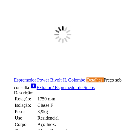
Espremedor Power Bivolt JL Colombo
Detalhes
Preço sob
add_box
consulta
Extrator / Espremedor de Sucos
Descrição:
Rotação:
1750 rpm
Isolação:
Classe F
Peso:
3,9kg
Uso:
Residencial
Corpo:
Aço Inox.