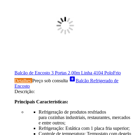
Balcão de Encosto 3 Portas 2,00m Linha 4104 PoloFrio
add_box
Detalhes
Preço sob consulta
Balcão Refrigerado de
Encosto
Descrição:
Principais Características:
Refrigeração de produtos resfriados
para cozinhas industriais, restaurantes, mercados
e entre outros;
Refrigeração: Estática com 1 placa fria superior;
Controle de temperatura: Termostato com degelo