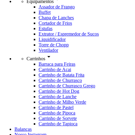
Equipamentos
Assador de Frango
Buffet
Chapa de Lanches
Cortador de Frios
Estufas
Extrator / Espremedor de Sucos
Liquidificador
Torre de Chopp
Ventilador
arrow_drop_down
Carrinhos
Barraca para Feiras
Carrinho de Açai
Carrinho de Batata Frita
Carrinho de Churrasco
Carrinho de Churrasco Grego
Carrinho de Hot Dog
Carrinho de Lanche
Carrinho de Milho Verde
Carrinho de Pastel
Carrinho de Pipoca
Carrinho de Sorvete
Carrinho de Tapioca
Balanças
Nosso Instagram