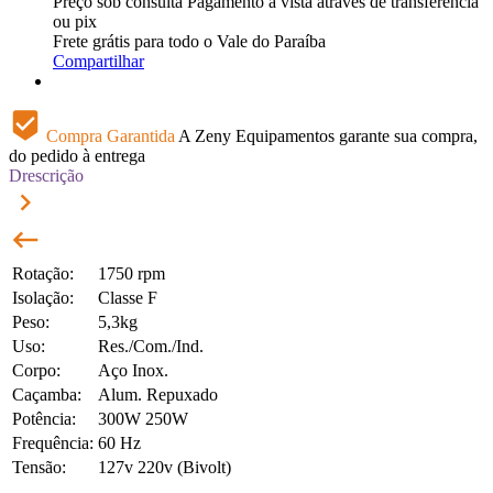
Preço sob consulta
Pagamento à vista através de transferência
ou pix
Frete grátis para todo o Vale do Paraíba
Compartilhar
beenhere
Compra Garantida
A Zeny Equipamentos garante sua compra,
do pedido à entrega
Drescrição
keyboard_arrow_right
keyboard_backspace
Rotação:
1750 rpm
Isolação:
Classe F
Peso:
5,3kg
Uso:
Res./Com./Ind.
Corpo:
Aço Inox.
Caçamba:
Alum. Repuxado
Potência:
300W 250W
Frequência:
60 Hz
Tensão:
127v 220v (Bivolt)