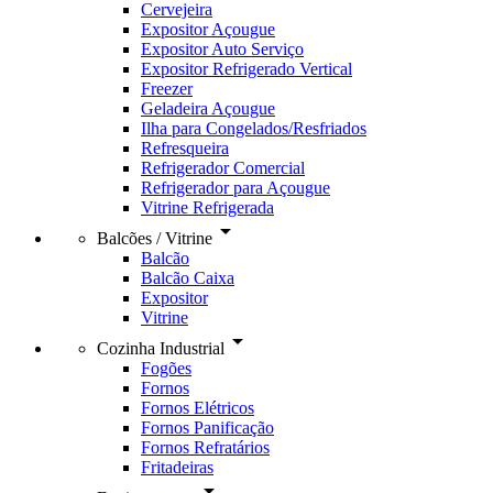
Cervejeira
Expositor Açougue
Expositor Auto Serviço
Expositor Refrigerado Vertical
Freezer
Geladeira Açougue
Ilha para Congelados/Resfriados
Refresqueira
Refrigerador Comercial
Refrigerador para Açougue
Vitrine Refrigerada
arrow_drop_down
Balcões / Vitrine
Balcão
Balcão Caixa
Expositor
Vitrine
arrow_drop_down
Cozinha Industrial
Fogões
Fornos
Fornos Elétricos
Fornos Panificação
Fornos Refratários
Fritadeiras
arrow_drop_down