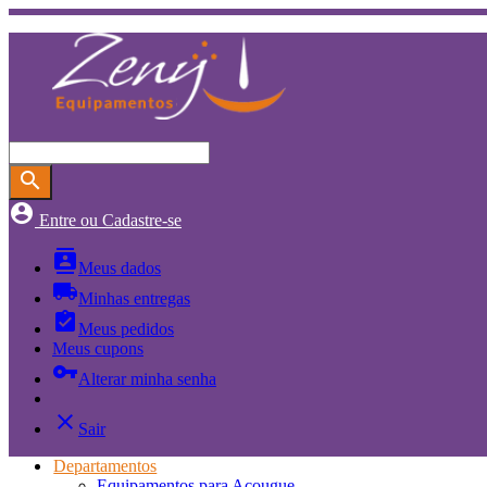
search
account_circle
Entre ou Cadastre-se
contacts
Meus dados
local_shipping
Minhas entregas
assignment_turned_in
Meus pedidos
Meus cupons
vpn_key
Alterar minha senha
close
Sair
Departamentos
Equipamentos para Açougue