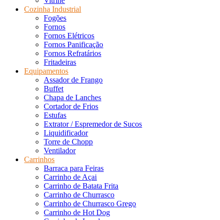
Vitrine
Cozinha Industrial
Fogões
Fornos
Fornos Elétricos
Fornos Panificação
Fornos Refratários
Fritadeiras
Equipamentos
Assador de Frango
Buffet
Chapa de Lanches
Cortador de Frios
Estufas
Extrator / Espremedor de Sucos
Liquidificador
Torre de Chopp
Ventilador
Carrinhos
Barraca para Feiras
Carrinho de Açai
Carrinho de Batata Frita
Carrinho de Churrasco
Carrinho de Churrasco Grego
Carrinho de Hot Dog