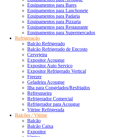
Equipamentos para Bares
Equipamentos para Lanchonete
Equipamentos para Padaria
Equipamentos para Pizzaria
Equipamentos para Restaurante
Equipamentos para Supermercados
Refrigeração
Balcão Refrigerado
Balcão Refrigerado de Encosto
Cervejeira
Expositor Açougue
Expositor Auto Serviço
Expositor Refrigerado Vertical
Freezer
Geladeira Açougue
Ilha para Congelados/Resfriados
Refresqueira
Refrigerador Comercial
Refrigerador para Açougue
Vitrine Refrigerada
Balcões / Vitrine
Balcão
Balcão Caixa
Expositor