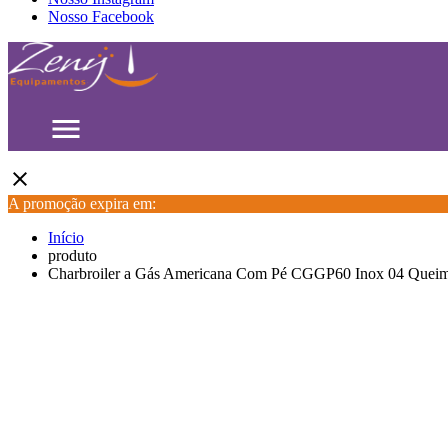
Nosso Facebook
menu
close
A promoção expira em:
Início
produto
Charbroiler a Gás Americana Com Pé CGGP60 Inox 04 Queim