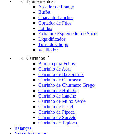
Equipamentos
Assador de Frango
Buffet
Chapa de Lanches
Cortador de Frios
Estufas
Extrator / Espremedor de Sucos
Liquidificador
Torre de Chopp
Ventilador
arrow_drop_down
Carrinhos
Barraca para Feiras
Carrinho de Açai
Carrinho de Batata Frita
Carrinho de Churrasco
Carrinho de Churrasco Grego
Carrinho de Hot Dog
Carrinho de Lanche
Carrinho de Milho Verde
Carrinho de Pastel
Carrinho de Pipoca
Carrinho de Sorvete
Carrinho de Tapioca
Balanças
Nosso Instagram