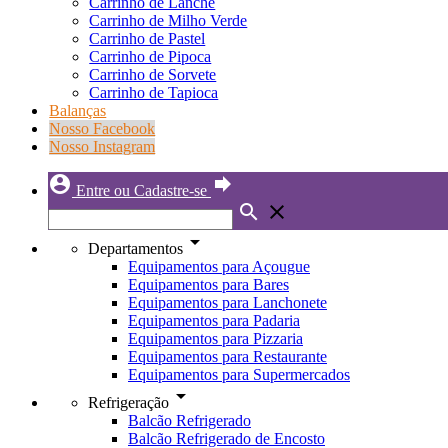
Carrinho de Lanche
Carrinho de Milho Verde
Carrinho de Pastel
Carrinho de Pipoca
Carrinho de Sorvete
Carrinho de Tapioca
Balanças
Nosso Facebook
Nosso Instagram
account_circle
forward
Entre ou Cadastre-se
search
close
arrow_drop_down
Departamentos
Equipamentos para Açougue
Equipamentos para Bares
Equipamentos para Lanchonete
Equipamentos para Padaria
Equipamentos para Pizzaria
Equipamentos para Restaurante
Equipamentos para Supermercados
arrow_drop_down
Refrigeração
Balcão Refrigerado
Balcão Refrigerado de Encosto