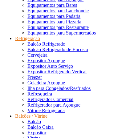
Equipamentos para Bares
Equipamentos para Lanchonete
Equipamentos para Padaria
Equipamentos para Pizzaria
Equipamentos para Restaurante
Equipamentos para Supermercados
Refrigeração
Balcão Refrigerado
Balcão Refrigerado de Encosto
Cervejeira
Expositor Açougue
Expositor Auto Serviço
Expositor Refrigerado Vertical
Freezer
Geladeira Açougue
Ilha para Congelados/Resfriados
Refresqueira
Refrigerador Comercial
Refrigerador para Açougue
Vitrine Refrigerada
Balcões / Vitrine
Balcão
Balcão Caixa
Expositor