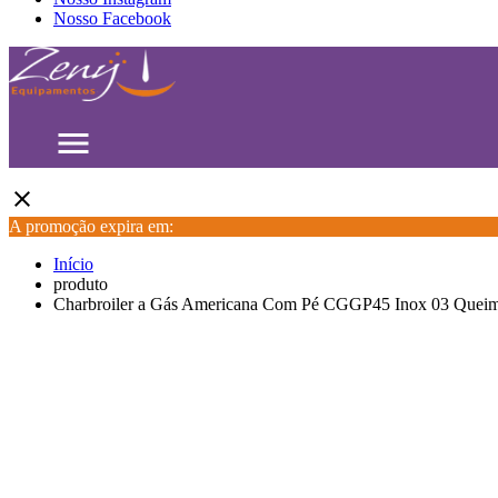
Nosso Facebook
menu
close
A promoção expira em:
Início
produto
Charbroiler a Gás Americana Com Pé CGGP45 Inox 03 Queim