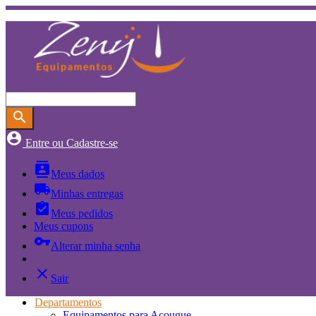
search
account_circle
Entre ou Cadastre-se
contacts
Meus dados
local_shipping
Minhas entregas
assignment_turned_in
Meus pedidos
Meus cupons
vpn_key
Alterar minha senha
close
Sair
Departamentos
Equipamentos para Açougue