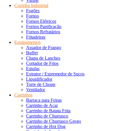
Vitrine
Cozinha Industrial
Fogões
Fornos
Fornos Elétricos
Fornos Panificação
Fornos Refratários
Fritadeiras
Equipamentos
Assador de Frango
Buffet
Chapa de Lanches
Cortador de Frios
Estufas
Extrator / Espremedor de Sucos
Liquidificador
Torre de Chopp
Ventilador
Carrinhos
Barraca para Feiras
Carrinho de Açai
Carrinho de Batata Frita
Carrinho de Churrasco
Carrinho de Churrasco Grego
Carrinho de Hot Dog