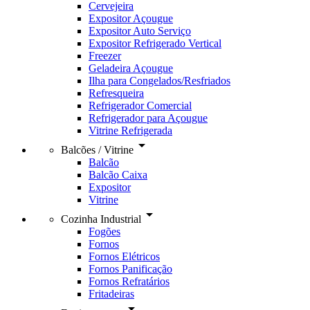
Cervejeira
Expositor Açougue
Expositor Auto Serviço
Expositor Refrigerado Vertical
Freezer
Geladeira Açougue
Ilha para Congelados/Resfriados
Refresqueira
Refrigerador Comercial
Refrigerador para Açougue
Vitrine Refrigerada
arrow_drop_down
Balcões / Vitrine
Balcão
Balcão Caixa
Expositor
Vitrine
arrow_drop_down
Cozinha Industrial
Fogões
Fornos
Fornos Elétricos
Fornos Panificação
Fornos Refratários
Fritadeiras
arrow_drop_down