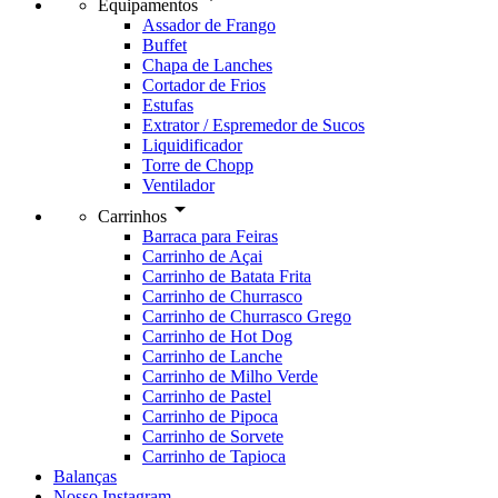
Equipamentos
Assador de Frango
Buffet
Chapa de Lanches
Cortador de Frios
Estufas
Extrator / Espremedor de Sucos
Liquidificador
Torre de Chopp
Ventilador
arrow_drop_down
Carrinhos
Barraca para Feiras
Carrinho de Açai
Carrinho de Batata Frita
Carrinho de Churrasco
Carrinho de Churrasco Grego
Carrinho de Hot Dog
Carrinho de Lanche
Carrinho de Milho Verde
Carrinho de Pastel
Carrinho de Pipoca
Carrinho de Sorvete
Carrinho de Tapioca
Balanças
Nosso Instagram