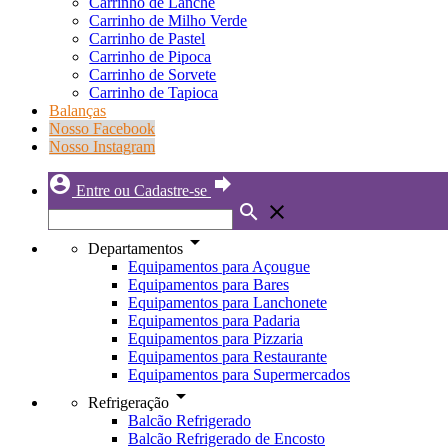
Carrinho de Lanche
Carrinho de Milho Verde
Carrinho de Pastel
Carrinho de Pipoca
Carrinho de Sorvete
Carrinho de Tapioca
Balanças
Nosso Facebook
Nosso Instagram
account_circle
forward
Entre ou Cadastre-se
search
close
arrow_drop_down
Departamentos
Equipamentos para Açougue
Equipamentos para Bares
Equipamentos para Lanchonete
Equipamentos para Padaria
Equipamentos para Pizzaria
Equipamentos para Restaurante
Equipamentos para Supermercados
arrow_drop_down
Refrigeração
Balcão Refrigerado
Balcão Refrigerado de Encosto