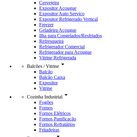
Cervejeira
Expositor Açougue
Expositor Auto Serviço
Expositor Refrigerado Vertical
Freezer
Geladeira Açougue
Ilha para Congelados/Resfriados
Refresqueira
Refrigerador Comercial
Refrigerador para Açougue
Vitrine Refrigerada
arrow_drop_down
Balcões / Vitrine
Balcão
Balcão Caixa
Expositor
Vitrine
arrow_drop_down
Cozinha Industrial
Fogões
Fornos
Fornos Elétricos
Fornos Panificação
Fornos Refratários
Fritadeiras
arrow_drop_down