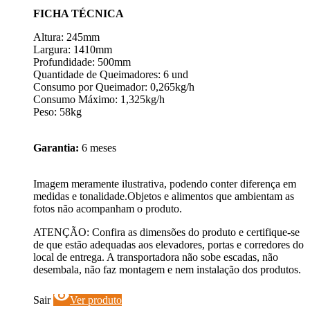
FICHA TÉCNICA
Altura: 245mm
Largura: 1410mm
Profundidade: 500mm
Quantidade de Queimadores: 6 und
Consumo por Queimador: 0,265kg/h
Consumo Máximo: 1,325kg/h
Peso: 58kg
Garantia:
6 meses
Imagem meramente ilustrativa, podendo conter diferença em
medidas e tonalidade.Objetos e alimentos que ambientam as
fotos não acompanham o produto.
ATENÇÃO: Confira as dimensões do produto e certifique-se
de que estão adequadas aos elevadores, portas e corredores do
local de entrega. A transportadora não sobe escadas, não
desembala, não faz montagem e nem instalação dos produtos.
visibility
Sair
Ver produto