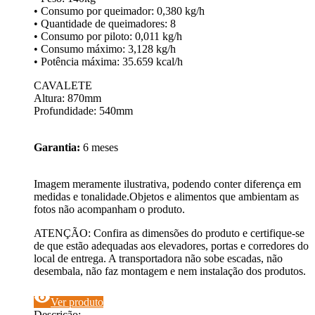
• Consumo por queimador: 0,380 kg/h
• Quantidade de queimadores: 8
• Consumo por piloto: 0,011 kg/h
• Consumo máximo: 3,128 kg/h
• Potência máxima: 35.659 kcal/h
CAVALETE
Altura: 870mm
Profundidade: 540mm
Garantia:
6 meses
Imagem meramente ilustrativa, podendo conter diferença em
medidas e tonalidade.Objetos e alimentos que ambientam as
fotos não acompanham o produto.
ATENÇÃO: Confira as dimensões do produto e certifique-se
de que estão adequadas aos elevadores, portas e corredores do
local de entrega. A transportadora não sobe escadas, não
desembala, não faz montagem e nem instalação dos produtos.
visibility
Ver produto
Descrição: