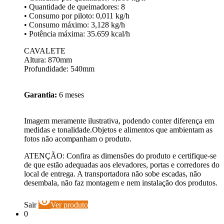
• Quantidade de queimadores: 8
• Consumo por piloto: 0,011 kg/h
• Consumo máximo: 3,128 kg/h
• Potência máxima: 35.659 kcal/h
CAVALETE
Altura: 870mm
Profundidade: 540mm
Garantia:
6 meses
Imagem meramente ilustrativa, podendo conter diferença em
medidas e tonalidade.Objetos e alimentos que ambientam as
fotos não acompanham o produto.
ATENÇÃO: Confira as dimensões do produto e certifique-se
de que estão adequadas aos elevadores, portas e corredores do
local de entrega. A transportadora não sobe escadas, não
desembala, não faz montagem e nem instalação dos produtos.
visibility
Sair
Ver produto
0