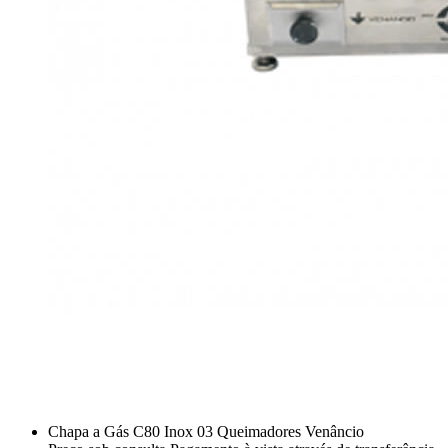
Chapa a Gás C80 Inox 03 Queimadores Venâncio