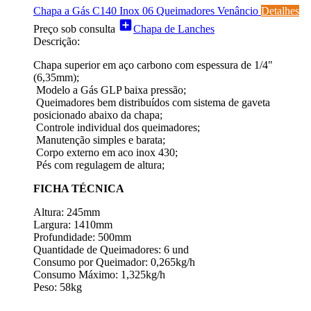
Chapa a Gás C140 Inox 06 Queimadores Venâncio
Detalhes
add_box
Preço sob consulta
Chapa de Lanches
Descrição:
Chapa superior em aço carbono com espessura de 1/4"
(6,35mm);
Modelo a Gás GLP baixa pressão;
Queimadores bem distribuídos com sistema de gaveta
posicionado abaixo da chapa;
Controle individual dos queimadores;
Manutenção simples e barata;
Corpo externo em aco inox 430;
Pés com regulagem de altura;
FICHA TÉCNICA
Altura: 245mm
Largura: 1410mm
Profundidade: 500mm
Quantidade de Queimadores: 6 und
Consumo por Queimador: 0,265kg/h
Consumo Máximo: 1,325kg/h
Peso: 58kg