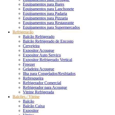
Equipamentos para Bares
Equipamentos para Lanchonete
Equipamentos para Padaria
Equipamentos para Pizzaria
Equipamentos para Restaurante
Equipamentos para Supermercados
Refrigeração
Balcão Refrigerado
Balcão Refrigerado de Encosto
Cervejeira
Expositor Açougue
Expositor Auto Serviço
Expositor Refrigerado Vertical
Freezer
Geladeira Açougue
Ilha para Congelados/Resfriados
Refresqueira
Refrigerador Comercial
Refrigerador para Açougue
Vitrine Refrigerada
Balcões / Vitrine
Balcão
Balcão Caixa
Expositor