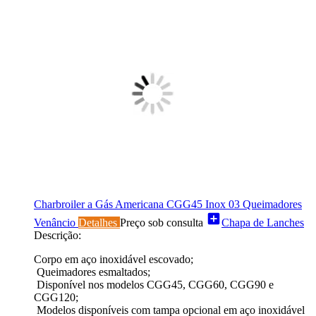
Charbroiler a Gás Americana CGG45 Inox 03 Queimadores
add_box
Venâncio
Detalhes
Preço sob consulta
Chapa de Lanches
Descrição:
Corpo em aço inoxidável escovado;
Queimadores esmaltados;
Disponível nos modelos CGG45, CGG60, CGG90 e
CGG120;
Modelos disponíveis com tampa opcional em aço inoxidável