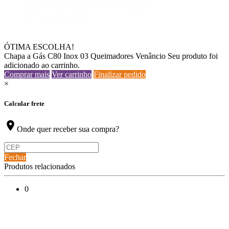
ÓTIMA ESCOLHA!
Chapa a Gás C80 Inox 03 Queimadores Venâncio
Seu produto foi
adicionado ao carrinho.
Comprar mais
Ver carrinho
Finalizar pedido
×
Calcular frete
location_on
Onde quer receber sua compra?
Fechar
Produtos relacionados
0