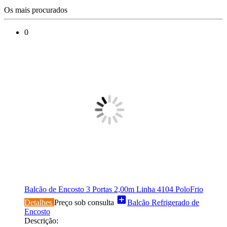
Os mais procurados
0
Balcão de Encosto 3 Portas 2,00m Linha 4104 PoloFrio
add_box
Detalhes
Preço sob consulta
Balcão Refrigerado de
Encosto
Descrição: