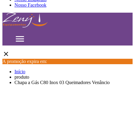
Nosso Facebook
menu
close
A promoção expira em:
Início
produto
Chapa a Gás C80 Inox 03 Queimadores Venâncio