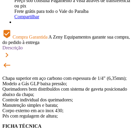
Preço sob consulta
Pagamento à vista através de transferência
ou pix
Frete grátis para todo o Vale do Paraíba
Compartilhar
beenhere
Compra Garantida
A Zeny Equipamentos garante sua compra,
do pedido à entrega
Drescrição
keyboard_arrow_right
keyboard_backspace
Chapa superior em aço carbono com espessura de 1/4" (6,35mm);
Modelo a Gás GLP baixa pressão;
Queimadores bem distribuídos com sistema de gaveta posicionado
abaixo da chapa;
Controle individual dos queimadores;
Manutenção simples e barata;
Corpo externo em aco inox 430;
Pés com regulagem de altura;
FICHA TÉCNICA