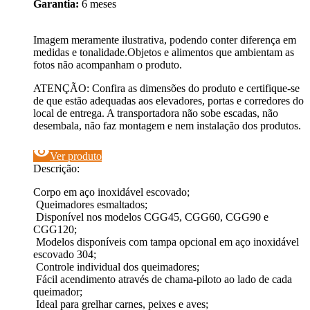
Garantia:
6 meses
Imagem meramente ilustrativa, podendo conter diferença em
medidas e tonalidade.Objetos e alimentos que ambientam as
fotos não acompanham o produto.
ATENÇÃO: Confira as dimensões do produto e certifique-se
de que estão adequadas aos elevadores, portas e corredores do
local de entrega. A transportadora não sobe escadas, não
desembala, não faz montagem e nem instalação dos produtos.
visibility
Ver produto
Descrição:
Corpo em aço inoxidável escovado;
Queimadores esmaltados;
Disponível nos modelos CGG45, CGG60, CGG90 e
CGG120;
Modelos disponíveis com tampa opcional em aço inoxidável
escovado 304;
Controle individual dos queimadores;
Fácil acendimento através de chama-piloto ao lado de cada
queimador;
Ideal para grelhar carnes, peixes e aves;