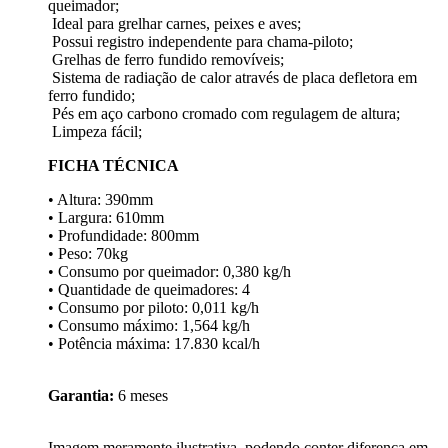
queimador;
Ideal para grelhar carnes, peixes e aves;
Possui registro independente para chama-piloto;
Grelhas de ferro fundido removíveis;
Sistema de radiação de calor através de placa defletora em
ferro fundido;
Pés em aço carbono cromado com regulagem de altura;
Limpeza fácil;
FICHA TÉCNICA
• Altura: 390mm
• Largura: 610mm
• Profundidade: 800mm
• Peso: 70kg
• Consumo por queimador: 0,380 kg/h
• Quantidade de queimadores: 4
• Consumo por piloto: 0,011 kg/h
• Consumo máximo: 1,564 kg/h
• Potência máxima: 17.830 kcal/h
Garantia:
6 meses
Imagem meramente ilustrativa, podendo conter diferença em