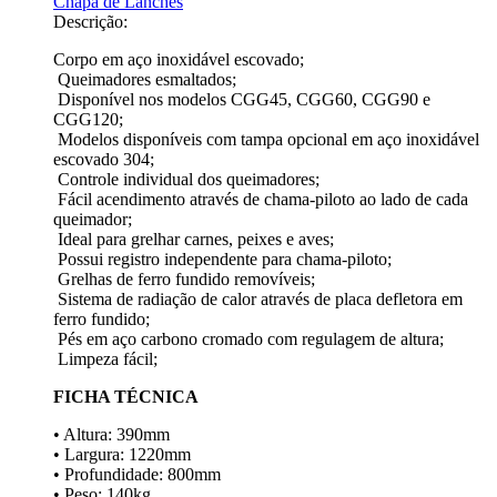
Chapa de Lanches
Descrição:
Corpo em aço inoxidável escovado;
Queimadores esmaltados;
Disponível nos modelos CGG45, CGG60, CGG90 e
CGG120;
Modelos disponíveis com tampa opcional em aço inoxidável
escovado 304;
Controle individual dos queimadores;
Fácil acendimento através de chama-piloto ao lado de cada
queimador;
Ideal para grelhar carnes, peixes e aves;
Possui registro independente para chama-piloto;
Grelhas de ferro fundido removíveis;
Sistema de radiação de calor através de placa defletora em
ferro fundido;
Pés em aço carbono cromado com regulagem de altura;
Limpeza fácil;
FICHA TÉCNICA
• Altura: 390mm
• Largura: 1220mm
• Profundidade: 800mm
• Peso: 140kg