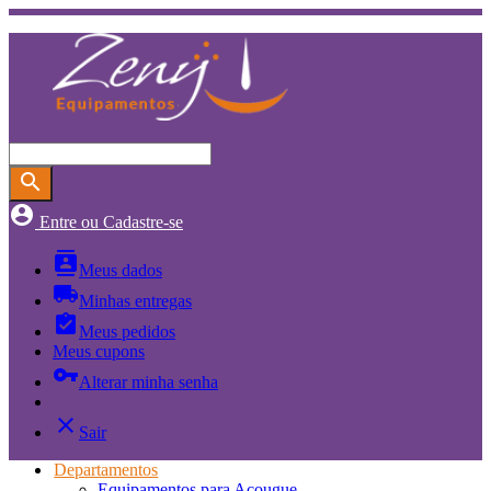
search
account_circle
Entre ou Cadastre-se
contacts
Meus dados
local_shipping
Minhas entregas
assignment_turned_in
Meus pedidos
Meus cupons
vpn_key
Alterar minha senha
close
Sair
Departamentos
Equipamentos para Açougue