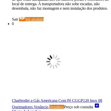
local de entrega. A transportadora não sobe escadas, não
desembala, não faz montagem e nem instalação dos produtos.
visibility
Sair
Ver produto
0
Charbroiler a Gás Americana Com Pé CGGP120 Inox 08
add_box
Queimadores Venâncio
Detalhes
Preço sob consulta