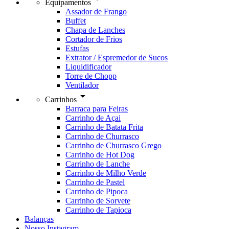
Equipamentos
Assador de Frango
Buffet
Chapa de Lanches
Cortador de Frios
Estufas
Extrator / Espremedor de Sucos
Liquidificador
Torre de Chopp
Ventilador
arrow_drop_down
Carrinhos
Barraca para Feiras
Carrinho de Açai
Carrinho de Batata Frita
Carrinho de Churrasco
Carrinho de Churrasco Grego
Carrinho de Hot Dog
Carrinho de Lanche
Carrinho de Milho Verde
Carrinho de Pastel
Carrinho de Pipoca
Carrinho de Sorvete
Carrinho de Tapioca
Balanças
Nosso Instagram