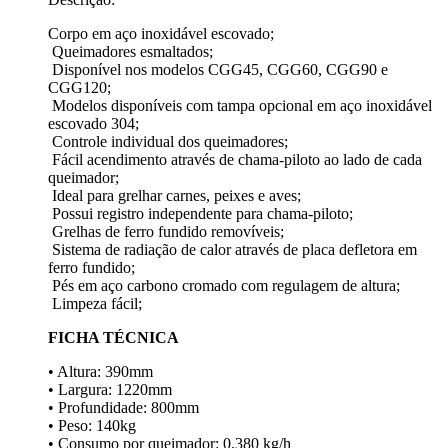
Corpo em aço inoxidável escovado;
Queimadores esmaltados;
Disponível nos modelos CGG45, CGG60, CGG90 e
CGG120;
Modelos disponíveis com tampa opcional em aço inoxidável
escovado 304;
Controle individual dos queimadores;
Fácil acendimento através de chama-piloto ao lado de cada
queimador;
Ideal para grelhar carnes, peixes e aves;
Possui registro independente para chama-piloto;
Grelhas de ferro fundido removíveis;
Sistema de radiação de calor através de placa defletora em
ferro fundido;
Pés em aço carbono cromado com regulagem de altura;
Limpeza fácil;
FICHA TÉCNICA
• Altura: 390mm
• Largura: 1220mm
• Profundidade: 800mm
• Peso: 140kg
• Consumo por queimador: 0,380 kg/h