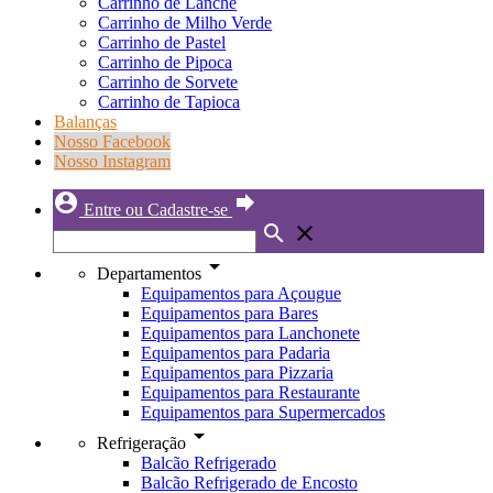
Carrinho de Lanche
Carrinho de Milho Verde
Carrinho de Pastel
Carrinho de Pipoca
Carrinho de Sorvete
Carrinho de Tapioca
Balanças
Nosso Facebook
Nosso Instagram
account_circle
forward
Entre ou Cadastre-se
search
close
arrow_drop_down
Departamentos
Equipamentos para Açougue
Equipamentos para Bares
Equipamentos para Lanchonete
Equipamentos para Padaria
Equipamentos para Pizzaria
Equipamentos para Restaurante
Equipamentos para Supermercados
arrow_drop_down
Refrigeração
Balcão Refrigerado
Balcão Refrigerado de Encosto