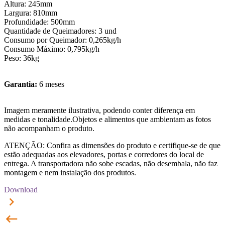
Altura: 245mm
Largura: 810mm
Profundidade: 500mm
Quantidade de Queimadores: 3 und
Consumo por Queimador: 0,265kg/h
Consumo Máximo: 0,795kg/h
Peso: 36kg
Garantia:
6 meses
Imagem meramente ilustrativa, podendo conter diferença em
medidas e tonalidade.Objetos e alimentos que ambientam as fotos
não acompanham o produto.
ATENÇÃO: Confira as dimensões do produto e certifique-se de que
estão adequadas aos elevadores, portas e corredores do local de
entrega. A transportadora não sobe escadas, não desembala, não faz
montagem e nem instalação dos produtos.
Download
keyboard_arrow_right
keyboard_backspace