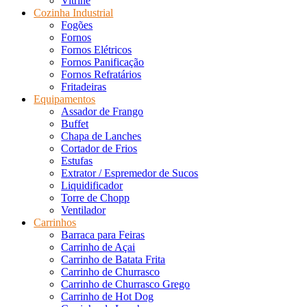
Vitrine
Cozinha Industrial
Fogões
Fornos
Fornos Elétricos
Fornos Panificação
Fornos Refratários
Fritadeiras
Equipamentos
Assador de Frango
Buffet
Chapa de Lanches
Cortador de Frios
Estufas
Extrator / Espremedor de Sucos
Liquidificador
Torre de Chopp
Ventilador
Carrinhos
Barraca para Feiras
Carrinho de Açai
Carrinho de Batata Frita
Carrinho de Churrasco
Carrinho de Churrasco Grego
Carrinho de Hot Dog