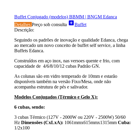
Buffet Conjugado (modelos) BBMM | BNGM Edanca
add_box
Detalhes
Preço sob consulta
Buffet
Descrição:
Seguindo os padrões de inovação e qualidade Edanca, chega
ao mercado um novo conceito de buffet self service, a linha
Buffets Edanca.
Construídos em aço inox, nas versoes quente e frio, com
capacidade de 4/6/8/10/12 cubas Padrão GN.
As colunas são em vidro temperado de 10mm e estarão
disponíveis também na versão Fixo/Mesa, onde não
acompanha estrutura de pés e salivador.
Modelos Conjugados (Térmico e Gelo X):
6 cubas, sendo:
3 cubas Térmico (127V - 2000W ou 220V - 2500W) 50/60
Hz
Dimensões (CxLxA):
1061mmx615mmx1315mm
Cuba:
1/2x100