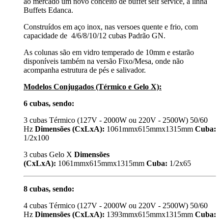
ao mercado um novo conceito de buffet self service, a linha
Buffets Edanca.
Construídos em aço inox, nas versoes quente e frio, com
capacidade de 4/6/8/10/12 cubas Padrão GN.
As colunas são em vidro temperado de 10mm e estarão
disponíveis também na versão Fixo/Mesa, onde não
acompanha estrutura de pés e salivador.
Modelos Conjugados (Térmico e Gelo X):
6 cubas, sendo:
3 cubas Térmico (127V - 2000W ou 220V - 2500W) 50/60
Hz
Dimensões (CxLxA):
1061mmx615mmx1315mm
Cuba:
1/2x100
3 cubas Gelo X
Dimensões
(CxLxA):
1061mmx615mmx1315mm
Cuba:
1/2x65
8 cubas, sendo:
4 cubas Térmico (127V - 2000W ou 220V - 2500W) 50/60
Hz
Dimensões (CxLxA):
1393mmx615mmx1315mm
Cuba: