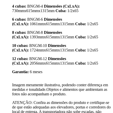
4 cubas:
BNGM-4
Dimensões (CxLxA):
730mmx615mmx1315mm
Cuba:
1/2x65
6 cubas:
BNGM-6
Dimensões
(CxLxA):
1061mmx615mmx1315mm
Cuba:
1/2x65
8 cubas:
BNGM-8
Dimensões
(CxLxA):
1393mmx615mmx1315mm
Cuba:
1/2x65
10 cubas:
BNGM-10
Dimensões
(CxLxA):
1724mmx615mmx1315mm
Cuba:
1/2x65
12 cubas:
BNGM-12
Dimensões
(CxLxA):
2056mmx615mmx1315mm
Cuba:
1/2x65
Garantia:
6 meses
Imagem meramente ilustrativa, podendo conter diferença em
medidas e tonalidade.Objetos e alimentos que ambientam as
fotos não acompanham o produto.
ATENÇÃO: Confira as dimensões do produto e certifique-se
de que estão adequadas aos elevadores, portas e corredores do
local de entrega. A transportadora não sobe escadas, não