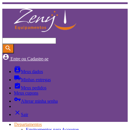
search
account_circle
Entre ou Cadastre-se
contacts
Meus dados
local_shipping
Minhas entregas
assignment_turned_in
Meus pedidos
Meus cupons
vpn_key
Alterar minha senha
close
Sair
Departamentos
Equipamentos para Açougue