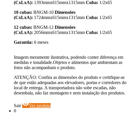
(CxLxA):
1393mmx615mmx1315mm
Cuba:
1/2x65
10 cubas:
BNGM-10
Dimensões
(CxLxA):
1724mmx615mmx1315mm
Cuba:
1/2x65
12 cubas:
BNGM-12
Dimensões
(CxLxA):
2056mmx615mmx1315mm
Cuba:
1/2x65
Garantia:
6 meses
Imagem meramente ilustrativa, podendo conter diferença em
medidas e tonalidade.Objetos e alimentos que ambientam as
fotos não acompanham o produto.
ATENÇÃO: Confira as dimensões do produto e certifique-se
de que estão adequadas aos elevadores, portas e corredores do
local de entrega. A transportadora não sobe escadas, não
desembala, não faz montagem e nem instalação dos produtos.
visibility
Sair
Ver produto
0