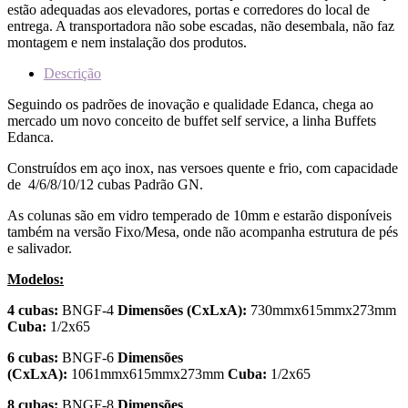
estão adequadas aos elevadores, portas e corredores do local de
entrega. A transportadora não sobe escadas, não desembala, não faz
montagem e nem instalação dos produtos.
Descrição
Seguindo os padrões de inovação e qualidade Edanca, chega ao
mercado um novo conceito de buffet self service, a linha Buffets
Edanca.
Construídos em aço inox, nas versoes quente e frio, com capacidade
de 4/6/8/10/12 cubas Padrão GN.
As colunas são em vidro temperado de 10mm e estarão disponíveis
também na versão Fixo/Mesa, onde não acompanha estrutura de pés
e salivador.
Modelos:
4 cubas:
BNGF-4
Dimensões (CxLxA):
730mmx615mmx273mm
Cuba:
1/2x65
6 cubas:
BNGF-6
Dimensões
(CxLxA):
1061mmx615mmx273mm
Cuba:
1/2x65
8 cubas:
BNGF-8
Dimensões