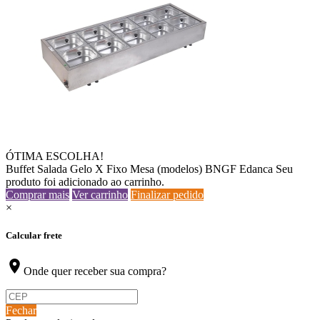
ÓTIMA ESCOLHA!
Buffet Salada Gelo X Fixo Mesa (modelos) BNGF Edanca
Seu
produto foi adicionado ao carrinho.
Comprar mais
Ver carrinho
Finalizar pedido
×
Calcular frete
location_on
Onde quer receber sua compra?
Fechar