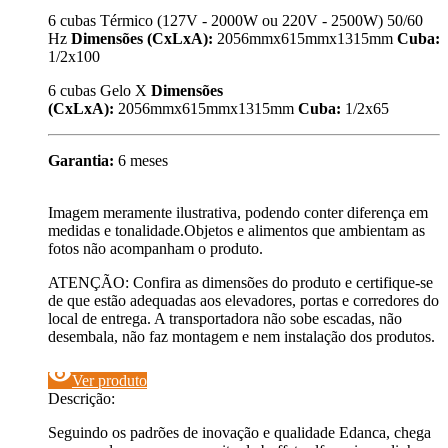
6 cubas Térmico (127V - 2000W ou 220V - 2500W) 50/60
Hz
Dimensões (CxLxA):
2056mmx615mmx1315mm
Cuba:
1/2x100
6 cubas Gelo X
Dimensões
(CxLxA):
2056mmx615mmx1315mm
Cuba:
1/2x65
Garantia:
6 meses
Imagem meramente ilustrativa, podendo conter diferença em
medidas e tonalidade.Objetos e alimentos que ambientam as
fotos não acompanham o produto.
ATENÇÃO: Confira as dimensões do produto e certifique-se
de que estão adequadas aos elevadores, portas e corredores do
local de entrega. A transportadora não sobe escadas, não
desembala, não faz montagem e nem instalação dos produtos.
visibility
Ver produto
Descrição:
Seguindo os padrões de inovação e qualidade Edanca, chega