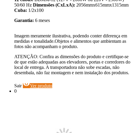
50/60 Hz
Dimensões (CxLxA):
2056mmx615mmx1315mm
Cuba:
1/2x100
Garantia:
6 meses
Imagem meramente ilustrativa, podendo conter diferença em
medidas e tonalidade.Objetos e alimentos que ambientam as
fotos não acompanham o produto.
ATENÇÃO: Confira as dimensões do produto e certifique-se
de que estão adequadas aos elevadores, portas e corredores do
local de entrega. A transportadora não sobe escadas, não
desembala, não faz montagem e nem instalação dos produtos.
visibility
Sair
Ver produto
0