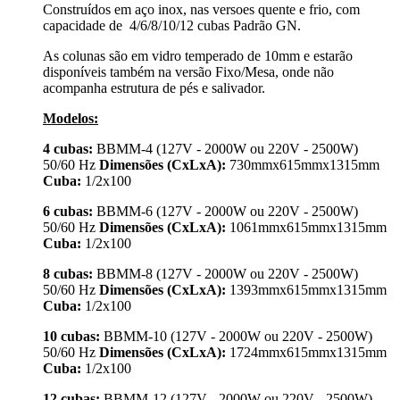
Construídos em aço inox, nas versoes quente e frio, com
capacidade de 4/6/8/10/12 cubas Padrão GN.
As colunas são em vidro temperado de 10mm e estarão
disponíveis também na versão Fixo/Mesa, onde não
acompanha estrutura de pés e salivador.
Modelos:
4 cubas:
BBMM-4 (127V - 2000W ou 220V - 2500W)
50/60 Hz
Dimensões (CxLxA):
730mmx615mmx1315mm
Cuba:
1/2x100
6 cubas:
BBMM-6 (127V - 2000W ou 220V - 2500W)
50/60 Hz
Dimensões (CxLxA):
1061mmx615mmx1315mm
Cuba:
1/2x100
8 cubas:
BBMM-8 (127V - 2000W ou 220V - 2500W)
50/60 Hz
Dimensões (CxLxA):
1393mmx615mmx1315mm
Cuba:
1/2x100
10 cubas:
BBMM-10 (127V - 2000W ou 220V - 2500W)
50/60 Hz
Dimensões (CxLxA):
1724mmx615mmx1315mm
Cuba:
1/2x100
12 cubas:
BBMM-12 (127V - 2000W ou 220V - 2500W)