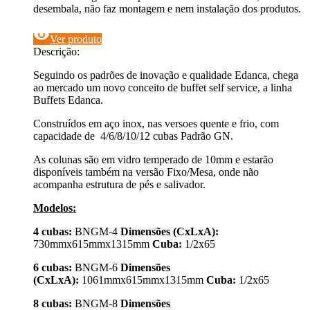
desembala, não faz montagem e nem instalação dos produtos.
visibility
Ver produto
Descrição:
Seguindo os padrões de inovação e qualidade Edanca, chega
ao mercado um novo conceito de buffet self service, a linha
Buffets Edanca.
Construídos em aço inox, nas versoes quente e frio, com
capacidade de 4/6/8/10/12 cubas Padrão GN.
As colunas são em vidro temperado de 10mm e estarão
disponíveis também na versão Fixo/Mesa, onde não
acompanha estrutura de pés e salivador.
Modelos:
4 cubas:
BNGM-4
Dimensões (CxLxA):
730mmx615mmx1315mm
Cuba:
1/2x65
6 cubas:
BNGM-6
Dimensões
(CxLxA):
1061mmx615mmx1315mm
Cuba:
1/2x65
8 cubas:
BNGM-8
Dimensões