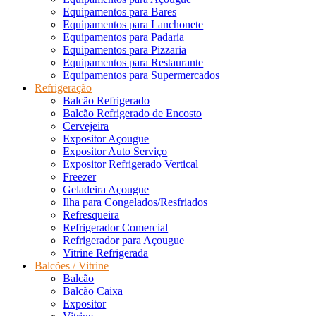
Equipamentos para Bares
Equipamentos para Lanchonete
Equipamentos para Padaria
Equipamentos para Pizzaria
Equipamentos para Restaurante
Equipamentos para Supermercados
Refrigeração
Balcão Refrigerado
Balcão Refrigerado de Encosto
Cervejeira
Expositor Açougue
Expositor Auto Serviço
Expositor Refrigerado Vertical
Freezer
Geladeira Açougue
Ilha para Congelados/Resfriados
Refresqueira
Refrigerador Comercial
Refrigerador para Açougue
Vitrine Refrigerada
Balcões / Vitrine
Balcão
Balcão Caixa
Expositor