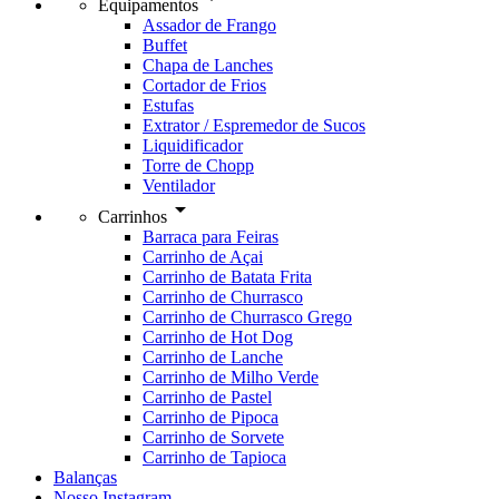
Equipamentos
Assador de Frango
Buffet
Chapa de Lanches
Cortador de Frios
Estufas
Extrator / Espremedor de Sucos
Liquidificador
Torre de Chopp
Ventilador
arrow_drop_down
Carrinhos
Barraca para Feiras
Carrinho de Açai
Carrinho de Batata Frita
Carrinho de Churrasco
Carrinho de Churrasco Grego
Carrinho de Hot Dog
Carrinho de Lanche
Carrinho de Milho Verde
Carrinho de Pastel
Carrinho de Pipoca
Carrinho de Sorvete
Carrinho de Tapioca
Balanças
Nosso Instagram