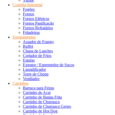
Vitrine
Cozinha Industrial
Fogões
Fornos
Fornos Elétricos
Fornos Panificação
Fornos Refratários
Fritadeiras
Equipamentos
Assador de Frango
Buffet
Chapa de Lanches
Cortador de Frios
Estufas
Extrator / Espremedor de Sucos
Liquidificador
Torre de Chopp
Ventilador
Carrinhos
Barraca para Feiras
Carrinho de Açai
Carrinho de Batata Frita
Carrinho de Churrasco
Carrinho de Churrasco Grego
Carrinho de Hot Dog