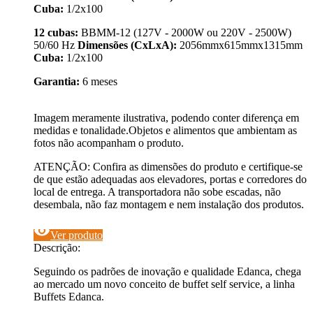
Cuba:
1/2x100
12 cubas:
BBMM-12 (127V - 2000W ou 220V - 2500W)
50/60 Hz
Dimensões (CxLxA):
2056mmx615mmx1315mm
Cuba:
1/2x100
Garantia:
6 meses
Imagem meramente ilustrativa, podendo conter diferença em
medidas e tonalidade.Objetos e alimentos que ambientam as
fotos não acompanham o produto.
ATENÇÃO: Confira as dimensões do produto e certifique-se
de que estão adequadas aos elevadores, portas e corredores do
local de entrega. A transportadora não sobe escadas, não
desembala, não faz montagem e nem instalação dos produtos.
visibility
Ver produto
Descrição:
Seguindo os padrões de inovação e qualidade Edanca, chega
ao mercado um novo conceito de buffet self service, a linha
Buffets Edanca.