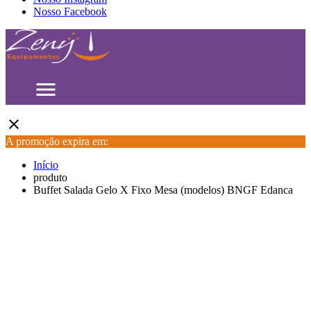
Nosso Facebook
menu
close
A promoção expira em:
Início
produto
Buffet Salada Gelo X Fixo Mesa (modelos) BNGF Edanca