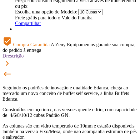
Preço sob consulta
Pagamento à vista através de transferência
ou pix
Escolha uma opção de Modelo:
Frete grátis para todo o Vale do Paraíba
Compartilhar
beenhere
Compra Garantida
A Zeny Equipamentos garante sua compra,
do pedido à entrega
Drescrição
keyboard_arrow_right
keyboard_backspace
Seguindo os padrões de inovação e qualidade Edanca, chega ao
mercado um novo conceito de buffet self service, a linha Buffets
Edanca.
Construídos em aço inox, nas versoes quente e frio, com capacidade
de 4/6/8/10/12 cubas Padrão GN.
As colunas são em vidro temperado de 10mm e estarão disponíveis
também na versão Fixo/Mesa, onde não acompanha estrutura de pés
e salivador.