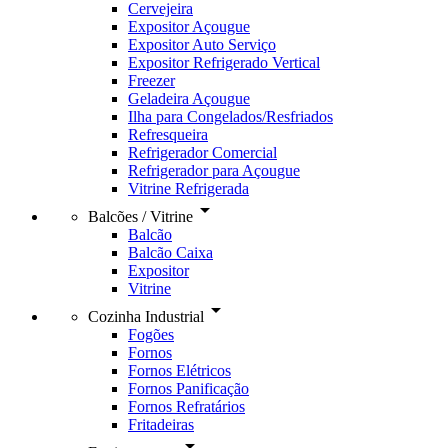
Cervejeira
Expositor Açougue
Expositor Auto Serviço
Expositor Refrigerado Vertical
Freezer
Geladeira Açougue
Ilha para Congelados/Resfriados
Refresqueira
Refrigerador Comercial
Refrigerador para Açougue
Vitrine Refrigerada
arrow_drop_down
Balcões / Vitrine
Balcão
Balcão Caixa
Expositor
Vitrine
arrow_drop_down
Cozinha Industrial
Fogões
Fornos
Fornos Elétricos
Fornos Panificação
Fornos Refratários
Fritadeiras
arrow_drop_down