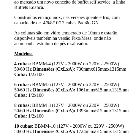
ao mercado um novo conceito de buffet self service, a linha
Buffets Edanca.
Construídos em aço inox, nas versoes quente e frio, com
capacidade de 4/6/8/10/12 cubas Padrão GN.
As colunas são em vidro temperado de 10mm e estarão
disponíveis também na versão Fixo/Mesa, onde não
acompanha estrutura de pés e salivador.
Modelos:
4 cubas:
BBMM-4 (127V - 2000W ou 220V - 2500W)
50/60 Hz
Dimensões (CxLxA):
730mmx615mmx1315mm
Cuba:
1/2x100
6 cubas:
BBMM-6 (127V - 2000W ou 220V - 2500W)
50/60 Hz
Dimensões (CxLxA):
1061mmx615mmx1315mm
Cuba:
1/2x100
8 cubas:
BBMM-8 (127V - 2000W ou 220V - 2500W)
50/60 Hz
Dimensões (CxLxA):
1393mmx615mmx1315mm
Cuba:
1/2x100
10 cubas:
BBMM-10 (127V - 2000W ou 220V - 2500W)
50/60 Hz
Dimensões (CxLxA):
1724mmx615mmx1315mm