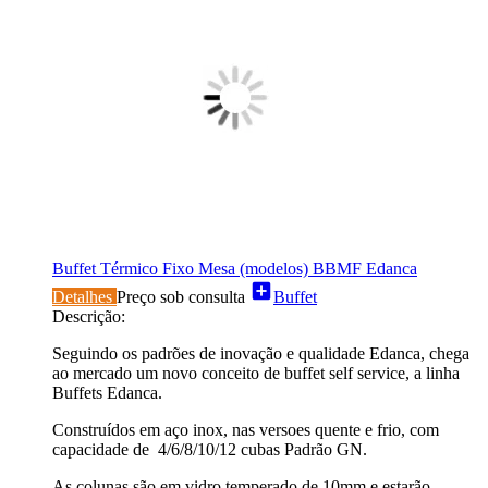
Buffet Térmico Fixo Mesa (modelos) BBMF Edanca
add_box
Detalhes
Preço sob consulta
Buffet
Descrição:
Seguindo os padrões de inovação e qualidade Edanca, chega
ao mercado um novo conceito de buffet self service, a linha
Buffets Edanca.
Construídos em aço inox, nas versoes quente e frio, com
capacidade de 4/6/8/10/12 cubas Padrão GN.
As colunas são em vidro temperado de 10mm e estarão