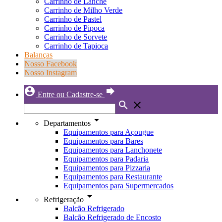
Carrinho de Lanche
Carrinho de Milho Verde
Carrinho de Pastel
Carrinho de Pipoca
Carrinho de Sorvete
Carrinho de Tapioca
Balanças
Nosso Facebook
Nosso Instagram
account_circle
forward
Entre ou Cadastre-se
search
close
arrow_drop_down
Departamentos
Equipamentos para Açougue
Equipamentos para Bares
Equipamentos para Lanchonete
Equipamentos para Padaria
Equipamentos para Pizzaria
Equipamentos para Restaurante
Equipamentos para Supermercados
arrow_drop_down
Refrigeração
Balcão Refrigerado
Balcão Refrigerado de Encosto