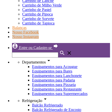
Carrinho de Lanche
Carrinho de Milho Verde
Carrinho de Pastel
Carrinho de Pipoca
Carrinho de Sorvete
Carrinho de Tapioca
Balanças
Nosso Facebook
Nosso Instagram
account_circle
forward
Entre ou Cadastre-se
search
close
arrow_drop_down
Departamentos
Equipamentos para Açougue
Equipamentos para Bares
Equipamentos para Lanchonete
Equipamentos para Padaria
Equipamentos para Pizzaria
Equipamentos para Restaurante
Equipamentos para Supermercados
arrow_drop_down
Refrigeração
Balcão Refrigerado
Balcão Refrigerado de Encosto