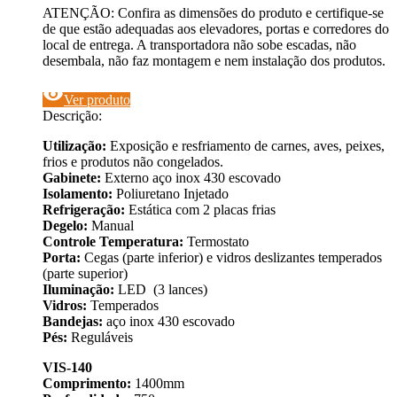
ATENÇÃO: Confira as dimensões do produto e certifique-se
de que estão adequadas aos elevadores, portas e corredores do
local de entrega. A transportadora não sobe escadas, não
desembala, não faz montagem e nem instalação dos produtos.
visibility
Ver produto
Descrição:
Utilização:
Exposição e resfriamento de carnes, aves, peixes,
frios e produtos não congelados.
Gabinete:
Externo aço inox 430 escovado
Isolamento:
Poliuretano Injetado
Refrigeração:
Estática com 2 placas frias
Degelo:
Manual
Controle Temperatura:
Termostato
Porta:
Cegas (parte inferior) e vidros deslizantes temperados
(parte superior)
Iluminação:
LED (3 lances)
Vidros:
Temperados
Bandejas:
aço inox 430 escovado
Pés:
Reguláveis
VIS-140
Comprimento:
1400mm