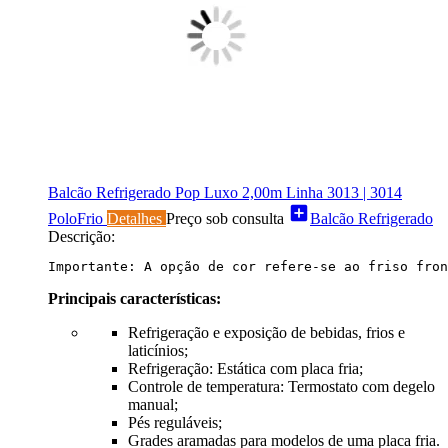
Balcão Refrigerado Pop Luxo 2,00m Linha 3013 | 3014
add_box
PoloFrio
Detalhes
Preço sob consulta
Balcão Refrigerado
Descrição:
Importante: A opção de cor refere-se ao friso fron
Principais características:
Refrigeração e exposição de bebidas, frios e
laticínios;
Refrigeração: Estática com placa fria;
Controle de temperatura: Termostato com degelo
manual;
Pés reguláveis;
Grades aramadas para modelos de uma placa fria.