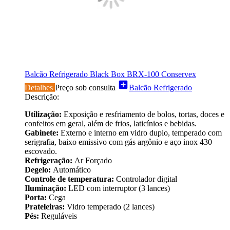
Balcão Refrigerado Black Box BRX-100 Conservex
add_box
Detalhes
Preço sob consulta
Balcão Refrigerado
Descrição:
Utilização:
Exposição e resfriamento de bolos, tortas, doces e
confeitos em geral, além de frios, laticínios e bebidas.
Gabinete:
Externo e interno em vidro duplo, temperado com
serigrafia, baixo emissivo com gás argônio e aço inox 430
escovado.
Refrigeração:
Ar Forçado
Degelo:
Automático
Controle de temperatura:
Controlador digital
Iluminação:
LED com interruptor (3 lances)
Porta:
Cega
Prateleiras:
Vidro temperado (2 lances)
Pés:
Reguláveis