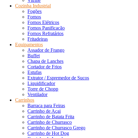
Vitrine
Cozinha Industrial
Fogões
Fornos
Fornos Elétricos
Fornos Panificação
Fornos Refratários
Fritadeiras
Equipamentos
Assador de Frango
Buffet
Chapa de Lanches
Cortador de Frios
Estufas
Extrator / Espremedor de Sucos
Liquidificador
Torre de Chopp
Ventilador
Carrinhos
Barraca para Feiras
Carrinho de Açai
Carrinho de Batata Frita
Carrinho de Churrasco
Carrinho de Churrasco Grego
Carrinho de Hot Dog