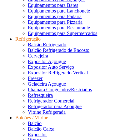
Equipamentos para Bares
Equipamentos para Lanchonete
Equipamentos para Padaria
Equipamentos para Pizzaria
Equipamentos para Restaurante
Equipamentos para Supermercados
Refrigeração
Balcão Refrigerado
Balcão Refrigerado de Encosto
Cervejeira
Expositor Açougue
Expositor Auto Serviço
Expositor Refrigerado Vertical
Freezer
Geladeira Açougue
Ilha para Congelados/Resfriados
Refresqueira
Refrigerador Comercial
Refrigerador para Açougue
Vitrine Refrigerada
Balcões / Vitrine
Balcão
Balcão Caixa
Expositor