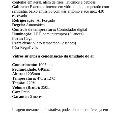
confeitos em geral, além de frios, laticínios e bebidas.
Gabinete:
Externo e interno em vidro duplo, temperado com
serigrafia, baixo emissivo com gás argônio e aço inox 430
escovado.
Refrigeração:
Ar Forçado
Degelo:
Automático
Controle de temperatura:
Controlador digital
Iluminação:
LED com interruptor (3 lances)
Porta:
Cega
Prateleiras:
Vidro temperado (2 lances)
Pés:
Reguláveis
Vidros sujeitos a condensação da umidade do ar
Comprimento:
1005mm
Profundidade:
640mm
Altura:
1205mm
Temperatura:
4ºC a 12ºC
Tensão:
220V
Volume (Bruto):
350L
Cor:
Preto
Garantia:
6 meses
Imagem meramente ilustrativa, podendo conter diferença em