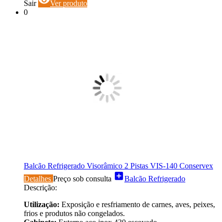
visibility
Sair
Ver produto
0
Balcão Refrigerado Visorâmico 2 Pistas VIS-140 Conservex
add_box
Detalhes
Preço sob consulta
Balcão Refrigerado
Descrição:
Utilização:
Exposição e resfriamento de carnes, aves, peixes,
frios e produtos não congelados.