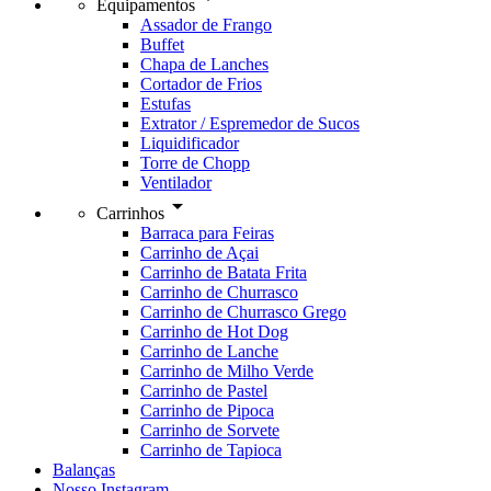
Equipamentos
Assador de Frango
Buffet
Chapa de Lanches
Cortador de Frios
Estufas
Extrator / Espremedor de Sucos
Liquidificador
Torre de Chopp
Ventilador
arrow_drop_down
Carrinhos
Barraca para Feiras
Carrinho de Açai
Carrinho de Batata Frita
Carrinho de Churrasco
Carrinho de Churrasco Grego
Carrinho de Hot Dog
Carrinho de Lanche
Carrinho de Milho Verde
Carrinho de Pastel
Carrinho de Pipoca
Carrinho de Sorvete
Carrinho de Tapioca
Balanças
Nosso Instagram