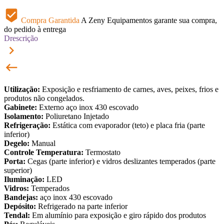
beenhere
Compra Garantida
A Zeny Equipamentos garante sua compra,
do pedido à entrega
Drescrição
keyboard_arrow_right
keyboard_backspace
Utilização:
Exposição e resfriamento de carnes, aves, peixes, frios e
produtos não congelados.
Gabinete:
Externo aço inox 430 escovado
Isolamento:
Poliuretano Injetado
Refrigeração:
Estática com evaporador (teto) e placa fria (parte
inferior)
Degelo:
Manual
Controle Temperatura:
Termostato
Porta:
Cegas (parte inferior) e vidros deslizantes temperados (parte
superior)
Iluminação:
LED
Vidros:
Temperados
Bandejas:
aço inox 430 escovado
Depósito:
Refrigerado na parte inferior
Tendal:
Em alumínio para exposição e giro rápido dos produtos