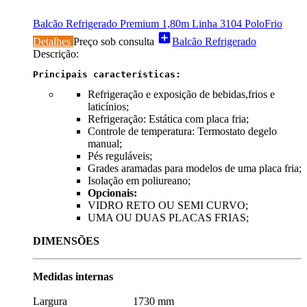
Balcão Refrigerado Premium 1,80m Linha 3104 PoloFrio
add_box
Detalhes
Preço sob consulta
Balcão Refrigerado
Descrição:
Principais características:
Refrigeração e exposição de bebidas,frios e
laticínios;
Refrigeração: Estática com placa fria;
Controle de temperatura: Termostato degelo
manual;
Pés reguláveis;
Grades aramadas para modelos de uma placa fria;
Isolação em poliureano;
Opcionais:
VIDRO RETO OU SEMI CURVO;
UMA OU DUAS PLACAS FRIAS;
DIMENSÕES
Medidas internas
Largura 1730 mm