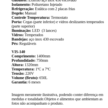
Gabinete:
Externo aço inox 430 escovado
Isolamento:
Poliuretano Injetado
Refrigeração:
Estática com 2 placas frias
Degelo:
Manual
Controle Temperatura:
Termostato
Porta:
Cegas (parte inferior) e vidros deslizantes temperados
(parte superior)
Iluminação:
LED (3 lances)
Vidros:
Temperados
Bandejas:
aço inox 430 escovado
Pés:
Reguláveis
VIS-140
Comprimento:
1400mm
Profundidade:
750mm
Altura:
1320mm
Temperatura:
1ºC a 7ºC
Tensão:
220V
Volume (Bruto):
650L
Garantia:
6 meses
Imagem meramente ilustrativa, podendo conter diferença em
medidas e tonalidade.Objetos e alimentos que ambientam as
fotos não acompanham o produto.