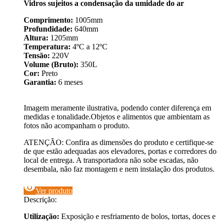
Vidros sujeitos a condensação da umidade do ar
Comprimento:
1005mm
Profundidade:
640mm
Altura:
1205mm
Temperatura:
4ºC a 12ºC
Tensão:
220V
Volume (Bruto):
350L
Cor:
Preto
Garantia:
6 meses
Imagem meramente ilustrativa, podendo conter diferença em
medidas e tonalidade.Objetos e alimentos que ambientam as
fotos não acompanham o produto.
ATENÇÃO: Confira as dimensões do produto e certifique-se
de que estão adequadas aos elevadores, portas e corredores do
local de entrega. A transportadora não sobe escadas, não
desembala, não faz montagem e nem instalação dos produtos.
visibility
Ver produto
Descrição:
Utilização:
Exposição e resfriamento de bolos, tortas, doces e