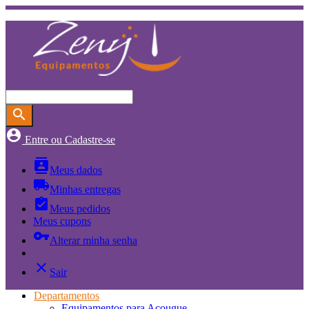
search
account_circle
Entre ou Cadastre-se
contacts
Meus dados
local_shipping
Minhas entregas
assignment_turned_in
Meus pedidos
Meus cupons
vpn_key
Alterar minha senha
close
Sair
Departamentos
Equipamentos para Açougue