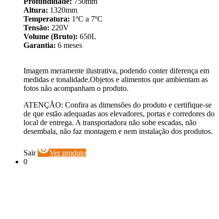
Profundidade:
750mm
Altura:
1320mm
Temperatura:
1ºC a 7ºC
Tensão:
220V
Volume (Bruto):
650L
Garantia:
6 meses
Imagem meramente ilustrativa, podendo conter diferença em
medidas e tonalidade.Objetos e alimentos que ambientam as
fotos não acompanham o produto.
ATENÇÃO: Confira as dimensões do produto e certifique-se
de que estão adequadas aos elevadores, portas e corredores do
local de entrega. A transportadora não sobe escadas, não
desembala, não faz montagem e nem instalação dos produtos.
visibility
Sair
Ver produto
0