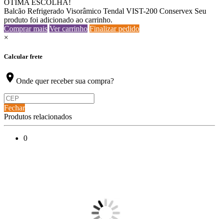
ÓTIMA ESCOLHA!
Balcão Refrigerado Visorâmico Tendal VIST-200 Conservex
Seu
produto foi adicionado ao carrinho.
Comprar mais
Ver carrinho
Finalizar pedido
×
Calcular frete
location_on
Onde quer receber sua compra?
Fechar
Produtos relacionados
0