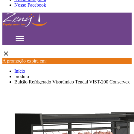
Nosso Facebook
menu
close
A promoção expira em:
Início
produto
Balcão Refrigerado Visorâmico Tendal VIST-200 Conservex