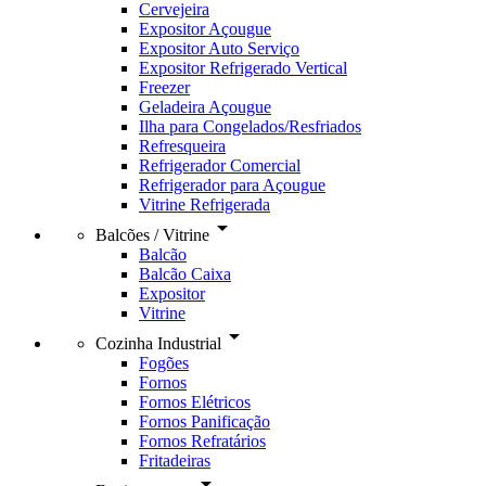
Cervejeira
Expositor Açougue
Expositor Auto Serviço
Expositor Refrigerado Vertical
Freezer
Geladeira Açougue
Ilha para Congelados/Resfriados
Refresqueira
Refrigerador Comercial
Refrigerador para Açougue
Vitrine Refrigerada
arrow_drop_down
Balcões / Vitrine
Balcão
Balcão Caixa
Expositor
Vitrine
arrow_drop_down
Cozinha Industrial
Fogões
Fornos
Fornos Elétricos
Fornos Panificação
Fornos Refratários
Fritadeiras
arrow_drop_down