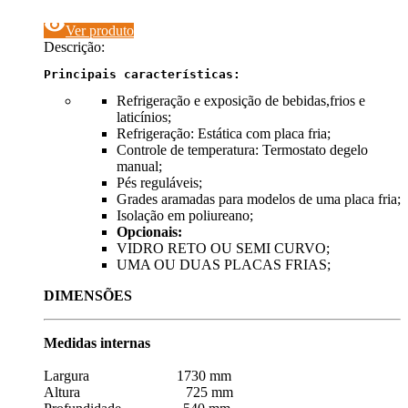
visibility
Ver produto
Descrição:
Principais características:
Refrigeração e exposição de bebidas,frios e
laticínios;
Refrigeração: Estática com placa fria;
Controle de temperatura: Termostato degelo
manual;
Pés reguláveis;
Grades aramadas para modelos de uma placa fria;
Isolação em poliureano;
Opcionais:
VIDRO RETO OU SEMI CURVO;
UMA OU DUAS PLACAS FRIAS;
DIMENSÕES
Medidas internas
Largura 1730 mm
Altura 725 mm