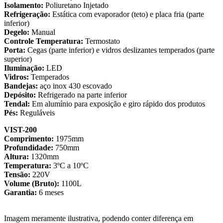
Isolamento:
Poliuretano Injetado
Refrigeração:
Estática com evaporador (teto) e placa fria (parte
inferior)
Degelo:
Manual
Controle Temperatura:
Termostato
Porta:
Cegas (parte inferior) e vidros deslizantes temperados (parte
superior)
Iluminação:
LED
Vidros:
Temperados
Bandejas:
aço inox 430 escovado
Depósito:
Refrigerado na parte inferior
Tendal:
Em alumínio para exposição e giro rápido dos produtos
Pés:
Reguláveis
VIST-200
Comprimento:
1975mm
Profundidade:
750mm
Altura:
1320mm
Temperatura:
3ºC a 10ºC
Tensão:
220V
Volume (Bruto):
1100L
Garantia:
6 meses
Imagem meramente ilustrativa, podendo conter diferença em